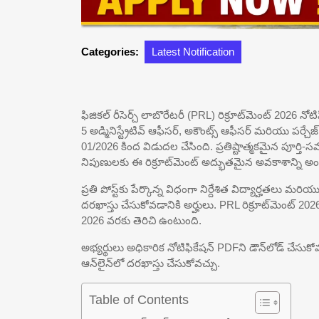
Categories:
Latest Notification
ఫిజికల్ రీసెర్చ్ లాబొరేటరీ (PRL) రిక్రూట్‌మెంట్ 2026 నోటి
5 అడ్మినిస్ట్రేటివ్ ఆఫీసర్, అకౌంట్స్ ఆఫీసర్ మరియు పర్చేజ్ &
01/2026 కింద విడుదల చేసింది. ప్రతిష్టాత్మకమైన పూర్త
నిపుణులకు ఈ రిక్రూట్‌మెంట్ అద్భుతమైన అవకాశాన్ని అంది
ప్రతి పోస్ట్‌కు పేర్కొన్న విధంగా నిర్దేశిత విద్యార్హతల
దరఖాస్తు చేసుకోవడానికి అర్హులు. PRL రిక్రూట్‌మెంట్ 202
2026 వరకు తెరిచి ఉంటుంది.
అభ్యర్థులు అధికారిక నోటిఫికేషన్ PDFని డౌన్‌లోడ్ చేసుకో
ఆన్‌లైన్‌లో దరఖాస్తు చేసుకోవచ్చు.
Table of Contents