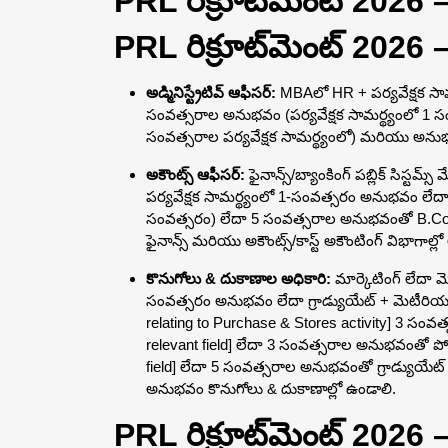
PRL రిక్రూట్‌మెంట్ 2026 
PRL రిక్రూట్‌మెంట్ 2026 
అడ్మినిస్ట్రేటివ్ ఆఫీసర్:
MBAలో HR + పర్యవేక్షక సామర
సంవత్సరాల అనుభవం (పర్యవేక్షక సామర్థ్యంలో 1 స
సంవత్సరాల పర్యవేక్షక సామర్థ్యంలో) మరియు అనుభవం 
అకౌంట్స్ ఆఫీసర్:
ఫైనాన్స్/బ్యాంకింగ్ పబ్లిక్ సిస్
పర్యవేక్షక సామర్థ్యంలో 1-సంవత్సరం అనుభవం లేద
సంవత్సరం) లేదా 5 సంవత్సరాల అనుభవంతో B.Com
ఫైనాన్స్ మరియు అకౌంట్స్/కాస్ట్ అకౌంటింగ్ విభాగాల
కొనుగోలు & దుకాణాల అధికారి:
మార్కెటింగ్ లేదా మ
సంవత్సరం అనుభవం లేదా గ్రాడ్యుయేట్ + మెటీరియల్స్ 
relating to Purchase & Stores activity] 3 సంవ
relevant field] లేదా 3 సంవత్సరాల అనుభవంతో పోస్ట్
field] లేదా 5 సంవత్సరాల అనుభవంతో గ్రాడ్యుయేట్ 
అనుభవం కొనుగోలు & దుకాణాల్లో ఉండాలి.
PRL రిక్రూట్‌మెంట్ 2026 – 