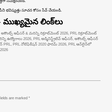
తగా సమీక్షించండి.
కాపీని భవిష్యత్తు సూచన కోసం సేవ్ చేయండి.
– ముఖ్యమైన లింక్‌లు
సర్, అకౌంట్స్ ఆఫీసర్ & మరిన్ని రిక్రూట్‌మెంట్ 2026, PRL రిక్రూట్‌మెంట్
ిన్ని ఉద్యోగాలు 2026, PRL అడ్మినిస్ట్రేటివ్ ఆఫీసర్, అకౌంట్స్ ఆఫీసర్
ేషన్ PRL, PRL నోటిఫికేషన్ 2020 ఫారమ్ 2026, PRL ఆన్‌లైన్‌లో
ు 2026
fields are marked
*