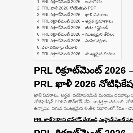
PRL రిక్రూట్‌మెంట్ 2026 – అవలోకనం
PRL ఖాళీ 2026 నోటిఫికేషన్ PDF
PRL రిక్రూట్‌మెంట్ 2026 – ఖాళీ వివరాలు
PRL రిక్రూట్‌మెంట్ 2026 – అర్హత ప్రమాణాలు
PRL రిక్రూట్‌మెంట్ 2026 – జీతం / స్టైపెండ్
PRL రిక్రూట్‌మెంట్ 2026 – ముఖ్యమైన తేదీలు
PRL రిక్రూట్‌మెంట్ 2026 – ఎంపిక ప్రక్రియ
ఎలా దరఖాస్తు చేయాలి
PRL రిక్రూట్‌మెంట్ 2026 – ముఖ్యమైన లింక్‌లు
PRL రిక్రూట్‌మెంట్ 202
PRL ఖాళీ 2026 నోటిఫికే
ఖాళీ వివరాలు, అర్హత, వయోపరిమితి మరియు దరఖాస్తు 
నోటిఫికేషన్ PDFని డౌన్‌లోడ్ చేసి, జాగ్రత్తగా చదవాలి. 
ఉన్నాయి. దిగువ ముఖ్యమైన లింక్‌ల విభాగంలో నేరుగా డౌ
PRL జాబ్ 2026ని డౌన్‌లోడ్ చేయండి
ఎంప్లాయ్‌మెంట్ న్య