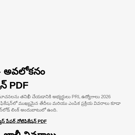
6 – అవలోకనం
షన్ PDF
సూచనలను తనిఖీ చేయడానికి అభ్యర్థులు PRL ఉద్యోగాలు 2026
నోటిఫికేషన్‌లో ముఖ్యమైన తేదీలు మరియు ఎంపిక ప్రక్రియ వివరాలు కూడా
న్‌లోడ్ లింక్ అందుబాటులో ఉంది.
ూస్ పేపర్ నోటిఫికేషన్ PDF