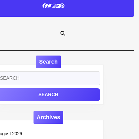
Search
earch
r:
Archives
ugust 2026