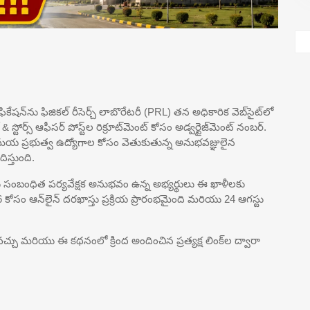
ఫికేషన్‌ను ఫిజికల్ రీసెర్చ్ లాబొరేటరీ (PRL) తన అధికారిక వెబ్‌సైట్‌లో
 స్టోర్స్ ఆఫీసర్ పోస్ట్‌ల రిక్రూట్‌మెంట్ కోసం అడ్వర్టైజ్‌మెంట్ నంబర్.
ి-సమయ ప్రభుత్వ ఉద్యోగాల కోసం వెతుకుతున్న అనుభవజ్ఞులైన
స్తుంది.
ు మరియు సంబంధిత పర్యవేక్షక అనుభవం ఉన్న అభ్యర్థులు ఈ ఖాళీలకు
6 కోసం ఆన్‌లైన్ దరఖాస్తు ప్రక్రియ ప్రారంభమైంది మరియు 24 ఆగస్టు
వచ్చు మరియు ఈ కథనంలో క్రింద అందించిన ప్రత్యక్ష లింక్‌ల ద్వారా