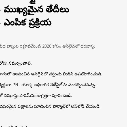
 – ముఖ్యమైన తేదీలు
 ఎంపిక ప్రక్రియ
 పోస్టుల రిక్రూట్‌మెంట్ 2026 కోసం ఆన్‌లైన్‌లో దరఖాస్తు
6లోపు సమర్పించాలి.
ాగంలో అందించిన ఆన్‌లైన్‌లో వర్తించు లింక్‌ని ఉపయోగించండి.
యర్థులు PRL యొక్క అధికారిక వెబ్‌సైట్‌ను సందర్శించవచ్చు.
ో దరఖాస్తు ఫారమ్‌ను జాగ్రత్తగా పూరించండి.
వసరమైన పత్రాలను సూచించిన ఫార్మాట్‌లో అప్‌లోడ్ చేయండి.