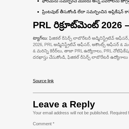
ఫారమ్‌ను సమర్పించే ముందు అన్ని వివరాలను జాగ్రత్
ప్రింటవుట్ తీసుకోండి లేదా సమర్పించిన అప్లికేషన్ 
PRL రిక్రూట్‌మెంట్ 2026 
ట్యాగ్‌లు
: ఫిజికల్ రీసెర్చ్ లాబొరేటరీ అడ్మినిస్ట్రేటివ్ ఆఫీ
2026, PRL అడ్మినిస్ట్రేటివ్ ఆఫీసర్, అకౌంట్స్ ఆఫీసర్ & మర
& మరిన్ని కెరీర్‌లు, తాజా PRL ఉద్యోగాలు, PRL నోటిఫిక
దరఖాస్తు చేసుకోండి, ఫిజికల్ రీసెర్చ్ లాబొరేటరీ ఉద్యోగాల
Source link
Leave a Reply
Your email address will not be published.
Required 
Comment
*