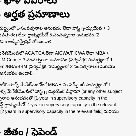
– ఖాళీ వివరాలు
– అర్హత ప్రమాణాలు
్థ్యంలో 1-సంవత్సరాల అనుభవం లేదా పోస్ట్ గ్రాడ్యుయేట్ + 3
ంవత్సరం) లేదా గ్రాడ్యుయేట్ 5 సంవత్సరాల అనుభవం (2
అడ్మినిస్ట్రేషన్‌లో ఉండాలి.
టమ్స్ మేనేజ్‌మెంట్‌లో ACA/FCA లేదా AICWA/FICWA లేదా MBA +
ా M.Com. + 3 సంవత్సరాల అనుభవం (పర్యవేక్షక సామర్థ్యంలో 1
./BBA/BBM (పర్యవేక్షక సామర్థ్యంలో 2 సంవత్సరాలు) మరియు
్లో అనుభవం ఉండాలి.
ెటీరియల్స్ మేనేజ్‌మెంట్‌లో MBA + సూపర్‌వైజరీ సామర్థ్యంలో 1-
మేనేజ్‌మెంట్‌లో పోస్ట్ గ్రాడ్యుయేట్ డిప్లొమా [or any other subject
త్సరాల అనుభవంతో [1-year in supervisory capacity in the
 గ్రాడ్యుయేట్ [1 year in supervisory capacity in the relevant
[2 years in supervisory capacity in the relevant field] మరియు
జీతం / స్టైపెండ్