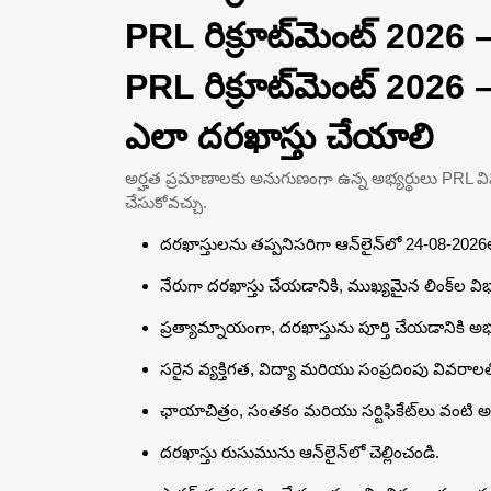
PRL రిక్రూట్‌మెంట్ 2026
PRL రిక్రూట్‌మెంట్ 2026 –
ఎలా దరఖాస్తు చేయాలి
అర్హత ప్రమాణాలకు అనుగుణంగా ఉన్న అభ్యర్థులు PRL వివిధ
చేసుకోవచ్చు.
దరఖాస్తులను తప్పనిసరిగా ఆన్‌లైన్‌లో 24-08-202
నేరుగా దరఖాస్తు చేయడానికి, ముఖ్యమైన లింక్‌ల విభ
ప్రత్యామ్నాయంగా, దరఖాస్తును పూర్తి చేయడానికి అభ్
సరైన వ్యక్తిగత, విద్యా మరియు సంప్రదింపు వివరాలత
ఛాయాచిత్రం, సంతకం మరియు సర్టిఫికేట్‌లు వంటి అ
దరఖాస్తు రుసుమును ఆన్‌లైన్‌లో చెల్లించండి.