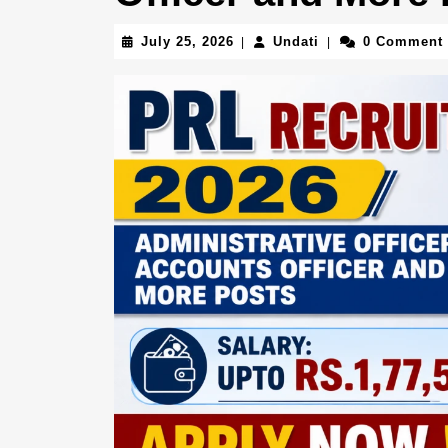
July
Undati
July 25, 2026
Undati
0 Comment
|
|
25,
2026