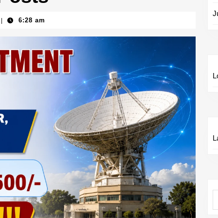
J
6:28 am
|
L
L