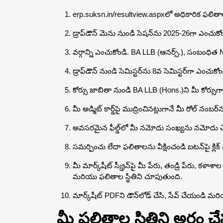
erp.suksn.in/resultview.aspxలో అధికారిక ఫలితాల 
డ్రాప్‌డౌన్ మెను నుండి సెషన్‌ను 2025-26గా ఎంచుకో
వర్గాన్ని ఎంచుకోండి. BA LLB (ఆనర్స్.), సంబంధిత
డ్రాప్‌డౌన్ నుండి సెమిస్టర్‌ను 8వ సెమిస్టర్‌గా ఎంచుకోం
కోర్సు జాబితా నుండి BA LLB (Hons.)ని మీ కోర్సుగ
మీ అడ్మిట్ కార్డ్‌పై ముద్రించినట్లుగానే మీ రోల్ నం
అవసరమైన ఫీల్డ్‌లో మీ నమోదు సంఖ్యను నమోదు 
సమర్పించు లేదా ఫలితాలను వీక్షించండి బటన్‌పై క్లిక
మీ మార్క్‌షీట్ స్క్రీన్‌పై మీ పేరు, తండ్రి పేరు, కళాశాల
మరియు ఫలితాల స్థితిని చూపుతుంది.
మార్క్‌షీట్ PDFని డౌన్‌లోడ్ చేసి, సేవ్ చేయండి మర
మీ ఫలితాల స్థితిని అర్థం 