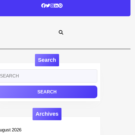
Search
earch
r:
Archives
ugust 2026