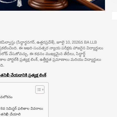
 కపిల్వాస్తు (సిద్ధార్థనగర్, ఉత్తరప్రదేశ్), జూలై 10, 2026న BA LLB
 ప్రకటించింది. ఈ ఆఖరి-సంవత్సర న్యాయ పరీక్షకు హాజరైన విద్యార్థులు
లోడ్ చేసుకోవచ్చు. ఈ కథనం ముఖ్యమైన తేదీలు, సిద్ధార్థ్
ర్టల్‌కి ప్రత్యక్ష లింక్, ఉత్తీర్ణత ప్రమాణాలు మరియు విద్యార్థులు
ది.
నిఖీ చేయడానికి ప్రత్యక్ష లింక్
– అవలోకనం
) 8వ సెమిస్టర్ ఫలితాల వివరాలు
ా తనిఖీ చేయాలి