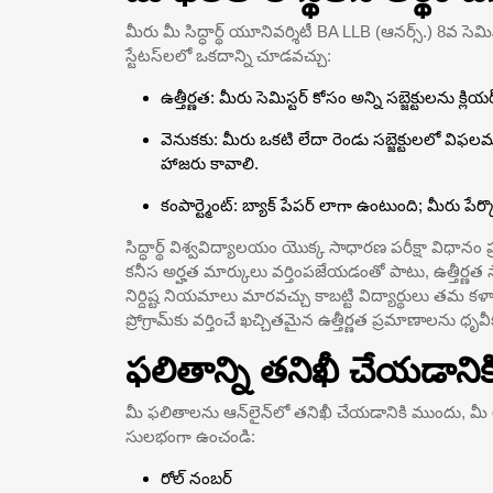
మీరు మీ సిద్ధార్థ్ యూనివర్శిటీ BA LLB (ఆనర్స్.) 8వ సెమిస్
స్టేటస్‌లలో ఒకదాన్ని చూడవచ్చు:
ఉత్తీర్ణత: మీరు సెమిస్టర్ కోసం అన్ని సబ్జెక్టులను క్లియ
వెనుకకు: మీరు ఒకటి లేదా రెండు సబ్జెక్టులలో విఫలమయ్
హాజరు కావాలి.
కంపార్ట్మెంట్: బ్యాక్ పేపర్ లాగా ఉంటుంది; మీరు పేర్కొన
సిద్ధార్థ్ విశ్వవిద్యాలయం యొక్క సాధారణ పరీక్షా విధానం 
కనీస అర్హత మార్కులు వర్తింపజేయడంతో పాటు, ఉత్తీర్ణత సా
నిర్దిష్ట నియమాలు మారవచ్చు కాబట్టి విద్యార్థులు తమ క
ప్రోగ్రామ్‌కు వర్తించే ఖచ్చితమైన ఉత్తీర్ణత ప్రమాణాలను ధృవ
ఫలితాన్ని తనిఖీ చేయడాని
మీ ఫలితాలను ఆన్‌లైన్‌లో తనిఖీ చేయడానికి ముందు, మీ అడ
సులభంగా ఉంచండి:
రోల్ నంబర్