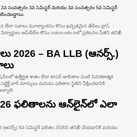
2వ సంవత్సరం 3వ సెమిస్టర్ మరియు 3వ సంవత్సరం 5వ సెమిస్టర్
కటించబడ్డాయి.
ిశీలన లేదా సవాలు మూల్యాంకనం కోసం ఖచ్చితమైన తేదీలు వ్రాసే
్యార్థులు అప్‌డేట్‌ల కోసం suksn.edu.inలో ప్రకటనల పేజీని తనిఖీ
లితాలు 2026 – BA LLB (ఆనర్స్.)
రాలు
ికేషన్‌లలో ఉత్తీర్ణత శాతం లేదా టాపర్ జాబితాల వంటి వివరణాత్మక
బ్జెక్ట్ వారీ మార్కులు మరియు ఫలితాల స్థితిని వీక్షించడానికి
అవ్వాలి.
 2026 ఫలితాలను ఆన్‌లైన్‌లో ఎలా
 LLB (ఆనర్స్) 8వ సెమిస్టర్ ఫలితం 2026ని తనిఖీ చేయడానికి మరియు