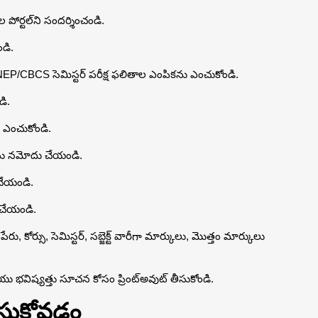
పోర్టల్‌ని సందర్శించండి.
ండి.
 NEP/CBCS సెమిస్టర్ పరీక్ష ఫలితాల ఎంపికను ఎంచుకోండి.
డి.
ా ఎంచుకోండి.
బర్‌ను నమోదు చేయండి.
చేయండి.
్ చేయండి.
 పేరు, కోర్సు, సెమిస్టర్, సబ్జెక్ట్ వారీగా మార్కులు, మొత్తం మార్కులు
ియు భవిష్యత్తు సూచన కోసం ప్రింట్‌అవుట్ తీసుకోండి.
చేసుకోవడం