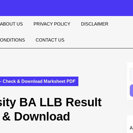
ABOUT US
PRIVACY POLICY
DISCLAIMER
CONDITIONS
CONTACT US
S
fo
t – Check & Download Marksheet PDF
sity BA LLB Result
k & Download
A