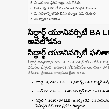
మీ ఫలితాల స్థితిని అర్థం చేసుకోవడం
ఫలితాన్ని తనిఖీ చేయడానికి అవసరమైన పత్రాలు
మీ ఫలితాన్ని తనిఖీ చేసిన తర్వాత ఏమి చేయాలి
ముఖ్యమైన లింకులు
సిద్ధార్థ్ యూనివర్సిటీ BA
అవలోకనం
సిద్ధార్థ్ యూనివర్సిటీ ఫ
సిద్ధార్థ్ విశ్వవిద్యాలయం 2025-26 సెషన్ కోసం బేసి సెమ
విడుదల చేస్తోంది. అధికారిక నోటిఫికేషన్‌ల ఆధారంగా 
ఫలితాల ప్రకటనల కాలక్రమం క్రింద ఉంది.
జూలై 10, 2026 -BA LLB (ఆనర్స్) 8వ సెమిస్టర్ పరీక
జూన్ 22, 2026 -LLB 4వ సెమిస్టర్ మరియు BBA 4వ 
ఏప్రిల్ 4, 2026 -BA LLB (ఆనర్స్.) 3వ, 5వ మరి
సెమిస్టర్ ఫలితాలు ప్రకటించబడ్డాయి.