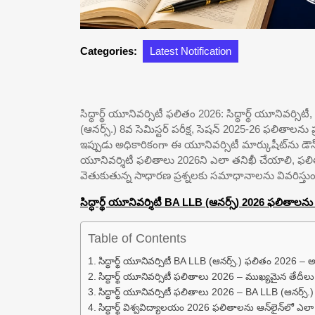
Categories:
Latest Notification
సిద్ధార్థ్ యూనివర్సిటీ ఫలితం 2026: సిద్ధార్థ్ యూనివర్సిటీ,
(ఆనర్స్.) 8వ సెమిస్టర్ పరీక్ష, సెషన్ 2025-26 ఫలితాలను
ఇప్పుడు అధికారికంగా ఈ యూనివర్సిటీ మార్కుషీట్‌ను డౌన్‌
యూనివర్శిటీ ఫలితాలు 2026ని ఎలా తనిఖీ చేయాలి, ఫలితాల పో
వెతుకుతున్న సాధారణ ప్రశ్నలకు సమాధానాలను వివరిస్తుం
సిద్ధార్థ్ యూనివర్శిటీ BA LLB (ఆనర్స్) 2026 ఫలితాలను త
Table of Contents
సిద్ధార్థ్ యూనివర్సిటీ BA LLB (ఆనర్స్.) ఫలితం 2026 
సిద్ధార్థ్ యూనివర్సిటీ ఫలితాలు 2026 – ముఖ్యమైన తేదీలు
సిద్ధార్థ్ యూనివర్సిటీ ఫలితాలు 2026 – BA LLB (ఆనర్స్.
సిద్ధార్థ్ విశ్వవిద్యాలయం 2026 ఫలితాలను ఆన్‌లైన్‌లో ఎల