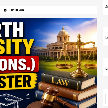
J
10:10 am
|
L
L