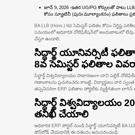
జూన్ 9, 2026 -ఇతర UG/PG కోర్సులతో పాటు LLB 
కోసం స్క్రూటినీ (పునః మూల్యాంకనం) ఫలితాలు ప్ర
BA LLB (Hons.) 8వ సెమిస్టర్ ఫలితం కోసం నిర్దిష్ట పర
సమయంలో అధికారిక నోటిఫికేషన్‌లో అందుబాటులో లేవు. విద
చేస్తూ ఉండాలి.
సిద్ధార్థ్ యూనివర్సిటీ ఫ
8వ సెమిస్టర్ ఫలితాల వివ
సిద్ధార్థ్ విశ్వవిద్యాలయం సాధారణంగా దాని పబ్లిక్ నోటిఫ
గణాంకాలను ప్రచురించదు కాబట్టి, విద్యార్థులు వారి స్వంత స
తప్పనిసరిగా ERP ఫలితాల పోర్టల్‌కు వ్యక్తిగతంగా లాగిన్ 
సిద్ధార్థ్ విశ్వవిద్యాలయం
తనిఖీ చేయాలి
అధికారిక ERP పోర్టల్ నుండి సిద్ధార్థ్ యూనివర్శిటీ BA
డౌన్‌లోడ్ చేయడానికి ఈ దశలను అనుసరించండి: