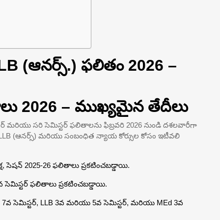
 LLB (ఆనర్స్.) ఫలితం 2026 –
లితాలు 2026 – ముఖ్యమైన తేదీలు
ిస్టర్ మరియు సరి సెమిస్టర్ ఫలితాలను ఫిబ్రవరి 2026 నుండి దశలవారీగా
BA LLB (ఆనర్స్) మరియు సంబంధిత న్యాయ కోర్సుల కోసం ఇటీవలి
్ష, సెషన్ 2025-26 ఫలితాలు ప్రకటించబడ్డాయి.
సెమిస్టర్ ఫలితాలు ప్రకటించబడ్డాయి.
యు 7వ సెమిస్టర్, LLB 3వ మరియు 5వ సెమిస్టర్, మరియు MEd 3వ