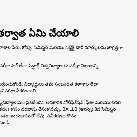
న తర్వాత ఏమి చేయాలి
కళాశాల పేరు, కోర్సు, సెమిస్టర్ మరియు సబ్జెక్ట్ వారీ మార్కులను జాగ్రత్తగా
షా సెల్ లేదా సిద్ధార్థ్ విశ్వవిద్యాలయ పరీక్షా విభాగాన్ని
ుర్తుంచుకోండి. విద్యార్థులు తమ సంబంధిత కళాశాల లేదా
పనిసరిగా సేకరించాలి.
్వవిద్యాలయం ప్రకటించిన అధికారిక నోటిఫికేషన్, ఫీజు మరియు చివరి
నం) కోసం దరఖాస్తు చేసుకోవచ్చు. BA LLB (ఆనర్స్) 8వ సెమిస్టర్
 ప్రస్తుతం అందుబాటులో లేవు; నవీకరణల కోసం
యండి.