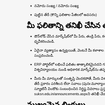
నమోదు సంఖ్య / నమోదు సంఖ్య
పుట్టిన తేదీ (కొన్ని ఫలితాల పేజీలలో అవసరం)
మీ ఫలితాన్ని తనిఖీ చేసి
డౌన్‌లోడ్ చేసిన మార్క్‌షీట్‌లో మీ పేరు, తండ్రి పేరు, 
ధృవీకరించండి.
ఏదైనా వ్యత్యాసం ఉన్నట్లయితే, వెంటనే మీ కళాశాల పరీక్
సంప్రదించండి.
ERP పోర్టల్‌లో లభించే ఫలితం తాత్కాలికమైనదని గ
విశ్వవిద్యాలయం నుండి అధికారిక మార్క్‌షీట్‌ను తప్
మీరు మీ మార్కులతో సంతృప్తి చెందకపోతే, మీరు విశ
తేదీ ప్రకారం పరిశీలన లేదా సవాలు (పునః మూల్యాంక
స్క్రూటినీ విండోకు సంబంధించిన నిర్దిష్ట వివరాలు
suksn.edu.in/announcements.aspxని తనిఖీ చే
ముఖ్యమైన లింకులు