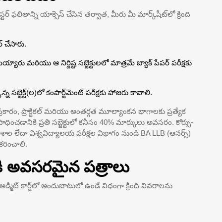
టర్ ఫలితాన్ని యాక్సెస్ చేసిన తర్వాత, మీరు మీ మార్క్‌షీట్‌లో క్రింది
ర్ చేసారు.
యారు మరియు ఆ నిర్దిష్ట సబ్జెక్టులలో మాత్రమే బ్యాక్ పేపర్ పరీక్షకు
్న సబ్జెక్ట్(ల)లో కంపార్ట్‌మెంట్ పరీక్షకు హాజరు కావాలి.
ప్రకారం, ప్రాక్టికల్ మరియు అంతర్గత మూల్యాంకన భాగాలకు ప్రత్యేక
ధించడానికి ప్రతి సబ్జెక్టులో కనీసం 40% మార్కులు అవసరం. కోర్సు-
ళాశాల లేదా విశ్వవిద్యాలయ పరీక్షల విభాగం నుండి BA LLB (ఆనర్స్)
ీకరించాలి.
కి అవసరమైన పత్రాలు
్మిట్ కార్డ్‌లో అందుబాటులో ఉండే విధంగా క్రింది వివరాలను