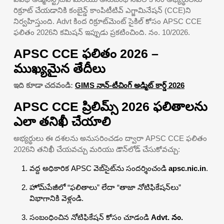
రిక్రూట్ చేయడానికి కంబైన్డ్ కాంపిటీటివ్ ఎగ్జామినేషన్ (CCE)ని
నిర్వహిస్తుంది. Advt కింద రిక్రూట్‌మెంట్ సైకిల్ కోసం APSC CCE
ఫలితం 2026ని కమిషన్ ఇప్పుడు ప్రకటించింది. నం. 10/2026.
APSC CCE ఫలితం 2026 –
ముఖ్యమైన తేదీలు
ఇది కూడా చదవండి:
GIMS నాన్-టీచింగ్ అడ్మిట్ కార్డ్ 2026
APSC CCE ప్రిలిమ్స్ 2026 ఫలితాలను
ఎలా తనిఖీ చేయాలి
అభ్యర్థులు ఈ దశలను అనుసరించడం ద్వారా APSC CCE ఫలితం
2026ని తనిఖీ చేయవచ్చు మరియు డౌన్‌లోడ్ చేసుకోవచ్చు:
వద్ద అధికారిక APSC వెబ్‌సైట్‌ను సందర్శించండి
apsc.nic.in
.
హోమ్‌పేజీలో “ఫలితాలు” లేదా “తాజా నోటిఫికేషన్‌లు”
విభాగానికి వెళ్లండి.
సంబంధించిన నోటిఫికేషన్ కోసం చూడండి
Advt. నం.