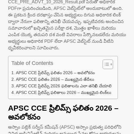
CCE_PRE_ADVT_10_2026_Result.pdf పేరుతో అధికారిక
PDFగా ప్రచురించబడింది, APSC వెబ్‌సైట్‌లో అందుబాటులో ఉంది.
ఈ ప్రకటన క్రింద దరఖాస్తు చేసిన అభ్యర్థులు దిగువ అధికారిక లింక్
ద్వారా నేరుగా ఫలితాన్ని తనిఖీ చేయవచ్చు. ఇప్పటివరకు అందించిన
సమాచారంలో ఖచ్చితమైన పరీక్షా దశ, మొత్తం ఖాళీలు మరియు
ఎంపిక యొక్క తదుపరి దశ వంటి వివరాలు పేర్కొనబడలేదు మరియు
అభ్యర్థులు అధికారిక PDF లేదా APSC వెబ్‌సైట్ నుండి వీటిని
ధృవీకరించాలని సూచించారు.
Table of Contents
APSC CCE ప్రిలిమ్స్ ఫలితం 2026 – అవలోకనం
APSC CCE ఫలితం 2026 – ముఖ్యమైన తేదీలు
APSC CCE ప్రిలిమ్స్ 2026 ఫలితాలను ఎలా తనిఖీ చేయాలి
APSC CCE ప్రిలిమ్స్ ఫలితాలు 2026 – ముఖ్యమైన లింక్‌లు
APSC CCE ప్రిలిమ్స్ ఫలితం 2026 –
అవలోకనం
అస్సాం పబ్లిక్ సర్వీస్ కమీషన్ (APSC) అస్సాం ప్రభుత్వ పరిధిలోని
వివిధ అడ్మినిస్ట్రేటివ్ మరియు అనుబంధ సేవల కోసం అభ్యర్థులను