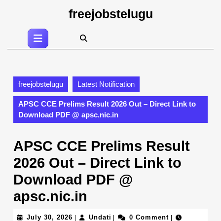
Skip
freejobstelugu
to
content
Open
Skip
Button
to
content
freejobstelugu
Latest Notification
APSC CCE Prelims Result 2026 Out – Direct Link to
Download PDF @ apsc.nic.in
APSC CCE Prelims Result
2026 Out – Direct Link to
Download PDF @
apsc.nic.in
July
Undati
July 30, 2026
Undati
0 Comment
|
|
|