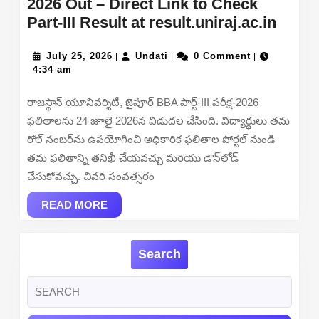
2026 Out – Direct Link to Check
Rajas
Part-III Result at result.uniraj.ac.in
Unive
July
Undati
B.B.A
July 25, 2026
Undati
0 Comment
|
|
|
25,
4:34 am
Resul
2026
2026
రాజస్థాన్ యూనివర్శిటీ, జైపూర్ BBA పార్ట్-III పరీక్ష-2026
Out
ఫలితాలను 24 జూలై 2026న విడుదల చేసింది. విద్యార్థులు తమ
–
రోల్ నంబర్‌ను ఉపయోగించి అధికారిక ఫలితాల పోర్టల్ నుండి
Direc
తమ ఫలితాన్ని తనిఖీ చేయవచ్చు మరియు డౌన్‌లోడ్
Link
చేసుకోవచ్చు. చివరి సంవత్సరం
to
READ
Chec
READ MORE
MORE
Part-
III
Search
Resul
at
Search
result
for: