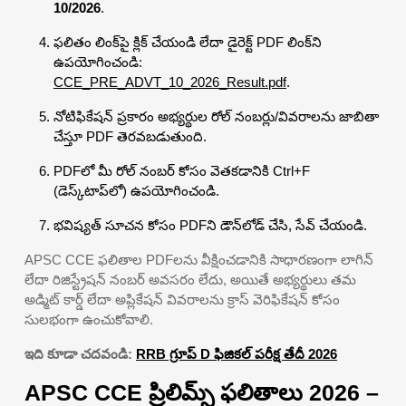
10/2026
.
ఫలితం లింక్‌పై క్లిక్ చేయండి లేదా డైరెక్ట్ PDF లింక్‌ని
ఉపయోగించండి:
CCE_PRE_ADVT_10_2026_Result.pdf
.
నోటిఫికేషన్ ప్రకారం అభ్యర్థుల రోల్ నంబర్లు/వివరాలను జాబితా
చేస్తూ PDF తెరవబడుతుంది.
PDFలో మీ రోల్ నంబర్ కోసం వెతకడానికి Ctrl+F
(డెస్క్‌టాప్‌లో) ఉపయోగించండి.
భవిష్యత్ సూచన కోసం PDFని డౌన్‌లోడ్ చేసి, సేవ్ చేయండి.
APSC CCE ఫలితాల PDFలను వీక్షించడానికి సాధారణంగా లాగిన్
లేదా రిజిస్ట్రేషన్ నంబర్ అవసరం లేదు, అయితే అభ్యర్థులు తమ
అడ్మిట్ కార్డ్ లేదా అప్లికేషన్ వివరాలను క్రాస్ వెరిఫికేషన్ కోసం
సులభంగా ఉంచుకోవాలి.
ఇది కూడా చదవండి:
RRB గ్రూప్ D ఫిజికల్ పరీక్ష తేదీ 2026
APSC CCE ప్రిలిమ్స్ ఫలితాలు 2026 –