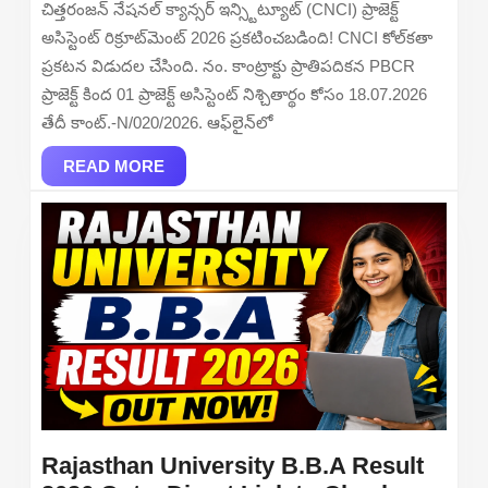
చిత్తరంజన్ నేషనల్ క్యాన్సర్ ఇన్స్టిట్యూట్ (CNCI) ప్రాజెక్ట్
–
అసిస్టెంట్ రిక్రూట్‌మెంట్ 2026 ప్రకటించబడింది! CNCI కోల్‌కతా
Apply
ప్రకటన విడుదల చేసింది. నం. కాంట్రాక్టు ప్రాతిపదికన PBCR
Online
ప్రాజెక్ట్ కింద 01 ప్రాజెక్ట్ అసిస్టెంట్ నిశ్చితార్థం కోసం 18.07.2026
తేదీ కాంట్.-N/020/2026. ఆఫ్‌లైన్‌లో
READ
READ MORE
MORE
Rajasthan University B.B.A Result