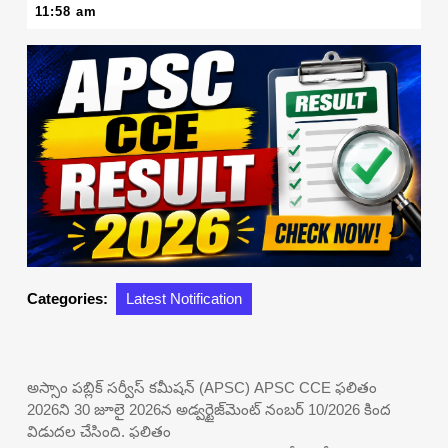
30,
11:58 am
2026
Categories:
Latest Notification
అస్సాం పబ్లిక్ సర్వీస్ కమీషన్ (APSC) APSC CCE ఫలితం
2026ని 30 జూలై 2026న అడ్వర్టైజ్‌మెంట్ నంబర్ 10/2026 కింద
విడుదల చేసింది. ఫలితం