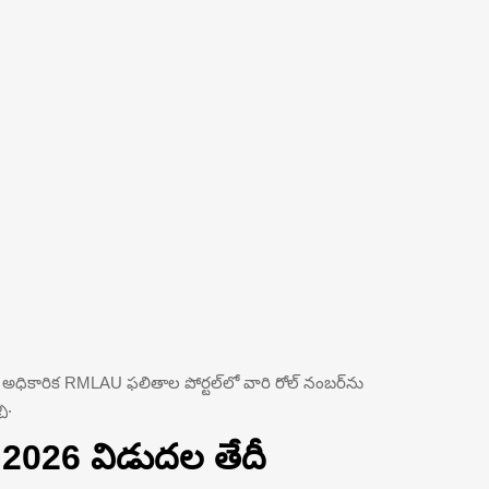
ులు అధికారిక RMLAU ఫలితాల పోర్టల్‌లో వారి రోల్ నంబర్‌ను
ు.
2026 విడుదల తేదీ