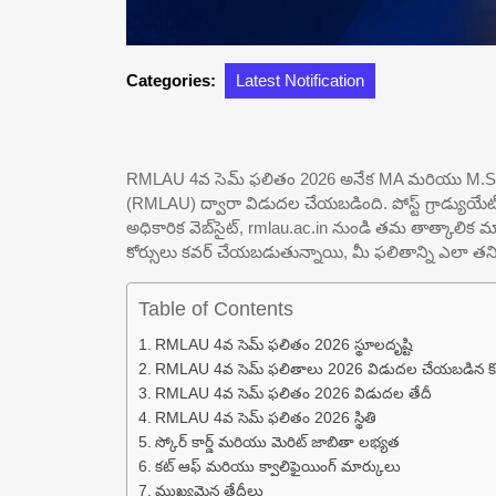
Categories:
Latest Notification
RMLAU 4వ సెమ్ ఫలితం 2026 అనేక MA మరియు M.Sc క
(RMLAU) ద్వారా విడుదల చేయబడింది. పోస్ట్ గ్రాడ్యుయేట్ క
అధికారిక వెబ్‌సైట్, rmlau.ac.in నుండి తమ తాత్కాలిక మా
కోర్సులు కవర్ చేయబడుతున్నాయి, మీ ఫలితాన్ని ఎలా తన
Table of Contents
RMLAU 4వ సెమ్ ఫలితం 2026 స్థూలదృష్టి
RMLAU 4వ సెమ్ ఫలితాలు 2026 విడుదల చేయబడిన కోర
RMLAU 4వ సెమ్ ఫలితం 2026 విడుదల తేదీ
RMLAU 4వ సెమ్ ఫలితం 2026 స్థితి
స్కోర్ కార్డ్ మరియు మెరిట్ జాబితా లభ్యత
కట్ ఆఫ్ మరియు క్వాలిఫైయింగ్ మార్కులు
ముఖ్యమైన తేదీలు