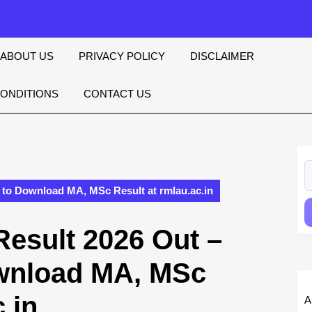
ABOUT US
PRIVACY POLICY
DISCLAIMER
CONDITIONS
CONTACT US
S
fo
 to Download MA, MSc Result at rmlau.ac.in
esult 2026 Out –
ownload MA, MSc
.in
A