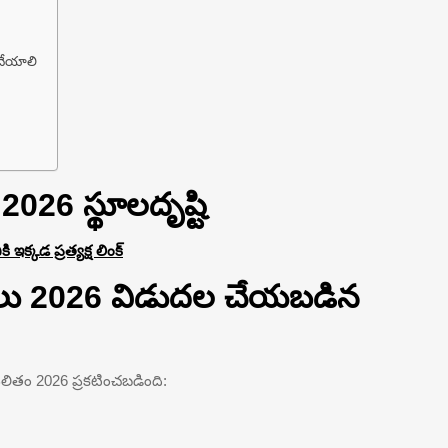
చేయాలి
26 స్థూలదృష్టి
క్కడ ప్రత్యక్ష లింక్
లు 2026 విడుదల చేయబడిన
 ఫలితం 2026 ప్రకటించబడింది: