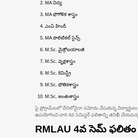
MA విద్య
MA భౌగోళిక శాస్త్రం
ఎంఏ హిందీ
MA పొలిటికల్ సైన్స్
M.Sc. మైక్రోబయాలజీ
M.Sc. వృక్షశాస్త్రం
M.Sc. కెమిస్ట్రీ
M.Sc. భౌతికశాస్త్రం
M.Sc. జంతుశాస్త్రం
పై ప్రోగ్రామ్‌లలో దేనిలోనైనా నమోదు చేసుకున్న విద్యార్థ
ఉపయోగించి వారి 4వ సెమిస్టర్ ఫలితాన్ని తనిఖీ చేయవచ్చ
RMLAU 4వ సెమ్ ఫలితం 