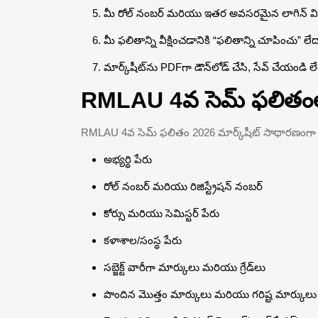
మీ రోల్ నంబర్ మరియు ఇతర అవసరమైన లాగిన్ 
మీ ఫలితాన్ని వీక్షించడానికి “ఫలితాన్ని చూపించు” లేద
మార్క్‌షీట్‌ను PDFగా డౌన్‌లోడ్ చేసి, సేవ్ చేయండి లేద
RMLAU 4వ సెమ్ ఫలితంలో 
RMLAU 4వ సెమ్ ఫలితం 2026 మార్క్‌షీట్ సాధారణంగా కింద
అభ్యర్థి పేరు
రోల్ నంబర్ మరియు రిజిస్ట్రేషన్ నంబర్
కోర్సు మరియు సెమిస్టర్ పేరు
కళాశాల/సంస్థ పేరు
సబ్జెక్ట్ వారీగా మార్కులు మరియు గ్రేడ్‌లు
పొందిన మొత్తం మార్కులు మరియు గరిష్ట మార్కులు