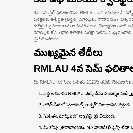
4వ సెమిస్టర్ ఫలితం కోసం RMLAU అధికారికంగా ఏ ప్రత్య
పరీక్షలకు ఉత్తీర్ణత (అర్హత) మార్కులు సాధారణంగా విశ్వవిద
ఉత్తీర్ణత ప్రమాణాలను అనుసరిస్తాయి. విద్యార్థులు వారి అధి
మార్కుల కోసం వారి కళాశాల పరీక్షా సెల్‌ను సంప్రదించాల
ప్రచురించలేదు.
ముఖ్యమైన తేదీలు
RMLAU 4వ సెమ్ ఫలితాల
మీ RMLAU 4వ సెమ్ ఫలితం 2026ని తనిఖీ చేయడానికి 
వద్ద అధికారిక RMLAU వెబ్‌సైట్‌ను సందర్శించండి
r
హోమ్‌పేజీలో “స్టూడెంట్స్ కార్నర్” విభాగానికి వెళ్లండి.
“ఫలితం/మార్క్‌షీట్” ట్యాబ్‌పై క్లిక్ చేయండి.
మీ కోర్సు (ఉదాహరణకు, MA పొలిటికల్ సైన్స్ లేదా