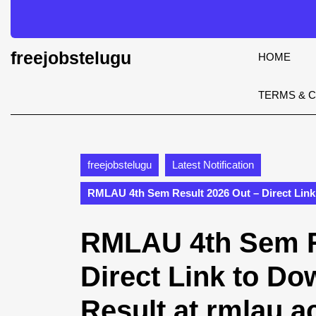
Skip
to
content
Skip
freejobstelugu
HOME
to
content
TERMS & 
freejobstelugu
Latest Notification
RMLAU 4th Sem Result 2026 Out – Direct Link
RMLAU 4th Sem R
Direct Link to D
Result at rmlau.ac