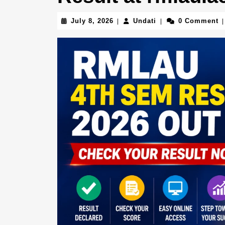
July
Undati
July 8, 2026
Undati
0 Comment
|
|
|
8,
2026