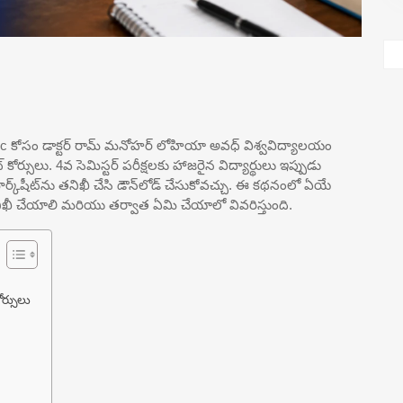
ోసం డాక్టర్ రామ్ మనోహర్ లోహియా అవధ్ విశ్వవిద్యాలయం
ోర్సులు. 4వ సెమిస్టర్ పరీక్షలకు హాజరైన విద్యార్థులు ఇప్పుడు
ర్క్‌షీట్‌ను తనిఖీ చేసి డౌన్‌లోడ్ చేసుకోవచ్చు. ఈ కథనంలో ఏయే
ిఖీ చేయాలి మరియు తర్వాత ఏమి చేయాలో వివరిస్తుంది.
్సులు