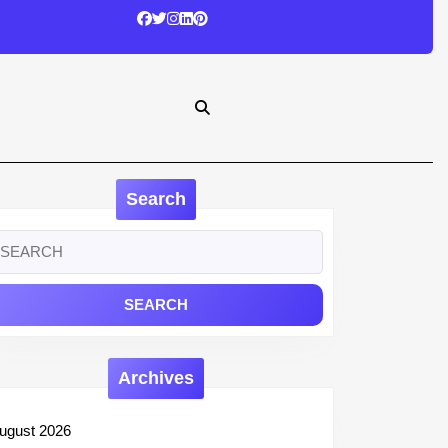
Search
earch
r:
Archives
ugust 2026