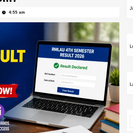
J
4:55 am
L
L