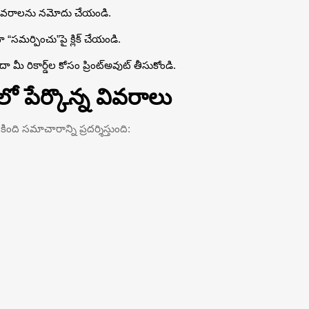
వివరాలను నమోదు చేయండి.
ా “సమర్పించు”పై క్లిక్ చేయండి.
ా మీ రికార్డ్‌ల కోసం ప్రింట్‌అవుట్ తీసుకోండి.
పేర్కొన్న వివరాలు
ి సమాచారాన్ని ప్రదర్శిస్తుంది: