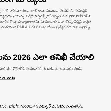
ేక కట్-ఆఫ్ మార్కుల జాబితాను విడుదల చేయలేదు. సెమిస్టర్
్యాలయం యొక్క పరీక్షా ఆర్డినెన్స్‌లో నిర్వచించిన ప్రామాణిక కనీస
కారిక కోర్సు పాఠ్యాంశాలను సూచించాలి లేదా కోర్సు-నిర్దిష్ట అర్హత
ి, ఎందుకంటే RMLAU ఈ ఫలితం కోసం ప్రత్యేక కట్-ఆఫ్ పత్రాన్ని
ను 2026 ఎలా తనిఖీ చేయాలి
మరియు డౌన్‌లోడ్ చేయడానికి ఈ దశలను అనుసరించండి:
mlau.ac.in
.
 M.Sc. బోటనీ) మరియు 4వ సెమిస్టర్ ఎంపికను ఎంచుకోండి.