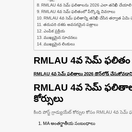
RMLAU 4వ సెమ్ ఫలితాలను 2026 ఎలా తనిఖీ చేయాలి
RMLAU 4వ సెమ్ ఫలితంలో పేర్కొన్న వివరాలు
RMLAU 4వ సెమ్ ఫలితాన్ని తనిఖీ చేసిన తర్వాత ఏమి 
తదుపరి దశకు అవసరమైన పత్రాలు
ఎంపిక ప్రక్రియ
ముఖ్యమైన సూచనలు
ముఖ్యమైన లింకులు
RMLAU 4వ సెమ్ ఫలితం 20
RMLAU 4వ సెమ్ ఫలితాలు 2026 డౌన్‌లోడ్ చేసుకోవడానికి ఇ
RMLAU 4వ సెమ్ ఫలితా
కోర్సులు
కింది పోస్ట్ గ్రాడ్యుయేట్ కోర్సుల కోసం RMLAU 4వ సెమ్
MA అంతర్జాతీయ సంబంధాలు