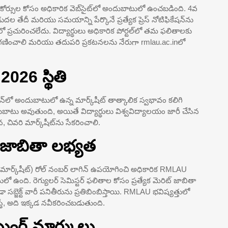
్సుల కోసం అధికారిక వెబ్‌సైట్‌లో అందుబాటులో ఉంచబడింది. 4వ
డుదల తేదీ మరియు సమయాన్ని పేర్కొనే ప్రత్యేక ప్రెస్ నోటిఫికేషన్‌ను
 ప్రచురించలేదు. విద్యార్థులు అధికారిక పోర్టల్‌లో తమ ఫలితాలకు
రిగణించాలి మరియు తదుపరి ప్రకటనలను నేరుగా rmlau.ac.inలో
26 స్థితి
‌లైన్‌లో అందుబాటులో ఉన్న మార్క్‌షీట్ తాత్కాలిక స్వభావం కలిగి
ల్లుబాటు అవుతుంది, అయితే విద్యార్థులు విశ్వవిద్యాలయం జారీ చేసిన
వరి మార్క్‌షీట్‌ను సేకరించాలి.
ట్ జాబితా లభ్యత
ాలిక మార్క్‌షీట్) రోల్ నంబర్ లాగిన్ ఉపయోగించి అధికారిక RMLAU
లో ఉంది. రెగ్యులర్ సెమిస్టర్ ఫలితాల కోసం ప్రత్యేక మెరిట్ జాబితా
సబ్జెక్ట్ వారీ పనితీరును ప్రతిబింబిస్తాయి. RMLAU భవిష్యత్తులో
చేస్తే, అది ఇక్కడ నవీకరించబడుతుంది.
ింగ్ మార్కులు