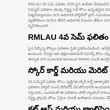
RMLAU 4వ సెమ్ ఫలితం 2026 పైన జాబితా చేయబడిన కోర
సెమిస్టర్ ఫలితాల యొక్క నిర్దిష్ట సెట్ కోసం ఖచ్చితమైన వి
విశ్వవిద్యాలయం దాని అధికారిక పోర్టల్‌లో వ్రాసే సమయంలో
వ్యతిరేకంగా చూపిన తేదీని అధికారిక విడుదల తేదీగా ప
ధృవీకరించాలి.
RMLAU 4వ సెమ్ ఫలితం 20
పైన పేర్కొన్న కోర్సుల ఫలితాల స్థితి ప్రకటించబడింది. ఆన్
ఉంటుంది. దీనర్థం ఇది తక్షణ అకడమిక్ రిఫరెన్స్ కోసం చె
తర్వాత వారి సంబంధిత అనుబంధ కళాశాల నుండి అసలైన, చి
స్కోర్ కార్డ్ మరియు మెరి
4వ సెమిస్టర్ ఫలితం కోసం వ్యక్తిగత స్కోర్ కార్డ్ (తాత్క
ఫలితాల పోర్టల్ నుండి డౌన్‌లోడ్ చేసుకోవడానికి అందుబాటు
వర్తించదు, ఎందుకంటే ఈ ఫలితాలు పోటీ ర్యాంకింగ్ కాకుండా 
నిర్దిష్ట ప్రోగ్రామ్ కోసం ఏదైనా మెరిట్ జాబితాను విడుదల 
కట్ ఆఫ్ మరియు క్వాలిఫైయ