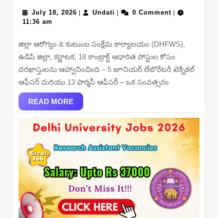
Udupi
July
Undati
Recruitment
July 18, 2026
Undati
0 Comment
|
|
|
18,
11:36 am
2026
2026
–
జిల్లా ఆరోగ్యం & కుటుంబ సంక్షేమ కార్యాలయం (DHFWS),
Apply
ఉడిపి జిల్లా, కర్ణాటక, 18 కాంట్రాక్ట్ ఆధారిత పోస్టుల కోసం
Offline
దరఖాస్తులను ఆహ్వానించింది – 5 జూనియర్ లేబొరేటరీ టెక్నికల్
for
ఆఫీసర్ మరియు 13 ఫార్మసీ ఆఫీసర్ – ఒక సంవత్సరం
18
READ
Junior
READ MORE
MORE
Laboratory
Technical
Officer,
Pharmacy
Officer
Posts