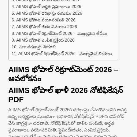
AIIMS భోపాల్ అర్హత ప్రమాణాలు 2026
AIIMS భోపాల్ దరఖాస్తు రుసుము 2026
AIIMS భోపాల్ వయోపరిమితి 2026
AIIMS భోపాల్ జీతం వివరాలు 2026
AIIMS భోపాల్ రిక్రూట్‌మెంట్ 2026 – ముఖ్యమైన తేదీలు
AIIMS భోపాల్ ఎంపిక ప్రక్రియ 2026
ఎలా దరఖాస్తు చేయాలి
AIIMS భోపాల్ రిక్రూట్‌మెంట్ 2026 – ముఖ్యమైన లింకులు
AIIMS భోపాల్ రిక్రూట్‌మెంట్ 2026 –
అవలోకనం
AIIMS భోపాల్ ఖాళీ 2026 నోటిఫికేషన్
PDF
AIIMS భోపాల్ రిక్రూట్‌మెంట్ 2026కి దరఖాస్తు చేసుకోవడానికి ఆసక్తి
ఉన్న అభ్యర్థులు ముందుగా అధికారిక నోటిఫికేషన్ PDFని డౌన్‌లోడ్
చేసి జాగ్రత్తగా చదవాలి. నోటిఫికేషన్‌లో ఖాళీల పంపిణీ, అర్హత
ప్రమాణాలు, వయోపరిమితి, స్టైపెండ్/జీతం, ఎంపిక ప్రక్రియ,
ముఖ్యమైన తేదీలు మరియు దరఖాస్తు సూచనల గురించి పూర్తి