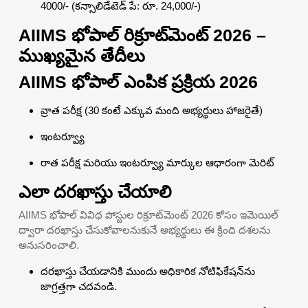
4000/- (కన్సాలిడేటెడ్ పే: రూ. 24,000/-)
AIIMS భోపాల్ రిక్రూట్‌మెంట్ 2026 –
ముఖ్యమైన తేదీలు
AIIMS భోపాల్ ఎంపిక ప్రక్రియ 2026
వ్రాత పరీక్ష (30 కంటే ఎక్కువ మంది అభ్యర్థులు హాజరైతే)
ఇంటర్వ్యూ
రాత పరీక్ష మరియు ఇంటర్వ్యూ మార్కుల ఆధారంగా మెరిట్
ఎలా దరఖాస్తు చేయాలి
AIIMS భోపాల్ వివిధ పోస్టుల రిక్రూట్‌మెంట్ 2026 కోసం ఇమెయిల్
ద్వారా దరఖాస్తు చేసుకోవాలనుకునే అభ్యర్థులు ఈ క్రింది దశలను
అనుసరించాలి.
దరఖాస్తు చేయడానికి ముందు అధికారిక నోటిఫికేషన్‌ను
జాగ్రత్తగా చదవండి.