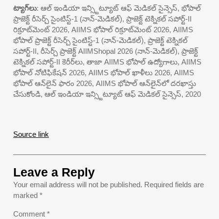
ట్యాగ్‌లు
: ఆల్ ఇండియా ఇన్స్టిట్యూట్ ఆఫ్ మెడికల్ సైన్సెస్, భోపాల్
ప్రాజెక్ట్ రీసెర్చ్ సైంటిస్ట్-1 (నాన్-మెడికల్), ప్రాజెక్ట్ టెక్నికల్ సపోర్ట్-II
రిక్రూట్‌మెంట్ 2026, AIIMS భోపాల్ రిక్రూట్‌మెంట్ 2026, AIIMS
భోపాల్ ప్రాజెక్ట్ రీసెర్చ్ సైంటిస్ట్-1 (నాన్-మెడికల్), ప్రాజెక్ట్ టెక్నికల్
సపోర్ట్-II, రీసెర్చ్ ప్రాజెక్ట్ AIIMShopal 2026 (నాన్-మెడికల్), ప్రాజెక్ట్
టెక్నికల్ సపోర్ట్-II కెరీర్‌లు, తాజా AIIMS భోపాల్ ఉద్యోగాలు, AIIMS
భోపాల్ నోటిఫికేషన్ 2026, AIIMS భోపాల్ ఖాళీలు 2026, AIIMS
భోపాల్ ఆన్‌లైన్ ఫారం 2026, AIIMS భోపాల్ ఆన్‌లైన్‌లో దరఖాస్తు
చేసుకోండి, ఆల్ ఇండియా ఇన్స్టిట్యూట్ ఆఫ్ మెడికల్ సైన్సెస్, 2020
Source link
Leave a Reply
Your email address will not be published.
Required fields are
marked
*
Comment
*