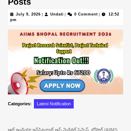
Posts
July
Undati
July 9, 2026
Undati
0 Comment
12:52
|
|
|
9,
pm
2026
Categories:
Latest Notification
ఆల్ ఇండియా ఇన్‌స్టిట్యూట్ ఆఫ్ మెడికల్ సైన్సెస్, భోపాల్ (AIIMS