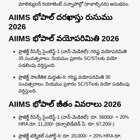
మాలిక్యులర్ రియాజెంట్ సన్నాహాల్లో (కావాల్సినది) అనుభవం.
AIIMS భోపాల్ దరఖాస్తు రుసుము
2026
AIIMS భోపాల్ వయోపరిమితి 2026
ప్రాజెక్ట్ రీసెర్చ్ సైంటిస్ట్-1 (నాన్-మెడికల్): గరిష్ట వయోపరిమితి
35 సంవత్సరాలు. నియమం ప్రకారం SC/STలకు వయో
సడలింపు వర్తిస్తుంది.
ప్రాజెక్ట్ సాంకేతిక మద్దతు-II: గరిష్ట వయోపరిమితి 30
సంవత్సరాలు. నియమం ప్రకారం SC/STలకు వయో సడలింపు
వర్తిస్తుంది.
AIIMS భోపాల్ జీతం వివరాలు 2026
ప్రాజెక్ట్ రీసెర్చ్ సైంటిస్ట్-1 (నాన్-మెడికల్): రూ. 56000/- + 20%
HRA రూ. 11,200/- (కన్సాలిడేటెడ్ పే: రూ. 67,200/-)
ప్రాజెక్ట్ టెక్నికల్ సపోర్ట్-II: రూ. 20,000/- + 20% HRA రూ.