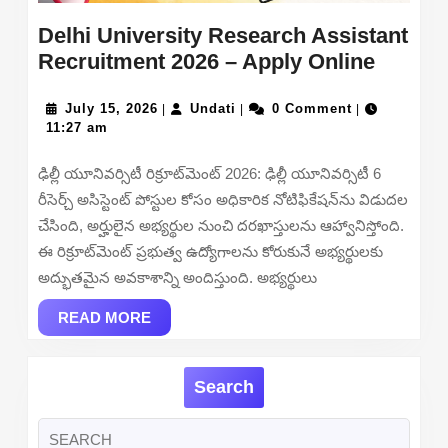
Delhi University Research Assistant
Delhi
Recruitment 2026 – Apply Online
Univers
July
Undati
Resear
July 15, 2026
Undati
0 Comment
|
|
|
15,
11:27 am
Assist
2026
Recrui
ఢిల్లీ యూనివర్సిటీ రిక్రూట్‌మెంట్ 2026: ఢిల్లీ యూనివర్సిటీ 6
2026
రీసెర్చ్ అసిస్టెంట్ పోస్టుల కోసం అధికారిక నోటిఫికేషన్‌ను విడుదల
–
చేసింది, అర్హులైన అభ్యర్థుల నుంచి దరఖాస్తులను ఆహ్వానిస్తోంది.
Apply
ఈ రిక్రూట్‌మెంట్ ప్రభుత్వ ఉద్యోగాలను కోరుకునే అభ్యర్థులకు
Online
అద్భుతమైన అవకాశాన్ని అందిస్తుంది. అభ్యర్థులు
READ
READ MORE
MORE
Search
Search