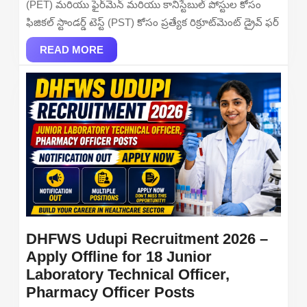
(PET) మరియు ఫైర్‌మెన్ మరియు కానిస్టేబుల్ పోస్టుల కోసం
Check
ఫిజికల్ స్టాండర్డ్ టెస్ట్ (PST) కోసం ప్రత్యేక రిక్రూట్‌మెంట్ డ్రైవ్ ఫర్
PET
READ
and
READ MORE
MORE
PST
Download
PDF
DHFWS Udupi Recruitment 2026 –
Apply Offline for 18 Junior
Laboratory Technical Officer,
DHFWS
Pharmacy Officer Posts