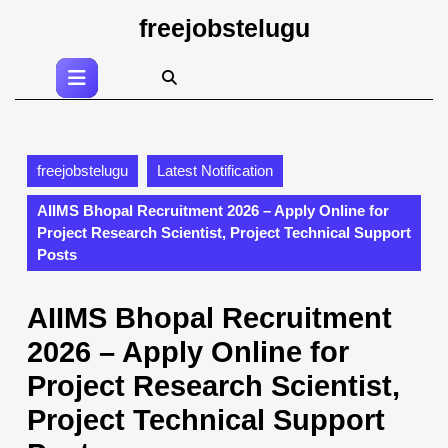
Skip
freejobstelugu
to
content
Open
Skip
Button
to
content
freejobstelugu
Latest Notification
AIIMS Bhopal Recruitment 2026 – Apply Online for
Project Research Scientist, Project Technical Support
Posts
AIIMS Bhopal Recruitment
2026 – Apply Online for
Project Research Scientist,
Project Technical Support