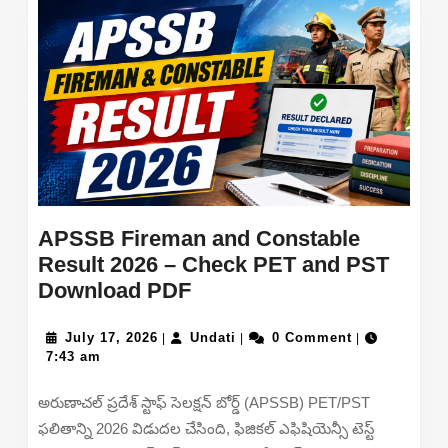
APSSB Fireman and Constable
Result 2026 – Check PET and PST
APSSB
Download PDF
Fireman
July
and
Undati
July 17, 2026
Undati
0 Comment
|
|
|
17,
7:43 am
Constable
2026
Result
అరుణాచల్ ప్రదేశ్ స్టాఫ్ సెలక్షన్ బోర్డ్ (APSSB) PET/PST
2026
ఫలితాన్ని 2026 విడుదల చేసింది, ఫిజికల్ ఎఫిషియెన్సీ టెస్ట్
–