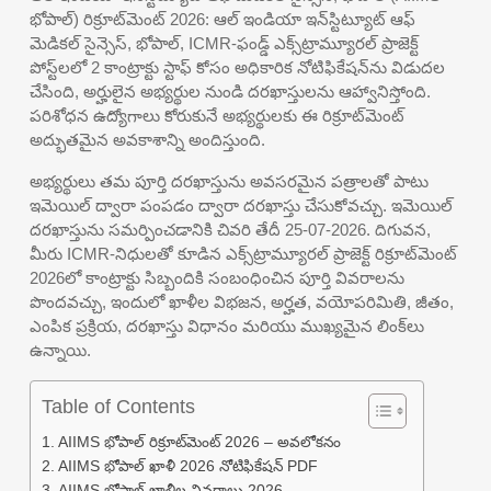
భోపాల్) రిక్రూట్‌మెంట్ 2026: ఆల్ ఇండియా ఇన్‌స్టిట్యూట్ ఆఫ్
మెడికల్ సైన్సెస్, భోపాల్, ICMR-ఫండ్డ్ ఎక్స్‌ట్రామ్యూరల్ ప్రాజెక్ట్
పోస్ట్‌లలో 2 కాంట్రాక్టు స్టాఫ్ కోసం అధికారిక నోటిఫికేషన్‌ను విడుదల
చేసింది, అర్హులైన అభ్యర్థుల నుండి దరఖాస్తులను ఆహ్వానిస్తోంది.
పరిశోధన ఉద్యోగాలు కోరుకునే అభ్యర్థులకు ఈ రిక్రూట్‌మెంట్
అద్భుతమైన అవకాశాన్ని అందిస్తుంది.
అభ్యర్థులు తమ పూర్తి దరఖాస్తును అవసరమైన పత్రాలతో పాటు
ఇమెయిల్ ద్వారా పంపడం ద్వారా దరఖాస్తు చేసుకోవచ్చు. ఇమెయిల్
దరఖాస్తును సమర్పించడానికి చివరి తేదీ 25-07-2026. దిగువన,
మీరు ICMR-నిధులతో కూడిన ఎక్స్‌ట్రామ్యూరల్ ప్రాజెక్ట్ రిక్రూట్‌మెంట్
2026లో కాంట్రాక్టు సిబ్బందికి సంబంధించిన పూర్తి వివరాలను
పొందవచ్చు, ఇందులో ఖాళీల విభజన, అర్హత, వయోపరిమితి, జీతం,
ఎంపిక ప్రక్రియ, దరఖాస్తు విధానం మరియు ముఖ్యమైన లింక్‌లు
ఉన్నాయి.
Table of Contents
AIIMS భోపాల్ రిక్రూట్‌మెంట్ 2026 – అవలోకనం
AIIMS భోపాల్ ఖాళీ 2026 నోటిఫికేషన్ PDF
AIIMS భోపాల్ ఖాళీల వివరాలు 2026