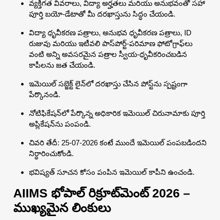
వ్యక్తిగత వివరాలు, విద్యా అర్హతలు మరియు అనుభవంతో సహా
పూర్తి బయో-డేటాతో మీ దరఖాస్తును సిద్ధం చేయండి.
విద్యా ధృవీకరణ పత్రాలు, అనుభవ ధృవీకరణ పత్రాలు, ID
రుజువు మరియు ఇటీవలి పాస్‌పోర్ట్-పరిమాణ ఫోటోగ్రాఫ్‌లు
వంటి అన్ని అవసరమైన పత్రాల స్వీయ-ధృవీకరించబడిన
కాపీలను జత చేయండి.
ఇమెయిల్ సబ్జెక్ట్ లైన్‌లో దరఖాస్తు చేసిన పోస్ట్‌ను స్పష్టంగా
పేర్కొనండి.
నోటిఫికేషన్‌లో పేర్కొన్న అధికారిక ఇమెయిల్ చిరునామాకు పూర్తి
అప్లికేషన్‌ను పంపండి.
చివరి తేదీ: 25-07-2026 కంటే ముందే ఇమెయిల్ పంపబడిందని
నిర్ధారించుకోండి.
భవిష్యత్ సూచన కోసం పంపిన ఇమెయిల్ కాపీని ఉంచండి.
AIIMS భోపాల్ రిక్రూట్‌మెంట్ 2026 –
ముఖ్యమైన లింకులు