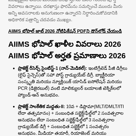
వివరాలు ఉన్నాయి. దరఖాస్తు ఫారమ్‌ను సమర్పించే ముందు మీరు
అన్ని అవసరాలకు అనుగుణంగా ఉన్నారని నిర్ధారించుకోవడానికి
అధికారిక పత్రాన్ని చదవడం ముఖ్యం.
AIIMS భోపాల్ జాబ్ 2026 నోటిఫికేషన్ PDFని డౌన్‌లోడ్ చేయండి
AIIMS భోపాల్ ఖాళీల వివరాలు 2026
AIIMS భోపాల్ అర్హత ప్రమాణాలు 2026
ప్రాజెక్ట్ రీసెర్చ్ సైంటిస్ట్-1 (నాన్-మెడికల్):
ఇంటిగ్రేటెడ్ పీజీ డిగ్రీలు
(లైఫ్ సైన్సెస్)తో సహా పోస్ట్ గ్రాడ్యుయేట్ డిగ్రీ. బ్యాక్టీరియా
సంస్కృతి మరియు న్యూక్లియిక్ యాసిడ్ ఐసోలేషన్ మరియు
PCR (డిజైరబుల్) వంటి మాలిక్యులర్ బయాలజీ టెక్నిక్‌లలో
హ్యాండ్-ఆన్ అనుభవం.
ప్రాజెక్ట్ సాంకేతిక మద్దతు-II:
10వ + డిప్లొమా(MLT/DMLT/ITI
లేదా తత్సమానం) + సంబంధిత సబ్జెక్ట్/ఫీల్డ్‌లో 2 సంవత్సరాల
అనుభవం లేదా సంబంధిత సబ్జెక్ట్/ఫీల్డ్‌లో 3 సంవత్సరాల
గ్రాడ్యుయేట్ డిగ్రీ + సంబంధిత సబ్జెక్ట్‌లో 1 సంవత్సరం
అనుభవం. మీడియా తయారీ, రియాజెంట్ మరియు