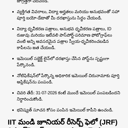
జాగ్రత్తగా చదవండి.
వ్యక్తిగత వివరాలు, విద్యా అర్హతలు మరియు అనుభవంతో సహా
పూర్తి బయో-డేటాతో మీ దరఖాస్తును సిద్ధం చేయండి.
విద్యా ధృవీకరణ పత్రాలు, అనుభవ ధృవీకరణ పత్రాలు, ID
రుజువు మరియు ఇటీవలి పాస్‌పోర్ట్-పరిమాణ ఫోటోగ్రాఫ్‌లు
వంటి అన్ని అవసరమైన పత్రాల స్వీయ-ధృవీకరించబడిన
కాపీలను జత చేయండి.
ఇమెయిల్ సబ్జెక్ట్ లైన్‌లో దరఖాస్తు చేసిన పోస్ట్‌ను స్పష్టంగా
పేర్కొనండి.
నోటిఫికేషన్‌లో పేర్కొన్న అధికారిక ఇమెయిల్ చిరునామాకు పూర్తి
అప్లికేషన్‌ను పంపండి.
చివరి తేదీ: 31-07-2026 కంటే ముందే ఇమెయిల్ పంపబడిందని
నిర్ధారించుకోండి.
భవిష్యత్ సూచన కోసం పంపిన ఇమెయిల్ కాపీని ఉంచండి.
IIT మండి జూనియర్ రీసెర్చ్ ఫెలో (JRF)