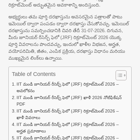
రిక్రూట్‌మెంట్ అద్భుతమైన అవకాశాన్ని అందిస్తుంది.
అభ్యర్థులు తమ పూర్తి దరఖాస్తును అవసరమైన పత్రాలతో పాటు
ఇమెయిల్ ద్వారా పంపడం ద్వారా దరఖాస్తు చేసుకోవచ్చు. ఇమెయిల్
దరఖాస్తును సమర్పించడానికి చివరి తేదీ 31-07-2026. దిగువన,
మీరు జూనియర్ రీసెర్చ్ ఫెలో (JRF) రిక్రూట్‌మెంట్ 2026 యొక్క
పూర్తి వివరాలను పొందవచ్చు, ఇందులో ఖాళీల విభజన, అర్హత,
వయోపరిమితి, జీతం, ఎంపిక ప్రక్రియ, దరఖాస్తు విధానం మరియు
ముఖ్యమైన లింక్‌లు ఉన్నాయి.
Table of Contents
IIT మండి జూనియర్ రీసెర్చ్ ఫెలో (JRF) రిక్రూట్‌మెంట్ 2026 –
అవలోకనం
IIT మండి జూనియర్ రీసెర్చ్ ఫెలో (JRF) ఖాళీ 2026 నోటిఫికేషన్
PDF
IIT మండి జూనియర్ రీసెర్చ్ ఫెలో (JRF) రిక్రూట్‌మెంట్ 2026 –
ఖాళీ వివరాలు
IIT మండి జూనియర్ రీసెర్చ్ ఫెలో (JRF) రిక్రూట్‌మెంట్ 2026 –
అర్హత ప్రమాణాలు
IIT మండి జూనియర్ రీసెర్చ్ ఫెలో (JRF) రిక్రూట్‌మెంట్ 2026 –