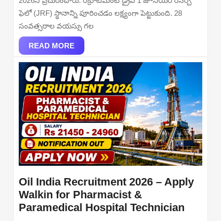
2026ని ప్రచురించారు. రిక్రూట్‌మెంట్ డ్రైవ్ 1 జూనియర్ రీసెర్చ్
Apply
ఫెలో (JRF) స్థానాన్ని పూరించడం లక్ష్యంగా పెట్టుకుంది. 28
Online
సంవత్సరాల వయస్సు గల
READ
READ MORE
MORE
Oil India Recruitment 2026 – Apply
Walkin for Pharmacist &
Oil
Paramedical Hospital Technician
India