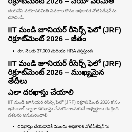
రిక్రూట్‌మెంట్ 2026 – వయో పరిమితి
దయచేసి వయోపరిమితి వివరాల కోసం అధికారిక నోటిఫికేషన్‌ను
చూడండి.
IIT మండి జూనియర్ రీసెర్చ్ ఫెలో (JRF)
రిక్రూట్‌మెంట్ 2026 – జీతం
రూ. నెలకు 37,000 మరియు HRA వర్తిస్తుంది
IIT మండి జూనియర్ రీసెర్చ్ ఫెలో (JRF)
రిక్రూట్‌మెంట్ 2026 – ముఖ్యమైన
తేదీలు
ఎలా దరఖాస్తు చేయాలి
IIT మండి జూనియర్ రీసెర్చ్ ఫెలో (JRF) రిక్రూట్‌మెంట్ 2026 కోసం
ఇమెయిల్ ద్వారా దరఖాస్తు చేసుకోవాలనుకునే అభ్యర్థులు ఈ క్రింది
దశలను అనుసరించాలి.
దరఖాస్తు చేయడానికి ముందు అధికారిక నోటిఫికేషన్‌ను