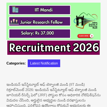
Categories:
Latest Notification
ఇండియన్ ఇన్‌స్టిట్యూట్ ఆఫ్ టెక్నాలజీ మండి (IIT మండి)
రిక్రూట్‌మెంట్ 2026: ఇండియన్ ఇన్‌స్టిట్యూట్ ఆఫ్ టెక్నాలజీ మండి
జూనియర్ రీసెర్చ్ ఫెలో (JRF) పోస్టుల కోసం అధికారిక నోటిఫికేషన్‌ను
విడుదల చేసింది, అర్హులైన అభ్యర్థుల నుండి దరఖాస్తులను
ఆహ్వానిస్తుంది. పరిశోధన ఉద్యోగాలు కోరుకునే అభ్యర్థులకు ఈ