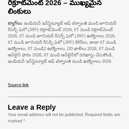
రిక్రూట్‌మెంట్ 2026 – ముఖ్యమైన
లింకులు
ట్యాగ్‌లు
: ఇండియన్ ఇన్‌స్టిట్యూట్ ఆఫ్ టెక్నాలజీ మండి జూనియర్
రీసెర్చ్ ఫెలో (JRF) రిక్రూట్‌మెంట్ 2026, IIT మండి రిక్రూట్‌మెంట్
2026, IIT మండి జూనియర్ రీసెర్చ్ ఫెలో (JRF) ఉద్యోగాలు 2026,
IIT మండి జూనియర్ రీసెర్చ్ ఫెలో (JRF) కెరీర్‌లు, తాజా IIT మండి
ఉద్యోగాలు, IIT మండి2 ఉద్యోగాలు, I20 ఖాళీలు 2026, IIT మండి
ఆన్‌లైన్ ఫారం 2026, IIT మండి ఆన్‌లైన్‌లో దరఖాస్తు చేసుకోండి,
ఇండియన్ ఇన్‌స్టిట్యూట్ ఆఫ్ టెక్నాలజీ మండి ఉద్యోగాలు 2026
Source link
Leave a Reply
Your email address will not be published.
Required fields are
marked
*