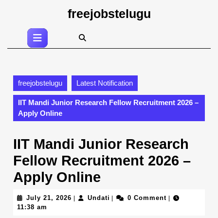
Skip
freejobstelugu
to
content
Open
Skip
Button
to
content
freejobstelugu
Latest Notification
IIT Mandi Junior Research Fellow Recruitment 2026 –
Apply Online
IIT Mandi Junior Research
Fellow Recruitment 2026 –
Apply Online
July
Undati
July 21, 2026
Undati
0 Comment
|
|
|
21,
11:38 am
2026