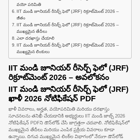
వయో పరిమితి
IIT మండి జూనియర్ రీసెర్చ్ ఫెలో (JRF) రిక్రూట్‌మెంట్ 2026 –
జీతం
IIT మండి జూనియర్ రీసెర్చ్ ఫెలో (JRF) రిక్రూట్‌మెంట్ 2026 –
ముఖ్యమైన తేదీలు
ఎలా దరఖాస్తు చేయాలి
IIT మండి జూనియర్ రీసెర్చ్ ఫెలో (JRF) రిక్రూట్‌మెంట్ 2026 –
ముఖ్యమైన లింకులు
IIT మండి జూనియర్ రీసెర్చ్ ఫెలో (JRF)
రిక్రూట్‌మెంట్ 2026 – అవలోకనం
IIT మండి జూనియర్ రీసెర్చ్ ఫెలో (JRF)
ఖాళీ 2026 నోటిఫికేషన్ PDF
ఖాళీ వివరాలు, అర్హత, వయోపరిమితి మరియు దరఖాస్తు
సూచనలను తనిఖీ చేయడానికి అభ్యర్థులు IIT మండి జాబ్స్ 2026
నోటిఫికేషన్ PDFని డౌన్‌లోడ్ చేసి జాగ్రత్తగా చదవాలి. నోటిఫికేషన్‌లో
ముఖ్యమైన తేదీలు మరియు ఎంపిక ప్రక్రియ వివరాలు కూడా
ఉన్నాయి. దిగువ ముఖ్యమైన లింక్‌ల విభాగంలో నేరుగా డౌన్‌లోడ్