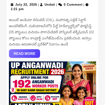
July
Undati
Recrui
July 22, 2026
Undati
0 Comment
|
|
|
22,
1:21 pm
2026
2026
–
ఆయిల్ ఇండియా లిమిటెడ్ (OIL), మహారత్న పబ్లిక్ సెక్టార్
Apply
అండర్‌టేకింగ్, దులియాజన్‌లోని ఫీల్డ్ హెడ్‌క్వార్టర్స్‌లో ఫార్మసిస్ట్
Walkin
(05 పోస్టులు) మరియు పారామెడికల్ హాస్పిటల్ టెక్నీషియన్ (02
for
పోస్టులు) కోసం కాంట్రాక్ట్ ఎంగేజ్‌మెంట్‌ను ప్రకటించింది. అస్సాం
Pharma
మరియు అరుణాచల్ ప్రదేశ్‌లో నివాసం ఉండే
&
READ
Parame
READ MORE
MORE
Hospita
Techni