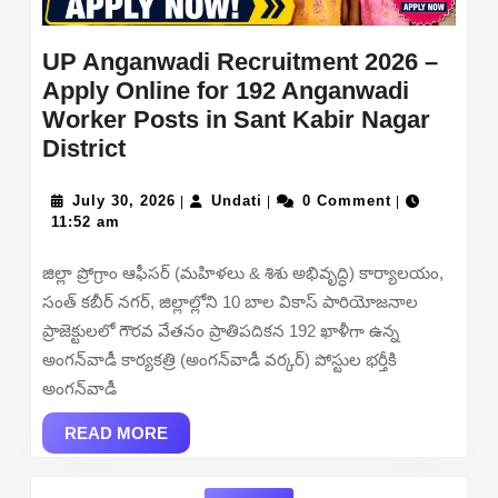
UP Anganwadi Recruitment 2026 –
Apply Online for 192 Anganwadi
Worker Posts in Sant Kabir Nagar
UP
District
Anganwadi
Recruitment
July
Undati
July 30, 2026
Undati
0 Comment
|
|
|
30,
11:52 am
2026
2026
–
జిల్లా ప్రోగ్రాం ఆఫీసర్ (మహిళలు & శిశు అభివృద్ధి) కార్యాలయం,
Apply
సంత్ కబీర్ నగర్, జిల్లాల్లోని 10 బాల వికాస్ పారియోజనాల
Online
ప్రాజెక్టులలో గౌరవ వేతనం ప్రాతిపదికన 192 ఖాళీగా ఉన్న
for
అంగన్‌వాడీ కార్యకత్రి (అంగన్‌వాడీ వర్కర్) పోస్టుల భర్తీకి
192
అంగన్‌వాడీ
Anganwadi
Worker
READ
READ MORE
MORE
Posts
in