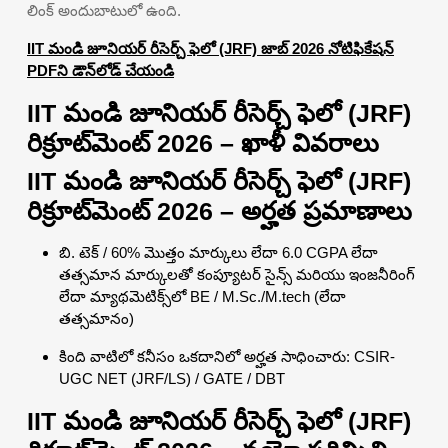
లింక్ అందుబాటులో ఉంది.
IIT మండి జూనియర్ రీసెర్చ్ ఫెలో (JRF) జాబ్ 2026 నోటిఫికేషన్
PDFని డౌన్‌లోడ్ చేయండి
IIT మండి జూనియర్ రీసెర్చ్ ఫెలో (JRF)
రిక్రూట్‌మెంట్ 2026 – ఖాళీ వివరాలు
IIT మండి జూనియర్ రీసెర్చ్ ఫెలో (JRF)
రిక్రూట్‌మెంట్ 2026 – అర్హత ప్రమాణాలు
బి. టెక్ / 60% మొత్తం మార్కులు లేదా 6.0 CGPA లేదా
తత్సమాన మార్కులతో కంప్యూటర్ సైన్స్ మరియు ఇంజనీరింగ్
లేదా మ్యాథమెటిక్స్‌లో BE / M.Sc./M.tech (లేదా
తత్సమానం)
కింది వాటిలో కనీసం ఒకదానిలో అర్హత సాధించారు: CSIR-
UGC NET (JRF/LS) / GATE / DBT
IIT మండి జూనియర్ రీసెర్చ్ ఫెలో (JRF)