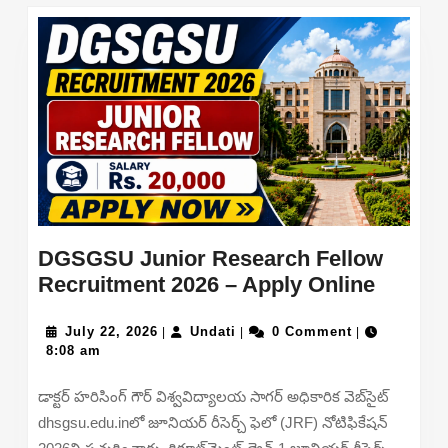
DGSGSU Junior Research Fellow
DGSG
Recruitment 2026 – Apply Online
Junior
July
Undati
Resear
July 22, 2026
Undati
0 Comment
|
|
|
22,
8:08 am
Fellow
2026
Recrui
డాక్టర్ హరిసింగ్ గౌర్ విశ్వవిద్యాలయ సాగర్ అధికారిక వెబ్‌సైట్
2026
dhsgsu.edu.inలో జూనియర్ రీసెర్చ్ ఫెలో (JRF) నోటిఫికేషన్
–