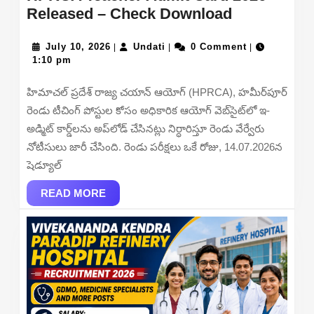
HPRCA
Released – Check Download
Teacher
July
Undati
Admit
July 10, 2026
Undati
0 Comment
|
|
|
10,
1:10 pm
Card
2026
2026
హిమాచల్ ప్రదేశ్ రాజ్య చయాన్ ఆయోగ్ (HPRCA), హమీర్‌పూర్
Released
రెండు టీచింగ్ పోస్టుల కోసం అధికారిక ఆయోగ్ వెబ్‌సైట్‌లో ఇ-
–
అడ్మిట్ కార్డ్‌లను అప్‌లోడ్ చేసినట్లు నిర్ధారిస్తూ రెండు వేర్వేరు
Check
నోటీసులు జారీ చేసింది. రెండు పరీక్షలు ఒకే రోజు, 14.07.2026న
Download
షెడ్యూల్
READ
READ MORE
MORE