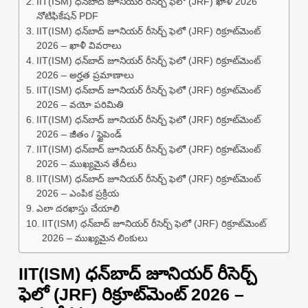
IIT(ISM) ధన్‌బాద్ జూనియర్ రీసెర్చ్ ఫెలో (JRF) ఖాళీ 2026
నోటిఫికేషన్ PDF
IIT(ISM) ధన్‌బాద్ జూనియర్ రీసెర్చ్ ఫెలో (JRF) రిక్రూట్‌మెంట్
2026 – ఖాళీ వివరాలు
IIT(ISM) ధన్‌బాద్ జూనియర్ రీసెర్చ్ ఫెలో (JRF) రిక్రూట్‌మెంట్
2026 – అర్హత ప్రమాణాలు
IIT(ISM) ధన్‌బాద్ జూనియర్ రీసెర్చ్ ఫెలో (JRF) రిక్రూట్‌మెంట్
2026 – వయో పరిమితి
IIT(ISM) ధన్‌బాద్ జూనియర్ రీసెర్చ్ ఫెలో (JRF) రిక్రూట్‌మెంట్
2026 – జీతం / స్టైపెండ్
IIT(ISM) ధన్‌బాద్ జూనియర్ రీసెర్చ్ ఫెలో (JRF) రిక్రూట్‌మెంట్
2026 – ముఖ్యమైన తేదీలు
IIT(ISM) ధన్‌బాద్ జూనియర్ రీసెర్చ్ ఫెలో (JRF) రిక్రూట్‌మెంట్
2026 – ఎంపిక ప్రక్రియ
ఎలా దరఖాస్తు చేయాలి
IIT(ISM) ధన్‌బాద్ జూనియర్ రీసెర్చ్ ఫెలో (JRF) రిక్రూట్‌మెంట్
2026 – ముఖ్యమైన లింకులు
IIT(ISM) ధన్‌బాద్ జూనియర్ రీసెర్చ్
ఫెలో (JRF) రిక్రూట్‌మెంట్ 2026 –