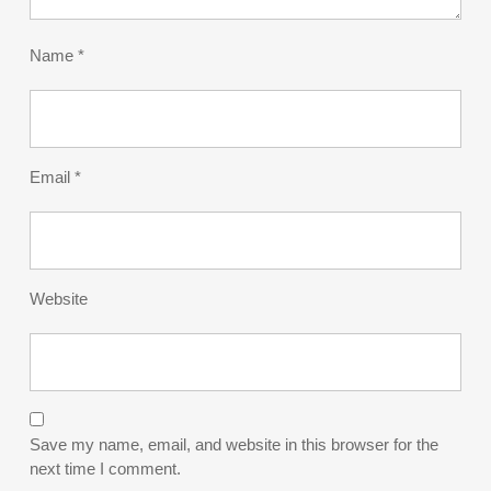
Name
*
Email
*
Website
Save my name, email, and website in this browser for the
next time I comment.