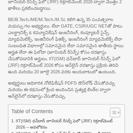
జూనియర్ రీసెర్చ్ ఫెలో (JRF) రిక్రూట్‌మెంట్ 2026 ద్వారా మొత్తం 2
ఖాళీలు ప్రకటించబడ్డాయి.
BE/B.Tech./ME/M.Tech./M.Sc కలిగి ఉన్న 35 సంవత్సరాల
వయస్సు గల అభ్యర్థులు. లేదా GATE, CSIR/UGC NETతో పాటు
ఎలక్ట్రానిక్స్ & కమ్యూనికేషన్ ఇంజనీరింగ్, కంప్యూటర్ సైన్స్,
మ్యాథమెటిక్స్, ఇంజినీరింగ్ ఫిజిక్స్, ఇంజనీరింగ్ మ్యాథమెటిక్స్ లేదా
సంబంధిత విభాగాల్లో సమానమైన లేదా సమానమైన జాతీయ స్థాయి
అర్హత లేదా ఈ ఫెలోవా (జూనియర్ రీసెర్చ్) కోసం దరఖాస్తు
చేసుకోవడానికి అర్హులు. IIT(ISM) ధన్‌బాద్ జూనియర్ రీసెర్చ్ ఫెలో
(JRF) రిక్రూట్‌మెంట్ 2026 కోసం ఆన్‌లైన్ దరఖాస్తు ప్రక్రియ తెరిచి
ఉంది మరియు 20 జూలై 2026 వరకు అందుబాటులో ఉంటుంది.
అభ్యర్థులు అధికారిక నోటిఫికేషన్ PDFని డౌన్‌లోడ్ చేసుకోవచ్చు
మరియు ఈ కథనంలో క్రింద అందించిన ప్రత్యక్ష లింక్‌ల ద్వారా
ఆన్‌లైన్‌లో దరఖాస్తు చేసుకోవచ్చు.
Table of Contents
IIT(ISM) ధన్‌బాద్ జూనియర్ రీసెర్చ్ ఫెలో (JRF) రిక్రూట్‌మెంట్
2026 – అవలోకనం