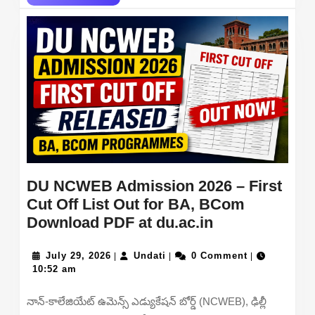
MORE
GDMO,
Medicine
Specialists
and
More
Posts
DU NCWEB Admission 2026 – First
Cut Off List Out for BA, BCom
DU
Download PDF at du.ac.in
NCWEB
July
Undati
Admission
July 29, 2026
Undati
0 Comment
|
|
|
29,
10:52 am
2026
2026
–
నాన్-కాలేజియేట్ ఉమెన్స్ ఎడ్యుకేషన్ బోర్డ్ (NCWEB), ఢిల్లీ
First