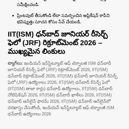
సమీక్షించండి.
ప్రింటవుట్ తీసుకోండి లేదా సమర్పించిన అప్లికేషన్ కాపీని
భవిష్యత్తు సూచన కోసం సేవ్ చేయండి.
IIT(ISM) ధన్‌బాద్ జూనియర్ రీసెర్చ్
ఫెలో (JRF) రిక్రూట్‌మెంట్ 2026 –
ముఖ్యమైన లింకులు
ట్యాగ్‌లు
: ఇండియన్ ఇన్‌స్టిట్యూట్ ఆఫ్ టెక్నాలజీ ISM ధన్‌బాద్
జూనియర్ రీసెర్చ్ ఫెలో (JRF) రిక్రూట్‌మెంట్ 2026, IIT(ISM)
ధన్‌బాద్ రిక్రూట్‌మెంట్ 2026, IIT(ISM) ధన్‌బాద్ జూనియర్ రీసెర్చ్
ఫెలో (JRF) ఉద్యోగాలు 2026, IIT(ISM) ధన్‌బాద్ రీసెర్చ్ ఫెలో
(IIT(ISM) తాజా కార్లు) ధన్‌బాద్ ఉద్యోగాలు, IIT(ISM) ధన్‌బాద్
నోటిఫికేషన్ 2026, IIT(ISM) ధన్‌బాద్ ఖాళీలు 2026, IIT(ISM)
ధన్‌బాద్ ఆన్‌లైన్ ఫారమ్ 2026, IIT(ISM) ధన్‌బాద్ ఆన్‌లైన్‌లో
దరఖాస్తు చేసుకోండి, ఇండియన్ ఇన్‌స్టిట్యూట్ ఆఫ్ టెక్నాలజీ ISM
ధన్‌బాద్ ఉద్యోగాలు 2026