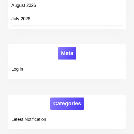
August 2026
July 2026
Meta
Log in
Categories
Latest Notification