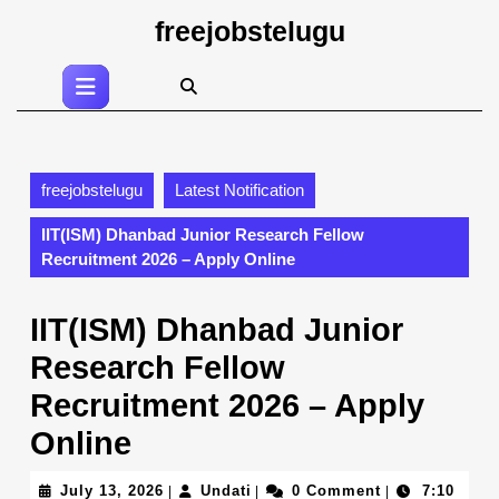
Skip
freejobstelugu
to
content
Open
Skip
Button
to
content
freejobstelugu
Latest Notification
IIT(ISM) Dhanbad Junior Research Fellow
Recruitment 2026 – Apply Online
IIT(ISM) Dhanbad Junior
Research Fellow
Recruitment 2026 – Apply
Online
July
Undati
July 13, 2026
Undati
0 Comment
7:10
|
|
|