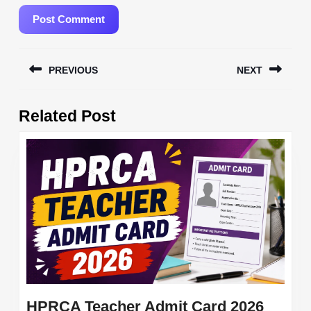
Post
PREVIOUS
NEXT
navigation
Previous
Next
Related Post
post:
post:
HPRCA Teacher Admit Card 2026