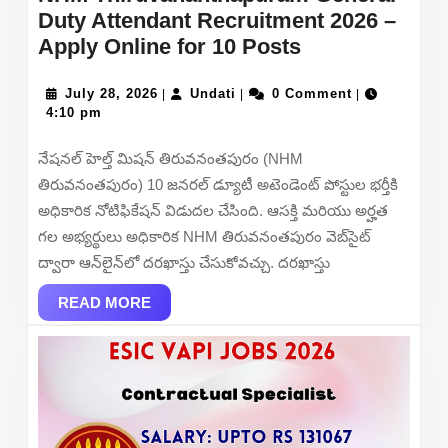
Duty Attendant Recruitment 2026 –
NHM
Apply Online for 10 Posts
Thiruvananth
July
Undati
General
July 28, 2026
Undati
0 Comment
|
|
|
28,
4:10 pm
Duty
2026
Attendant
నేషనల్ హెల్త్ మిషన్ తిరువనంతపురం (NHM
Recruitment
తిరువనంతపురం) 10 జనరల్ డ్యూటీ అటెండెంట్ పోస్టుల భర్తీకి
2026
అధికారిక నోటిఫికేషన్ విడుదల చేసింది. ఆసక్తి మరియు అర్హత
–
గల అభ్యర్థులు అధికారిక NHM తిరువనంతపురం వెబ్‌సైట్
Apply
ద్వారా ఆన్‌లైన్‌లో దరఖాస్తు చేసుకోవచ్చు. దరఖాస్తు
Online
READ
for
READ MORE
MORE
10
Posts