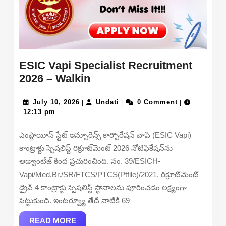
ESIC Vapi Specialist Recruitment
ESIC
2026 – Walkin
Vapi
July
Specialist
Undati
July 10, 2026
Undati
0 Comment
|
|
|
10,
12:13 pm
Recruitment
2026
2026
ఎంప్లాయీస్ స్టేట్ ఇన్సూరెన్స్ కార్పొరేషన్ వాపి (ESIC Vapi)
–
కాంట్రాక్టు స్పెషలిస్ట్ రిక్రూట్‌మెంట్ 2026 నోటిఫికేషన్‌ను
Walkin
అడ్వాంటేజ్ కింద ప్రచురించింది. నం. 39/ESICH-
Vapi/Med.Br./SR/FTCS/PTCS(Ptfile)/2021. రిక్రూట్‌మెంట్
డ్రైవ్ 4 కాంట్రాక్టు స్పెషలిస్ట్ స్థానాలను పూరించడం లక్ష్యంగా
పెట్టుకుంది. ఇంటర్వ్యూ తేదీ నాటికి 69
READ
READ MORE