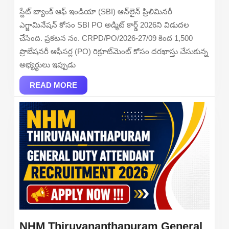
2026
స్టేట్ బ్యాంక్ ఆఫ్ ఇండియా (SBI) ఆన్‌లైన్ ప్రిలిమినరీ
Out:
ఎగ్జామినేషన్ కోసం SBI PO అడ్మిట్ కార్డ్ 2026ని విడుదల
Prelims
చేసింది. ప్రకటన నం. CRPD/PO/2026-27/09 కింద 1,500
Call
ప్రొబేషనరీ ఆఫీసర్ల (PO) రిక్రూట్‌మెంట్ కోసం దరఖాస్తు చేసుకున్న
Letter
అభ్యర్థులు ఇప్పుడు
Download
READ
Link,
READ MORE
MORE
Exam
Date
&
Steps
NHM Thiruvananthapuram General