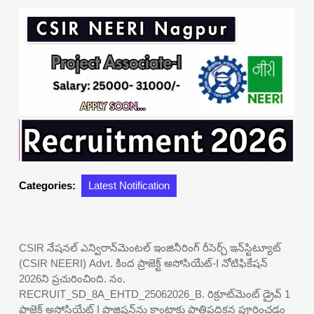
Categories:
Latest Notification
CSIR నేషనల్ ఎన్విరాన్‌మెంటల్ ఇంజినీరింగ్ రీసెర్చ్ ఇన్‌స్టిట్యూట్
(CSIR NEERI) Advt. కింద ప్రాజెక్ట్ అసోసియేట్-I నోటిఫికేషన్
2026ని ప్రచురించింది. నం.
RECRUIT_SD_8A_EHTD_25062026_B. రిక్రూట్‌మెంట్ డ్రైవ్ 1
ప్రాజెక్ట్ అసోసియేట్ I పొజిషన్‌ను కాంట్రాక్టు ప్రాతిపదికన పూరించడం