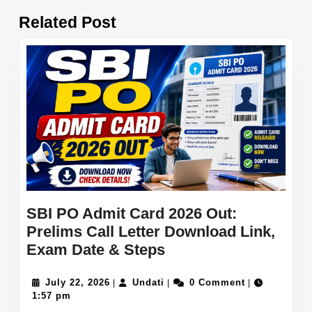
Previous
Next
Related Post
post:
post:
SBI PO Admit Card 2026 Out:
Prelims Call Letter Download Link,
SBI
Exam Date & Steps
PO
July
Undati
Admit
July 22, 2026
Undati
0 Comment
|
|
|
22,
1:57 pm
Card
2026