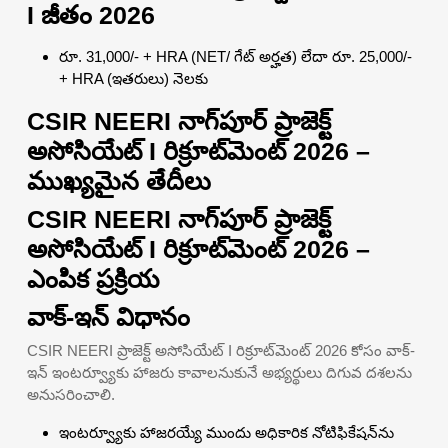
I జీతం 2026
రూ. 31,000/- + HRA (NET/ గేట్ అర్హత) లేదా రూ. 25,000/-
+ HRA (ఇతరులు) నెలకు
CSIR NEERI నాగ్‌పూర్ ప్రాజెక్ట్
అసోసియేట్ I రిక్రూట్‌మెంట్ 2026 –
ముఖ్యమైన తేదీలు
CSIR NEERI నాగ్‌పూర్ ప్రాజెక్ట్
అసోసియేట్ I రిక్రూట్‌మెంట్ 2026 –
ఎంపిక ప్రక్రియ
వాక్-ఇన్ విధానం
CSIR NEERI ప్రాజెక్ట్ అసోసియేట్ I రిక్రూట్‌మెంట్ 2026 కోసం వాక్-
ఇన్ ఇంటర్వ్యూకు హాజరు కావాలనుకునే అభ్యర్థులు దిగువ దశలను
అనుసరించాలి.
ఇంటర్వ్యూకు హాజరయ్యే ముందు అధికారిక నోటిఫికేషన్‌ను