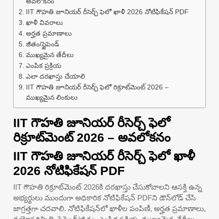
అవలోకనం
IIT గౌహతి జూనియర్ రీసెర్చ్ ఫెలో ఖాళీ 2026 నోటిఫికేషన్ PDF
ఖాళీ వివరాలు
అర్హత ప్రమాణాలు
జీతం/స్టైపెండ్
ముఖ్యమైన తేదీలు
ఎంపిక ప్రక్రియ
ఎలా దరఖాస్తు చేయాలి
IIT గౌహతి జూనియర్ రీసెర్చ్ ఫెలో రిక్రూట్‌మెంట్ 2026 –
ముఖ్యమైన లింకులు
IIT గౌహతి జూనియర్ రీసెర్చ్ ఫెలో
రిక్రూట్‌మెంట్ 2026 – అవలోకనం
IIT గౌహతి జూనియర్ రీసెర్చ్ ఫెలో ఖాళీ
2026 నోటిఫికేషన్ PDF
IIT గౌహతి రిక్రూట్‌మెంట్ 2026కి దరఖాస్తు చేసుకోవాలని ఆసక్తి ఉన్న
అభ్యర్థులు ముందుగా అధికారిక నోటిఫికేషన్ PDFని డౌన్‌లోడ్ చేసి
జాగ్రత్తగా చదవాలి. నోటిఫికేషన్‌లో ఖాళీల పంపిణీ, అర్హత ప్రమాణాలు,