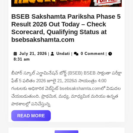
BSEB Sakshamta Pariksha Phase 5
Result 2026 Out Today – Check
Scorecard, Qualifying Status at
BSEB
bsebsakshamta.com
Sakshamta
July
Undati
Pariksha
July 21, 2026
Undati
0 Comment
|
|
|
21,
8:31 am
Phase
2026
5
బీహార్ స్కూల్ ఎగ్జామినేషన్ బోర్డ్ (BSEB) BSEB సాక్షంతా పరీక్షా
Result
ఫేజ్ 5 ఫలితం 2026 జూలై 21, 2026న సాయంత్రం 4:00
2026
గంటలకు అధికారిక వెబ్‌సైట్ bsebsakshamta.comలో విడుదల
Out
చేయబడుతుంది. ప్రాథమిక, మధ్య, మాధ్యమిక మరియు ఉన్నత
Today
పాఠశాలల్లో పనిచేస్తున్న
–
READ
Check
READ MORE
MORE
Scorecard,
Qualifying