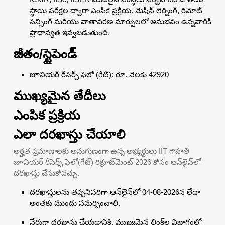
స్థాయి పరీక్షల ద్వారా ఎంపిక ప్రక్రియ. మెషిన్ లెర్నింగ్, రిమోట్
సెన్సింగ్ మరియు వాతావరణ మార్పులలో అనుభవం ఉన్నవారికి
ప్రాధాన్యత ఇవ్వబడుతుంది.
జీతం/స్టైపెండ్
జూనియర్ రీసెర్చ్ ఫెలో (గేట్): రూ. నెలకు 42920
ముఖ్యమైన తేదీలు
ఎంపిక ప్రక్రియ
ఎలా దరఖాస్తు చేయాలి
అర్హత ప్రమాణాలకు అనుగుణంగా ఉన్న అభ్యర్థులు IIT గౌహతి
జూనియర్ రీసెర్చ్ ఫెలో(గేట్) రిక్రూట్‌మెంట్ 2026 కోసం ఆన్‌లైన్‌లో
దరఖాస్తు చేసుకోవచ్చు.
దరఖాస్తులను తప్పనిసరిగా ఆన్‌లైన్‌లో 04-08-2026న లేదా
అంతకు ముందు సమర్పించాలి.
నేరుగా దరఖాస్తు చేయడానికి, ముఖ్యమైన లింక్‌ల విభాగంలో