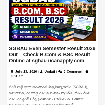
SGBAU Even Semester Result 2026
Out – Check B.Com & BSc Result
SGBAU
Online at sgbau.ucanapply.com
Even
July
Undati
Semeste
July 23, 2026
Undati
0 Comment
|
|
|
23,
8:31 am
Result
2026
2026
సంత్ గాడ్గే బాబా అమరావతి విశ్వవిద్యాలయం (SGBAU),
Out
అమరావతి, 22 జూలై 2026న మూడు ప్రోగ్రామ్‌ల కోసం వేసవి
–
2026 రెగ్యులర్ పరీక్ష ఫలితాలను ప్రకటించింది. ఫలితాలు
Check