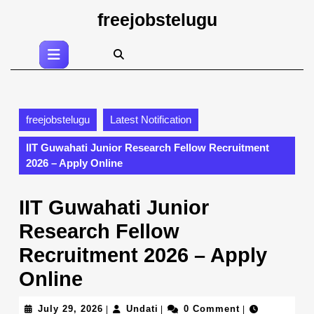
Skip
freejobstelugu
to
content
Open
Skip
Button
to
content
freejobstelugu
Latest Notification
IIT Guwahati Junior Research Fellow Recruitment
2026 – Apply Online
IIT Guwahati Junior
Research Fellow
Recruitment 2026 – Apply
Online
July
Undati
July 29, 2026
Undati
0 Comment
|
|
|