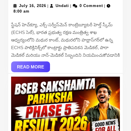
July
Undati
Recruitment
July 16, 2026
Undati
0 Comment
|
|
|
16,
8:00 am
2026
2026
–
స్టేషన్ హెచ్‌క్యూ, ఎక్స్-సర్వీస్‌మెన్ కాంట్రిబ్యూటరీ హెల్త్ స్కీమ్
Apply
(ECHS సెల్), భారత ప్రభుత్వ రక్షణ మంత్రిత్వ శాఖ
Offline
ఆధ్వర్యంలోని మథుర కాంట్, మథురలోని హథ్రాస్‌గర్‌లో ఉన్న
for
ECHS పాలిక్లినిక్స్‌లో కాంట్రాక్టు ప్రాతిపదికన మెడికల్, పారా
21
మెడికల్ మరియు నాన్-మెడికల్ సిబ్బందిని నియమించుకోవడానికి
Safaiwala,
READ
Chowkidar
READ MORE
MORE
and
More
Posts