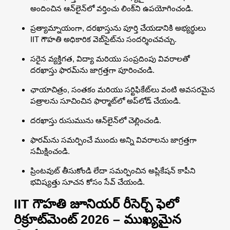
అందించిన ఆన్‌లైన్‌లో వర్తించు లింక్‌ని ఉపయోగించండి.
ప్రత్యామ్నాయంగా, దరఖాస్తును పూర్తి చేయడానికి అభ్యర్థులు
IIT గౌహతి అధికారిక వెబ్‌సైట్‌ను సందర్శించవచ్చు.
సరైన వ్యక్తిగత, విద్యా మరియు సంప్రదింపు వివరాలతో
దరఖాస్తు ఫారమ్‌ను జాగ్రత్తగా పూరించండి.
ఛాయాచిత్రం, సంతకం మరియు సర్టిఫికేట్‌లు వంటి అవసరమైన
పత్రాలను సూచించిన ఫార్మాట్‌లో అప్‌లోడ్ చేయండి.
దరఖాస్తు రుసుమును ఆన్‌లైన్‌లో చెల్లించండి.
ఫారమ్‌ను సమర్పించే ముందు అన్ని వివరాలను జాగ్రత్తగా
సమీక్షించండి.
ప్రింటవుట్ తీసుకోండి లేదా సమర్పించిన అప్లికేషన్ కాపీని
భవిష్యత్తు సూచన కోసం సేవ్ చేయండి.
IIT గౌహతి జూనియర్ రీసెర్చ్ ఫెలో
రిక్రూట్‌మెంట్ 2026 – ముఖ్యమైన