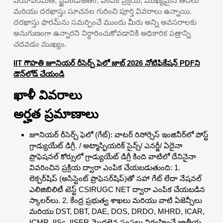
వయోపరిమితి, స్టైపెండ్/జీతం, ఎంపిక ప్రక్రియ, ముఖ్యమైన తేదీలు
మరియు దరఖాస్తు సూచనల గురించి పూర్తి వివరాలు ఉన్నాయి.
దరఖాస్తు ఫారమ్‌ను సమర్పించే ముందు మీరు అన్ని అవసరాలకు
అనుగుణంగా ఉన్నారని నిర్ధారించుకోవడానికి అధికారిక పత్రాన్ని
చదవడం ముఖ్యం.
IIT గౌహతి జూనియర్ రీసెర్చ్ ఫెలో జాబ్ 2026 నోటిఫికేషన్ PDFని
డౌన్‌లోడ్ చేయండి
ఖాళీ వివరాలు
అర్హత ప్రమాణాలు
జూనియర్ రీసెర్చ్ ఫెలో (గేట్): వాటర్ రిసోర్సెస్ ఇంజినీర్‌లో పోస్ట్
గ్రాడ్యుయేట్ డిగ్రీ. / అట్మాస్ఫియరిక్ సైన్స్/ ఎనర్జీ/ ఏదైనా
ప్రొఫెషనల్ కోర్సులో గ్రాడ్యుయేట్ డిగ్రీ కింది వాటిలో దేనినైనా
వివరించిన ప్రక్రియ ద్వారా ఎంపిక చేయబడుతుంది: 1.
లెక్చర్‌షిప్ (అసిస్టెంట్ ప్రొఫెసర్‌షిప్)తో సహా గేట్ లేదా నేషనల్
ఎలిజిబిలిటీ టెస్ట్ CSIRUGC NET ద్వారా ఎంపిక చేయబడిన
స్కాలర్‌లు. 2. కేంద్ర ప్రభుత్వ శాఖలు మరియు వాటి ఏజెన్సీలు
మరియు DST, DBT, DAE, DOS, DRDO, MHRD, ICAR,
ICMR, IISc, IISER మొదలైన సంస్థలు నిర్వహించే జాతీయ