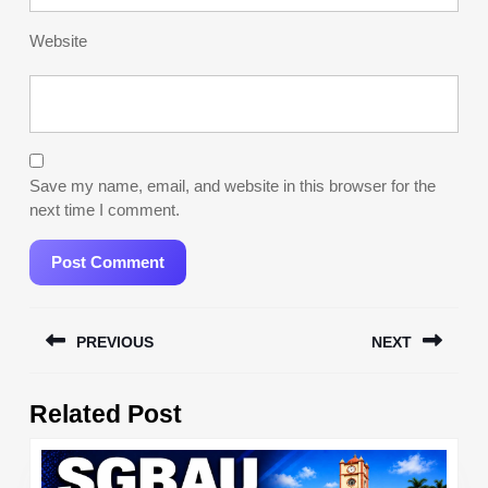
Website
Save my name, email, and website in this browser for the
next time I comment.
Post
PREVIOUS
NEXT
navigation
Previous
Next
Related Post
post:
post: