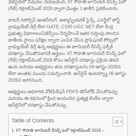
వెబ్‌సైట్‌లో విడుదల చేయబడింది. IIT గౌహతి జూనియర్ రీసెర్చ్ ఫెలో
(గేట్) రిక్రూట్‌మెంట్ 2026 ద్వారా మొత్తం 1 ఖాళీని ప్రకటించారు.
వాటర్ రిసోర్సెస్ ఇంజినీరింగ్, అట్మాస్ఫియరిక్ సైన్స్, ఎనర్జీలో పోస్ట్
గ్రాడ్యుయేట్ డిగ్రీ లేదా GATE, CSIR-UGC NET లేదా కేంద్ర
ప్రభుత్వ విభాగాలు/ఏజెన్సీలు నిర్వహించే ఇతర గుర్తింపు పొందిన
జాతీయ స్థాయి పరీక్షల ద్వారా ఎంపిక చేసిన ప్రొఫెషనల్ కోర్సులో
గ్రాడ్యుయేట్ డిగ్రీ ఉన్న అభ్యర్థులు ఈ జూనియర్ రీసెర్చ్ ఫెక్సీకి
దరఖాస్తు చేసుకోవడానికి అర్హులు. IIT గౌహతి జూనియర్ రీసెర్చ్ ఫెలో
(గేట్) రిక్రూట్‌మెంట్ 2026 కోసం ఆన్‌లైన్ దరఖాస్తు ప్రక్రియ తెరిచి
ఉంది మరియు అభ్యర్థులు తమ దరఖాస్తులను 04 ఆగస్టు 2026న
లేదా అంతకు ముందు సమర్పించాలి. ఆన్‌లైన్ ఇంటర్వ్యూ 06 ఆగస్టు
2026న జరగనుంది.
అభ్యర్థులు అధికారిక నోటిఫికేషన్ PDFని డౌన్‌లోడ్ చేసుకోవచ్చు
మరియు ఈ కథనంలో క్రింద అందించిన ప్రత్యక్ష లింక్‌ల ద్వారా
ఆన్‌లైన్‌లో దరఖాస్తు చేసుకోవచ్చు.
Table of Contents
IIT గౌహతి జూనియర్ రీసెర్చ్ ఫెలో రిక్రూట్‌మెంట్ 2026 –