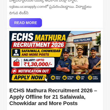
విశ్వవిద్యాలయం యొక్క అధికారిక పరీక్షా పోర్టల్,
B.Com
sgbau.ucanapply.comలో ప్రచురించబడ్డాయి. విద్యార్థులు
&
దిగువ లింక్‌ని
BSc
READ
Result
READ MORE
MORE
Online
at
sgbau.u
ECHS Mathura Recruitment 2026 –
Apply Offline for 21 Safaiwala,
ECHS
Chowkidar and More Posts
Mathura