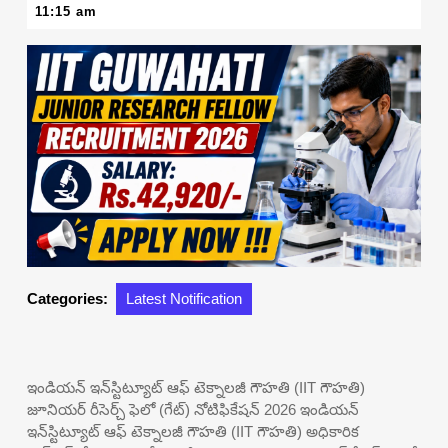
29,
11:15 am
2026
Categories:
Latest Notification
ఇండియన్ ఇన్‌స్టిట్యూట్ ఆఫ్ టెక్నాలజీ గౌహతి (IIT గౌహతి)
జూనియర్ రీసెర్చ్ ఫెలో (గేట్) నోటిఫికేషన్ 2026 ఇండియన్
ఇన్‌స్టిట్యూట్ ఆఫ్ టెక్నాలజీ గౌహతి (IIT గౌహతి) అధికారిక