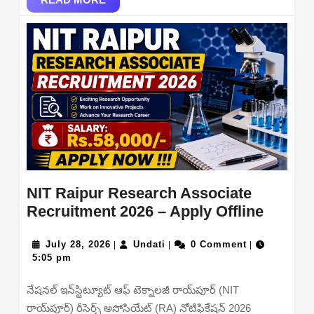
Answer
MORE
Key
PDF
Download
NIT Raipur Research Associate
NIT
Recruitment 2026 – Apply Offline
Raipur
July
Undati
Resea
July 28, 2026
Undati
0 Comment
|
|
|
28,
5:05 pm
Associ
2026
Recrui
నేషనల్ ఇన్‌స్టిట్యూట్ ఆఫ్ టెక్నాలజీ రాయ్‌పూర్ (NIT
2026
రాయ్‌పూర్) రీసెర్చ్ అసోసియేట్ (RA) నోటిఫికేషన్ 2026