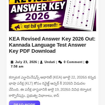
KEA Revised Answer Key 2026 Out:
Kannada Language Test Answer
KEA
Key PDF Download
Revised
July
Undati
Answer
July 23, 2026
Undati
0 Comment
|
|
|
23,
7:58 am
Key
2026
2026
కర్నాటక ఎగ్జామినేషన్స్ అథారిటీ (KEA) జూలై 22, 2026న కన్నడ
Out:
భాషా పరీక్ష (KLT) కోసం రివైజ్డ్ ఆన్సర్ కీ 2026ని విడుదల
Kannada
చేసింది. ఈ పరీక్ష వాస్తవానికి జులై 19, 2026న వివిధ కర్నాటక
Language
కార్పొరేషన్లు, ప్రభుత్వ విభాగాలు, కాన్
Test
READ
READ MORE