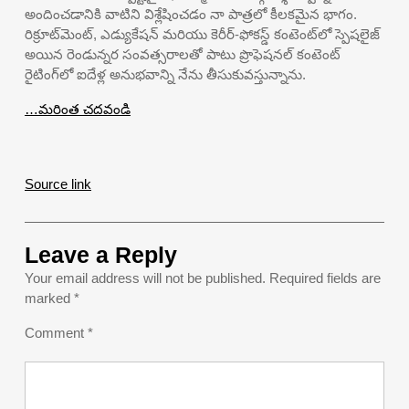
అందించడానికి వాటిని విశ్లేషించడం నా పాత్రలో కీలకమైన భాగం.
రిక్రూట్‌మెంట్, ఎడ్యుకేషన్ మరియు కెరీర్-ఫోకస్డ్ కంటెంట్‌లో స్పెషలైజ్
అయిన రెండున్నర సంవత్సరాలతో పాటు ప్రొఫెషనల్ కంటెంట్
రైటింగ్‌లో ఐదేళ్ల అనుభవాన్ని నేను తీసుకువస్తున్నాను.
…మరింత చదవండి
Source link
Leave a Reply
Your email address will not be published.
Required fields are
marked
*
Comment
*