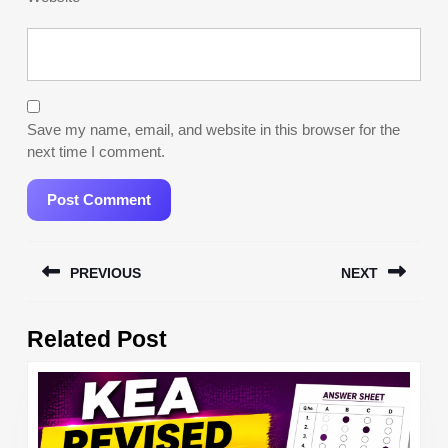
Save my name, email, and website in this browser for the
next time I comment.
Post
PREVIOUS
NEXT
navigation
Previous
Next
Related Post
post:
post: