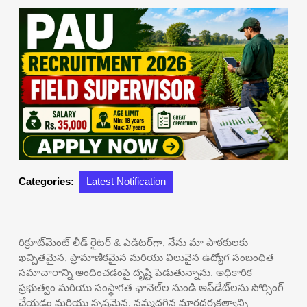
Categories:
Latest Notification
రిక్రూట్‌మెంట్ లీడ్ రైటర్ & ఎడిటర్‌గా, నేను మా పాఠకులకు
ఖచ్చితమైన, ప్రామాణికమైన మరియు విలువైన ఉద్యోగ సంబంధిత
సమాచారాన్ని అందించడంపై దృష్టి పెడుతున్నాను. అధికారిక
ప్రభుత్వం మరియు సంస్థాగత ఛానెల్‌ల నుండి అప్‌డేట్‌లను సోర్సింగ్
చేయడం మరియు స్పష్టమైన, నమ్మదగిన మార్గదర్శకత్వాన్ని