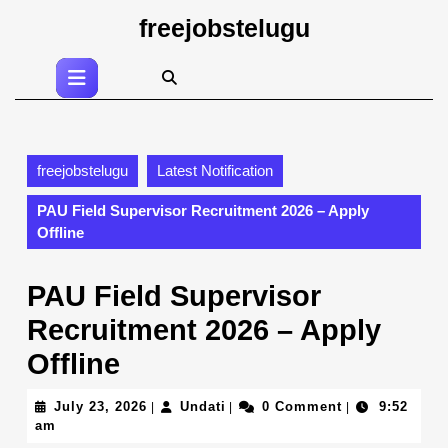
Skip
freejobstelugu
to
content
Open
Skip
Button
to
content
freejobstelugu
Latest Notification
PAU Field Supervisor Recruitment 2026 – Apply
Offline
PAU Field Supervisor
Recruitment 2026 – Apply
Offline
July
Undati
July 23, 2026
Undati
0 Comment
9:52
|
|
|
23,
am
2026