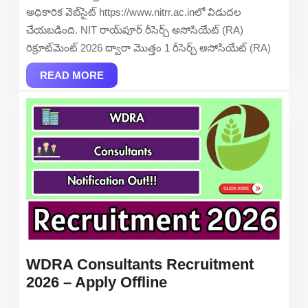
–
అధికారిక వెబ్‌సైట్ https://www.nitrr.ac.inలో విడుదల
Apply
చేయబడింది. NIT రాయ్‌పూర్ రీసెర్చ్ అసోసియేట్ (RA)
Offline
రిక్రూట్‌మెంట్ 2026 ద్వారా మొత్తం 1 రీసెర్చ్ అసోసియేట్ (RA)
READ
READ MORE
MORE
WDRA Consultants Recruitment
WDRA
2026 – Apply Offline
Consultants