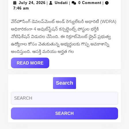
July
Undati
Recruitment
July 24, 2026
Undati
0 Comment
|
|
|
24,
7:46 am
2026
2026
–
వేర్‌హౌసింగ్ డెవలప్‌మెంట్ అండ్ రెగ్యులేటరీ అథారిటీ (WDRA)
Apply
అధికారికంగా 4 అవుట్‌స్టేషన్ కన్సల్టెంట్స్ పోస్టుల భర్తీకి
Offline
నోటిఫికేషన్ విడుదల చేసింది. ఈ రిక్రూట్‌మెంట్ డ్రైవ్ ప్రభుత్వ
ఉద్యోగాల కోసం వెతుకుతున్న అభ్యర్థులకు గొప్ప అవకాశాన్ని
అందిస్తుంది. ఆసక్తి మరియు అర్హత గల
READ
READ MORE
MORE
Search
Search
for: