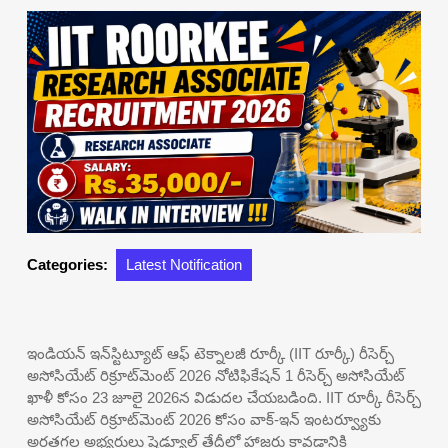
Categories:
Latest Notification
ఇండియన్ ఇన్‌స్టిట్యూట్ ఆఫ్ టెక్నాలజీ రూర్కీ (IIT రూర్కీ) రీసెర్చ్
అసోసియేట్ రిక్రూట్‌మెంట్ 2026 నోటిఫికేషన్ 1 రీసెర్చ్ అసోసియేట్
ఖాళీ కోసం 23 జూలై 2026న విడుదల చేయబడింది. IIT రూర్కీ రీసెర్చ్
అసోసియేట్ రిక్రూట్‌మెంట్ 2026 కోసం వాక్-ఇన్ ఇంటర్వ్యూకు
అర్హతగల అభ్యర్థులు షెడ్యూల్ తేదీలో హాజరు కావడానికి