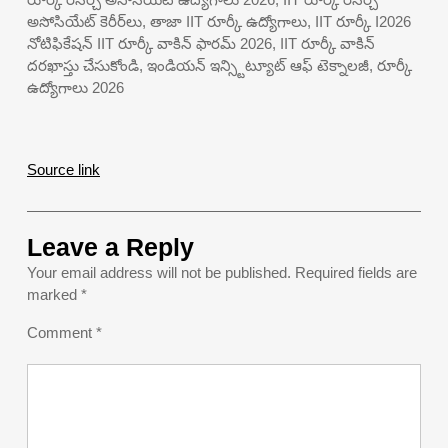
అసోసియేట్ కెరీర్‌లు, తాజా IIT రూర్కీ ఉద్యోగాలు, IIT రూర్కీ I2026
నోటిఫికేషన్ IIT రూర్కీ వాకిన్ ఫారమ్ 2026, IIT రూర్కీ వాకిన్
దరఖాస్తు చేసుకోండి, ఇండియన్ ఇన్స్టిట్యూట్ ఆఫ్ టెక్నాలజీ, రూర్కీ
ఉద్యోగాలు 2026
Source link
Leave a Reply
Your email address will not be published.
Required fields are
marked
*
Comment
*