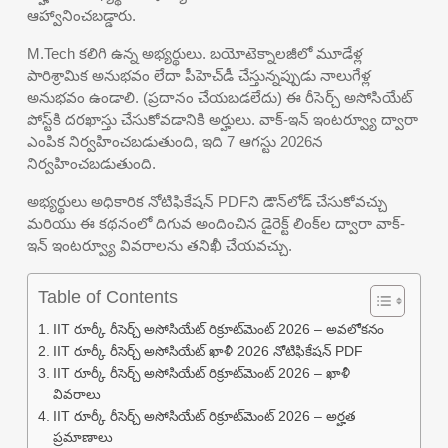
ఆహ్వానించబడ్డారు.
M.Tech కలిగి ఉన్న అభ్యర్థులు. బయోటెక్నాలజీలో మూడేళ్ల
పారిశ్రామిక అనుభవం లేదా పీహెచ్‌డీ చేస్తున్నప్పుడు నాలుగేళ్ల
అనుభవం ఉండాలి. (ప్రదానం చేయబడలేదు) ఈ రీసెర్చ్ అసోసియేట్
పోస్ట్‌కి దరఖాస్తు చేసుకోవడానికి అర్హులు. వాక్-ఇన్ ఇంటర్వ్యూ ద్వారా
ఎంపిక నిర్వహించబడుతుంది, ఇది 7 ఆగస్టు 2026న
నిర్వహించబడుతుంది.
అభ్యర్థులు అధికారిక నోటిఫికేషన్ PDFని డౌన్‌లోడ్ చేసుకోవచ్చు
మరియు ఈ కథనంలో దిగువ అందించిన డైరెక్ట్ లింక్‌ల ద్వారా వాక్-
ఇన్ ఇంటర్వ్యూ వివరాలను తనిఖీ చేయవచ్చు.
Table of Contents
IIT రూర్కీ రీసెర్చ్ అసోసియేట్ రిక్రూట్‌మెంట్ 2026 – అవలోకనం
IIT రూర్కీ రీసెర్చ్ అసోసియేట్ ఖాళీ 2026 నోటిఫికేషన్ PDF
IIT రూర్కీ రీసెర్చ్ అసోసియేట్ రిక్రూట్‌మెంట్ 2026 – ఖాళీ
వివరాలు
IIT రూర్కీ రీసెర్చ్ అసోసియేట్ రిక్రూట్‌మెంట్ 2026 – అర్హత
ప్రమాణాలు