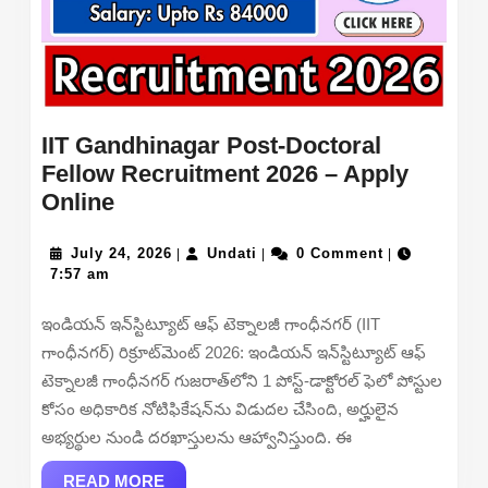
IIT Gandhinagar Post-Doctoral
Fellow Recruitment 2026 – Apply
IIT
Online
Gandhinagar
Post-
July
Undati
July 24, 2026
Undati
0 Comment
|
|
|
24,
7:57 am
Doctoral
2026
Fellow
ఇండియన్ ఇన్‌స్టిట్యూట్ ఆఫ్ టెక్నాలజీ గాంధీనగర్ (IIT
Recruitment
గాంధీనగర్) రిక్రూట్‌మెంట్ 2026: ఇండియన్ ఇన్‌స్టిట్యూట్ ఆఫ్
2026
టెక్నాలజీ గాంధీనగర్ గుజరాత్‌లోని 1 పోస్ట్-డాక్టోరల్ ఫెలో పోస్టుల
–
కోసం అధికారిక నోటిఫికేషన్‌ను విడుదల చేసింది, అర్హులైన
Apply
అభ్యర్థుల నుండి దరఖాస్తులను ఆహ్వానిస్తుంది. ఈ
Online
READ
READ MORE