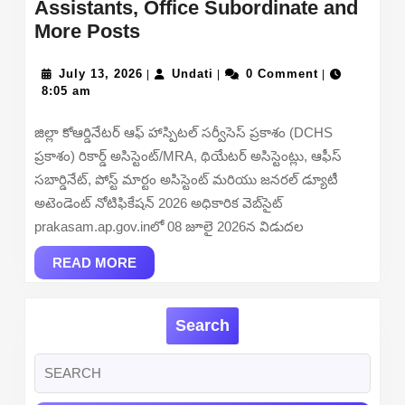
Assistants, Office Subordinate and
DCHS
More Posts
Prakasam
Recruitment
July
Undati
July 13, 2026
Undati
0 Comment
|
|
|
13,
8:05 am
2026
2026
–
జిల్లా కోఆర్డినేటర్ ఆఫ్ హాస్పిటల్ సర్వీసెస్ ప్రకాశం (DCHS
Apply
ప్రకాశం) రికార్డ్ అసిస్టెంట్/MRA, థియేటర్ అసిస్టెంట్లు, ఆఫీస్
Offline
సబార్డినేట్, పోస్ట్ మార్టం అసిస్టెంట్ మరియు జనరల్ డ్యూటీ
for
అటెండెంట్ నోటిఫికేషన్ 2026 అధికారిక వెబ్‌సైట్
25
prakasam.ap.gov.inలో 08 జూలై 2026న విడుదల
Theatre
READ
Assistants,
READ MORE
MORE
Office
Subordinate
Search
and
More
Search
Posts
for: