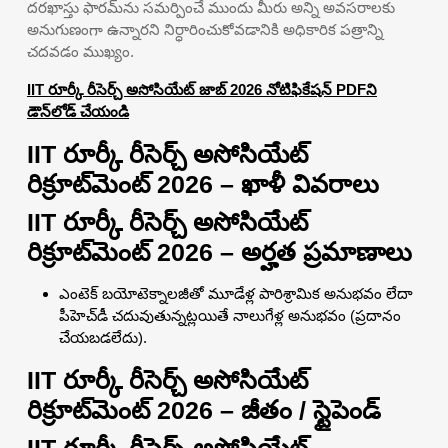
దరఖాస్తు ఫారమ్‌ను సమర్పించే ముందు మీరు అన్ని అవసరాలకు
అనుగుణంగా ఉన్నారని నిర్ధారించుకోవడానికి అధికారిక పత్రాన్ని
చదవడం ముఖ్యం.
IIT రూర్కీ రీసెర్చ్ అసోసియేట్ జాబ్ 2026 నోటిఫికేషన్ PDFని
డౌన్‌లోడ్ చేయండి
IIT రూర్కీ రీసెర్చ్ అసోసియేట్
రిక్రూట్‌మెంట్ 2026 – ఖాళీ వివరాలు
IIT రూర్కీ రీసెర్చ్ అసోసియేట్
రిక్రూట్‌మెంట్ 2026 – అర్హత ప్రమాణాలు
ఎంటెక్ బయోటెక్నాలజీతో మూడేళ్ల పారిశ్రామిక అనుభవం లేదా
పీహెచ్‌డీ చదువుతున్నట్లయితే నాలుగేళ్ల అనుభవం (ప్రదానం
చేయబడలేదు).
IIT రూర్కీ రీసెర్చ్ అసోసియేట్
రిక్రూట్‌మెంట్ 2026 – జీతం / స్టైపెండ్
IIT రూర్కీ రీసెర్చ్ అసోసియేట్