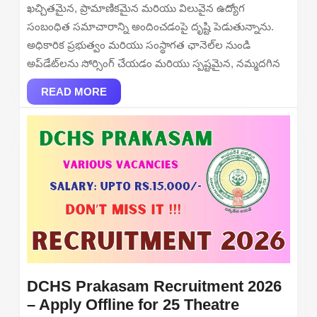
Recruitment
ఖచ్చితమైన, ప్రామాణికమైన మరియు విలువైన ఉద్యోగ
2026
సంబంధిత సమాచారాన్ని అందించడంపై దృష్టి పెడుతున్నాను.
–
అధికారిక ప్రభుత్వం మరియు సంస్థాగత ఛానెల్‌ల నుండి
Apply
అప్‌డేట్‌లను సోర్సింగ్ చేయడం మరియు స్పష్టమైన, నమ్మదగిన
Online
READ
READ MORE
MORE
DCHS Prakasam Recruitment 2026
– Apply Offline for 25 Theatre