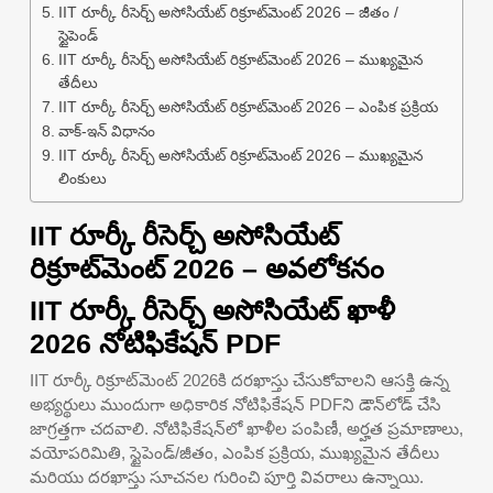
IIT రూర్కీ రీసెర్చ్ అసోసియేట్ రిక్రూట్‌మెంట్ 2026 – జీతం /
స్టైపెండ్
IIT రూర్కీ రీసెర్చ్ అసోసియేట్ రిక్రూట్‌మెంట్ 2026 – ముఖ్యమైన
తేదీలు
IIT రూర్కీ రీసెర్చ్ అసోసియేట్ రిక్రూట్‌మెంట్ 2026 – ఎంపిక ప్రక్రియ
వాక్-ఇన్ విధానం
IIT రూర్కీ రీసెర్చ్ అసోసియేట్ రిక్రూట్‌మెంట్ 2026 – ముఖ్యమైన
లింకులు
IIT రూర్కీ రీసెర్చ్ అసోసియేట్
రిక్రూట్‌మెంట్ 2026 – అవలోకనం
IIT రూర్కీ రీసెర్చ్ అసోసియేట్ ఖాళీ
2026 నోటిఫికేషన్ PDF
IIT రూర్కీ రిక్రూట్‌మెంట్ 2026కి దరఖాస్తు చేసుకోవాలని ఆసక్తి ఉన్న
అభ్యర్థులు ముందుగా అధికారిక నోటిఫికేషన్ PDFని డౌన్‌లోడ్ చేసి
జాగ్రత్తగా చదవాలి. నోటిఫికేషన్‌లో ఖాళీల పంపిణీ, అర్హత ప్రమాణాలు,
వయోపరిమితి, స్టైపెండ్/జీతం, ఎంపిక ప్రక్రియ, ముఖ్యమైన తేదీలు
మరియు దరఖాస్తు సూచనల గురించి పూర్తి వివరాలు ఉన్నాయి.