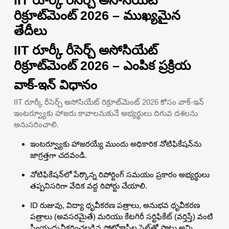
రిక్రూట్‌మెంట్ 2026 – ముఖ్యమైన
తేదీలు
IIT రూర్కీ రీసెర్చ్ అసోసియేట్
రిక్రూట్‌మెంట్ 2026 – ఎంపిక ప్రక్రియ
వాక్-ఇన్ విధానం
IIT రూర్కీ రీసెర్చ్ అసోసియేట్ రిక్రూట్‌మెంట్ 2026 కోసం వాక్-ఇన్
ఇంటర్వ్యూకు హాజరు కావాలనుకునే అభ్యర్థులు దిగువ దశలను
అనుసరించాలి.
ఇంటర్వ్యూకు హాజరయ్యే ముందు అధికారిక నోటిఫికేషన్‌ను
జాగ్రత్తగా చదవండి.
నోటిఫికేషన్‌లో పేర్కొన్న రిపోర్టింగ్ సమయం ప్రకారం అభ్యర్థులు
తప్పనిసరిగా వేదిక వద్ద రిపోర్టు చేయాలి.
ID రుజువు, విద్యా ధృవీకరణ పత్రాలు, అనుభవ ధృవీకరణ
పత్రాలు (అవసరమైతే) మరియు కేటగిరీ సర్టిఫికేట్ (వర్తిస్తే) వంటి
స్వీయ-ధృవీకరించబడిన ఫోటోకాపీల సెట్‌తో పాటు అన్ని