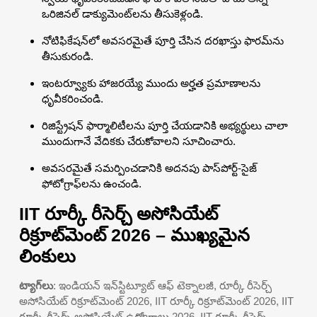
ఒరిజినల్ డాక్యుమెంట్‌లను తీసుకెళ్లండి.
నోటిఫికేషన్‌లో అవసరమైతే పూర్తి చేసిన దరఖాస్తు ఫారమ్‌ను
తీసుకురండి.
ఇంటర్వ్యూకు హాజరయ్యే ముందు అర్హత ప్రమాణాలను
ధృవీకరించండి.
రిజిస్ట్రేషన్ ఫార్మాలిటీలను పూర్తి చేయడానికి అభ్యర్థులు చాలా
ముందుగానే వేదికకు చేరుకోవాలని సూచించారు.
అవసరమైతే సమర్పించడానికి అదనపు పాస్‌పోర్ట్-సైజ్
ఫోటోగ్రాఫ్‌లను ఉంచండి.
IIT రూర్కీ రీసెర్చ్ అసోసియేట్
రిక్రూట్‌మెంట్ 2026 – ముఖ్యమైన
లింకులు
ట్యాగ్‌లు
: ఇండియన్ ఇన్‌స్టిట్యూట్ ఆఫ్ టెక్నాలజీ, రూర్కీ రీసెర్చ్
అసోసియేట్ రిక్రూట్‌మెంట్ 2026, IIT రూర్కీ రిక్రూట్‌మెంట్ 2026, IIT
రూర్కీ రీసెర్చ్ అసోసియేట్ ఉద్యోగాలు 2026, IIT రూర్కీ రీసెర్చ్