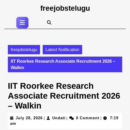
Skip
freejobstelugu
to
content
Open
Skip
Button
to
content
freejobstelugu
Latest Notification
IIT Roorkee Research Associate Recruitment 2026 –
Walkin
IIT Roorkee Research
Associate Recruitment 2026
– Walkin
July
Undati
July 28, 2026
Undati
0 Comment
7:19
|
|
|
28,
am
2026