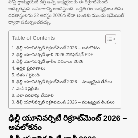
పోస్ట్ గ్రాడ్యుయేట్ డిగ్రీ ఉన్న అభ్యర్థులకు ఈ రిక్రూట్‌మెంట్
అద్భుతమైన అవకాశాన్ని అందిస్తుంది. అర్హత గల అభ్యర్థులు తమ
దరఖాస్తులను 22 ఆగస్టు 2026న లేదా అంతకు ముందు ఇమెయిల్
ద్వారా సమర్పించవచ్చు.
Table of Contents
ఢిల్లీ యూనివర్సిటీ రిక్రూట్‌మెంట్ 2026 – అవలోకనం
ఢిల్లీ యూనివర్సిటీ ఖాళీ 2026 నోటిఫికేషన్ PDF
ఢిల్లీ యూనివర్సిటీ ఖాళీల వివరాలు 2026
అర్హత ప్రమాణాలు
జీతం / స్టైపెండ్
ఢిల్లీ యూనివర్సిటీ రిక్రూట్‌మెంట్ 2026 – ముఖ్యమైన తేదీలు
ఎంపిక ప్రక్రియ
ఎలా దరఖాస్తు చేయాలి
ఢిల్లీ యూనివర్సిటీ రిక్రూట్‌మెంట్ 2026 – ముఖ్యమైన లింకులు
ఢిల్లీ యూనివర్సిటీ రిక్రూట్‌మెంట్ 2026 –
అవలోకనం