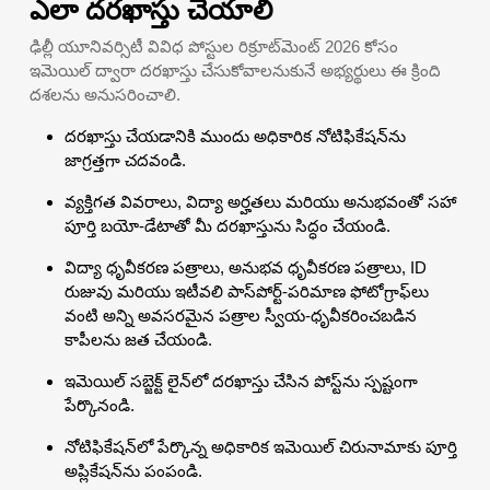
ఎలా దరఖాస్తు చేయాలి
ఢిల్లీ యూనివర్సిటీ వివిధ పోస్టుల రిక్రూట్‌మెంట్ 2026 కోసం
ఇమెయిల్ ద్వారా దరఖాస్తు చేసుకోవాలనుకునే అభ్యర్థులు ఈ క్రింది
దశలను అనుసరించాలి.
దరఖాస్తు చేయడానికి ముందు అధికారిక నోటిఫికేషన్‌ను
జాగ్రత్తగా చదవండి.
వ్యక్తిగత వివరాలు, విద్యా అర్హతలు మరియు అనుభవంతో సహా
పూర్తి బయో-డేటాతో మీ దరఖాస్తును సిద్ధం చేయండి.
విద్యా ధృవీకరణ పత్రాలు, అనుభవ ధృవీకరణ పత్రాలు, ID
రుజువు మరియు ఇటీవలి పాస్‌పోర్ట్-పరిమాణ ఫోటోగ్రాఫ్‌లు
వంటి అన్ని అవసరమైన పత్రాల స్వీయ-ధృవీకరించబడిన
కాపీలను జత చేయండి.
ఇమెయిల్ సబ్జెక్ట్ లైన్‌లో దరఖాస్తు చేసిన పోస్ట్‌ను స్పష్టంగా
పేర్కొనండి.
నోటిఫికేషన్‌లో పేర్కొన్న అధికారిక ఇమెయిల్ చిరునామాకు పూర్తి
అప్లికేషన్‌ను పంపండి.