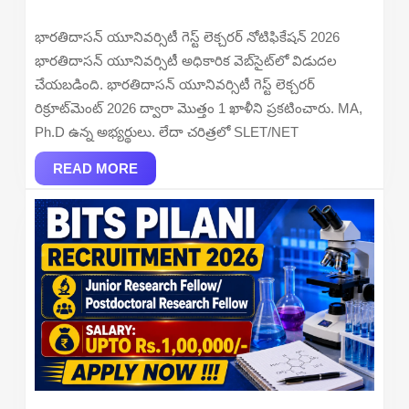
Lect
2026
Rec
భారతిదాసన్ యూనివర్సిటీ గెస్ట్ లెక్చరర్ నోటిఫికేషన్ 2026
202
భారతిదాసన్ యూనివర్సిటీ అధికారిక వెబ్‌సైట్‌లో విడుదల
–
చేయబడింది. భారతిదాసన్ యూనివర్సిటీ గెస్ట్ లెక్చరర్
Wal
రిక్రూట్‌మెంట్ 2026 ద్వారా మొత్తం 1 ఖాళీని ప్రకటించారు. MA,
Ph.D ఉన్న అభ్యర్థులు. లేదా చరిత్రలో SLET/NET
READ
READ MORE
MORE