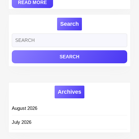
READ
Ticket
READ MORE
MORE
at
apsc.nic.in.
Search
Search
for:
Archives
August 2026
July 2026