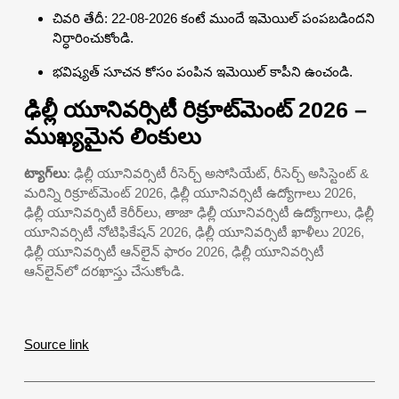
చివరి తేదీ: 22-08-2026 కంటే ముందే ఇమెయిల్ పంపబడిందని
నిర్ధారించుకోండి.
భవిష్యత్ సూచన కోసం పంపిన ఇమెయిల్ కాపీని ఉంచండి.
ఢిల్లీ యూనివర్సిటీ రిక్రూట్‌మెంట్ 2026 –
ముఖ్యమైన లింకులు
ట్యాగ్‌లు
: ఢిల్లీ యూనివర్సిటీ రీసెర్చ్ అసోసియేట్, రీసెర్చ్ అసిస్టెంట్ &
మరిన్ని రిక్రూట్‌మెంట్ 2026, ఢిల్లీ యూనివర్సిటీ ఉద్యోగాలు 2026,
ఢిల్లీ యూనివర్సిటీ కెరీర్‌లు, తాజా ఢిల్లీ యూనివర్సిటీ ఉద్యోగాలు, ఢిల్లీ
యూనివర్సిటీ నోటిఫికేషన్ 2026, ఢిల్లీ యూనివర్సిటీ ఖాళీలు 2026,
ఢిల్లీ యూనివర్సిటీ ఆన్‌లైన్ ఫారం 2026, ఢిల్లీ యూనివర్సిటీ
ఆన్‌లైన్‌లో దరఖాస్తు చేసుకోండి.
Source link