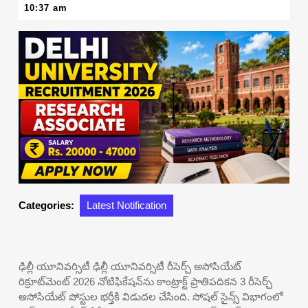
24,
10:37 am
2026
Categories:
Latest Notification
ఢిల్లీ యూనివర్సిటీ ఢిల్లీ యూనివర్సిటీ రీసెర్చ్ అసోసియేట్
రిక్రూట్‌మెంట్ 2026 నోటిఫికేషన్‌ను కాంట్రాక్ట్ ప్రాతిపదికన 3 రీసెర్చ్
అసోసియేట్ పోస్టుల భర్తీకి విడుదల చేసింది. సోషల్ సైన్స్ విభాగంలో