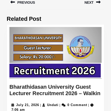
PREVIOUS
NEXT
navigation
Previous
Next
Related Post
post:
post:
Bharathidasan University Guest
Bha
Lecturer Recruitment 2026 – Walkin
Univ
July
Undati
Gue
July 21, 2026
Undati
0 Comment
|
|
|
21,
7:06 am