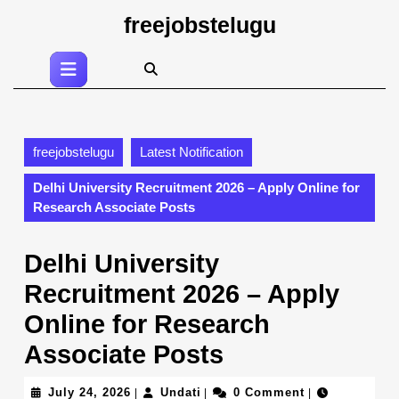
Skip
freejobstelugu
to
content
Open
Skip
Button
to
content
freejobstelugu
Latest Notification
Delhi University Recruitment 2026 – Apply Online for
Research Associate Posts
Delhi University
Recruitment 2026 – Apply
Online for Research
Associate Posts
July
Undati
July 24, 2026
Undati
0 Comment
|
|
|