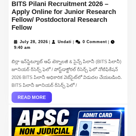
BITS Pilani Recruitment 2026 –
Apply Online for Junior Research
Fellow/ Postdoctoral Research
BITS
Fellow
Pilani
Recruitment
July
Undati
July 28, 2026
Undati
0 Comment
|
|
|
28,
9:40 am
2026
2026
–
బిర్లా ఇన్‌స్టిట్యూట్ ఆఫ్ టెక్నాలజీ & సైన్స్ పిలానీ (BITS పిలానీ)
Apply
జూనియర్ రీసెర్చ్ ఫెలో / పోస్ట్‌డాక్టోరల్ రీసెర్చ్ ఫెలో నోటిఫికేషన్
Online
2026 BITS పిలానీ అధికారిక వెబ్‌సైట్‌లో విడుదల చేయబడింది.
for
BITS పిలానీ జూనియర్ రీసెర్చ్ ఫెలో /
Junior
Research
READ
READ MORE
MORE
Fellow/
Postdoctoral
Research
Fellow