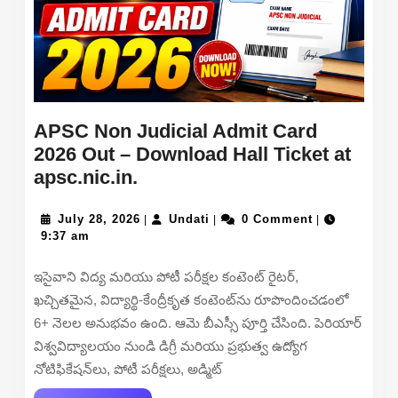
APSC Non Judicial Admit Card
2026 Out – Download Hall Ticket at
APSC
apsc.nic.in.
Non
Judicial
July
Undati
July 28, 2026
Undati
0 Comment
|
|
|
28,
9:37 am
Admit
2026
Card
ఇసైవాని విద్య మరియు పోటీ పరీక్షల కంటెంట్ రైటర్,
2026
ఖచ్చితమైన, విద్యార్థి-కేంద్రీకృత కంటెంట్‌ను రూపొందించడంలో
Out
6+ నెలల అనుభవం ఉంది. ఆమె బీఎస్సీ పూర్తి చేసింది. పెరియార్
–
విశ్వవిద్యాలయం నుండి డిగ్రీ మరియు ప్రభుత్వ ఉద్యోగ
Download
నోటిఫికేషన్‌లు, పోటీ పరీక్షలు, అడ్మిట్
Hall