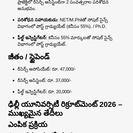
ప్రాజెక్ట్‌లో రీసెర్చ్ అసిస్టెంట్‌గా 2 సంవత్సరాల పరిశోధన
అనుభవం.
పరిశోధన సహాయకుడు:
NET/M.Philతో సోషల్ సైన్స్
విభాగంలో పోస్ట్ గ్రాడ్యుయేట్ (కనీసం 55%). / Ph.D.
ఫీల్డ్ ఇన్వెస్టిగేటర్:
కనీసం 55% మార్కులతో సోషల్ సైన్స్
విభాగంలో పోస్ట్ గ్రాడ్యుయేట్.
జీతం / స్టైపెండ్
రీసెర్చ్ అసోసియేట్: రూ. 47,000/-
రీసెర్చ్ అసిస్టెంట్: రూ. 37,000/-
ఫీల్డ్ ఇన్వెస్టిగేటర్: రూ. 20,000/-
ఢిల్లీ యూనివర్సిటీ రిక్రూట్‌మెంట్ 2026 –
ముఖ్యమైన తేదీలు
ఎంపిక ప్రక్రియ