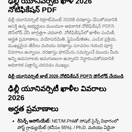
ఢిల్లీ యూనివర్సిటీ ఖాళీ 2026
నోటిఫికేషన్ PDF
ఢిల్లీ యూనివర్సిటీ రిక్రూట్‌మెంట్ 2026కి దరఖాస్తు చేసుకోవడానికి
ఆసక్తి ఉన్న అభ్యర్థులు ముందుగా అధికారిక నోటిఫికేషన్ PDFని
డౌన్‌లోడ్ చేసి జాగ్రత్తగా చదవాలి. నోటిఫికేషన్‌లో ఖాళీల పంపిణీ,
అర్హత ప్రమాణాలు, వయోపరిమితి, స్టైపెండ్/జీతం, ఎంపిక ప్రక్రియ,
ముఖ్యమైన తేదీలు మరియు దరఖాస్తు సూచనల గురించి పూర్తి
వివరాలు ఉన్నాయి. దరఖాస్తు ఫారమ్‌ను సమర్పించే ముందు మీరు
అన్ని అవసరాలకు అనుగుణంగా ఉన్నారని నిర్ధారించుకోవడానికి
అధికారిక పత్రాన్ని చదవడం ముఖ్యం.
ఢిల్లీ యూనివర్సిటీ జాబ్ 2026 నోటిఫికేషన్ PDFని డౌన్‌లోడ్ చేయండి
ఢిల్లీ యూనివర్సిటీ ఖాళీల వివరాలు
2026
అర్హత ప్రమాణాలు
రీసెర్చ్ అసోసియేట్:
NET/M.Philతో సోషల్ సైన్స్ విభాగంలో
పోస్ట్ గ్రాడ్యుయేట్ (కనీసం 55%). / Ph.D. మరియు ఏదైనా