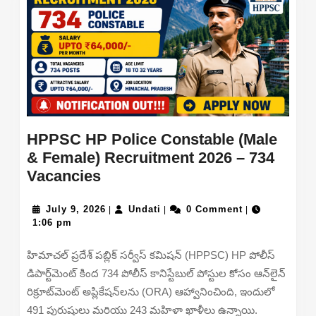
HPPSC HP Police Constable (Male
& Female) Recruitment 2026 – 734
HPPSC
Vacancies
HP
Police
July
Undati
July 9, 2026
Undati
0 Comment
|
|
|
9,
1:06 pm
Constable
2026
(Male
హిమాచల్ ప్రదేశ్ పబ్లిక్ సర్వీస్ కమిషన్ (HPPSC) HP పోలీస్
&
డిపార్ట్‌మెంట్ కింద 734 పోలీస్ కానిస్టేబుల్ పోస్టుల కోసం ఆన్‌లైన్
Female)
రిక్రూట్‌మెంట్ అప్లికేషన్‌లను (ORA) ఆహ్వానించింది, ఇందులో
Recruitment
491 పురుషులు మరియు 243 మహిళా ఖాళీలు ఉన్నాయి.