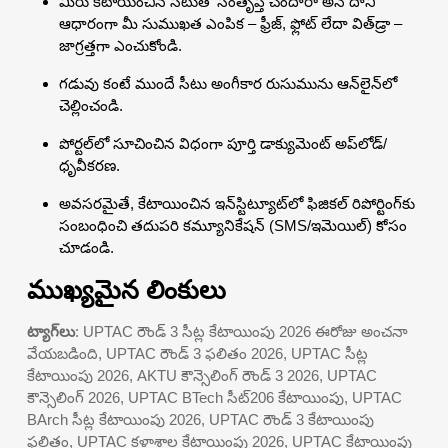
మీరు కేటాయించిన సీటుతో సంతృప్తి చెందారా అనే దాని
ఆధారంగా మీ సుముఖత ఎంపిక – ఫ్రీజ్, ఫ్లోట్ లేదా విత్‌డ్రా –
జాగ్రత్తగా ఎంచుకోండి.
గడువు కంటే ముందే సీటు అంగీకార రుసుమును ఆన్‌లైన్‌లో
చెల్లించండి.
పోర్టల్‌లో సూచించిన విధంగా పూర్తి డాక్యుమెంట్ అప్‌లోడ్/
ధృవీకరణ.
అవసరమైతే, కేటాయించిన ఇన్‌స్టిట్యూట్‌లో ఫిజికల్ రిపోర్టింగ్‌కు
సంబంధించి తదుపరి కమ్యూనికేషన్ (SMS/ఇమెయిల్) కోసం
చూడండి.
ముఖ్యమైన లింకులు
ట్యాగ్‌లు
: UPTAC రౌండ్ 3 సీట్ల కేటాయింపు 2026 ఈరోజు అంచనా
వేయబడింది, UPTAC రౌండ్ 3 ఫలితం 2026, UPTAC సీట్ల
కేటాయింపు 2026, AKTU కౌన్సెలింగ్ రౌండ్ 3 2026, UPTAC
కౌన్సెలింగ్ 2026, UPTAC BTech సీట్206 కేటాయింపు, UPTAC
BArch సీట్ల కేటాయింపు 2026, UPTAC రౌండ్ 3 కేటాయింపు
ఫలితం, UPTAC కళాశాల కేటాయింపు 2026, UPTAC కేటాయింపు