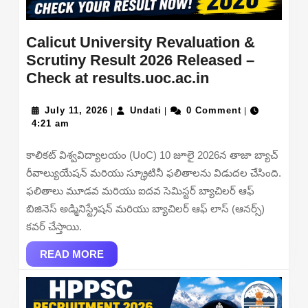
Calicut University Revaluation &
Scrutiny Result 2026 Released –
Calicut
Check at results.uoc.ac.in
University
July
Undati
Revaluation
July 11, 2026
Undati
0 Comment
|
|
|
11,
4:21 am
&
2026
Scrutiny
కాలికట్ విశ్వవిద్యాలయం (UoC) 10 జూలై 2026న తాజా బ్యాచ్
Result
రీవాల్యుయేషన్ మరియు స్క్రూటినీ ఫలితాలను విడుదల చేసింది.
2026
ఫలితాలు మూడవ మరియు ఐదవ సెమిస్టర్ బ్యాచిలర్ ఆఫ్
Released
బిజినెస్ అడ్మినిస్ట్రేషన్ మరియు బ్యాచిలర్ ఆఫ్ లాస్ (ఆనర్స్)
–
కవర్ చేస్తాయి.
Check
READ
at
READ MORE
MORE
results.uoc.ac