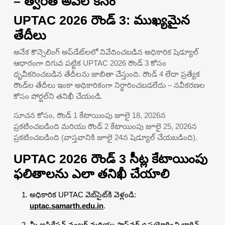
– త్వరిత అవలోకనం
UPTAC 2026 రౌండ్ 3: ముఖ్యమైన
తేదీలు
అనేక కౌన్సెలింగ్ అప్‌డేట్‌లలో నివేదించబడిన అధికారిక షెడ్యూల్
ఆధారంగా దిగువ పట్టిక UPTAC 2026 రౌండ్ 3 కోసం
ధృవీకరించబడిన తేదీలను జాబితా చేస్తుంది. రౌండ్ 4 లేదా ప్రత్యేక
రౌండ్‌ల తేదీలు ఇంకా అధికారికంగా నిర్ధారించబడలేదు – నవీకరణల
కోసం పోర్టల్‌ని తనిఖీ చేయండి.
సూచన కోసం, రౌండ్ 1 కేటాయింపు జూలై 18, 2026న
ప్రకటించబడింది మరియు రౌండ్ 2 కేటాయింపు జూలై 25, 2026న
ప్రకటించబడింది (వాస్తవానికి జూలై 24న షెడ్యూల్ చేయబడింది).
UPTAC 2026 రౌండ్ 3 సీట్ల కేటాయింపు
ఫలితాలను ఎలా తనిఖీ చేయాలి
అధికారిక UPTAC వెబ్‌సైట్‌కి వెళ్లండి:
uptac.samarth.edu.in
.
మీ అప్లికేషన్ నంబర్ మరియు పాస్‌వర్డ్ ఉపయోగించి లాగిన్