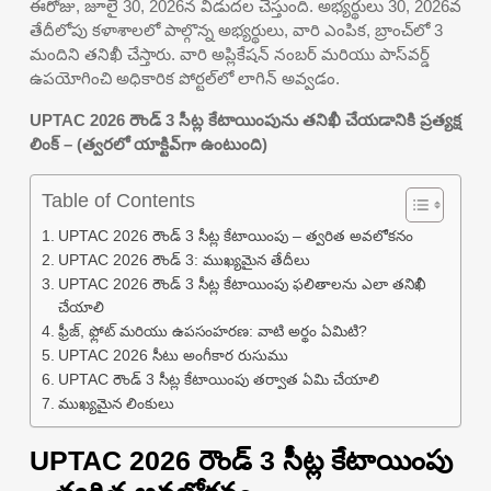
ఈరోజు, జూలై 30, 2026న విడుదల చేస్తుంది. అభ్యర్థులు 30, 2026వ
తేదీలోపు కళాశాలలో పాల్గొన్న అభ్యర్థులు, వారి ఎంపిక, బ్రాంచ్‌లో 3
మందిని తనిఖీ చేస్తారు. వారి అప్లికేషన్ నంబర్ మరియు పాస్‌వర్డ్
ఉపయోగించి అధికారిక పోర్టల్‌లో లాగిన్ అవ్వడం.
UPTAC 2026 రౌండ్ 3 సీట్ల కేటాయింపును తనిఖీ చేయడానికి ప్రత్యక్ష
లింక్ – (త్వరలో యాక్టివ్‌గా ఉంటుంది)
Table of Contents
UPTAC 2026 రౌండ్ 3 సీట్ల కేటాయింపు – త్వరిత అవలోకనం
UPTAC 2026 రౌండ్ 3: ముఖ్యమైన తేదీలు
UPTAC 2026 రౌండ్ 3 సీట్ల కేటాయింపు ఫలితాలను ఎలా తనిఖీ
చేయాలి
ఫ్రీజ్, ఫ్లోట్ మరియు ఉపసంహరణ: వాటి అర్థం ఏమిటి?
UPTAC 2026 సీటు అంగీకార రుసుము
UPTAC రౌండ్ 3 సీట్ల కేటాయింపు తర్వాత ఏమి చేయాలి
ముఖ్యమైన లింకులు
UPTAC 2026 రౌండ్ 3 సీట్ల కేటాయింపు