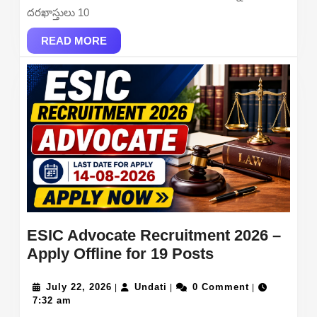
2026
దరఖాస్తులు 10
–
734
READ
READ MORE
MORE
Vacancies
ESIC Advocate Recruitment 2026 –
ESIC
Apply Offline for 19 Posts
Advocate
July
Undati
Recruitment
July 22, 2026
Undati
0 Comment
|
|
|
22,
7:32 am
2026
2026