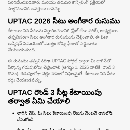
పరిగణించబడతారు మరియు తదుపరి కౌన్సెలింగ్ ప్రక్రియలో
పాల్గొనడానికి అనర్హులు కావచ్చు.
UPTAC 2026 సీటు అంగీకార రుసుము
కేటాయించిన సీటును నిర్ధారించడానికి (ఫ్రీజ్ లేదా ఫ్లోట్), అభ్యర్థులు
తప్పనిసరిగా సీటు అంగీకార రుసుమును చెల్లించాలి. ఈ ఫీజు
అడ్మిషన్ సమయంలో మొత్తం కోర్సు ఫీజుతో సర్దుబాటు
చేయబడుతుంది.
ఈ రుసుము తప్పనిసరిగా UPTAC పోర్టల్ ద్వారా మీ లాగిన్‌లో
పేర్కొన్న గడువులోపు చెల్లించాలి (ఆగస్టు 1, 2026 నాటికి, రౌండ్ 3
కోసం). గడువులోగా చెల్లించడంలో విఫలమైతే, కేటాయించిన సీటు
రద్దు చేయబడవచ్చు.
UPTAC రౌండ్ 3 సీట్ల కేటాయింపు
తర్వాత ఏమి చేయాలి
లాగిన్ చేసి, మీ సీటు కేటాయింపు లేఖను వెంటనే డౌన్‌లోడ్
చేసుకోండి.