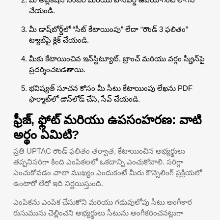
చేయండి.
మీ డాష్‌బోర్డ్‌లో “సీట్ కేటాయింపు” లేదా “రౌండ్ 3 ఫలితం”
ట్యాబ్‌పై క్లిక్ చేయండి.
మీకు కేటాయించిన ఇన్‌స్టిట్యూట్, బ్రాంచ్ మరియు వర్గం స్క్రీన్‌పై
ప్రదర్శించబడతాయి.
భవిష్యత్ సూచన కోసం మీ సీటు కేటాయింపు లేఖను PDF
ఫార్మాట్‌లో డౌన్‌లోడ్ చేసి, సేవ్ చేయండి.
ఫ్రీజ్, ఫ్లోట్ మరియు ఉపసంహరణ: వాటి
అర్థం ఏమిటి?
ప్రతి UPTAC రౌండ్ ఫలితం తర్వాత, కేటాయించిన అభ్యర్థులు
తప్పనిసరిగా కింది ఎంపికలలో ఒకదాన్ని ఎంచుకోవాలి. సరిగ్గా
ఎంచుకోవడం చాలా ముఖ్యం ఎందుకంటే మీరు కౌన్సెలింగ్ ప్రక్రియలో
ఉంటారో లేదో ఇది నిర్ణయిస్తుంది.
ఎంపికను ఎంపిక చేసుకోని మరియు గడువులోపు సీటు అంగీకార
రుసుమును చెల్లించని అభ్యర్థులు సీటును అంగీకరించనట్లుగా