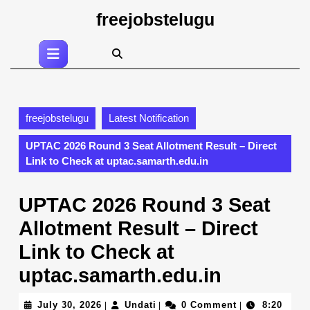
Skip
freejobstelugu
to
content
Open
Skip
Button
to
content
freejobstelugu
Latest Notification
UPTAC 2026 Round 3 Seat Allotment Result – Direct
Link to Check at uptac.samarth.edu.in
UPTAC 2026 Round 3 Seat
Allotment Result – Direct
Link to Check at
uptac.samarth.edu.in
July
Undati
July 30, 2026
Undati
0 Comment
8:20
|
|
|