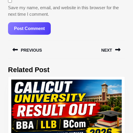
Save my name, email, and website in this browser for the
next time I comment.
Post
PREVIOUS
NEXT
navigation
Previous
Next
Related Post
post:
post: