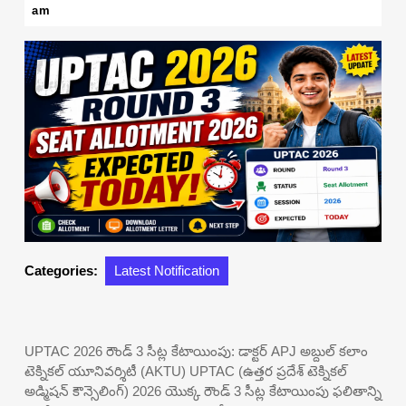
30,
am
2026
Categories:
Latest Notification
UPTAC 2026 రౌండ్ 3 సీట్ల కేటాయింపు: డాక్టర్ APJ అబ్దుల్ కలాం
టెక్నికల్ యూనివర్శిటీ (AKTU) UPTAC (ఉత్తర ప్రదేశ్ టెక్నికల్
అడ్మిషన్ కౌన్సెలింగ్) 2026 యొక్క రౌండ్ 3 సీట్ల కేటాయింపు ఫలితాన్ని