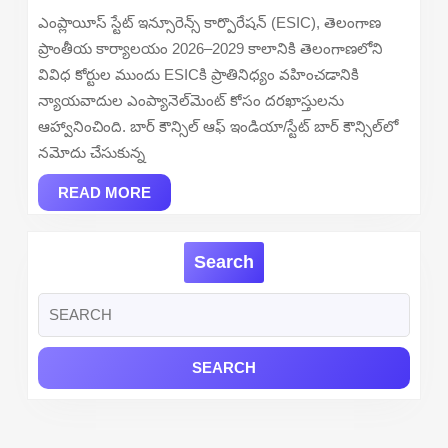
–
ఎంప్లాయీస్ స్టేట్ ఇన్సూరెన్స్ కార్పొరేషన్ (ESIC), తెలంగాణ
Apply
ప్రాంతీయ కార్యాలయం 2026–2029 కాలానికి తెలంగాణలోని
Offline
వివిధ కోర్టుల ముందు ESICకి ప్రాతినిధ్యం వహించడానికి
for
న్యాయవాదుల ఎంప్యానెల్‌మెంట్ కోసం దరఖాస్తులను
19
ఆహ్వానించింది. బార్ కౌన్సిల్ ఆఫ్ ఇండియా/స్టేట్ బార్ కౌన్సిల్‌లో
Posts
నమోదు చేసుకున్న
READ
READ MORE
MORE
Search
Search
for: