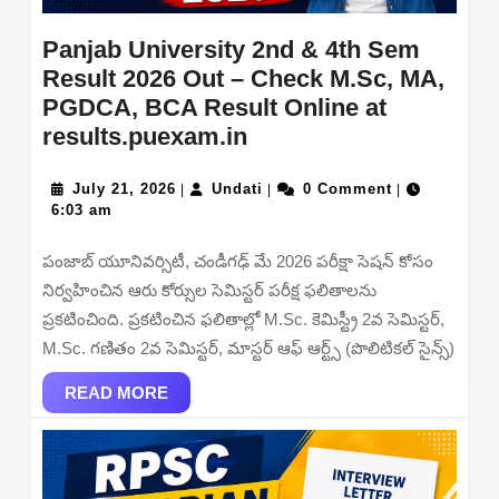
Panjab University 2nd & 4th Sem
Result 2026 Out – Check M.Sc, MA,
PGDCA, BCA Result Online at
Panjab
results.puexam.in
University
July
2nd
Undati
July 21, 2026
Undati
0 Comment
|
|
|
21,
6:03 am
&
2026
4th
పంజాబ్ యూనివర్సిటీ, చండీగఢ్ మే 2026 పరీక్షా సెషన్ కోసం
Sem
నిర్వహించిన ఆరు కోర్సుల సెమిస్టర్ పరీక్ష ఫలితాలను
Result
ప్రకటించింది. ప్రకటించిన ఫలితాల్లో M.Sc. కెమిస్ట్రీ 2వ సెమిస్టర్,
2026
M.Sc. గణితం 2వ సెమిస్టర్, మాస్టర్ ఆఫ్ ఆర్ట్స్ (పొలిటికల్ సైన్స్)
Out
READ
–
READ MORE
MORE
Check
M.Sc,
MA,