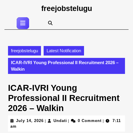
Skip
freejobstelugu
to
content
Open
Skip
Button
to
content
freejobstelugu
Latest Notification
ICAR-IVRI Young Professional II Recruitment 2026 –
Walkin
ICAR-IVRI Young
Professional II Recruitment
2026 – Walkin
July
Undati
July 14, 2026
Undati
0 Comment
7:11
|
|
|
14,
am
2026