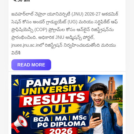
4:50 am
COP
2026
Registr
జవహర్‌లాల్ నెహ్రూ యూనివర్సిటీ (JNU) 2026-27 అకడమిక్
2026
సెషన్ కోసం అండర్ గ్రాడ్యుయేట్ (UG) మరియు సర్టిఫికేట్ ఆఫ్
–
ప్రొఫిషియెన్సీ (COP) ప్రోగ్రామ్‌ల కోసం ఆన్‌లైన్ రిజిస్ట్రేషన్‌ను
Apply
ప్రారంభించింది. అధికారిక JNU అడ్మిషన్స్ పోర్టల్,
Online
jnuee.jnu.ac.inలో రిజిస్ట్రేషన్ నిర్వహించబడుతోంది మరియు
at
విదేశీ
jnuee.jn
READ
READ MORE
MORE