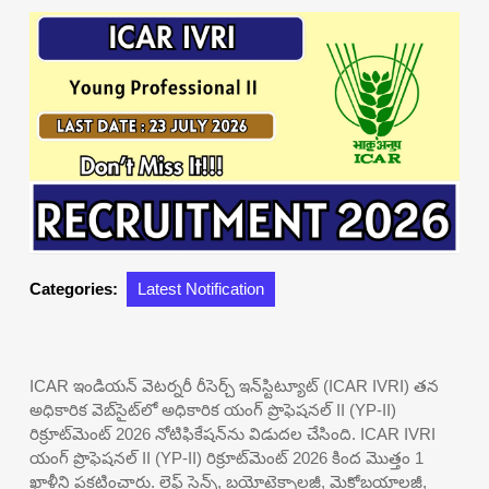
Categories:
Latest Notification
ICAR ఇండియన్ వెటర్నరీ రీసెర్చ్ ఇన్‌స్టిట్యూట్ (ICAR IVRI) తన
అధికారిక వెబ్‌సైట్‌లో అధికారిక యంగ్ ప్రొఫెషనల్ II (YP-II)
రిక్రూట్‌మెంట్ 2026 నోటిఫికేషన్‌ను విడుదల చేసింది. ICAR IVRI
యంగ్ ప్రొఫెషనల్ II (YP-II) రిక్రూట్‌మెంట్ 2026 కింద మొత్తం 1
ఖాళీని ప్రకటించారు. లైఫ్ సైన్స్, బయోటెక్నాలజీ, మైక్రోబయాలజీ,