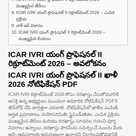
ముఖ్యమైన తేదీలు
ICAR IVRI యంగ్ ప్రొఫెషనల్ II రిక్రూట్‌మెంట్ 2026 – ఎంపిక
ప్రక్రియ
వాక్-ఇన్ విధానం
ICAR IVRI యంగ్ ప్రొఫెషనల్ II రిక్రూట్‌మెంట్ 2026 –
ముఖ్యమైన లింకులు
ICAR IVRI యంగ్ ప్రొఫెషనల్ II
రిక్రూట్‌మెంట్ 2026 – అవలోకనం
ICAR IVRI యంగ్ ప్రొఫెషనల్ II ఖాళీ
2026 నోటిఫికేషన్ PDF
ICAR-IVRI రిక్రూట్‌మెంట్ 2026 కోసం దరఖాస్తు చేసుకోవడానికి
ఆసక్తి ఉన్న అభ్యర్థులు ముందుగా అధికారిక నోటిఫికేషన్ PDFని
డౌన్‌లోడ్ చేసి జాగ్రత్తగా చదవాలి. నోటిఫికేషన్‌లో ఖాళీల పంపిణీ,
అర్హత ప్రమాణాలు, వయోపరిమితి, స్టైపెండ్/జీతం, ఎంపిక ప్రక్రియ,
ముఖ్యమైన తేదీలు మరియు దరఖాస్తు సూచనల గురించి పూర్తి
వివరాలు ఉన్నాయి. దరఖాస్తు ఫారమ్‌ను సమర్పించే ముందు మీరు
అన్ని అవసరాలకు అనుగుణంగా ఉన్నారని నిర్ధారించుకోవడానికి