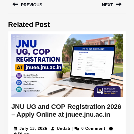
PREVIOUS
NEXT
navigation
Previous
Next
Related Post
post:
post:
JNU UG and COP Registration 2026
JNU
– Apply Online at jnuee.jnu.ac.in
UG
July
Undati
and
July 13, 2026
Undati
0 Comment
|
|
|
13,