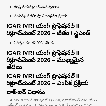
గరిష్ట వయస్సు: 45 సంవత్సరాలు
వయస్సు సడలింపు: నిబంధనల ప్రకారం
ICAR IVRI యంగ్ ప్రొఫెషనల్ II
రిక్రూట్‌మెంట్ 2026 – జీతం / స్టైపెండ్
ఏకీకృత రూ. 42,000/- నెలకు
ICAR IVRI యంగ్ ప్రొఫెషనల్ II
రిక్రూట్‌మెంట్ 2026 – ముఖ్యమైన
తేదీలు
ICAR IVRI యంగ్ ప్రొఫెషనల్ II
రిక్రూట్‌మెంట్ 2026 – ఎంపిక ప్రక్రియ
వాక్-ఇన్ విధానం
ICAR-IVRI యంగ్ ప్రొఫెషనల్ II (YP-II) రిక్రూట్‌మెంట్ 2026 కోసం
వాక్-ఇన్ ఇంటర్వ్యూకు హాజరు కావాలనుకునే అభ్యర్థులు దిగువ