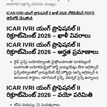
అధికారిక పత్రాన్ని చదవడం ముఖ్యం.
ICAR-IVRI యంగ్ ప్రొఫెషనల్ II జాబ్ 2026 నోటిఫికేషన్ PDFని
డౌన్‌లోడ్ చేసుకోండి
ICAR IVRI యంగ్ ప్రొఫెషనల్ II
రిక్రూట్‌మెంట్ 2026 – ఖాళీ వివరాలు
ICAR IVRI యంగ్ ప్రొఫెషనల్ II
రిక్రూట్‌మెంట్ 2026 – అర్హత ప్రమాణాలు
లైఫ్ సైన్స్/ బయోటెక్నాలజీ/ మైక్రోబయాలజీ/ మాలిక్యులర్
బయాలజీ/ బయోకెమిస్ట్రీలో పోస్ట్ గ్రాడ్యుయేట్లు లేదా అగ్రికల్చర్
సైన్స్/టెక్నాలజీలో గ్రాడ్యుయేట్ డిగ్రీ హోల్డర్లు (అన్ని అగ్రికల్చర్ &
అనుబంధ శాస్త్రాలు, యానిమల్ సైన్స్, వెటర్నరీ సైన్స్ ఉన్నాయి)
ICAR IVRI యంగ్ ప్రొఫెషనల్ II
రిక్రూట్‌మెంట్ 2026 – వయో పరిమితి
కనీస వయస్సు: 21 సంవత్సరాలు