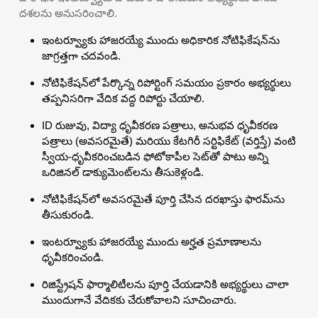
దశలను అనుసరించాలి.
ఇంటర్వ్యూకు హాజరయ్యే ముందు అధికారిక నోటిఫికేషన్‌ను
జాగ్రత్తగా చదవండి.
నోటిఫికేషన్‌లో పేర్కొన్న రిపోర్టింగ్ సమయం ప్రకారం అభ్యర్థులు
తప్పనిసరిగా వేదిక వద్ద రిపోర్టు చేయాలి.
ID రుజువు, విద్యా ధృవీకరణ పత్రాలు, అనుభవ ధృవీకరణ
పత్రాలు (అవసరమైతే) మరియు కేటగిరీ సర్టిఫికేట్ (వర్తిస్తే) వంటి
స్వీయ-ధృవీకరించబడిన ఫోటోకాపీల సెట్‌తో పాటు అన్ని
ఒరిజినల్ డాక్యుమెంట్‌లను తీసుకెళ్లండి.
నోటిఫికేషన్‌లో అవసరమైతే పూర్తి చేసిన దరఖాస్తు ఫారమ్‌ను
తీసుకురండి.
ఇంటర్వ్యూకు హాజరయ్యే ముందు అర్హత ప్రమాణాలను
ధృవీకరించండి.
రిజిస్ట్రేషన్ ఫార్మాలిటీలను పూర్తి చేయడానికి అభ్యర్థులు చాలా
ముందుగానే వేదికకు చేరుకోవాలని సూచించారు.