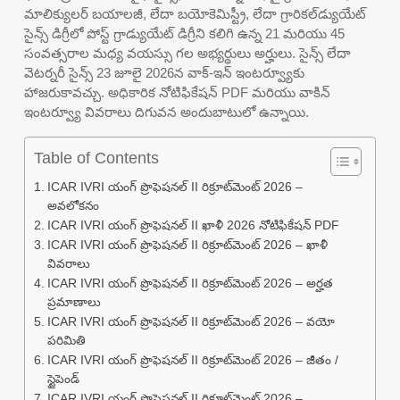
మాలిక్యులర్ బయాలజీ, లేదా బయోకెమిస్ట్రీ, లేదా గ్రారికల్‌డ్యుయేట్
సైన్స్ డిగ్రీలో పోస్ట్ గ్రాడ్యుయేట్ డిగ్రీని కలిగి ఉన్న 21 మరియు 45
సంవత్సరాల మధ్య వయస్సు గల అభ్యర్థులు అర్హులు. సైన్స్ లేదా
వెటర్నరీ సైన్స్ 23 జూలై 2026న వాక్-ఇన్ ఇంటర్వ్యూకు
హాజరుకావచ్చు. అధికారిక నోటిఫికేషన్ PDF మరియు వాకిన్
ఇంటర్వ్యూ వివరాలు దిగువన అందుబాటులో ఉన్నాయి.
Table of Contents
ICAR IVRI యంగ్ ప్రొఫెషనల్ II రిక్రూట్‌మెంట్ 2026 –
అవలోకనం
ICAR IVRI యంగ్ ప్రొఫెషనల్ II ఖాళీ 2026 నోటిఫికేషన్ PDF
ICAR IVRI యంగ్ ప్రొఫెషనల్ II రిక్రూట్‌మెంట్ 2026 – ఖాళీ
వివరాలు
ICAR IVRI యంగ్ ప్రొఫెషనల్ II రిక్రూట్‌మెంట్ 2026 – అర్హత
ప్రమాణాలు
ICAR IVRI యంగ్ ప్రొఫెషనల్ II రిక్రూట్‌మెంట్ 2026 – వయో
పరిమితి
ICAR IVRI యంగ్ ప్రొఫెషనల్ II రిక్రూట్‌మెంట్ 2026 – జీతం /
స్టైపెండ్
ICAR IVRI యంగ్ ప్రొఫెషనల్ II రిక్రూట్‌మెంట్ 2026 –