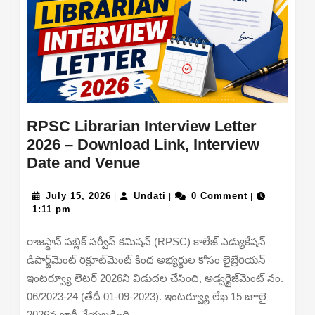
PGDCA,
BCA
Result
Online
at
results.puexam.in
RPSC Librarian Interview Letter
2026 – Download Link, Interview
RPSC
Date and Venue
Librarian
July
Interview
Undati
July 15, 2026
Undati
0 Comment
|
|
|
15,
1:11 pm
Letter
2026
2026
రాజస్థాన్ పబ్లిక్ సర్వీస్ కమిషన్ (RPSC) కాలేజ్ ఎడ్యుకేషన్
–
డిపార్ట్‌మెంట్ రిక్రూట్‌మెంట్ కింద అభ్యర్థుల కోసం లైబ్రేరియన్
Download
ఇంటర్వ్యూ లెటర్ 2026ని విడుదల చేసింది, అడ్వర్టైజ్‌మెంట్ నం.
Link,
06/2023-24 (తేదీ 01-09-2023). ఇంటర్వ్యూ లేఖ 15 జూలై
Interview
2026న జారీ చేయబడింది