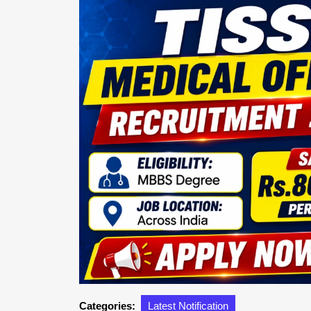
Categories:
Latest Notification