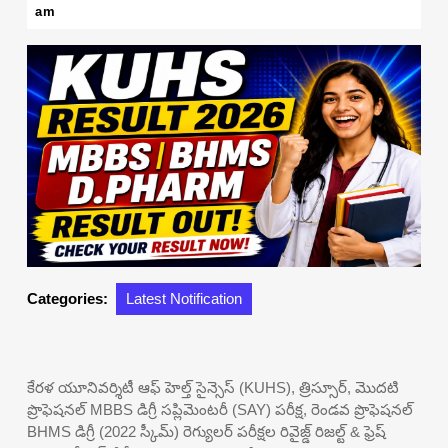
27,
am
2026
Categories:
Latest Notification
కేరళ యూనివర్శిటీ ఆఫ్ హెల్త్ సైన్సెస్ (KUHS), త్రిస్సూర్, మొదటి
ప్రొఫెషనల్ MBBS డిగ్రీ సప్లిమెంటరీ (SAY) పరీక్ష, రెండవ ప్రొఫెషనల్
BHMS డిగ్రీ (2022 స్కీమ్) రెగ్యులర్ పరీక్షల రివైజ్డ్ రిజల్ట్ & ఫ్రెష్