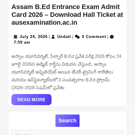
Assam B.Ed Entrance Exam Admit
Card 2026 – Download Hall Ticket at
Assam
ausexamination.ac.in
B.Ed
July
Undati
Entrance
July 24, 2026
Undati
0 Comment
|
|
|
24,
7:59 am
Exam
2026
Admit
అస్సాం యూనివర్శిటీ, సిల్చార్ B.Ed ప్రవేశ పరీక్ష 2026 కోసం 24
Card
జూలై 2026న అడ్మిట్ కార్డ్‌ను విడుదల చేస్తుంది. అస్సాం
2026
యూనివర్శిటీ అఫ్ఫిలియేట్ అయిన టీచర్ ట్రైనింగ్ కాలేజీలు
–
మరియు ఇన్‌స్టిట్యూట్‌లలో 2-సంవత్సరాల B.Ed ప్రోగ్రామ్
Download
(2026–2028 సెషన్)లో ప్రవేశం
Hall
READ
Ticket
READ MORE
MORE
at
ausexamination.ac
Search
Search