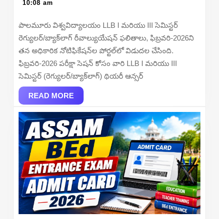
13,
10:08 am
I
2026
&
పాలమూరు విశ్వవిద్యాలయం LLB I మరియు III సెమిస్టర్
III
రెగ్యులర్/బ్యాక్‌లాగ్ రీవాల్యుయేషన్ ఫలితాలు, ఫిబ్రవరి-2026ని
Sem
తన అధికారిక నోటిఫికేషన్‌ల పోర్టల్‌లో విడుదల చేసింది.
Result
ఫిబ్రవరి-2026 పరీక్షా సెషన్ కోసం వారి LLB I మరియు III
2026
సెమిస్టర్ (రెగ్యులర్/బ్యాక్‌లాగ్) థియరీ ఆన్సర్
Out
READ
–
READ MORE
MORE
Check
Online
with
Hall
Ticket
Number