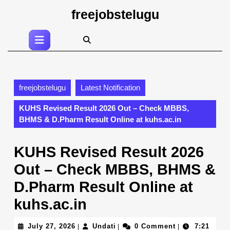
Skip
freejobstelugu
to
content
Open
Skip
Button
to
content
freejobstelugu
Latest Notification
KUHS Revised Result 2026 Out – Check MBBS,
BHMS & D.Pharm Result Online at kuhs.ac.in
KUHS Revised Result 2026
Out – Check MBBS, BHMS &
D.Pharm Result Online at
kuhs.ac.in
July
Undati
July 27, 2026
Undati
0 Comment
7:21
|
|
|