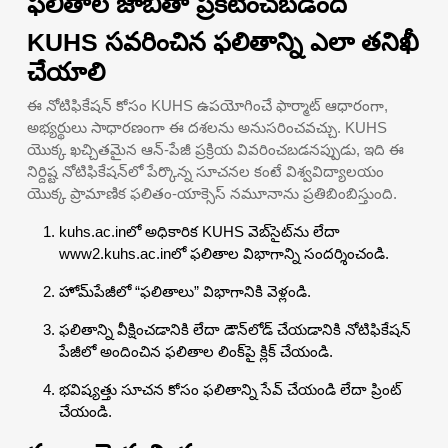
ఫలితాల జాబితా ప్రకటించబడింది
KUHS సవరించిన ఫలితాన్ని ఎలా తనిఖీ
చేయాలి
ఈ నోటిఫికేషన్ కోసం KUHS ఉపయోగించే ఫార్మాట్ ఆధారంగా,
అభ్యర్థులు సాధారణంగా ఈ దశలను అనుసరించవచ్చు. KUHS
యొక్క ఖచ్చితమైన ఆన్-పేజీ ప్రక్రియ వివరించబడనప్పుడు, ఇది ఈ
నిర్దిష్ట నోటిఫికేషన్‌లో పేర్కొన్న సూచనల కంటే విశ్వవిద్యాలయం
యొక్క ప్రామాణిక ఫలితం-యాక్సెస్ నమూనాను ప్రతిబింబిస్తుంది.
kuhs.ac.inలో అధికారిక KUHS వెబ్‌సైట్‌ను లేదా
www2.kuhs.ac.inలో ఫలితాల విభాగాన్ని సందర్శించండి.
హోమ్‌పేజీలో “ఫలితాలు” విభాగానికి వెళ్లండి.
ఫలితాన్ని వీక్షించడానికి లేదా డౌన్‌లోడ్ చేయడానికి నోటిఫికేషన్
పేజీలో అందించిన ఫలితాల లింక్‌పై క్లిక్ చేయండి.
భవిష్యత్తు సూచన కోసం ఫలితాన్ని సేవ్ చేయండి లేదా ప్రింట్
చేయండి.