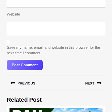
Website
Save my name, email, and website in this browser for the
next time I comment.
Post
PREVIOUS
NEXT
navigation
Previous
Next
Related Post
post:
post: