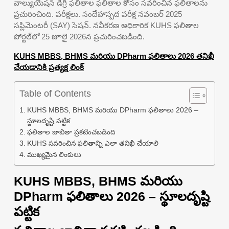
వాల్యుయేషన్ డిగ్రీ ఫలితాల ఫలితాల కోసం సవరించిన ఫలితాలను
ప్రచురించింది. పరీక్షలు. సందేహాస్పద పరీక్ష నవంబర్ 2025
సప్లిమెంటరీ (SAY) సెషన్. నవీకరణ అధికారిక KUHS ఫలితాల
పోర్టల్‌లో 25 జూలై 2026న ప్రచురించబడింది.
KUHS MBBS, BHMS మరియు DPharm ఫలితాలు 2026 తనిఖీ
చేయడానికి ప్రత్యక్ష లింక్
Table of Contents
KUHS MBBS, BHMS మరియు DPharm ఫలితాలు 2026 –
స్థూలదృష్టి పట్టిక
ఫలితాల జాబితా ప్రకటించబడింది
KUHS సవరించిన ఫలితాన్ని ఎలా తనిఖీ చేయాలి
ముఖ్యమైన లింకులు
KUHS MBBS, BHMS మరియు
DPharm ఫలితాలు 2026 – స్థూలదృష్టి
పట్టిక