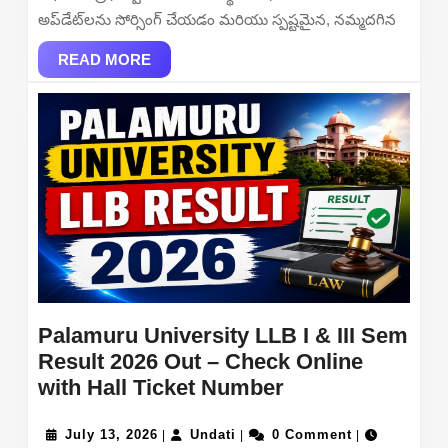
అప్‌డేట్‌లను సోర్సింగ్ చేయడం మరియు స్పష్టమైన, నమ్మదగిన
READ
READ MORE
MORE
Palamuru University LLB I & III Sem
Result 2026 Out – Check Online
Palamuru
with Hall Ticket Number
University
July
Undati
LLB
July 13, 2026
Undati
0 Comment
|
|
|