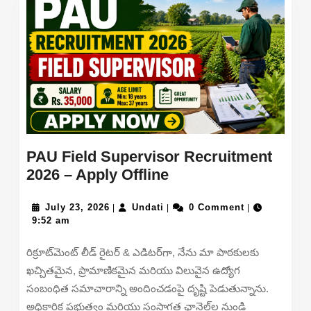
PAU Field Supervisor Recruitment
PAU
2026 – Apply Offline
Field
July
Undati
Supervisor
July 23, 2026
Undati
0 Comment
|
|
|
23,
9:52 am
Recruitment
2026
2026
రిక్రూట్‌మెంట్ లీడ్ రైటర్ & ఎడిటర్‌గా, నేను మా పాఠకులకు
–
ఖచ్చితమైన, ప్రామాణికమైన మరియు విలువైన ఉద్యోగ
Apply
సంబంధిత సమాచారాన్ని అందించడంపై దృష్టి పెడుతున్నాను.
Offline
అధికారిక ప్రభుత్వం మరియు సంస్థాగత ఛానెల్‌ల నుండి