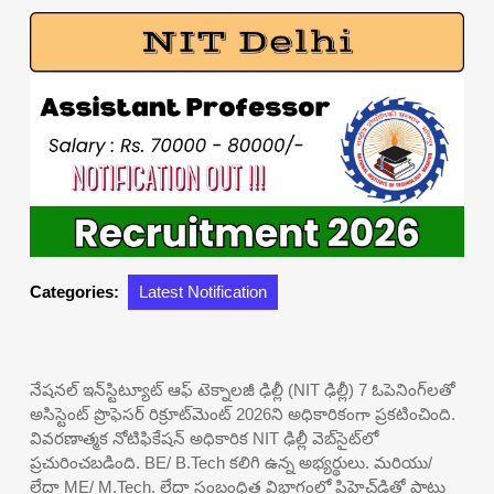
Categories:
Latest Notification
నేషనల్ ఇన్‌స్టిట్యూట్ ఆఫ్ టెక్నాలజీ ఢిల్లీ (NIT ఢిల్లీ) 7 ఓపెనింగ్‌లతో
అసిస్టెంట్ ప్రొఫెసర్ రిక్రూట్‌మెంట్ 2026ని అధికారికంగా ప్రకటించింది.
వివరణాత్మక నోటిఫికేషన్ అధికారిక NIT ఢిల్లీ వెబ్‌సైట్‌లో
ప్రచురించబడింది. BE/ B.Tech కలిగి ఉన్న అభ్యర్థులు. మరియు/
లేదా ME/ M.Tech. లేదా సంబంధిత విభాగంలో పిహెచ్‌డితో పాటు