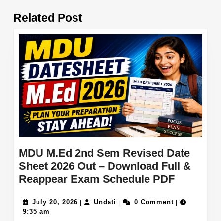
Previous
Next
Related Post
post:
post:
MDU M.Ed 2nd Sem Revised Date
Sheet 2026 Out – Download Full &
MDU
Reappear Exam Schedule PDF
M.Ed
July
Undati
2nd
July 20, 2026
Undati
0 Comment
|
|
|
20,
9:35 am
Sem
2026