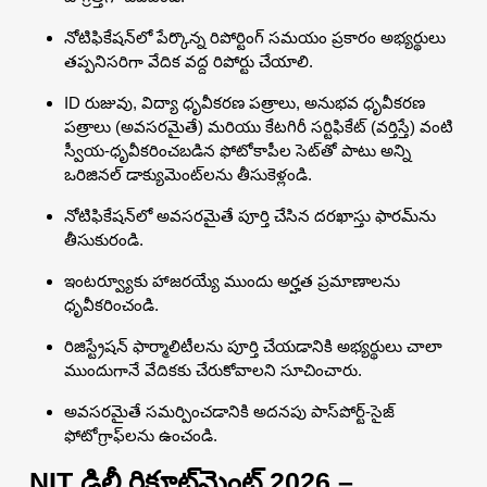
నోటిఫికేషన్‌లో పేర్కొన్న రిపోర్టింగ్ సమయం ప్రకారం అభ్యర్థులు
తప్పనిసరిగా వేదిక వద్ద రిపోర్టు చేయాలి.
ID రుజువు, విద్యా ధృవీకరణ పత్రాలు, అనుభవ ధృవీకరణ
పత్రాలు (అవసరమైతే) మరియు కేటగిరీ సర్టిఫికేట్ (వర్తిస్తే) వంటి
స్వీయ-ధృవీకరించబడిన ఫోటోకాపీల సెట్‌తో పాటు అన్ని
ఒరిజినల్ డాక్యుమెంట్‌లను తీసుకెళ్లండి.
నోటిఫికేషన్‌లో అవసరమైతే పూర్తి చేసిన దరఖాస్తు ఫారమ్‌ను
తీసుకురండి.
ఇంటర్వ్యూకు హాజరయ్యే ముందు అర్హత ప్రమాణాలను
ధృవీకరించండి.
రిజిస్ట్రేషన్ ఫార్మాలిటీలను పూర్తి చేయడానికి అభ్యర్థులు చాలా
ముందుగానే వేదికకు చేరుకోవాలని సూచించారు.
అవసరమైతే సమర్పించడానికి అదనపు పాస్‌పోర్ట్-సైజ్
ఫోటోగ్రాఫ్‌లను ఉంచండి.
NIT ఢిల్లీ రిక్రూట్‌మెంట్ 2026 –