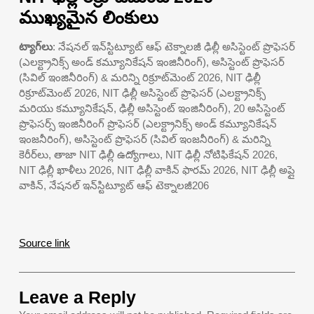
ముఖ్యమైన లింకులు
ట్యాగ్‌లు
: నేషనల్ ఇన్‌స్టిట్యూట్ ఆఫ్ టెక్నాలజీ ఢిల్లీ అసిస్టెంట్ ప్రొఫెసర్
(ఎలక్ట్రానిక్స్ అండ్ కమ్యూనికేషన్ ఇంజినీరింగ్), అసిస్టెంట్ ప్రొఫెసర్
(సివిల్ ఇంజినీరింగ్) & మరిన్ని రిక్రూట్‌మెంట్ 2026, NIT ఢిల్లీ
రిక్రూట్‌మెంట్ 2026, NIT ఢిల్లీ అసిస్టెంట్ ప్రొఫెసర్ (ఎలక్ట్రానిక్స్
మరియు కమ్యూనికేషన్, ఢిల్లీ అసిస్టెంట్ ఇంజినీరింగ్), 20 అసిస్టెంట్
ప్రొఫెసర్స్ ఇంజినీరింగ్ ప్రొఫెసర్ (ఎలక్ట్రానిక్స్ అండ్ కమ్యూనికేషన్
ఇంజనీరింగ్), అసిస్టెంట్ ప్రొఫెసర్ (సివిల్ ఇంజనీరింగ్) & మరిన్ని
కెరీర్‌లు, తాజా NIT ఢిల్లీ ఉద్యోగాలు, NIT ఢిల్లీ నోటిఫికేషన్ 2026,
NIT ఢిల్లీ ఖాళీలు 2026, NIT ఢిల్లీ వాకిన్ ఫారమ్ 2026, NIT ఢిల్లీ అప్లై
వాకిన్, నేషనల్ ఇన్‌స్టిట్యూట్ ఆఫ్ టెక్నాలజీ206
Source link
Leave a Reply