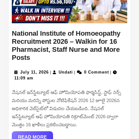
National Institute of Homoeopathy
Recruitment 2026 – Walkin for 16
Pharmacist, Staff Nurse and More
National
Posts
Institute
of
July
Undati
July 11, 2026
Undati
0 Comment
|
|
|
11,
11:09 am
Homoeopathy
2026
Recruitment
నేషనల్ ఇన్‌స్టిట్యూట్ ఆఫ్ హోమియోపతి ఫార్మసిస్ట్, స్టాఫ్ నర్స్
2026
మరియు మరిన్ని పోస్టుల నోటిఫికేషన్ 2026 12 జూలై 2026న
–
అధికారిక వెబ్‌సైట్‌లో విడుదల చేయబడింది. నేషనల్
Walkin
ఇన్‌స్టిట్యూట్ ఆఫ్ హోమియోపతి రిక్రూట్‌మెంట్ 2026 ద్వారా
for
మొత్తం 16 ఖాళీలు ప్రకటించబడ్డాయి.
16
Pharmacist,
READ
READ MORE