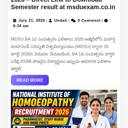
MD
Semester result at msduexam.co.in
Resu
July
Undati
BA
July 21, 2026
Undati
0 Comment
|
|
|
21,
6:34 am
1st
2026
Yea
MDSU BA 1వ సంవత్సరం ఫలితాలు 2026 అజ్మీర్‌లోని మహర్షి
Resu
దయానంద్ సరస్వతి విశ్వవిద్యాలయం (MDSU) ద్వారా 20
202
జూలై 2026న విడుదల చేయబడింది. BA 1వ సంవత్సరం వార్షిక
–
పరీక్ష 2026కి హాజరైన విద్యార్థులు ఇప్పుడు అధికారిక ఫలితాల
Dire
పోర్టల్,
Link
READ
to
READ MORE
MORE
Dow
Sem
resu
at
msd