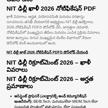
NIT ఢిల్లీ ఖాళీ 2026 నోటిఫికేషన్ PDF
ఖాళీ వివరాలు, అర్హత, వయోపరిమితి మరియు దరఖాస్తు
సూచనలను తనిఖీ చేయడానికి అభ్యర్థులు NIT ఢిల్లీ ఉద్యోగాలు
2026 నోటిఫికేషన్ PDFని డౌన్‌లోడ్ చేసి, జాగ్రత్తగా చదవాలి.
నోటిఫికేషన్‌లో ముఖ్యమైన తేదీలు మరియు ఎంపిక ప్రక్రియ వివరాలు
కూడా ఉన్నాయి. దిగువ ముఖ్యమైన లింక్‌ల విభాగంలో నేరుగా
డౌన్‌లోడ్ లింక్ అందుబాటులో ఉంది.
NIT ఢిల్లీ జాబ్ 2026 నోటిఫికేషన్ PDFని డౌన్‌లోడ్ చేయండి
NIT ఢిల్లీ రిక్రూట్‌మెంట్ 2026 – ఖాళీ
వివరాలు
NIT ఢిల్లీ రిక్రూట్‌మెంట్ 2026 – అర్హత
ప్రమాణాలు
అసిస్టెంట్ ప్రొఫెసర్ (ఎలక్ట్రానిక్స్ అండ్ కమ్యూనికేషన్
ఇంజనీరింగ్):
BE/B.Tech. మరియు/లేదా ME/M.Tech లేదా
సంబంధిత ప్రాంతంలో తత్సమానం, లేదా సంబంధిత