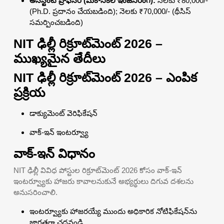
అసిస్టెంట్ ప్రొఫెసర్ (మెకానికల్ ఇంజనీరింగ్):
నెలకు ₹80,000/-
(Ph.D. ప్రదానం చేయబడింది); నెలకు ₹70,000/- (థీసిస్
సమర్పించబడింది)
NIT ఢిల్లీ రిక్రూట్‌మెంట్ 2026 –
ముఖ్యమైన తేదీలు
NIT ఢిల్లీ రిక్రూట్‌మెంట్ 2026 – ఎంపిక
ప్రక్రియ
డాక్యుమెంట్ వెరిఫికేషన్
వాక్-ఇన్ ఇంటర్వ్యూ
వాక్-ఇన్ విధానం
NIT ఢిల్లీ వివిధ పోస్టుల రిక్రూట్‌మెంట్ 2026 కోసం వాక్-ఇన్
ఇంటర్వ్యూకు హాజరు కావాలనుకునే అభ్యర్థులు దిగువ దశలను
అనుసరించాలి.
ఇంటర్వ్యూకు హాజరయ్యే ముందు అధికారిక నోటిఫికేషన్‌ను
జాగ్రత్తగా చదవండి.