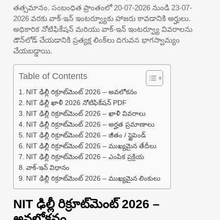
తత్సమానం. సంబంధిత ప్రాంతంలో 20-07-2026 నుండి 23-07-
2026 వరకు వాక్-ఇన్ ఇంటర్వ్యూకు హాజరు కావడానికి అర్హులు.
అధికారిక నోటిఫికేషన్ మరియు వాక్-ఇన్ ఇంటర్వ్యూ వివరాలను
డౌన్‌లోడ్ చేయడానికి ప్రత్యక్ష లింక్‌లు దిగువన భాగస్వామ్యం
చేయబడ్డాయి.
Table of Contents
NIT ఢిల్లీ రిక్రూట్‌మెంట్ 2026 – అవలోకనం
NIT ఢిల్లీ ఖాళీ 2026 నోటిఫికేషన్ PDF
NIT ఢిల్లీ రిక్రూట్‌మెంట్ 2026 – ఖాళీ వివరాలు
NIT ఢిల్లీ రిక్రూట్‌మెంట్ 2026 – అర్హత ప్రమాణాలు
NIT ఢిల్లీ రిక్రూట్‌మెంట్ 2026 – జీతం / స్టైపెండ్
NIT ఢిల్లీ రిక్రూట్‌మెంట్ 2026 – ముఖ్యమైన తేదీలు
NIT ఢిల్లీ రిక్రూట్‌మెంట్ 2026 – ఎంపిక ప్రక్రియ
వాక్-ఇన్ విధానం
NIT ఢిల్లీ రిక్రూట్‌మెంట్ 2026 – ముఖ్యమైన లింకులు
NIT ఢిల్లీ రిక్రూట్‌మెంట్ 2026 –
అవలోకనం