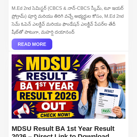
Revised
M.Ed 2nd సెమిస్టర్ (CBCS & నాన్-CBCS స్కీమ్, టూ ఇయర్
Date
ప్రోగ్రామ్) పూర్తి మరియు తిరిగి వచ్చే అభ్యర్థుల కోసం, M.Ed 2nd
Sheet
సెమ్ ఓపెన్ ఎలక్టివ్ మరియు ఫౌండేషన్ ఎలక్టివ్ పేపర్‌ల తేదీ
2026
షీట్‌తో పాటుగా, మహర్షి దయానంద్
Out
READ
–
READ MORE
MORE
Downloa
Full
&
Reappea
Exam
Schedul
PDF
MDSU Result BA 1st Year Result
2026 – Direct Link to Download