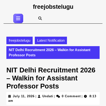
Skip
freejobstelugu
to
content
Open
Skip
Button
to
content
freejobstelugu
Latest Notification
NIT Delhi Recruitment 2026 – Walkin for Assistant
Professor Posts
NIT Delhi Recruitment 2026
– Walkin for Assistant
Professor Posts
July
Undati
July 11, 2026
Undati
0 Comment
8:13
|
|
|
11,
am
2026