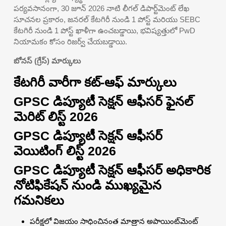
పర్యవసానంగా, 30 జూన్ 2026 నాటి లీగల్ డిపార్ట్‌మెంట్ లేఖ
సూచనల ప్రకారం, జనరల్ కేటగిరీ నుండి 1 పోస్ట్ మరియు SEBC
కేటగిరీ నుండి 1 పోస్ట్ ఖాళీగా ఉంచబడ్డాయి, భవిష్యత్తులో PwD
నియామకం కోసం రిజర్వ్ చేయబడ్డాయి.
బోనస్ (గ్రేస్) మార్కులు
కేటగిరీ వారీగా కట్-ఆఫ్ మార్కులు
GPSC డిప్యూటీ సెక్షన్ ఆఫీసర్ ఫైనల్
మెరిట్ లిస్ట్ 2026
GPSC డిప్యూటీ సెక్షన్ ఆఫీసర్
వెయిటింగ్ లిస్ట్ 2026
GPSC డిప్యూటీ సెక్షన్ ఆఫీసర్ అధికారిక
నోటిఫికేషన్ నుండి ముఖ్యమైన
గమనికలు
పరీక్షలో విజయం సాధించినంత మాత్రాన అపాయింట్‌మెంట్