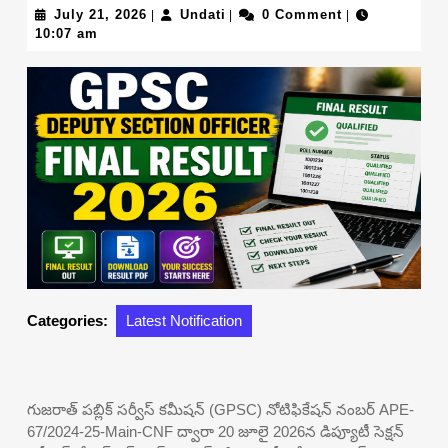
July
Undati
July 21, 2026
Undati
0 Comment
|
|
|
21,
10:07 am
2026
Categories:
Latest Notification
గుజరాత్ పబ్లిక్ సర్వీస్ కమీషన్ (GPSC) నోటిఫికేషన్ నంబర్ APE-
67/2024-25-Main-CNF ద్వారా 20 జూలై 2026న డిప్యూటీ సెక్షన్