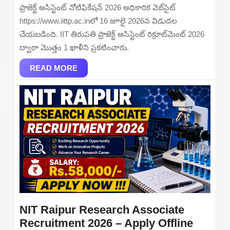
2026
ప్రాజెక్ట్ అసిస్టెంట్ నోటిఫికేషన్ 2026 అధికారిక వెబ్‌సైట్
–
https://www.iittp.ac.inలో 16 జూలై 2026న విడుదల
Apply
చేయబడింది. IIT తిరుపతి ప్రాజెక్ట్ అసిస్టెంట్ రిక్రూట్‌మెంట్ 2026
Online
ద్వారా మొత్తం 1 ఖాళీని ప్రకటించారు.
READ
READ MORE
MORE
NIT Raipur Research Associate
NIT
Recruitment 2026 – Apply Offline