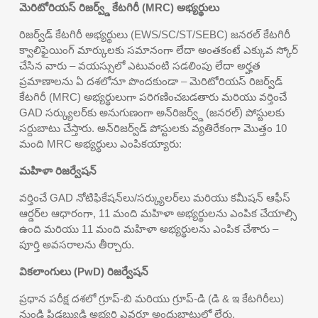
మెరిటోరియస్ రిజర్వ్డ్ కేటగిరీ (MRC) అభ్యర్థులు
రిజర్వ్‌డ్ కేటగిరీ అభ్యర్థులు (EWS/SC/ST/SEBC) జనరల్ కేటగిరీ
క్వాలిఫైయింగ్ మార్కులకు సమానంగా లేదా అంతకంటే ఎక్కువ స్కోర్
చేసిన వారు – వయస్సులో ఎటువంటి సడలింపు లేదా అర్హత
ప్రమాణాలను ఏ దశలోనూ పొందకుండా – మెరిటోరియస్ రిజర్వ్‌డ్
కేటగిరీ (MRC) అభ్యర్థులుగా పరిగణించబడతారు మరియు వర్తించే
GAD సర్క్యులర్‌కు అనుగుణంగా అన్‌రిజర్వ్డ్ (జనరల్) పోస్టులకు
సర్దుబాటు చేస్తారు. అన్‌రిజర్వ్‌డ్ పోస్టులకు వ్యతిరేకంగా మొత్తం 10
మంది MRC అభ్యర్థులు ఎంపికయ్యారు:
మహిళా రిజర్వేషన్
వర్తించే GAD నోటిఫికేషన్‌లు/సర్క్యులర్‌లు మరియు కమీషన్ ఆఫీస్
ఆర్డర్‌ల ఆధారంగా, 11 మంది మహిళా అభ్యర్థులను ఎంపిక చేయాల్సి
ఉంది మరియు 11 మంది మహిళా అభ్యర్థులను ఎంపిక చేశారు –
పూర్తి అవసరాలను తీర్చారు.
వికలాంగులు (PwD) రిజర్వేషన్
ప్రధాన పరీక్ష దశలో గ్రూప్-బి మరియు గ్రూప్-డి (డి & ఇ కేటగిరీలు)
నుండి పిడబ్ల్యుడి అభ్యర్థి ఎవరూ అందుబాటులో లేరు.