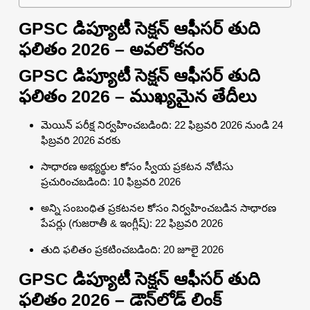
GPSC డిప్యూటీ సెక్షన్ ఆఫీసర్ తుది
ఫలితం 2026 – అవలోకనం
GPSC డిప్యూటీ సెక్షన్ ఆఫీసర్ తుది
ఫలితం 2026 – ముఖ్యమైన తేదీలు
మెయిన్ పరీక్ష నిర్వహించబడింది: 22 ఫిబ్రవరి 2026 నుండి 24
ఫిబ్రవరి 2026 వరకు
సాధారణ అభ్యర్థుల కోసం స్వీయ ప్రకటన నోటీసు
ప్రచురించబడింది: 10 ఫిబ్రవరి 2026
అన్ని సంబంధిత ప్రకటనల కోసం నిర్వహించబడిన సాధారణ
పేపర్లు (గుజరాతీ & ఇంగ్లీష్): 22 ఫిబ్రవరి 2026
తుది ఫలితం ప్రకటించబడింది: 20 జూలై 2026
GPSC డిప్యూటీ సెక్షన్ ఆఫీసర్ తుది
ఫలితం 2026 – డౌన్‌లోడ్ లింక్