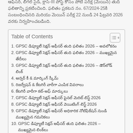
ఆఫీసర్, లీగల్ సైడ్, క్లాస్-III పోస్ట్ కోసం పోటీ పరీక్ష (మెయిన్) తుది
ఫలితాన్ని ప్రకటించింది. ఫలితం ప్రకటన నం. 67/2024-25కి
సంబంధించినది మరియు మెయిన్ పరీక్ష 22 నుండి 24 ఫిబ్రవరి 2026
వరకు నిర్వహించబడింది.
Table of Contents
GPSC డిప్యూటీ సెక్షన్ ఆఫీసర్ తుది ఫలితం 2026 – అవలోకనం
GPSC డిప్యూటీ సెక్షన్ ఆఫీసర్ తుది ఫలితం 2026 – ముఖ్యమైన
తేదీలు
GPSC డిప్యూటీ సెక్షన్ ఆఫీసర్ తుది ఫలితం 2026 – డౌన్‌లోడ్
లింక్
ఆన్సర్ కీ & మార్కింగ్ స్కీమ్
రిజర్వేషన్ & కేటగిరీ వారీగా ఎంపిక వివరాలు
కేటగిరీ వారీగా కట్-ఆఫ్ మార్కులు
GPSC డిప్యూటీ సెక్షన్ ఆఫీసర్ ఫైనల్ మెరిట్ లిస్ట్ 2026
GPSC డిప్యూటీ సెక్షన్ ఆఫీసర్ వెయిటింగ్ లిస్ట్ 2026
GPSC డిప్యూటీ సెక్షన్ ఆఫీసర్ అధికారిక నోటిఫికేషన్ నుండి
ముఖ్యమైన గమనికలు
GPSC డిప్యూటీ సెక్షన్ ఆఫీసర్ తుది ఫలితం 2026 –
ముఖ్యమైన లింక్‌లు