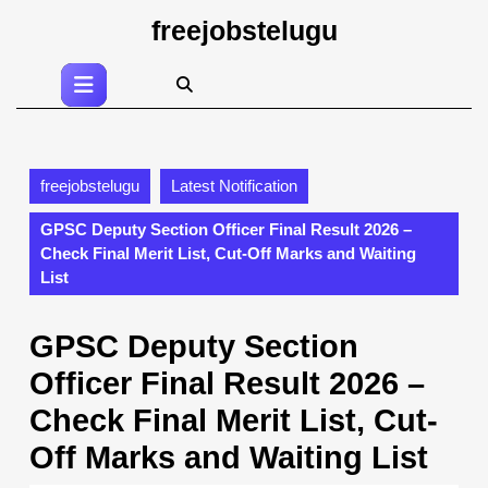
Skip
freejobstelugu
to
content
Open
Skip
Button
to
content
freejobstelugu
Latest Notification
GPSC Deputy Section Officer Final Result 2026 –
Check Final Merit List, Cut-Off Marks and Waiting
List
GPSC Deputy Section
Officer Final Result 2026 –
Check Final Merit List, Cut-
Off Marks and Waiting List