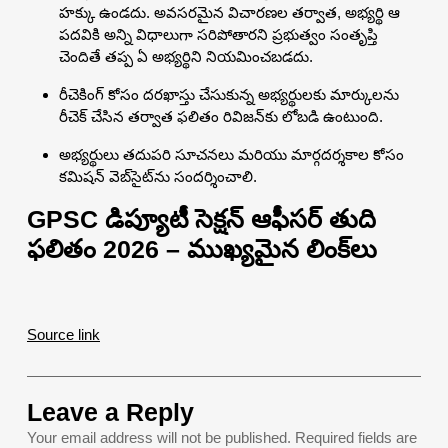
హక్కు ఉండదు. అవసరమైన విచారణల తర్వాత, అభ్యర్థి ఆ
పదవికి అన్ని విధాలుగా సరిపోతారని ప్రభుత్వం సంతృప్తి
చెందితే తప్ప ఏ అభ్యర్థిని నియమించబడదు.
రీచెకింగ్ కోసం దరఖాస్తు చేసుకున్న అభ్యర్థులకు మార్కులను
రీచెక్ చేసిన తర్వాత ఫలితం రివిజన్‌కు లోబడి ఉంటుంది.
అభ్యర్థులు తదుపరి సూచనలు మరియు మార్గదర్శకాల కోసం
కమిషన్ వెబ్‌సైట్‌ను సందర్శించాలి.
GPSC డిప్యూటీ సెక్షన్ ఆఫీసర్ తుది
ఫలితం 2026 – ముఖ్యమైన లింక్‌లు
Source link
Leave a Reply
Your email address will not be published.
Required fields are