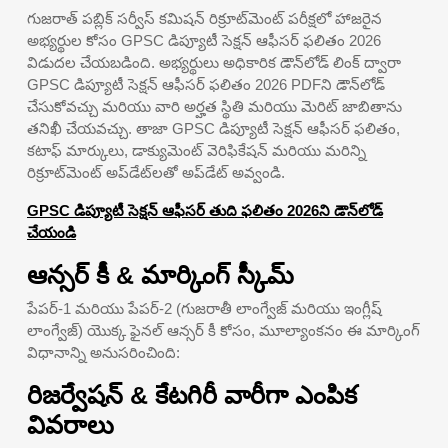
గుజరాత్ పబ్లిక్ సర్వీస్ కమిషన్ రిక్రూట్‌మెంట్ పరీక్షలో హాజరైన
అభ్యర్థుల కోసం GPSC డిప్యూటీ సెక్షన్ ఆఫీసర్ ఫలితం 2026
విడుదల చేయబడింది. అభ్యర్థులు అధికారిక డౌన్‌లోడ్ లింక్ ద్వారా
GPSC డిప్యూటీ సెక్షన్ ఆఫీసర్ ఫలితం 2026 PDFని డౌన్‌లోడ్
చేసుకోవచ్చు మరియు వారి అర్హత స్థితి మరియు మెరిట్ జాబితాను
తనిఖీ చేయవచ్చు. తాజా GPSC డిప్యూటీ సెక్షన్ ఆఫీసర్ ఫలితం,
కటాఫ్ మార్కులు, డాక్యుమెంట్ వెరిఫికేషన్ మరియు మరిన్ని
రిక్రూట్‌మెంట్ అప్‌డేట్‌లతో అప్‌డేట్ అవ్వండి.
GPSC డిప్యూటీ సెక్షన్ ఆఫీసర్ తుది ఫలితం 2026ని డౌన్‌లోడ్
చేయండి
ఆన్సర్ కీ & మార్కింగ్ స్కీమ్
పేపర్-1 మరియు పేపర్-2 (గుజరాతీ లాంగ్వేజ్ మరియు ఇంగ్లీష్
లాంగ్వేజ్) యొక్క ఫైనల్ ఆన్సర్ కీ కోసం, మూల్యాంకనం ఈ మార్కింగ్
విధానాన్ని అనుసరించింది:
రిజర్వేషన్ & కేటగిరీ వారీగా ఎంపిక
వివరాలు