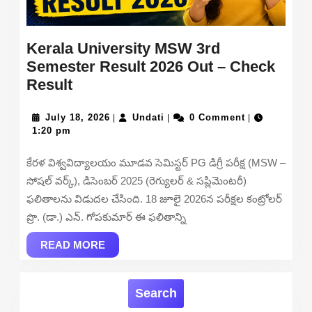
Kerala University MSW 3rd
Semester Result 2026 Out – Check
Kerala
Result
University
MSW
July
Undati
July 18, 2026
Undati
0 Comment
|
|
|
18,
1:20 pm
3rd
2026
Semester
కేరళ విశ్వవిద్యాలయం మూడవ సెమిస్టర్ PG డిగ్రీ పరీక్ష (MSW –
Result
సోషల్ వర్క్), డిసెంబర్ 2025 (రెగ్యులర్ & సప్లిమెంటరీ)
2026
ఫలితాలను విడుదల చేసింది. 18 జూలై 2026న పరీక్షల కంట్రోలర్
Out
ప్రొ. (డా.) ఎన్. గోపకుమార్ ఈ ఫలితాన్ని
–
Check
READ
READ MORE
MORE
Result
Search