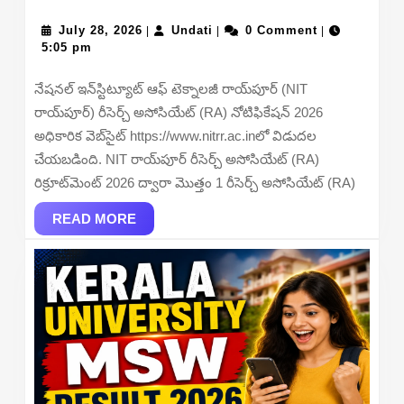
Raipur
July
Undati
Resea
July 28, 2026
Undati
0 Comment
|
|
|
28,
5:05 pm
Associ
2026
Recrui
నేషనల్ ఇన్‌స్టిట్యూట్ ఆఫ్ టెక్నాలజీ రాయ్‌పూర్ (NIT
2026
రాయ్‌పూర్) రీసెర్చ్ అసోసియేట్ (RA) నోటిఫికేషన్ 2026
–
అధికారిక వెబ్‌సైట్ https://www.nitrr.ac.inలో విడుదల
Apply
చేయబడింది. NIT రాయ్‌పూర్ రీసెర్చ్ అసోసియేట్ (RA)
Offline
రిక్రూట్‌మెంట్ 2026 ద్వారా మొత్తం 1 రీసెర్చ్ అసోసియేట్ (RA)
READ
READ MORE
MORE