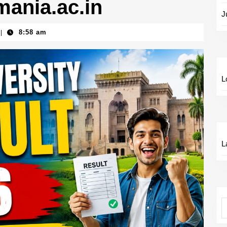
mania.ac.in
J
8:58 am
|
L
L