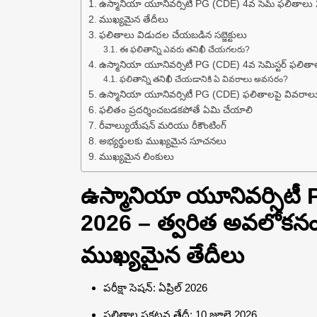
ఉస్మానియా యూనివర్సిటీ PG (CDE) 4వ సెమ్ ఫలితాలు
ముఖ్యమైన తేదీలు
ఫలితాలు విడుదల చేయబడిన సబ్జెక్టులు
ఈ ఫలితాన్ని ఎవరు తనిఖీ చేయగలరు?
ఉస్మానియా యూనివర్సిటీ PG (CDE) 4వ సెమిస్టర్ ఫలిత
ఫలితాన్ని తనిఖీ చేయడానికి ఏ వివరాలు అవసరం?
ఉస్మానియా యూనివర్సిటీ PG (CDE) ఫలితాలపై వివరాల
ఫలితం ప్రదర్శించబడకపోతే ఏమి చేయాలి
రీవాల్యుయేషన్ మరియు రీకౌంటింగ్
అభ్యర్థులకు ముఖ్యమైన సూచనలు
ముఖ్యమైన లింకులు
ఉస్మానియా యూనివర్సిటీ
2026 – త్వరిత అవలోకన
ముఖ్యమైన తేదీలు
పరీక్షా సెషన్: ఏప్రిల్ 2026
ఫలితాల ప్రకటన తేదీ: 10 జూలై 2026