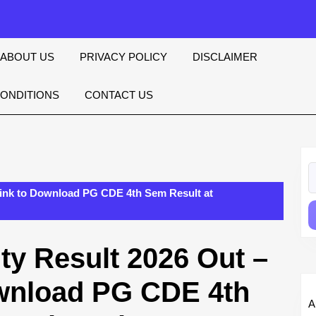
ABOUT US
PRIVACY POLICY
DISCLAIMER
CONDITIONS
CONTACT US
S
fo
 Link to Download PG CDE 4th Sem Result at
ty Result 2026 Out –
ownload PG CDE 4th
A