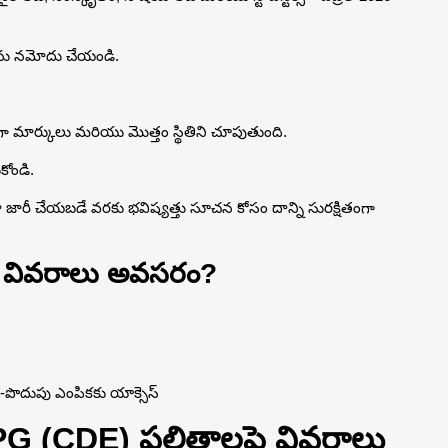
ర్‌ను నమోదు చేయండి.
 వారీగా మార్కులు మరియు మొత్తం స్థితిని చూపుతుంది.
కోండి.
మెమో జారీ చేయబడే వరకు భవిష్యత్తు సూచన కోసం దాన్ని సురక్షితంగా
 ఏ వివరాలు అవసరం?
F-పొదుపు ఎంపికకు యాక్సెస్
 PG (CDE) ఫలితాలపై వివరాలు