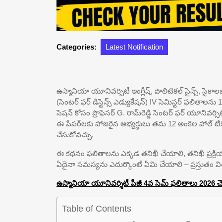
Categories:
Latest Notification
ఉస్మానియా యూనివర్సిటీ ఇంగ్లీష్, పొలిటికల్ సైన్స్, సైక
(సెంటర్ ఫర్ డిస్టెన్స్ ఎడ్యుకేషన్) IV సెమిస్టర్ ఫలితాలన
సెషన్ కోసం ప్రొఫెసర్ G. రామ్‌రెడ్డి సెంటర్ ఫర్ యూనివర్
ఈ పేపర్‌లకు హాజరైన అభ్యర్థులు తమ 12 అంకెల హాల్ టి
చేసుకోవచ్చు.
ఈ కథనం ఫలితాలను ఎక్కడ తనిఖీ చేయాలి, తనిఖీ ప్రక్ర
ఏదైనా సమస్యను ఎదుర్కొంటే ఏమి చేయాలి – ప్రస్తుతం విశ
ఉస్మానియా యూనివర్శిటీ పీజీ 4వ సెమ్ ఫలితాలు 2026 చెక్ చ
Table of Contents