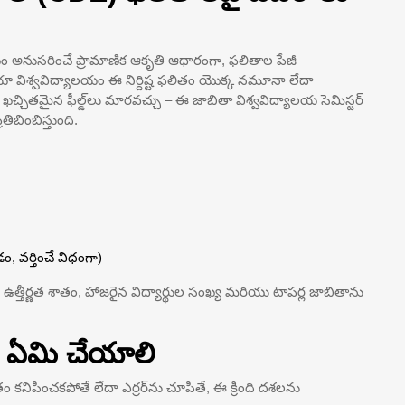
యం అనుసరించే ప్రామాణిక ఆకృతి ఆధారంగా, ఫలితాల పేజీ
ానియా విశ్వవిద్యాలయం ఈ నిర్దిష్ట ఫలితం యొక్క నమూనా లేదా
ిన ఖచ్చితమైన ఫీల్డ్‌లు మారవచ్చు – ఈ జాబితా విశ్వవిద్యాలయ సెమిస్టర్
ిబింబిస్తుంది.
డం, వర్తించే విధంగా)
త్తీర్ణత శాతం, హాజరైన విద్యార్థుల సంఖ్య మరియు టాపర్ల జాబితాను
ే ఏమి చేయాలి
 కనిపించకపోతే లేదా ఎర్రర్‌ను చూపితే, ఈ క్రింది దశలను