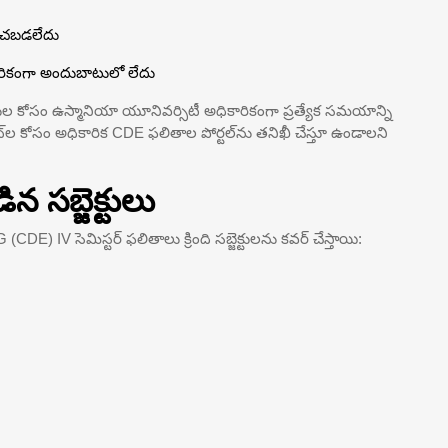
టించబడలేదు
ికారికంగా అందుబాటులో లేదు
ుల కోసం ఉస్మానియా యూనివర్సిటీ అధికారికంగా ప్రత్యేక సమయాన్ని
ట్‌ల కోసం అధికారిక CDE ఫలితాల పోర్టల్‌ను తనిఖీ చేస్తూ ఉండాలని
సబ్జెక్టులు
E) IV సెమిస్టర్ ఫలితాలు క్రింది సబ్జెక్టులను కవర్ చేస్తాయి: