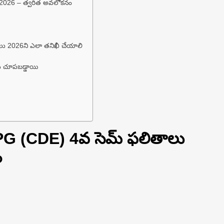
 2026 – త్వరిత అవలోకనం
ాలు 2026ని ఎలా తనిఖీ చేయాలి
ు చూపబడ్డాయి
 PG (CDE) 4వ సెమ్ ఫలితాలు
ం