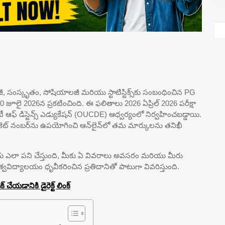
ాలజీ, సంస్కృతం, సోషియాలజీ మరియు స్టాటిస్టిక్స్‌కు సంబంధించిన PG
ు 10 జూలై 2026న ప్రకటించింది. ఈ ఫలితాలు 2026 ఏప్రిల్ 2026 పరీక్షా
సిటీ ఆఫ్ డిస్టెన్స్ ఎడ్యుకేషన్ (OUCDE) ఆధ్వర్యంలో నిర్వహించబడ్డాయి.
కెట్ నంబర్‌ను ఉపయోగించి ఆన్‌లైన్‌లో తమ మార్కులను తనిఖీ
ియ ఎలా పని చేస్తుంది, మీకు ఏ వివరాలు అవసరం మరియు మీరు
్వవిద్యాలయం ధృవీకరించిన ప్రతిదానితో పాటుగా వివరిస్తుంది.
ేయడానికి డైరెక్ట్ లింక్