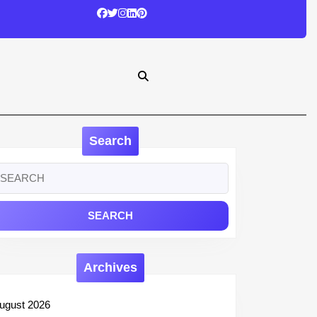
Search
earch
r:
Archives
ugust 2026