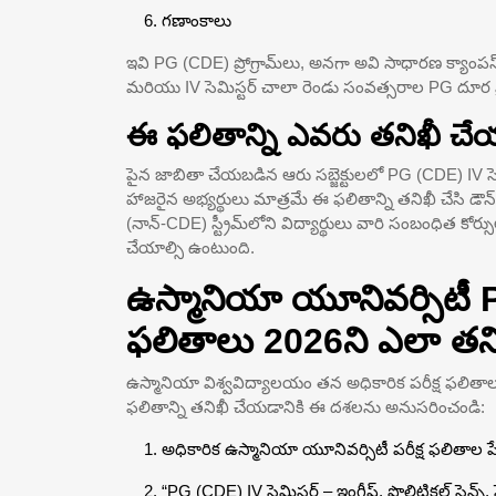
గణాంకాలు
ఇవి PG (CDE) ప్రోగ్రామ్‌లు, అనగా అవి సాధారణ క్యా
మరియు IV సెమిస్టర్ చాలా రెండు సంవత్సరాల PG దూర ప్రోగ్ర
ఈ ఫలితాన్ని ఎవరు తనిఖీ చ
పైన జాబితా చేయబడిన ఆరు సబ్జెక్టులలో PG (CDE) IV సెమ
హాజరైన అభ్యర్థులు మాత్రమే ఈ ఫలితాన్ని తనిఖీ చేసి డౌన్‌
(నాన్-CDE) స్ట్రీమ్‌లోని విద్యార్థులు వారి సంబంధిత కో
చేయాల్సి ఉంటుంది.
ఉస్మానియా యూనివర్సిటీ P
ఫలితాలు 2026ని ఎలా తన
ఉస్మానియా విశ్వవిద్యాలయం తన అధికారిక పరీక్ష ఫలితాల 
ఫలితాన్ని తనిఖీ చేయడానికి ఈ దశలను అనుసరించండి:
అధికారిక ఉస్మానియా యూనివర్సిటీ పరీక్ష ఫలితాల పే
“PG (CDE) IV సెమిస్టర్ – ఇంగ్లీష్, పొలిటికల్ సైన్స్