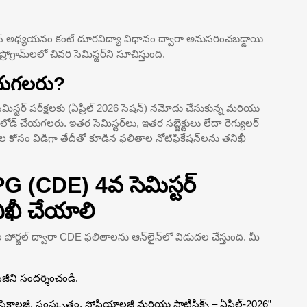
ంపస్ అధ్యయనం కంటే దూరవిద్యా విధానం ద్వారా అనుసరించబడ్డాయి
ామ్‌లలో చివరి సెమిస్టర్‌ని సూచిస్తుంది.
ేయగలరు?
ిస్టర్ పరీక్షలకు (ఏప్రిల్ 2026 సెషన్) నమోదు చేసుకున్న మరియు
లోడ్ చేయగలరు. ఇతర సెమిస్టర్‌లు, ఇతర సబ్జెక్టులు లేదా రెగ్యులర్
ర్సుల కోసం విడిగా తేదీతో కూడిన ఫలితాల నోటిఫికేషన్‌లను తనిఖీ
G (CDE) 4వ సెమిస్టర్
ిఖీ చేయాలి
పోర్టల్ ద్వారా CDE ఫలితాలను ఆన్‌లైన్‌లో విడుదల చేస్తుంది. మీ
జీని సందర్శించండి.
, సైకాలజీ, సంస్కృతం, సోషియాలజీ మరియు స్టాటిస్టిక్స్ – ఏప్రిల్-2026”