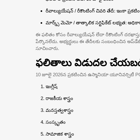
రీవాల్యుయేషన్ / రీకౌంటింగ్ చివరి తేదీ: ఇంకా ప్రక
మార్క్స్ మెమో / తాత్కాలిక సర్టిఫికేట్ లభ్యత: అధ
ఈ ఫలితం కోసం రీవాల్యుయేషన్ లేదా రీకౌంటింగ్ దరఖాస్త
పేర్కొనలేదు. అభ్యర్థులు ఈ తేదీలకు సంబంధించిన అప్‌డే
సూచించారు.
ఫలితాలు విడుదల చేయబడిన 
10 జూలై 2026న ప్రకటించిన ఉస్మానియా యూనివర్సిటీ PG (CD
ఇంగ్లీష్
రాజకీయ శాస్త్రం
మనస్తత్వశాస్త్రం
సంస్కృతం
సామాజిక శాస్త్రం