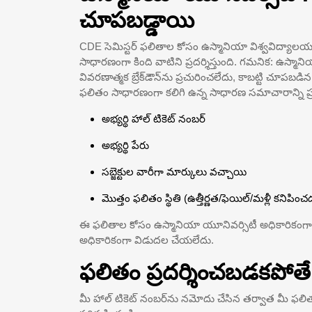
చూపబడ్డాయి
CDE సెమిస్టర్ ఫలితాల కోసం ఉస్మానియా విశ్వవిద్యాల
సాధారణంగా కింది వాటిని ప్రదర్శిస్తుంది. గమనిక: ఉస్మ
వివరణాత్మక బ్రేక్‌డౌన్‌ను ప్రచురించలేదు, కాబట్టి చూపబడ
ఫలితం సాధారణంగా కలిగి ఉన్న సాధారణ సమాచారాన్ని ప్రత
అభ్యర్థి హాల్ టికెట్ నంబర్
అభ్యర్థి పేరు
సబ్జెక్టుల వారీగా మార్కులు వచ్చాయి
మొత్తం ఫలితం స్థితి (ఉత్తీర్ణత/ఫెయిల్/మళ్లీ కనిపించ
ఈ ఫలితాల కోసం ఉస్మానియా యూనివర్సిటీ అధికారికంగా ఉ
అధికారికంగా విడుదల చేయలేదు.
ఫలితం ప్రదర్శించబడకపోత
మీ హాల్ టికెట్ నంబర్‌ను నమోదు చేసిన తర్వాత మీ ఫలితం