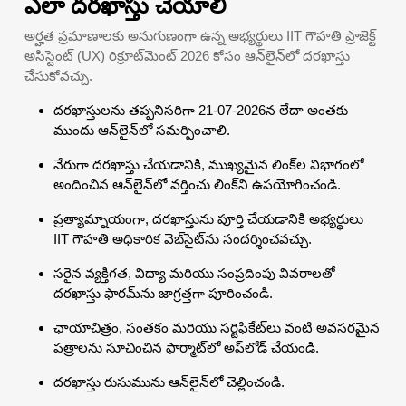
ఎలా దరఖాస్తు చేయాలి
అర్హత ప్రమాణాలకు అనుగుణంగా ఉన్న అభ్యర్థులు IIT గౌహతి ప్రాజెక్ట్
అసిస్టెంట్ (UX) రిక్రూట్‌మెంట్ 2026 కోసం ఆన్‌లైన్‌లో దరఖాస్తు
చేసుకోవచ్చు.
దరఖాస్తులను తప్పనిసరిగా 21-07-2026న లేదా అంతకు
ముందు ఆన్‌లైన్‌లో సమర్పించాలి.
నేరుగా దరఖాస్తు చేయడానికి, ముఖ్యమైన లింక్‌ల విభాగంలో
అందించిన ఆన్‌లైన్‌లో వర్తించు లింక్‌ని ఉపయోగించండి.
ప్రత్యామ్నాయంగా, దరఖాస్తును పూర్తి చేయడానికి అభ్యర్థులు
IIT గౌహతి అధికారిక వెబ్‌సైట్‌ను సందర్శించవచ్చు.
సరైన వ్యక్తిగత, విద్యా మరియు సంప్రదింపు వివరాలతో
దరఖాస్తు ఫారమ్‌ను జాగ్రత్తగా పూరించండి.
ఛాయాచిత్రం, సంతకం మరియు సర్టిఫికేట్‌లు వంటి అవసరమైన
పత్రాలను సూచించిన ఫార్మాట్‌లో అప్‌లోడ్ చేయండి.
దరఖాస్తు రుసుమును ఆన్‌లైన్‌లో చెల్లించండి.