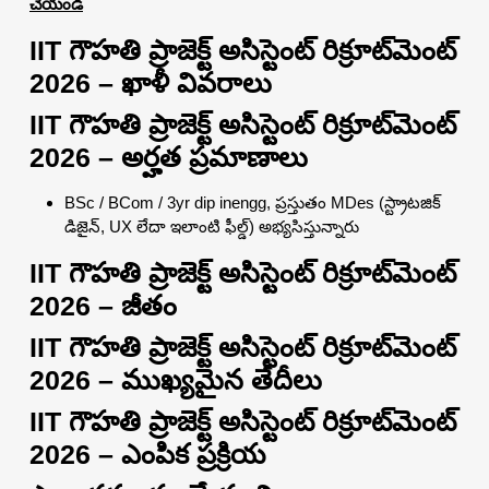
చేయండి
IIT గౌహతి ప్రాజెక్ట్ అసిస్టెంట్ రిక్రూట్‌మెంట్
2026 – ఖాళీ వివరాలు
IIT గౌహతి ప్రాజెక్ట్ అసిస్టెంట్ రిక్రూట్‌మెంట్
2026 – అర్హత ప్రమాణాలు
BSc / BCom / 3yr dip inengg, ప్రస్తుతం MDes (స్ట్రాటజిక్
డిజైన్, UX లేదా ఇలాంటి ఫీల్డ్) అభ్యసిస్తున్నారు
IIT గౌహతి ప్రాజెక్ట్ అసిస్టెంట్ రిక్రూట్‌మెంట్
2026 – జీతం
IIT గౌహతి ప్రాజెక్ట్ అసిస్టెంట్ రిక్రూట్‌మెంట్
2026 – ముఖ్యమైన తేదీలు
IIT గౌహతి ప్రాజెక్ట్ అసిస్టెంట్ రిక్రూట్‌మెంట్
2026 – ఎంపిక ప్రక్రియ