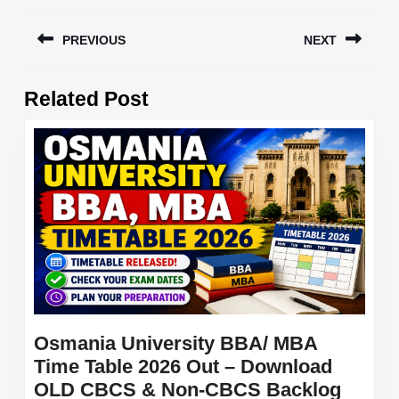
Post
PREVIOUS
NEXT
navigation
Previous
Next
Related Post
post:
post:
Osmania University BBA/ MBA
Time Table 2026 Out – Download
OLD CBCS & Non-CBCS Backlog