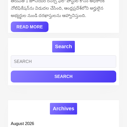
తిరుపతి 1 జూనియర్ రీసెర్చ్ ఫెలో పోస్టుల కోసం అధికారిక
–
నోటిఫికేషన్‌ను విడుదల చేసింది, ఆంధ్రప్రదేశ్‌లోని అర్హులైన
Apply
అభ్యర్థుల నుండి దరఖాస్తులను ఆహ్వానిస్తుంది.
Online
READ
READ MORE
MORE
Search
Search
for:
Archives
August 2026