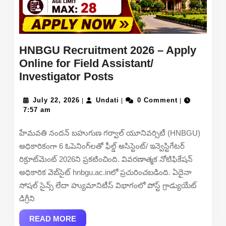
Table
HNBGU Recruitment 2026 – Apply
Online for Field Assistant/
HNBGU
Investigator Posts
Recruitment
July
2026
Undati
July 22, 2026
Undati
0 Comment
|
|
|
22,
7:57 am
–
2026
Apply
హేమవతి నందన్ బహుగుణ గర్వాల్ యూనివర్సిటీ (HNBGU)
Online
అధికారికంగా 6 ఓపెనింగ్‌లతో ఫీల్డ్ అసిస్టెంట్/ ఇన్వెస్టిగేటర్
for
రిక్రూట్‌మెంట్ 2026ని ప్రకటించింది. వివరణాత్మక నోటిఫికేషన్
Field
అధికారిక వెబ్‌సైట్ hnbgu.ac.inలో ప్రచురించబడింది. ఏదైనా
Assistant/
సోషల్ సైన్స్ లేదా హ్యుమానిటీస్ విభాగంలో పోస్ట్ గ్రాడ్యుయేట్
Investigator
డిగ్రీని
Posts
READ
READ MORE