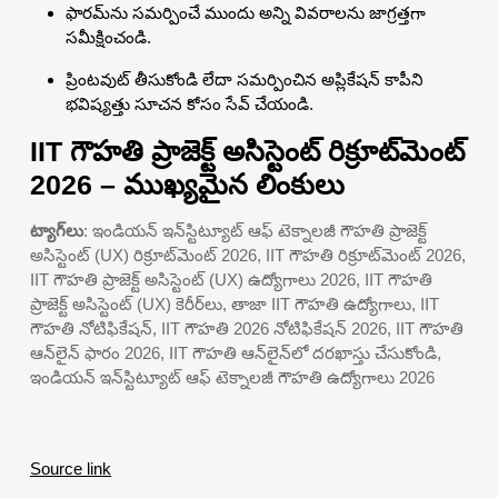
ఫారమ్‌ను సమర్పించే ముందు అన్ని వివరాలను జాగ్రత్తగా
సమీక్షించండి.
ప్రింటవుట్ తీసుకోండి లేదా సమర్పించిన అప్లికేషన్ కాపీని
భవిష్యత్తు సూచన కోసం సేవ్ చేయండి.
IIT గౌహతి ప్రాజెక్ట్ అసిస్టెంట్ రిక్రూట్‌మెంట్
2026 – ముఖ్యమైన లింకులు
ట్యాగ్‌లు
: ఇండియన్ ఇన్‌స్టిట్యూట్ ఆఫ్ టెక్నాలజీ గౌహతి ప్రాజెక్ట్
అసిస్టెంట్ (UX) రిక్రూట్‌మెంట్ 2026, IIT గౌహతి రిక్రూట్‌మెంట్ 2026,
IIT గౌహతి ప్రాజెక్ట్ అసిస్టెంట్ (UX) ఉద్యోగాలు 2026, IIT గౌహతి
ప్రాజెక్ట్ అసిస్టెంట్ (UX) కెరీర్‌లు, తాజా IIT గౌహతి ఉద్యోగాలు, IIT
గౌహతి నోటిఫికేషన్, IIT గౌహతి 2026 నోటిఫికేషన్ 2026, IIT గౌహతి
ఆన్‌లైన్ ఫారం 2026, IIT గౌహతి ఆన్‌లైన్‌లో దరఖాస్తు చేసుకోండి,
ఇండియన్ ఇన్‌స్టిట్యూట్ ఆఫ్ టెక్నాలజీ గౌహతి ఉద్యోగాలు 2026
Source link