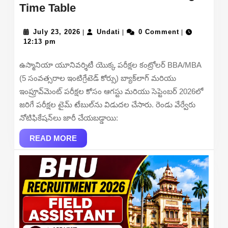
Osmania
Time Table
University
BBA/
July
Undati
July 23, 2026
Undati
0 Comment
|
|
|
23,
12:13 pm
MBA
2026
Time
ఉస్మానియా యూనివర్శిటీ యొక్క పరీక్షల కంట్రోలర్ BBA/MBA
Table
(5 సంవత్సరాల ఇంటిగ్రేటెడ్ కోర్సు) బ్యాక్‌లాగ్ మరియు
2026
ఇంప్రూవ్‌మెంట్ పరీక్షల కోసం ఆగస్టు మరియు సెప్టెంబర్ 2026లో
Out
జరిగే పరీక్షల టైమ్ టేబుల్‌ను విడుదల చేసారు. రెండు వేర్వేరు
–
నోటిఫికేషన్‌లు జారీ చేయబడ్డాయి:
Download
OLD
READ
READ MORE
MORE
CBCS
&
Non-
CBCS
Backlog
Time