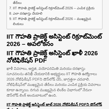
తేదీలు
IIT గౌహతి ప్రాజెక్ట్ అసిస్టెంట్ రిక్రూట్‌మెంట్ 2026 – ఎంపిక ప్రక్రియ
ఎలా దరఖాస్తు చేయాలి
IIT గౌహతి ప్రాజెక్ట్ అసిస్టెంట్ రిక్రూట్‌మెంట్ 2026 – ముఖ్యమైన
లింకులు
IIT గౌహతి ప్రాజెక్ట్ అసిస్టెంట్ రిక్రూట్‌మెంట్
2026 – అవలోకనం
IIT గౌహతి ప్రాజెక్ట్ అసిస్టెంట్ ఖాళీ 2026
నోటిఫికేషన్ PDF
ఖాళీ వివరాలు, అర్హత, వయోపరిమితి మరియు దరఖాస్తు
సూచనలను తనిఖీ చేయడానికి అభ్యర్థులు IIT గౌహతి ఉద్యోగాలు
2026 నోటిఫికేషన్ PDFని డౌన్‌లోడ్ చేసి, జాగ్రత్తగా చదవాలి.
నోటిఫికేషన్‌లో ముఖ్యమైన తేదీలు మరియు ఎంపిక ప్రక్రియ వివరాలు
కూడా ఉన్నాయి. దిగువ ముఖ్యమైన లింక్‌ల విభాగంలో నేరుగా
డౌన్‌లోడ్ లింక్ అందుబాటులో ఉంది.
IIT గౌహతి ప్రాజెక్ట్ అసిస్టెంట్ జాబ్ 2026 నోటిఫికేషన్ PDFని డౌన్‌లోడ్