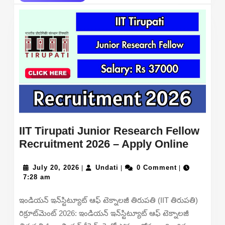
MORE
IIT Tirupati Junior Research Fellow
IIT
Recruitment 2026 – Apply Online
Tirupat
July
Undati
Junior
July 20, 2026
Undati
0 Comment
|
|
|
20,
7:28 am
Resear
2026
Fellow
ఇండియన్ ఇన్‌స్టిట్యూట్ ఆఫ్ టెక్నాలజీ తిరుపతి (IIT తిరుపతి)
Recrui
రిక్రూట్‌మెంట్ 2026: ఇండియన్ ఇన్‌స్టిట్యూట్ ఆఫ్ టెక్నాలజీ
2026