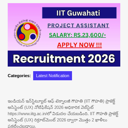
Categories:
Latest Notification
ఇండియన్ ఇన్‌స్టిట్యూట్ ఆఫ్ టెక్నాలజీ గౌహతి (IIT గౌహతి) ప్రాజెక్ట్
అసిస్టెంట్ (UX) నోటిఫికేషన్ 2026 అధికారిక వెబ్‌సైట్
https://www.iitg.ac.in/లో విడుదల చేయబడింది. IIT గౌహతి ప్రాజెక్ట్
అసిస్టెంట్ (UX) రిక్రూట్‌మెంట్ 2026 ద్వారా మొత్తం 2 ఖాళీలు
ప్రకటించబడ్డాయి.