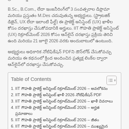
B.Sc., B.Com., లేదా ఇంజనీరింగ్‌లో 3 సంవత్సరాల డిప్లొమా
మరియు ప్రస్తుతం M.Des చదువుతున్న అభ్యర్థులు. (స్ట్రాటజిక్
డిజైన్, UX లేదా ఇలాంటి ఫీల్డ్) ఈ ప్రాజెక్ట్ అసిస్టెంట్ (UX) ఖాళీల
కోసం దరఖాస్తు చేసుకోవడానికి అర్హులు. IIT గౌహతి ప్రాజెక్ట్ అసిస్టెంట్
(UX) రిక్రూట్‌మెంట్ 2026 కోసం ఆన్‌లైన్ దరఖాస్తు ప్రక్రియ తెరిచి
ఉంది మరియు 21 జూలై 2026 వరకు అందుబాటులో ఉంటుంది.
అభ్యర్థులు అధికారిక నోటిఫికేషన్ PDFని డౌన్‌లోడ్ చేసుకోవచ్చు
మరియు ఈ కథనంలో క్రింద అందించిన ప్రత్యక్ష లింక్‌ల ద్వారా
ఆన్‌లైన్‌లో దరఖాస్తు చేసుకోవచ్చు.
Table of Contents
IIT గౌహతి ప్రాజెక్ట్ అసిస్టెంట్ రిక్రూట్‌మెంట్ 2026 – అవలోకనం
IIT గౌహతి ప్రాజెక్ట్ అసిస్టెంట్ ఖాళీ 2026 నోటిఫికేషన్ PDF
IIT గౌహతి ప్రాజెక్ట్ అసిస్టెంట్ రిక్రూట్‌మెంట్ 2026 – ఖాళీ వివరాలు
IIT గౌహతి ప్రాజెక్ట్ అసిస్టెంట్ రిక్రూట్‌మెంట్ 2026 – అర్హత
ప్రమాణాలు
IIT గౌహతి ప్రాజెక్ట్ అసిస్టెంట్ రిక్రూట్‌మెంట్ 2026 – జీతం
IIT గౌహతి ప్రాజెక్ట్ అసిస్టెంట్ రిక్రూట్‌మెంట్ 2026 – ముఖ్యమైన