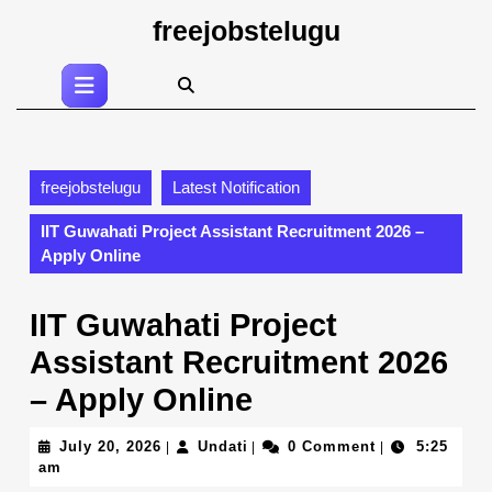
Skip
freejobstelugu
to
content
Open
Skip
Button
to
content
freejobstelugu
Latest Notification
IIT Guwahati Project Assistant Recruitment 2026 –
Apply Online
IIT Guwahati Project
Assistant Recruitment 2026
– Apply Online
July
Undati
July 20, 2026
Undati
0 Comment
5:25
|
|
|
20,
am
2026