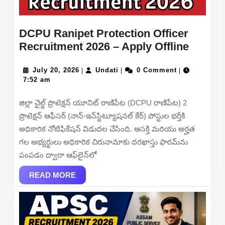
DCPU Ranipet Protection Officer
DCPU
Recruitment 2026 – Apply Offline
Ranipe
July
Undati
Protec
July 20, 2026
Undati
0 Comment
|
|
|
20,
7:52 am
Officer
2026
Recrui
జిల్లా చైల్డ్ ప్రొటెక్షన్ యూనిట్ రాణిపేట (DCPU రాణిపేట) 2
2026
ప్రొటెక్షన్ ఆఫీసర్ (నాన్-ఇన్‌స్టిట్యూషనల్ కేర్) పోస్టుల భర్తీకి
–
అధికారిక నోటిఫికేషన్ విడుదల చేసింది. ఆసక్తి మరియు అర్హత
Apply
గల అభ్యర్థులు అధికారిక చిరునామాకు దరఖాస్తు ఫారమ్‌ను
Offline
పంపడం ద్వారా ఆఫ్‌లైన్‌లో
READ
READ MORE
MORE