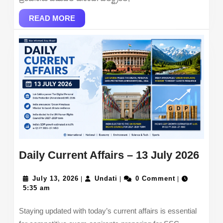
Online
READ
READ MORE
MORE
Dail
Daily Current Affairs – 13 July 2026
Curr
July
Undati
Affa
July 13, 2026
Undati
0 Comment
|
|
|
13,
5:35 am
–
2026
13
Staying updated with today’s current affairs is essential
July