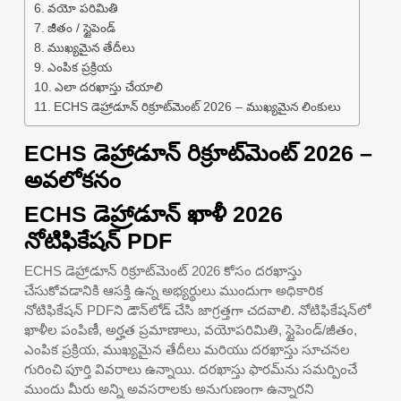
వయో పరిమితి
జీతం / స్టైపెండ్
ముఖ్యమైన తేదీలు
ఎంపిక ప్రక్రియ
ఎలా దరఖాస్తు చేయాలి
ECHS డెహ్రాడూన్ రిక్రూట్‌మెంట్ 2026 – ముఖ్యమైన లింకులు
ECHS డెహ్రాడూన్ రిక్రూట్‌మెంట్ 2026 –
అవలోకనం
ECHS డెహ్రాడూన్ ఖాళీ 2026
నోటిఫికేషన్ PDF
ECHS డెహ్రాడూన్ రిక్రూట్‌మెంట్ 2026 కోసం దరఖాస్తు
చేసుకోవడానికి ఆసక్తి ఉన్న అభ్యర్థులు ముందుగా అధికారిక
నోటిఫికేషన్ PDFని డౌన్‌లోడ్ చేసి జాగ్రత్తగా చదవాలి. నోటిఫికేషన్‌లో
ఖాళీల పంపిణీ, అర్హత ప్రమాణాలు, వయోపరిమితి, స్టైపెండ్/జీతం,
ఎంపిక ప్రక్రియ, ముఖ్యమైన తేదీలు మరియు దరఖాస్తు సూచనల
గురించి పూర్తి వివరాలు ఉన్నాయి. దరఖాస్తు ఫారమ్‌ను సమర్పించే
ముందు మీరు అన్ని అవసరాలకు అనుగుణంగా ఉన్నారని