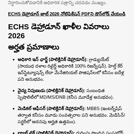
నిర్ధారించుకోవడానికి అధికారిక పత్రాన్ని చదవడం ముఖ్యం.
ECHS డెహ్రాడూన్ జాబ్ 2026 నోటిఫికేషన్ PDFని డౌన్‌లోడ్ చేయండి
ECHS డెహ్రాడూన్ ఖాళీల వివరాలు
2026
అర్హత ప్రమాణాలు
అధికారి ఇన్ ఛార్జ్ (పాలిక్లినిక్ డెహ్రాడూన్):
గ్రాడ్యుయేట్
(సాయుధ దళాల రిటైర్డ్ అధికారికి 100% రిజర్వేషన్). హెల్త్ కేర్
ఇన్‌స్టిట్యూషన్స్ లేదా మేనేజిరియల్ పొజిషన్‌లలో కనీసం ఐదేళ్ల
పని అనుభవం.
వైద్య నిపుణుడు (పాలిక్లినిక్ డెహ్రాడూన్):
సంబంధిత
స్పెషాలిటీలో MD/MS/DNB (కనీస మూడేళ్ల అనుభవం).
మెడికల్ ఆఫీసర్ (పాలిక్లినిక్ డెహ్రాడూన్):
MBBS (ఇంటర్న్‌షిప్
తర్వాత కనీసం మూడు సంవత్సరాల పని అనుభవం. మెడిసిన్/
సర్జరీలో అదనపు అర్హత ఉత్తమం).
ల్యాబ్ టెక్ (పాలిక్లినిక్ డెహ్రాడూన్):
గుర్తింపు పొందిన సంస్థ/బోర్డ్