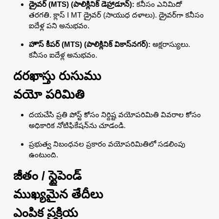
డ్రైవర్ (MTS) (పాలిక్లినిక్ డెహ్రాడూన్):
కనీసం ఎనిమిదో
తరగతి. క్లాస్ I MT డ్రైవర్ (సాయుధ దళాలు). డ్రైవర్‌గా కనీసం
ఐదేళ్ల పని అనుభవం.
హౌస్ కీపర్ (MTS) (పాలిక్లినిక్ వికాస్‌నగర్):
అక్షరాస్యులు.
కనీసం ఐదేళ్ల అనుభవం.
దరఖాస్తు రుసుము
వయో పరిమితి
దయచేసి ప్రతి పోస్ట్ కోసం నిర్దిష్ట వయోపరిమితి వివరాల కోసం
అధికారిక నోటిఫికేషన్‌ను చూడండి.
ప్రభుత్వ నిబంధనల ప్రకారం వయోపరిమితిలో సడలింపు
ఉంటుంది.
జీతం / స్టైపెండ్
ముఖ్యమైన తేదీలు
ఎంపిక ప్రక్రియ