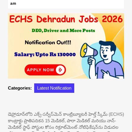
24,
am
2026
Categories:
Latest Notification
డెహ్రాడూన్‌లోని ఎక్స్-సర్వీస్‌మెన్ కాంట్రిబ్యూటరీ హెల్త్ స్కీమ్ (ECHS)
కాంట్రాక్టు ప్రాతిపదికన 15 మెడికల్, పారా మెడికల్ మరియు నాన్-
మెడికల్ స్టాఫ్ పోస్టుల కోసం రిక్రూట్‌మెంట్ నోటిఫికేషన్‌ను విడుదల