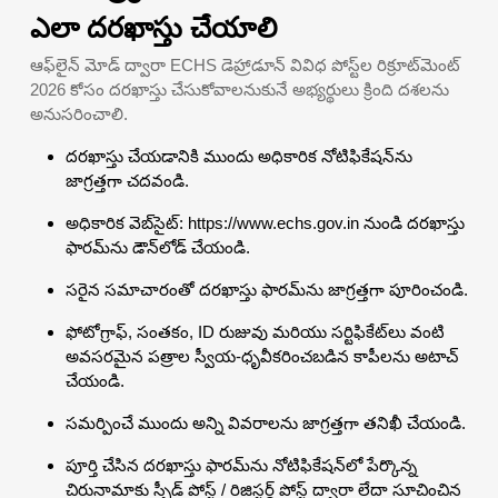
ఎలా దరఖాస్తు చేయాలి
ఆఫ్‌లైన్ మోడ్ ద్వారా ECHS డెహ్రాడూన్ వివిధ పోస్ట్‌ల రిక్రూట్‌మెంట్
2026 కోసం దరఖాస్తు చేసుకోవాలనుకునే అభ్యర్థులు క్రింది దశలను
అనుసరించాలి.
దరఖాస్తు చేయడానికి ముందు అధికారిక నోటిఫికేషన్‌ను
జాగ్రత్తగా చదవండి.
అధికారిక వెబ్‌సైట్: https://www.echs.gov.in నుండి దరఖాస్తు
ఫారమ్‌ను డౌన్‌లోడ్ చేయండి.
సరైన సమాచారంతో దరఖాస్తు ఫారమ్‌ను జాగ్రత్తగా పూరించండి.
ఫోటోగ్రాఫ్, సంతకం, ID రుజువు మరియు సర్టిఫికేట్‌లు వంటి
అవసరమైన పత్రాల స్వీయ-ధృవీకరించబడిన కాపీలను అటాచ్
చేయండి.
సమర్పించే ముందు అన్ని వివరాలను జాగ్రత్తగా తనిఖీ చేయండి.
పూర్తి చేసిన దరఖాస్తు ఫారమ్‌ను నోటిఫికేషన్‌లో పేర్కొన్న
చిరునామాకు స్పీడ్ పోస్ట్ / రిజిస్టర్డ్ పోస్ట్ ద్వారా లేదా సూచించిన