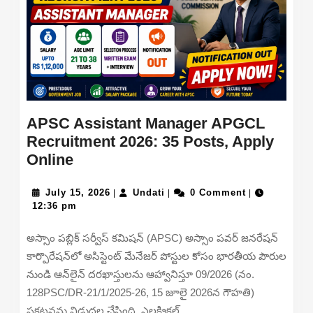
APSC Assistant Manager APGCL
Recruitment 2026: 35 Posts, Apply
APSC
Online
Assistant
Manager
July
Undati
July 15, 2026
Undati
0 Comment
|
|
|
15,
12:36 pm
APGCL
2026
Recruitment
అస్సాం పబ్లిక్ సర్వీస్ కమిషన్ (APSC) అస్సాం పవర్ జనరేషన్
2026:
కార్పొరేషన్‌లో అసిస్టెంట్ మేనేజర్ పోస్టుల కోసం భారతీయ పౌరుల
35
నుండి ఆన్‌లైన్ దరఖాస్తులను ఆహ్వానిస్తూ 09/2026 (నం.
Posts,
128PSC/DR-21/1/2025-26, 15 జూలై 2026న గౌహతి)
Apply
ప్రకటనను విడుదల చేసింది. ఎలక్ట్రికల్,