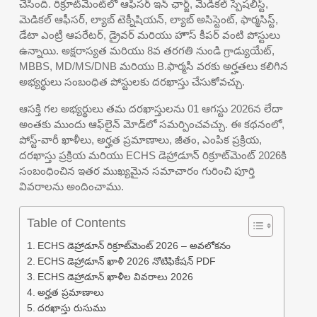
చేసింది. రిక్రూట్‌మెంట్‌లో ఆఫీసర్ ఇన్ ఛార్జ్, మెడికల్ స్పెషలిస్ట్,
మెడికల్ ఆఫీసర్, ల్యాబ్ టెక్నీషియన్, ల్యాబ్ అసిస్టెంట్, ఫార్మసిస్ట్,
డేటా ఎంట్రీ ఆపరేటర్, డ్రైవర్ మరియు హౌస్ కీపర్ వంటి పోస్టులు
ఉన్నాయి. అక్షరాస్యత మరియు 8వ తరగతి నుండి గ్రాడ్యుయేట్,
MBBS, MD/MS/DNB మరియు B.ఫార్మసీ వరకు అర్హతలు కలిగిన
అభ్యర్థులు సంబంధిత పోస్టులకు దరఖాస్తు చేసుకోవచ్చు.
ఆసక్తి గల అభ్యర్థులు తమ దరఖాస్తులను 01 ఆగస్టు 2026న లేదా
అంతకు ముందు ఆఫ్‌లైన్ మోడ్‌లో సమర్పించవచ్చు. ఈ కథనంలో,
పోస్ట్-వారీ ఖాళీలు, అర్హత ప్రమాణాలు, జీతం, ఎంపిక ప్రక్రియ,
దరఖాస్తు ప్రక్రియ మరియు ECHS డెహ్రాడూన్ రిక్రూట్‌మెంట్ 2026కి
సంబంధించిన ఇతర ముఖ్యమైన సమాచారం గురించి పూర్తి
వివరాలను అందించాము.
Table of Contents
ECHS డెహ్రాడూన్ రిక్రూట్‌మెంట్ 2026 – అవలోకనం
ECHS డెహ్రాడూన్ ఖాళీ 2026 నోటిఫికేషన్ PDF
ECHS డెహ్రాడూన్ ఖాళీల వివరాలు 2026
అర్హత ప్రమాణాలు
దరఖాస్తు రుసుము