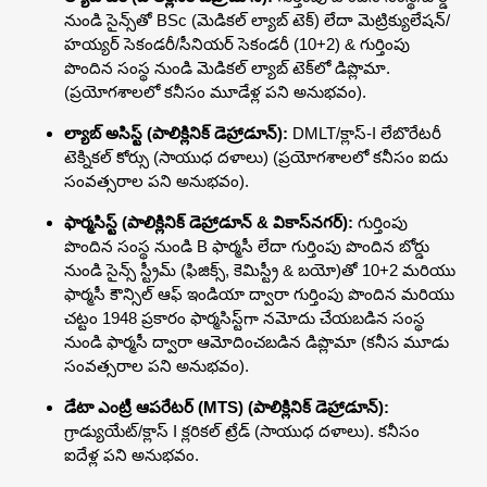
నుండి సైన్స్‌తో BSc (మెడికల్ ల్యాబ్ టెక్) లేదా మెట్రిక్యులేషన్/
హయ్యర్ సెకండరీ/సీనియర్ సెకండరీ (10+2) & గుర్తింపు
పొందిన సంస్థ నుండి మెడికల్ ల్యాబ్ టెక్‌లో డిప్లొమా.
(ప్రయోగశాలలో కనీసం మూడేళ్ల పని అనుభవం).
ల్యాబ్ అసిస్ట్ (పాలిక్లినిక్ డెహ్రాడూన్):
DMLT/క్లాస్-I లేబొరేటరీ
టెక్నికల్ కోర్సు (సాయుధ దళాలు) (ప్రయోగశాలలో కనీసం ఐదు
సంవత్సరాల పని అనుభవం).
ఫార్మసిస్ట్ (పాలిక్లినిక్ డెహ్రాడూన్ & వికాస్‌నగర్):
గుర్తింపు
పొందిన సంస్థ నుండి B ఫార్మసీ లేదా గుర్తింపు పొందిన బోర్డు
నుండి సైన్స్ స్ట్రీమ్ (ఫిజిక్స్, కెమిస్ట్రీ & బయో)తో 10+2 మరియు
ఫార్మసీ కౌన్సిల్ ఆఫ్ ఇండియా ద్వారా గుర్తింపు పొందిన మరియు
చట్టం 1948 ప్రకారం ఫార్మసిస్ట్‌గా నమోదు చేయబడిన సంస్థ
నుండి ఫార్మసీ ద్వారా ఆమోదించబడిన డిప్లొమా (కనీస మూడు
సంవత్సరాల పని అనుభవం).
డేటా ఎంట్రీ ఆపరేటర్ (MTS) (పాలిక్లినిక్ డెహ్రాడూన్):
గ్రాడ్యుయేట్/క్లాస్ I క్లరికల్ ట్రేడ్ (సాయుధ దళాలు). కనీసం
ఐదేళ్ల పని అనుభవం.