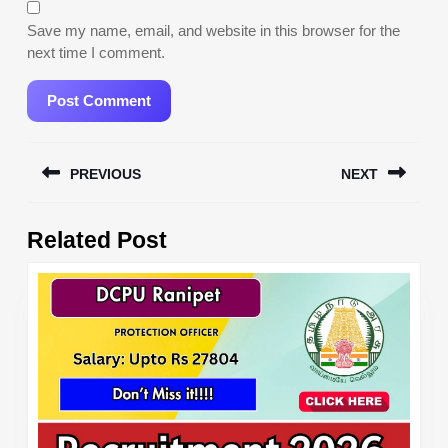
Save my name, email, and website in this browser for the
next time I comment.
Post
PREVIOUS
NEXT
navigation
Previous
Next
Related Post
post:
post: