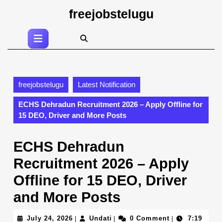
Skip
freejobstelugu
to
content
Open
Skip
Button
to
content
freejobstelugu
Latest Notification
ECHS Dehradun Recruitment 2026 – Apply Offline for
15 DEO, Driver and More Posts
ECHS Dehradun
Recruitment 2026 – Apply
Offline for 15 DEO, Driver
and More Posts
July
Undati
July 24, 2026
Undati
0 Comment
7:19
|
|
|