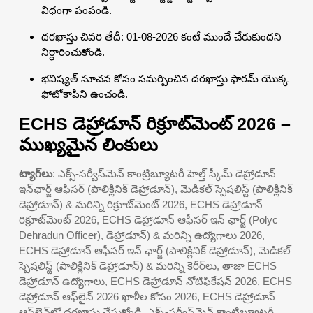
విధంగా పంపండి.
దరఖాస్తు చివరి తేదీ: 01-08-2026 కంటే ముందే చేరుకుందని
నిర్ధారించుకోండి.
భవిష్యత్ సూచన కోసం సమర్పించిన దరఖాస్తు ఫారమ్ యొక్క
ఫోటోకాపీని ఉంచండి.
ECHS డెహ్రాడూన్ రిక్రూట్‌మెంట్ 2026 –
ముఖ్యమైన లింకులు
ట్యాగ్‌లు
: ఎక్స్-సర్వీస్‌మెన్ కాంట్రిబ్యూటరీ హెల్త్ స్కీమ్ డెహ్రాడూన్
ఇన్‌ఛార్జ్ ఆఫీసర్ (పాలిక్లినిక్ డెహ్రాడూన్), మెడికల్ స్పెషలిస్ట్ (పాలిక్లినిక్
డెహ్రాడూన్) & మరిన్ని రిక్రూట్‌మెంట్ 2026, ECHS డెహ్రాడూన్
రిక్రూట్‌మెంట్ 2026, ECHS డెహ్రాడూన్ ఆఫీసర్ ఇన్ ఛార్జ్ (Polyc
Dehradun Officer), డెహ్రాడూన్) & మరిన్ని ఉద్యోగాలు 2026,
ECHS డెహ్రాడూన్ ఆఫీసర్ ఇన్ ఛార్జ్ (పాలిక్లినిక్ డెహ్రాడూన్), మెడికల్
స్పెషలిస్ట్ (పాలిక్లినిక్ డెహ్రాడూన్) & మరిన్ని కెరీర్‌లు, తాజా ECHS
డెహ్రాడూన్ ఉద్యోగాలు, ECHS డెహ్రాడూన్ నోటిఫికేషన్ 2026, ECHS
డెహ్రాడూన్ ఆఫ్‌లైన్ 2026 ఖాళీల కోసం 2026, ECHS డెహ్రాడూన్
ఆఫ్‌లైన్‌లో దరఖాస్తు చేసుకోండి, ఎక్స్-సర్వీస్‌మెన్ కాంట్రిబ్యూటరీ