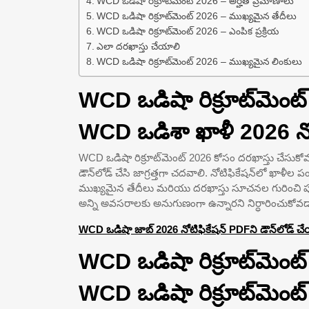
WCD ఒడిషా రిక్రూట్‌మెంట్ 2026 – అర్హత ప్రమాణాలు
WCD ఒడిషా రిక్రూట్‌మెంట్ 2026 – ముఖ్యమైన తేదీలు
WCD ఒడిషా రిక్రూట్‌మెంట్ 2026 – ఎంపిక ప్రక్రియ
ఎలా దరఖాస్తు చేయాలి
WCD ఒడిషా రిక్రూట్‌మెంట్ 2026 – ముఖ్యమైన లింకులు
WCD ఒడిషా రిక్రూట్‌మెం
WCD ఒడిశా ఖాళీ 2026 నో
WCD ఒడిషా రిక్రూట్‌మెంట్ 2026 కోసం దరఖాస్తు చేసుకోవడ
డౌన్‌లోడ్ చేసి జాగ్రత్తగా చదవాలి. నోటిఫికేషన్‌లో ఖాళీల 
ముఖ్యమైన తేదీలు మరియు దరఖాస్తు సూచనల గురించి పూర
అన్ని అవసరాలకు అనుగుణంగా ఉన్నారని నిర్ధారించుకోవడా
WCD ఒడిషా జాబ్ 2026 నోటిఫికేషన్ PDFని డౌన్‌లోడ్ చ
WCD ఒడిషా రిక్రూట్‌మెంట
WCD ఒడిషా రిక్రూట్‌మెంట