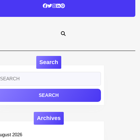
Search
earch
r:
Archives
ugust 2026