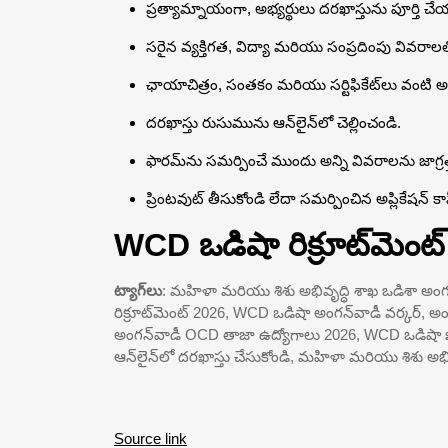
ప్రత్యామ్నాయంగా, అభ్యర్థులు దరఖాస్తును పూర్తి చ
సరైన వ్యక్తిగత, విద్యా మరియు సంప్రదింపు వివరాలత
ఛాయాచిత్రం, సంతకం మరియు సర్టిఫికేట్‌లు వంటి అ
దరఖాస్తు రుసుమును ఆన్‌లైన్‌లో చెల్లించండి.
ఫారమ్‌ను సమర్పించే ముందు అన్ని వివరాలను జాగ్రత్
ప్రింటవుట్ తీసుకోండి లేదా సమర్పించిన అప్లికేషన్ 
WCD ఒడిషా రిక్రూట్‌మెం
ట్యాగ్‌లు
: మహిళా మరియు శిశు అభివృద్ధి శాఖ ఒడిశా అంగన్
రిక్రూట్‌మెంట్ 2026, WCD ఒడిషా అంగన్‌వాడీ వర్కర్, అ
అంగన్‌వాడీ OCD తాజా ఉద్యోగాలు 2026, WCD ఒడిషా 
ఆన్‌లైన్‌లో దరఖాస్తు చేసుకోండి, మహిళా మరియు శిశు అభ
Source link