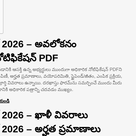
ట్ 2026 – అవలోకనం
టిఫికేషన్ PDF
ానికి ఆసక్తి ఉన్న అభ్యర్థులు ముందుగా అధికారిక నోటిఫికేషన్ PDFని
పంపిణీ, అర్హత ప్రమాణాలు, వయోపరిమితి, స్టైపెండ్/జీతం, ఎంపిక ప్రక్రియ,
్తి వివరాలు ఉన్నాయి. దరఖాస్తు ఫారమ్‌ను సమర్పించే ముందు మీరు
నికి అధికారిక పత్రాన్ని చదవడం ముఖ్యం.
ేయండి
్ 2026 – ఖాళీ వివరాలు
్ 2026 – అర్హత ప్రమాణాలు