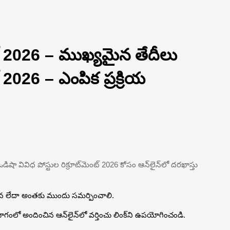
్ 2026 – ముఖ్యమైన తేదీలు
 2026 – ఎంపిక ప్రక్రియ
 వివిధ పోస్టుల రిక్రూట్‌మెంట్ 2026 కోసం ఆన్‌లైన్‌లో దరఖాస్తు
26న లేదా అంతకు ముందు సమర్పించాలి.
ాగంలో అందించిన ఆన్‌లైన్‌లో వర్తించు లింక్‌ని ఉపయోగించండి.