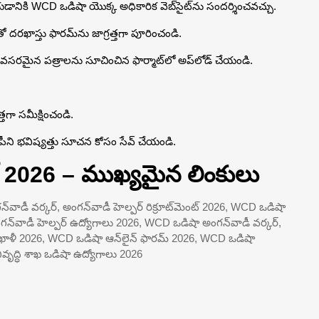
ేయడానికి WCD ఒడిషా యొక్క అధికారిక వెబ్‌సైట్‌ను సందర్శించవచ్చు.
ో దరఖాస్తు ఫారమ్‌ను జాగ్రత్తగా పూరించండి.
వసరమైన పత్రాలను సూచించిన ఫార్మాట్‌లో అప్‌లోడ్ చేయండి.
తగా సమీక్షించండి.
కాపీని భవిష్యత్తు సూచన కోసం సేవ్ చేయండి.
ట్ 2026 – ముఖ్యమైన లింకులు
‌వాడీ వర్కర్, అంగన్‌వాడీ హెల్పర్ రిక్రూట్‌మెంట్ 2026, WCD ఒడిషా
ంగన్‌వాడీ హెల్పర్ ఉద్యోగాలు 2026, WCD ఒడిషా అంగన్‌వాడీ వర్కర్,
ఖాళీ 2026, WCD ఒడిషా ఆన్‌లైన్ ఫారమ్ 2026, WCD ఒడిషా
ివృద్ధి శాఖ ఒడిషా ఉద్యోగాలు 2026