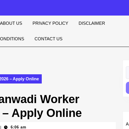
ABOUT US
PRIVACY POLICY
DISCLAIMER
CONDITIONS
CONTACT US
S
fo
026 – Apply Online
anwadi Worker
 – Apply Online
A
6:06 am
|