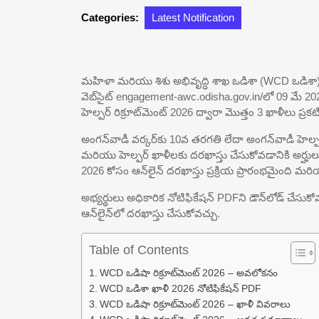
Categories:
Latest Notification
మహిళా మరియు శిశు అభివృద్ధి శాఖ ఒడిశా (WCD ఒడిశా) 
వెబ్‌సైట్ engagement-awc.odisha.gov.in/లో 09 మే
హెల్పర్ రిక్రూట్‌మెంట్ 2026 ద్వారా మొత్తం 3 ఖాళీలు ప్రక
అంగన్‌వాడీ వర్కర్‌కు 10వ తరగతి లేదా అంగన్‌వాడీ హెల్పర
మరియు హెల్పర్ ఖాళీలకు దరఖాస్తు చేసుకోవడానికి అర్హుల
2026 కోసం ఆన్‌లైన్ దరఖాస్తు ప్రక్రియ ప్రారంభమైంది మ
అభ్యర్థులు అధికారిక నోటిఫికేషన్ PDFని డౌన్‌లోడ్ చేసుకో
ఆన్‌లైన్‌లో దరఖాస్తు చేసుకోవచ్చు.
Table of Contents
WCD ఒడిషా రిక్రూట్‌మెంట్ 2026 – అవలోకనం
WCD ఒడిశా ఖాళీ 2026 నోటిఫికేషన్ PDF
WCD ఒడిషా రిక్రూట్‌మెంట్ 2026 – ఖాళీ వివరాలు