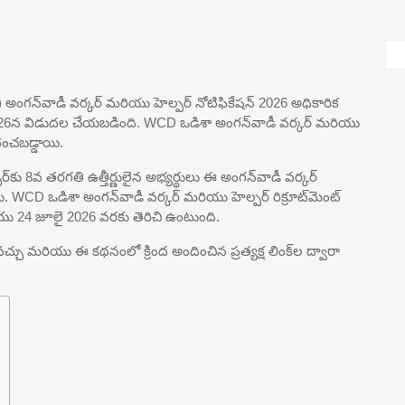
అంగన్‌వాడీ వర్కర్ మరియు హెల్పర్ నోటిఫికేషన్ 2026 అధికారిక
 2026న విడుదల చేయబడింది. WCD ఒడిశా అంగన్‌వాడీ వర్కర్ మరియు
టించబడ్డాయి.
్‌కు 8వ తరగతి ఉత్తీర్ణులైన అభ్యర్థులు ఈ అంగన్‌వాడీ వర్కర్
ు. WCD ఒడిశా అంగన్‌వాడీ వర్కర్ మరియు హెల్పర్ రిక్రూట్‌మెంట్
రియు 24 జూలై 2026 వరకు తెరిచి ఉంటుంది.
వచ్చు మరియు ఈ కథనంలో క్రింద అందించిన ప్రత్యక్ష లింక్‌ల ద్వారా