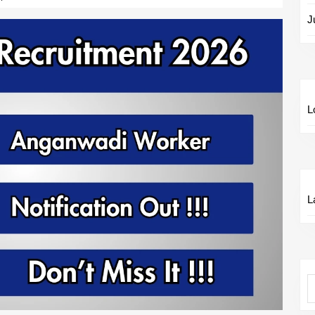
J
L
L