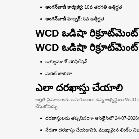
అంగన్‌వాడీ కార్యకర్త:
10వ తరగతి ఉత్తీర్ణత
అంగన్‌వాడీ హెల్పర్:
8వ ఉత్తీర్ణత
WCD ఒడిషా రిక్రూట్‌మెంట
WCD ఒడిషా రిక్రూట్‌మెంట్
డాక్యుమెంట్ వెరిఫికేషన్
మెరిట్ జాబితా
ఎలా దరఖాస్తు చేయాలి
అర్హత ప్రమాణాలకు అనుగుణంగా ఉన్న అభ్యర్థులు WCD ఒడిషా
చేసుకోవచ్చు.
దరఖాస్తులను తప్పనిసరిగా ఆన్‌లైన్‌లో 24-07-20
నేరుగా దరఖాస్తు చేయడానికి, ముఖ్యమైన లింక్‌ల విభ