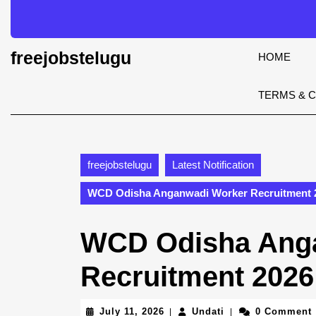
Skip
to
content
Skip
freejobstelugu
HOME
to
content
TERMS & 
freejobstelugu
Latest Notification
WCD Odisha Anganwadi Worker Recruitment 2
WCD Odisha Ang
Recruitment 2026
July
Undati
July 11, 2026
Undati
0 Comment
|
|