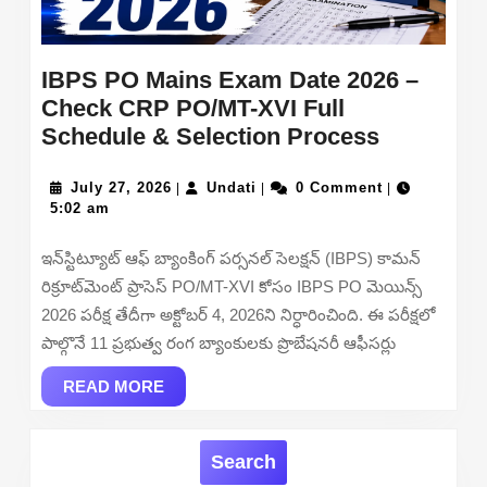
IBPS PO Mains Exam Date 2026 –
Check CRP PO/MT-XVI Full
IBPS
Schedule & Selection Process
PO
July
Undati
Mains
July 27, 2026
Undati
0 Comment
|
|
|
27,
5:02 am
Exam
2026
Date
ఇన్‌స్టిట్యూట్ ఆఫ్ బ్యాంకింగ్ పర్సనల్ సెలక్షన్ (IBPS) కామన్
2026
రిక్రూట్‌మెంట్ ప్రాసెస్ PO/MT-XVI కోసం IBPS PO మెయిన్స్
–
2026 పరీక్ష తేదీగా అక్టోబర్ 4, 2026ని నిర్ధారించింది. ఈ పరీక్షలో
Check
పాల్గొనే 11 ప్రభుత్వ రంగ బ్యాంకులకు ప్రొబేషనరీ ఆఫీసర్లు
CRP
READ
PO/MT-
READ MORE
MORE
XVI
Full
Search
Schedule