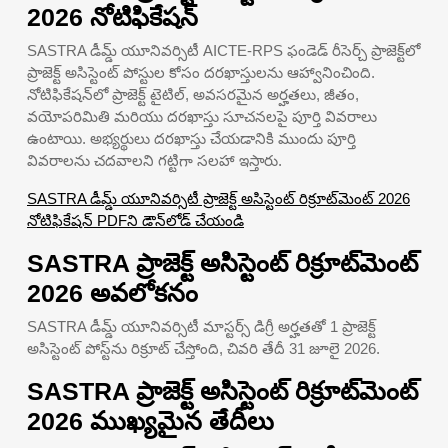
2026 నోటిఫికేషన్
SASTRA డీమ్డ్ యూనివర్సిటీ AICTE-RPS ఫండెడ్ రీసెర్చ్ ప్రాజెక్ట్‌లో
ప్రాజెక్ట్ అసిస్టెంట్ పోస్టుల కోసం దరఖాస్తులను ఆహ్వానించింది.
నోటిఫికేషన్‌లో ప్రాజెక్ట్ టైటిల్, అవసరమైన అర్హతలు, జీతం,
వయోపరిమితి మరియు దరఖాస్తు సూచనలపై పూర్తి వివరాలు
ఉంటాయి. అభ్యర్థులు దరఖాస్తు చేయడానికి ముందు పూర్తి
వివరాలను చదవాలని గట్టిగా సలహా ఇస్తారు.
SASTRA డీమ్డ్ యూనివర్సిటీ ప్రాజెక్ట్ అసిస్టెంట్ రిక్రూట్‌మెంట్ 2026
నోటిఫికేషన్ PDFని డౌన్‌లోడ్ చేయండి
SASTRA ప్రాజెక్ట్ అసిస్టెంట్ రిక్రూట్‌మెంట్
2026 అవలోకనం
SASTRA డీమ్డ్ యూనివర్సిటీ మాస్టర్స్ డిగ్రీ అర్హతతో 1 ప్రాజెక్ట్
అసిస్టెంట్ పోస్ట్‌ను రిక్రూట్ చేస్తోంది, చివరి తేదీ 31 జూలై 2026.
SASTRA ప్రాజెక్ట్ అసిస్టెంట్ రిక్రూట్‌మెంట్
2026 ముఖ్యమైన తేదీలు