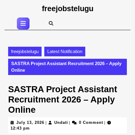
Skip
freejobstelugu
to
content
Open
Skip
Button
to
content
freejobstelugu
Latest Notification
SASTRA Project Assistant Recruitment 2026 – Apply
Online
SASTRA Project Assistant
Recruitment 2026 – Apply
Online
July
Undati
July 13, 2026
Undati
0 Comment
|
|
|
13,
12:43 pm
2026