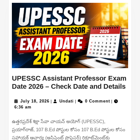
UPESSC Assistant Professor Exam
UPE
Date 2026 – Check Date and Details
Assi
July
Undati
Prof
July 18, 2026
Undati
0 Comment
|
|
|
18,
6:36 am
Exa
2026
Date
ఉత్తరప్రదేశ్ శిక్షా సేవా చాయన్ అయోగ్ (UPESSC),
202
ప్రయాగ్‌రాజ్, 107 B.Ed పోస్టుల కోసం 107 B.Ed పోస్టుల కోసం
–
సహాయక్ ఆచార్య (అసిస్టెంట్ ప్రొఫెసర్) రిక్రూట్‌మెంట్‌కు