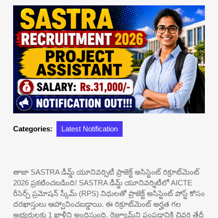
Categories:
Latest Notification
తాజా SASTRA డీమ్డ్ యూనివర్సిటీ ప్రాజెక్ట్ అసిస్టెంట్ రిక్రూట్‌మెంట్
2026 ప్రకటించబడింది! SASTRA డీమ్డ్ యూనివర్శిటీలో AICTE
రీసెర్చ్ ప్రమోషన్ స్కీమ్ (RPS) నిధులతో ప్రాజెక్ట్ అసిస్టెంట్ పోస్ట్ కోసం
దరఖాస్తులు ఆహ్వానించబడ్డాయి. ఈ రిక్రూట్‌మెంట్ అర్హత గల
అభ్యర్థులకు 1 ఖాళీని అందిస్తుంది. రెజ్యూమ్‌ని పంపడానికి చివరి తేదీ