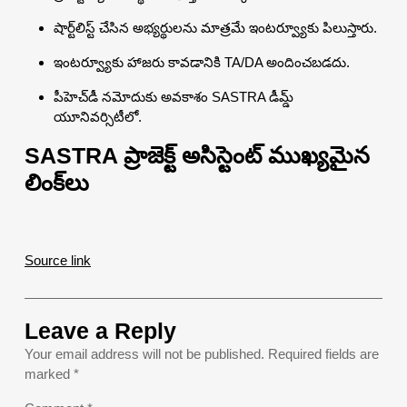
షార్ట్‌లిస్ట్ చేసిన అభ్యర్థులను మాత్రమే ఇంటర్వ్యూకు పిలుస్తారు.
ఇంటర్వ్యూకు హాజరు కావడానికి TA/DA అందించబడదు.
పీహెచ్‌డీ నమోదుకు అవకాశం SASTRA డీమ్డ్
యూనివర్సిటీలో.
SASTRA ప్రాజెక్ట్ అసిస్టెంట్ ముఖ్యమైన
లింక్‌లు
Source link
Leave a Reply
Your email address will not be published.
Required fields are
marked
*