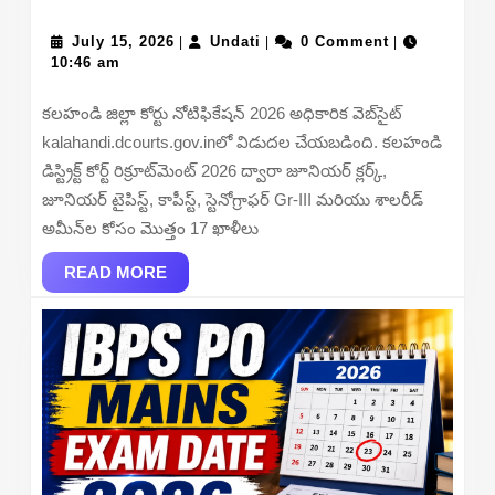
District
July
Court
Undati
July 15, 2026
Undati
0 Comment
|
|
|
15,
10:46 am
Recruitment
2026
2026
కలహండి జిల్లా కోర్టు నోటిఫికేషన్ 2026 అధికారిక వెబ్‌సైట్
–
kalahandi.dcourts.gov.inలో విడుదల చేయబడింది. కలహండి
Apply
డిస్ట్రిక్ట్ కోర్ట్ రిక్రూట్‌మెంట్ 2026 ద్వారా జూనియర్ క్లర్క్,
Offline
జూనియర్ టైపిస్ట్, కాపీస్ట్, స్టెనోగ్రాఫర్ Gr-III మరియు శాలరీడ్
for
అమీన్‌ల కోసం మొత్తం 17 ఖాళీలు
17
READ
Junior
READ MORE
MORE
Clerk,
Stenographer
and
More
Posts