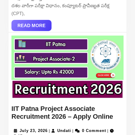
Selection
దశల వారీగా పరీక్షా విధానం, కంప్యూటర్ ప్రావీణ్యత పరీక్ష
Process
(CPT),
&
READ
Subject-
READ MORE
MORE
Wise
Topics
IIT Patna Project Associate
IIT
Recruitment 2026 – Apply Online
Patna
July
Undati
Project
July 23, 2026
Undati
0 Comment
|
|
|