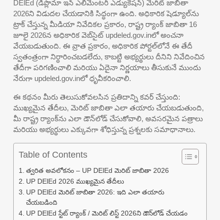
DElEd (డిప్లొమా ఇన్ ఎలిమెంటరీ ఎడ్యుకేషన్) మెరిట్ జాబితా
2026ని విడుదల చేయడానికి సిద్ధంగా ఉంది. అధికారిక షెడ్యూల్‌ను
ట్రాక్ చేస్తున్న మీడియా నివేదికల ప్రకారం, రాష్ట్ర ర్యాంక్ జాబితా 16
జూలై 2026న అధికారిక వెబ్‌సైట్ updeled.gov.inలో అంచనా
వేయబడుతుంది. ఈ వ్రాత ప్రకారం, అధికారిక పోర్టల్‌లోనే ఈ తేదీ
స్వతంత్రంగా నిర్ధారించబడలేదు, కాబట్టి అభ్యర్థులు దీనిని నివేదించిన
తేదీగా పరిగణించాలి మరియు ఏదైనా నిర్ణయాలు తీసుకునే ముందు
నేరుగా updeled.gov.inలో ధృవీకరించాలి.
ఈ కథనం మీరు తెలుసుకోవలసిన ప్రతిదాన్ని కవర్ చేస్తుంది:
ముఖ్యమైన తేదీలు, మెరిట్ జాబితా ఎలా తయారు చేయబడుతుంది,
మీ రాష్ట్ర ర్యాంక్‌ను ఎలా డౌన్‌లోడ్ చేసుకోవాలి, అవసరమైన పత్రాలు
మరియు అభ్యర్థులు ఎక్కువగా శోధిస్తున్న ప్రశ్నలకు సమాధానాలు.
Table of Contents
త్వరిత అవలోకనం – UP DElEd మెరిట్ జాబితా 2026
UP DElEd 2026 ముఖ్యమైన తేదీలు
UP DElEd మెరిట్ జాబితా 2026: ఇది ఎలా తయారు
చేయబడింది
UP DElEd స్టేట్ ర్యాంక్ / మెరిట్ లిస్ట్ 2026ని డౌన్‌లోడ్ చేయడం