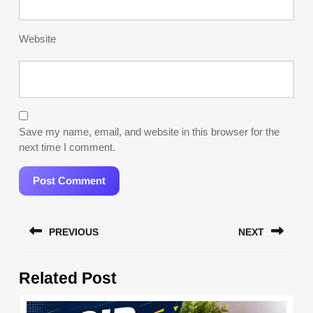
Website
Save my name, email, and website in this browser for the
next time I comment.
Post
PREVIOUS
NEXT
navigation
Previous
Next
Related Post
post:
post: