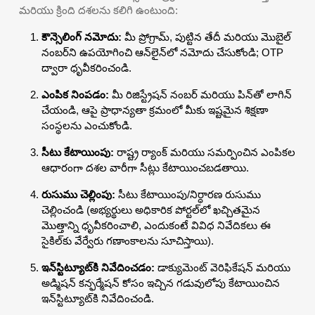
మరియు క్రింది దశలను కలిగి ఉంటుంది:
కౌన్సెలింగ్ నమోదు:
మీ ప్రోగ్రామ్, పుట్టిన తేదీ మరియు మొబైల్
నంబర్‌ని ఉపయోగించి ఆన్‌లైన్‌లో నమోదు చేసుకోండి; OTP
ద్వారా ధృవీకరించండి.
ఎంపిక నింపడం:
మీ రిజిస్ట్రేషన్ నంబర్ మరియు పిన్‌తో లాగిన్
చేయండి, ఆపై ప్రాధాన్యతా క్రమంలో మీకు ఇష్టమైన శిక్షణా
సంస్థలను ఎంచుకోండి.
సీటు కేటాయింపు:
రాష్ట్ర ర్యాంక్ మరియు సమర్పించిన ఎంపికల
ఆధారంగా దశల వారీగా సీట్లు కేటాయించబడతాయి.
రుసుము చెల్లింపు:
సీటు కేటాయింపు/నిర్ధారణ రుసుము
చెల్లించండి (అభ్యర్థులు అధికారిక పోర్టల్‌లో ఖచ్చితమైన
మొత్తాన్ని ధృవీకరించాలి, ఎందుకంటే వివిధ నివేదికలు ఈ
సైకిల్‌కు వేర్వేరు గణాంకాలను సూచిస్తాయి).
ఇన్‌స్టిట్యూట్‌కి నివేదించడం:
డాక్యుమెంట్ వెరిఫికేషన్ మరియు
అడ్మిషన్ కన్ఫర్మేషన్ కోసం ఇచ్చిన గడువులోపు కేటాయించిన
ఇన్‌స్టిట్యూట్‌కి నివేదించండి.