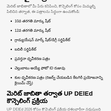
మెరిట్ జాబితాలో మీ పేరు కనిపించి, కౌన్సెలింగ్ కోసం మిమ్మల్ని
పిలిచిన తర్వాత, ఈ పత్రాలను సిద్ధంగా ఉంచుకోండి:
10వ తరగతి మార్కు షీట్
12వ తరగతి మార్కు షీట్
గ్రాడ్యుయేషన్ మార్క్ షీట్/డిగ్రీ సర్టిఫికేట్
బదిలీ సర్టిఫికేట్
ప్రవర్తనా ధృవీకరణ పత్రం
చెల్లుబాటు అయ్యే ఫోటో ID రుజువు
కుల ధృవీకరణ పత్రం (రిజర్వ్ చేయబడిన కేటగిరీ ప్రయోజనాన్ని
క్లెయిమ్ చేస్తే)
మెరిట్ జాబితా తర్వాత UP DElEd
కౌన్సెలింగ్ ప్రక్రియ
UP DElEd 2026 కోసం కౌన్సెలింగ్ ప్రక్రియ దశలవారీగా నడుస్తుంది