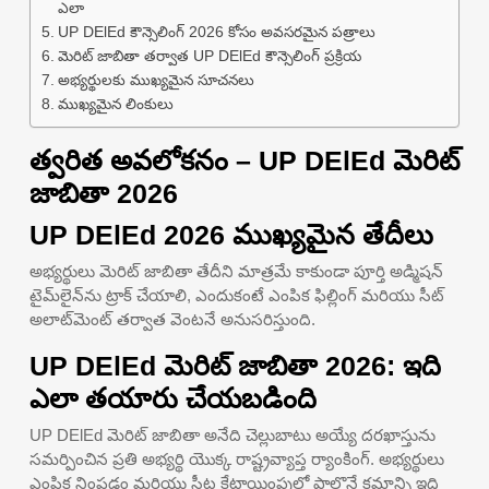
ఎలా
UP DElEd కౌన్సెలింగ్ 2026 కోసం అవసరమైన పత్రాలు
మెరిట్ జాబితా తర్వాత UP DElEd కౌన్సెలింగ్ ప్రక్రియ
అభ్యర్థులకు ముఖ్యమైన సూచనలు
ముఖ్యమైన లింకులు
త్వరిత అవలోకనం – UP DElEd మెరిట్
జాబితా 2026
UP DElEd 2026 ముఖ్యమైన తేదీలు
అభ్యర్థులు మెరిట్ జాబితా తేదీని మాత్రమే కాకుండా పూర్తి అడ్మిషన్
టైమ్‌లైన్‌ను ట్రాక్ చేయాలి, ఎందుకంటే ఎంపిక ఫిల్లింగ్ మరియు సీట్
అలాట్‌మెంట్ తర్వాత వెంటనే అనుసరిస్తుంది.
UP DElEd మెరిట్ జాబితా 2026: ఇది
ఎలా తయారు చేయబడింది
UP DElEd మెరిట్ జాబితా అనేది చెల్లుబాటు అయ్యే దరఖాస్తును
సమర్పించిన ప్రతి అభ్యర్థి యొక్క రాష్ట్రవ్యాప్త ర్యాంకింగ్. అభ్యర్థులు
ఎంపిక నింపడం మరియు సీట్ల కేటాయింపులో పాల్గొనే క్రమాన్ని ఇది