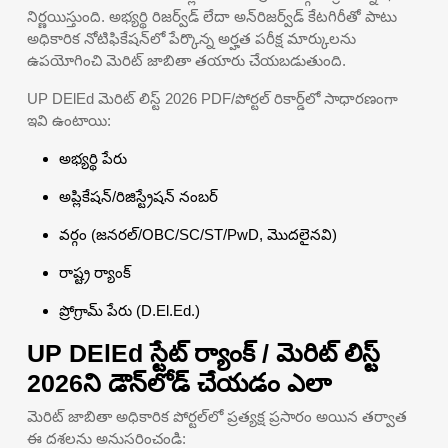
నిర్ణయిస్తుంది. అభ్యర్థి రిజర్వ్‌డ్ లేదా అన్‌రిజర్వ్‌డ్ కేటగిరీతో పాటు
అధికారిక నోటిఫికేషన్‌లో పేర్కొన్న అర్హత పరీక్ష మార్కులను
ఉపయోగించి మెరిట్ జాబితా తయారు చేయబడుతుంది.
UP DElEd మెరిట్ లిస్ట్ 2026 PDF/పోర్టల్ రికార్డ్‌లో సాధారణంగా
ఇవి ఉంటాయి:
అభ్యర్థి పేరు
అప్లికేషన్/రిజిస్ట్రేషన్ నంబర్
వర్గం (జనరల్/OBC/SC/ST/PwD, మొదలైనవి)
రాష్ట్ర ర్యాంక్
ప్రోగ్రామ్ పేరు (D.El.Ed.)
UP DElEd స్టేట్ ర్యాంక్ / మెరిట్ లిస్ట్
2026ని డౌన్‌లోడ్ చేయడం ఎలా
మెరిట్ జాబితా అధికారిక పోర్టల్‌లో ప్రత్యక్ష ప్రసారం అయిన తర్వాత
ఈ దశలను అనుసరించండి: