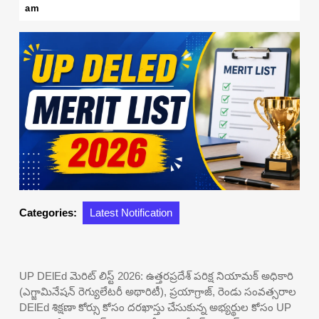
16,
am
2026
Categories:
Latest Notification
UP DElEd మెరిట్ లిస్ట్ 2026: ఉత్తరప్రదేశ్ పరిక్ష నియామక్ అధికారి
(ఎగ్జామినేషన్ రెగ్యులేటరీ అథారిటీ), ప్రయాగ్రాజ్, రెండు సంవత్సరాల
DElEd శిక్షణా కోర్సు కోసం దరఖాస్తు చేసుకున్న అభ్యర్థుల కోసం UP