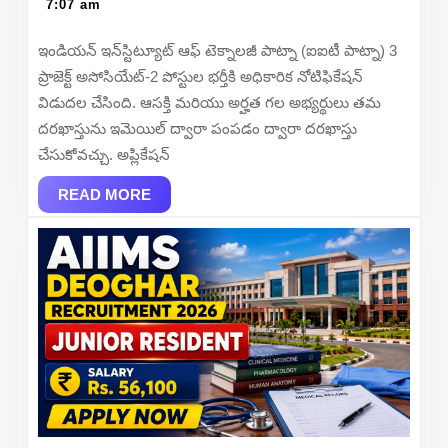
23,
7:07 am
Associ
2026
Recrui
ఇండియన్ ఇన్‌స్టిట్యూట్ ఆఫ్ టెక్నాలజీ పాట్నా (ఐఐటీ పాట్నా) 3
2026
ప్రాజెక్ట్ అసోసియేట్-2 పోస్టుల భర్తీకి అధికారిక నోటిఫికేషన్
–
విడుదల చేసింది. ఆసక్తి మరియు అర్హత గల అభ్యర్థులు తమ
Apply
దరఖాస్తును ఇమెయిల్ ద్వారా పంపడం ద్వారా దరఖాస్తు
Online
చేసుకోవచ్చు. అప్లికేషన్
READ
READ MORE
MORE