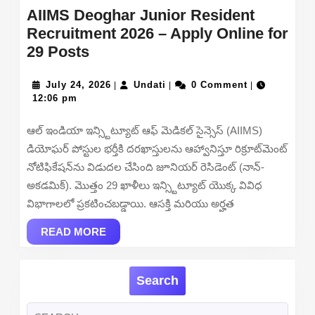
AIIMS Deoghar Junior Resident
Recruitment 2026 – Apply Online for
AIIMS
29 Posts
Deoghar
Junior
July
Undati
July 24, 2026
Undati
0 Comment
|
|
|
24,
12:06 pm
Resident
2026
Recruitment
ఆల్ ఇండియా ఇన్స్టిట్యూట్ ఆఫ్ మెడికల్ సైన్సెస్ (AIIMS)
2026
డియోఘర్ పోస్టుల భర్తీకి దరఖాస్తులను ఆహ్వానిస్తూ రిక్రూట్‌మెంట్
–
నోటిఫికేషన్‌ను విడుదల చేసింది జూనియర్ రెసిడెంట్ (నాన్-
Apply
అకడమిక్). మొత్తం 29 ఖాళీలు ఇన్స్టిట్యూట్ యొక్క వివిధ
Online
విభాగాలలో ప్రకటించబడ్డాయి. ఆసక్తి మరియు అర్హత
for
29
READ
READ MORE
MORE
Posts
Search
Search