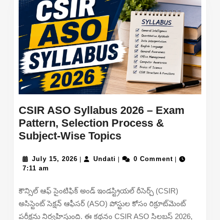
CSIR ASO Syllabus 2026 – Exam
Pattern, Selection Process &
CSIR
Subject-Wise Topics
ASO
July
Undati
Syllabus
July 15, 2026
Undati
0 Comment
|
|
|
15,
7:11 am
2026
2026
–
కౌన్సిల్ ఆఫ్ సైంటిఫిక్ అండ్ ఇండస్ట్రియల్ రీసెర్చ్ (CSIR)
Exam
అసిస్టెంట్ సెక్షన్ ఆఫీసర్ (ASO) పోస్టుల కోసం రిక్రూట్‌మెంట్
Pattern,
పరీక్షను నిర్వహిస్తుంది. ఈ కథనం CSIR ASO సిలబస్ 2026,