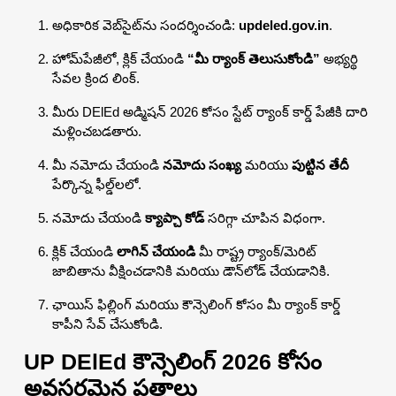
అధికారిక వెబ్‌సైట్‌ను సందర్శించండి:
updeled.gov.in
.
హోమ్‌పేజీలో, క్లిక్ చేయండి
“మీ ర్యాంక్ తెలుసుకోండి”
అభ్యర్థి
సేవల క్రింద లింక్.
మీరు DElEd అడ్మిషన్ 2026 కోసం స్టేట్ ర్యాంక్ కార్డ్ పేజీకి దారి
మళ్లించబడతారు.
మీ నమోదు చేయండి
నమోదు సంఖ్య
మరియు
పుట్టిన తేదీ
పేర్కొన్న ఫీల్డ్‌లలో.
నమోదు చేయండి
క్యాప్చా కోడ్
సరిగ్గా చూపిన విధంగా.
క్లిక్ చేయండి
లాగిన్ చేయండి
మీ రాష్ట్ర ర్యాంక్/మెరిట్
జాబితాను వీక్షించడానికి మరియు డౌన్‌లోడ్ చేయడానికి.
ఛాయిస్ ఫిల్లింగ్ మరియు కౌన్సెలింగ్ కోసం మీ ర్యాంక్ కార్డ్
కాపీని సేవ్ చేసుకోండి.
UP DElEd కౌన్సెలింగ్ 2026 కోసం
అవసరమైన పత్రాలు