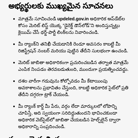
అభ్యర్థులకు ముఖ్యమైన సూచనలు
మాత్రమే సూచించండి
updeled.gov.in
అధికారిక అప్‌డేట్‌ల
కోసం మెరిట్ లిస్ట్ యొక్క “డైరెక్ట్ డౌన్‌లోడ్”ని అందిస్తున్నట్లు
క్లెయిమ్ చేసే థర్డ్-పార్టీ లింక్‌లను నివారించండి.
మీ ర్యాంక్‌ని తనిఖీ చేయడానికి రెండూ అవసరం కాబట్టి మీ
రిజిస్ట్రేషన్ నంబర్ మరియు పుట్టిన తేదీని సులభంగా ఉంచండి.
మెరిట్ జాబితా అధికారికంగా ప్రచురించబడిన తర్వాత మాత్రమే
ఎంపిక నింపడం తెరవబడుతుంది, ముందుగా ప్రయత్నించవద్దు.
దశల వారీగా గడువును కోల్పోవడం మీ కేటాయింపు
అవకాశాలను ప్రభావితం చేస్తుంది, కాబట్టి అధికారిక సైట్‌లో ప్రతి
తేదీని దగ్గరగా ట్రాక్ చేయండి.
మీ ర్యాంక్ కార్డ్ మీ పేరు, వర్గం లేదా మార్కులలో లోపాన్ని
చూపిస్తే, అది స్వయంగా సరిదిద్దుతుందని భావించకుండా
అధికారిక వెబ్‌సైట్‌లో జాబితా చేయబడిన హెల్ప్‌లైన్ ద్వారా
అధికారాన్ని సంప్రదించండి.