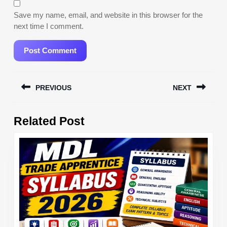
Save my name, email, and website in this browser for the
next time I comment.
Post
PREVIOUS
NEXT
navigation
Previous
Next
Related Post
post:
post: