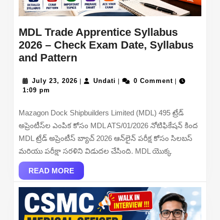
MDL Trade Apprentice Syllabus
2026 – Check Exam Date, Syllabus
MDL
and Pattern
Trade
Apprentice
July
Undati
July 23, 2026
Undati
0 Comment
|
|
|
23,
1:09 pm
Syllabus
2026
2026
Mazagon Dock Shipbuilders Limited (MDL) 495 ట్రేడ్
–
అప్రెంటీస్‌ల ఎంపిక కోసం MDL ATS/01/2026 నోటిఫికేషన్ కింద
Check
MDL ట్రేడ్ అప్రెంటీస్ బ్యాచ్ 2026 ఆన్‌లైన్ పరీక్ష కోసం సిలబస్
Exam
మరియు పరీక్షా సరళిని విడుదల చేసింది. MDL యొక్క
Date,
READ
Syllabus
READ MORE
MORE
and
Pattern