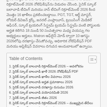
రిక్రూట్‌మెంట్ 2026 నోటిఫికేషన్‌ను విడుదల చేసింది. సైనిక్ స్కూల్
బలాచాడి టీచింగ్ మరియు నాన్ టీచింగ్ రిక్రూట్‌మెంట్ 2026 కింద
మొత్తం 16 ఖాళీలు ప్రకటించబడ్డాయి. PGT, TGT, ఆర్ట్ మాస్టర్,
లోయర్ డివిజన్ క్లర్క్, జనరల్ ఎంప్లాయీస్, ట్రయిసింగ్ మెడికల్
ఆఫీసర్, స్కూల్ ట్రయరింగ్ సిస్ట్రమ్ ట్రయమ్ సిస్ట్రమ్ వంటి పోస్టులకు
అర్హత కలిగిన 18 నుండి 50 సంవత్సరాల మధ్య వయస్సు గల
అభ్యర్థులు అర్హులు. Matron ఆఫ్‌లైన్ మోడ్ ద్వారా 10 ఆగస్టు
2026లోపు దరఖాస్తు చేసుకోవచ్చు. అధికారిక నోటిఫికేషన్ PDF
మరియు అప్లికేషన్ వివరాలు దిగువన అందుబాటులో ఉన్నాయి.
Table of Contents
సైనిక్ స్కూల్ బాలచాడి రిక్రూట్‌మెంట్ 2026 – అవలోకనం
సైనిక్ స్కూల్ బాలచాడి ఖాళీ 2026 నోటిఫికేషన్ PDF
సైనిక్ స్కూల్ బాలచాడి ఖాళీల వివరాలు 2026
సైనిక్ స్కూల్ బాలచాడి అర్హత ప్రమాణాలు 2026
సైనిక్ స్కూల్ బాలచాడి దరఖాస్తు రుసుము 2026
సైనిక్ స్కూల్ బాలచాడి వయోపరిమితి 2026
సైనిక్ స్కూల్ బాలచాడి జీతం 2026
సైనిక్ స్కూల్ బాలచాడి రిక్రూట్‌మెంట్ 2026 – ముఖ్యమైన తేదీలు