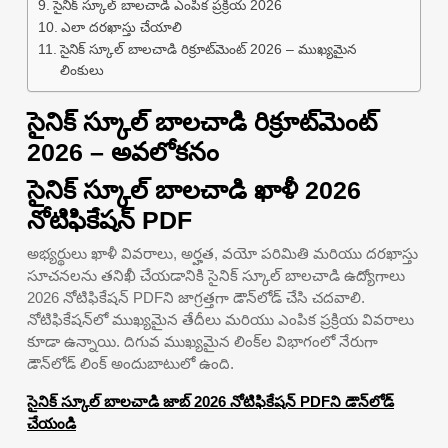
సైనిక్ స్కూల్ బాలచాడి ఎంపిక ప్రక్రియ 2026
ఎలా దరఖాస్తు చేయాలి
సైనిక్ స్కూల్ బాలచాడి రిక్రూట్‌మెంట్ 2026 – ముఖ్యమైన
లింకులు
సైనిక్ స్కూల్ బాలచాడి రిక్రూట్‌మెంట్
2026 – అవలోకనం
సైనిక్ స్కూల్ బాలచాడి ఖాళీ 2026
నోటిఫికేషన్ PDF
అభ్యర్థులు ఖాళీ వివరాలు, అర్హత, వయో పరిమితి మరియు దరఖాస్తు
సూచనలను తనిఖీ చేయడానికి సైనిక్ స్కూల్ బాలచాడి ఉద్యోగాలు
2026 నోటిఫికేషన్ PDFని జాగ్రత్తగా డౌన్‌లోడ్ చేసి చదవాలి.
నోటిఫికేషన్‌లో ముఖ్యమైన తేదీలు మరియు ఎంపిక ప్రక్రియ వివరాలు
కూడా ఉన్నాయి. దిగువ ముఖ్యమైన లింక్‌ల విభాగంలో నేరుగా
డౌన్‌లోడ్ లింక్ అందుబాటులో ఉంది.
సైనిక్ స్కూల్ బాలచాడి జాబ్ 2026 నోటిఫికేషన్ PDFని డౌన్‌లోడ్
చేయండి