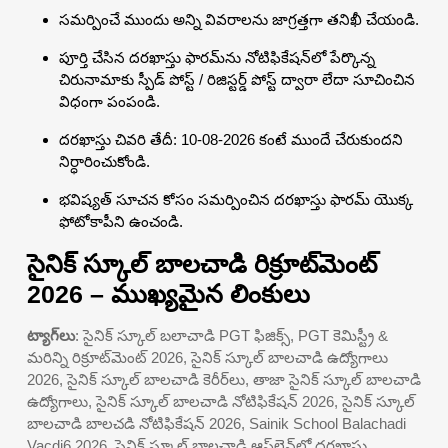
సమర్పించే ముందు అన్ని వివరాలను జాగ్రత్తగా తనిఖీ చేయండి.
పూర్తి చేసిన దరఖాస్తు ఫారమ్‌ను నోటిఫికేషన్‌లో పేర్కొన్న
చిరునామాకు స్పీడ్ పోస్ట్ / రిజిస్టర్డ్ పోస్ట్ ద్వారా లేదా సూచించిన
విధంగా పంపండి.
దరఖాస్తు చివరి తేదీ: 10-08-2026 కంటే ముందే చేరుకుందని
నిర్ధారించుకోండి.
భవిష్యత్ సూచన కోసం సమర్పించిన దరఖాస్తు ఫారమ్ యొక్క
ఫోటోకాపీని ఉంచండి.
సైనిక్ స్కూల్ బాలచాడి రిక్రూట్‌మెంట్
2026 – ముఖ్యమైన లింకులు
ట్యాగ్‌లు
: సైనిక్ స్కూల్ బలాచాడి PGT ఫిజిక్స్, PGT కెమిస్ట్రీ &
మరిన్ని రిక్రూట్‌మెంట్ 2026, సైనిక్ స్కూల్ బాలచాడి ఉద్యోగాలు
2026, సైనిక్ స్కూల్ బాలచాడి కెరీర్‌లు, తాజా సైనిక్ స్కూల్ బాలచాడి
ఉద్యోగాలు, సైనిక్ స్కూల్ బాలచాడి నోటిఫికేషన్ 2026, సైనిక్ స్కూల్
బాలచాడి బాలచడి నోటిఫికేషన్ 2026, Sainik School Balachadi
Vacdi6 2026, సైనిక్ స్కూల్ బాలచాడి ఆఫ్‌లైన్‌లో దరఖాస్తు