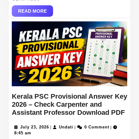
10
Posts
READ
READ MORE
MORE
Kerala PSC Provisional Answer Key
2026 – Check Carpenter and
Kera
Assistant Professor Download PDF
PSC
July
Undati
Prov
July 23, 2026
Undati
0 Comment
|
|
|
23,
8:45 am
Ans
2026