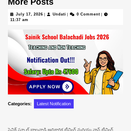
More Posts
July
Undati
July 17, 2026
Undati
0 Comment
|
|
|
17,
11:37 am
2026
Categories:
Latest Notification
సైనిక్ స్కూల్ బాలచాడి అధికారిక టీచింగ్ మరియు నాన్ టీచింగ్