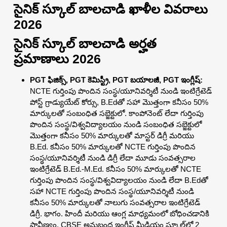
సైనిక్ స్కూల్ బాలచాడి ఖాళీల వివరాలు
2026
సైనిక్ స్కూల్ బాలచాడి అర్హత
ప్రమాణాలు 2026
PGT ఫిజిక్స్, PGT కెమిస్ట్రీ, PGT బయాలజీ, PGT ఇంగ్లీష్:
NCTE గుర్తింపు పొందిన సంస్థ/యూనివర్శిటీ నుండి ఇంటిగ్రేటెడ్
పోస్ట్ గ్రాడ్యుయేట్ కోర్సు, B.Edతో సహా మొత్తంగా కనీసం 50%
మార్కులతో సంబంధిత సబ్జెక్టులో. కాంపోనెంట్ లేదా గుర్తింపు
పొందిన సంస్థ/విశ్వవిద్యాలయం నుండి సంబంధిత సబ్జెక్టులో
మొత్తంగా కనీసం 50% మార్కులతో మాస్టర్ డిగ్రీ మరియు
B.Ed. కనీసం 50% మార్కులతో NCTE గుర్తింపు పొందిన
సంస్థ/యూనివర్శిటీ నుండి డిగ్రీ లేదా మూడు సంవత్సరాల
ఇంటిగ్రేటెడ్ B.Ed.-M.Ed. కనీసం 50% మార్కులతో NCTE
గుర్తింపు పొందిన సంస్థ/విశ్వవిద్యాలయం నుండి లేదా B.Edతో
సహా NCTE గుర్తింపు పొందిన సంస్థ/యూనివర్శిటీ నుండి
కనీసం 50% మార్కులతో నాలుగు సంవత్సరాల ఇంటిగ్రేటెడ్
డిగ్రీ. భాగం. హిందీ మరియు ఆంగ్ల మాధ్యమంలో బోధించడానికి
ప్రావీణ్యం. CBSE అనుబంధ ఇంగ్లీష్ మీడియం స్కూల్‌లో 2