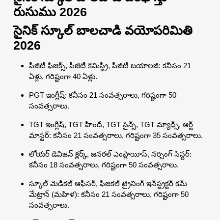
రుసుము 2026
సైనిక్ స్కూల్ బాలచాడి వయోపరిమితి
2026
పీజీటీ ఫిజిక్స్, పీజీటీ కెమిస్ట్రీ, పీజీటీ బయాలజీ: కనీసం 21
ఏళ్లు, గరిష్టంగా 40 ఏళ్లు.
PGT ఇంగ్లీష్: కనీసం 21 సంవత్సరాలు, గరిష్టంగా 50
సంవత్సరాలు.
TGT ఇంగ్లీష్, TGT హిందీ, TGT సైన్స్, TGT మ్యాథ్స్, ఆర్ట్
మాస్టర్: కనీసం 21 సంవత్సరాలు, గరిష్టంగా 35 సంవత్సరాలు.
లోయర్ డివిజన్ క్లర్క్, జనరల్ ఎంప్లాయీస్, నర్సింగ్ సిస్టర్:
కనీసం 18 సంవత్సరాలు, గరిష్టంగా 50 సంవత్సరాలు.
స్కూల్ మెడికల్ ఆఫీసర్, ఫిజికల్ ట్రైనింగ్ ఇన్‌స్ట్రక్టర్ కమ్
మేట్రాన్ (మహిళ): కనీసం 21 సంవత్సరాలు, గరిష్టంగా 50
సంవత్సరాలు.