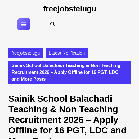
Skip
freejobstelugu
to
content
Open
Skip
Button
to
content
freejobstelugu
Latest Notification
Sainik School Balachadi Teaching & Non Teaching
Recruitment 2026 – Apply Offline for 16 PGT, LDC
and More Posts
Sainik School Balachadi
Teaching & Non Teaching
Recruitment 2026 – Apply
Offline for 16 PGT, LDC and