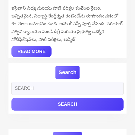
Key
ఇసైవాని విద్య మరియు పోటీ పరీక్షల కంటెంట్ రైటర్,
202
ఖచ్చితమైన, విద్యార్థి-కేంద్రీకృత కంటెంట్‌ను రూపొందించడంలో
–
6+ నెలల అనుభవం ఉంది. ఆమె బీఎస్సీ పూర్తి చేసింది. పెరియార్
Che
విశ్వవిద్యాలయం నుండి డిగ్రీ మరియు ప్రభుత్వ ఉద్యోగ
Carp
నోటిఫికేషన్‌లు, పోటీ పరీక్షలు, అడ్మిట్
and
READ
Assi
READ MORE
MORE
Prof
Dow
Search
PDF
Search
for: