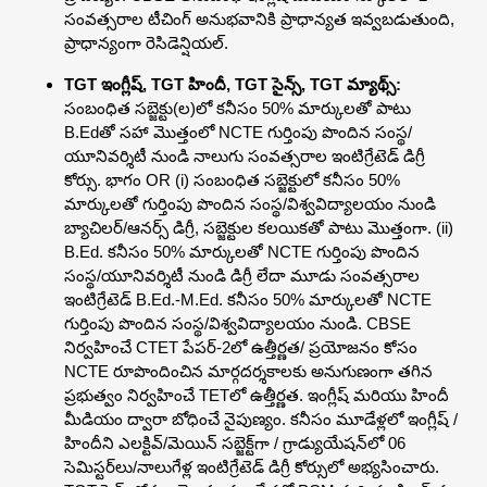
సంవత్సరాల టీచింగ్ అనుభవానికి ప్రాధాన్యత ఇవ్వబడుతుంది,
ప్రాధాన్యంగా రెసిడెన్షియల్.
TGT ఇంగ్లీష్, TGT హిందీ, TGT సైన్స్, TGT మ్యాథ్స్:
సంబంధిత సబ్జెక్టు(ల)లో కనీసం 50% మార్కులతో పాటు
B.Edతో సహా మొత్తంలో NCTE గుర్తింపు పొందిన సంస్థ/
యూనివర్శిటీ నుండి నాలుగు సంవత్సరాల ఇంటిగ్రేటెడ్ డిగ్రీ
కోర్సు. భాగం OR (i) సంబంధిత సబ్జెక్టులో కనీసం 50%
మార్కులతో గుర్తింపు పొందిన సంస్థ/విశ్వవిద్యాలయం నుండి
బ్యాచిలర్/ఆనర్స్ డిగ్రీ, సబ్జెక్టుల కలయికతో పాటు మొత్తంగా. (ii)
B.Ed. కనీసం 50% మార్కులతో NCTE గుర్తింపు పొందిన
సంస్థ/యూనివర్శిటీ నుండి డిగ్రీ లేదా మూడు సంవత్సరాల
ఇంటిగ్రేటెడ్ B.Ed.-M.Ed. కనీసం 50% మార్కులతో NCTE
గుర్తింపు పొందిన సంస్థ/విశ్వవిద్యాలయం నుండి. CBSE
నిర్వహించే CTET పేపర్-2లో ఉత్తీర్ణత/ ప్రయోజనం కోసం
NCTE రూపొందించిన మార్గదర్శకాలకు అనుగుణంగా తగిన
ప్రభుత్వం నిర్వహించే TETలో ఉత్తీర్ణత. ఇంగ్లీష్ మరియు హిందీ
మీడియం ద్వారా బోధించే నైపుణ్యం. కనీసం మూడేళ్లలో ఇంగ్లీష్ /
హిందీని ఎలక్టివ్/మెయిన్ సబ్జెక్ట్‌గా / గ్రాడ్యుయేషన్‌లో 06
సెమిస్టర్‌లు/నాలుగేళ్ల ఇంటిగ్రేటెడ్ డిగ్రీ కోర్సులో అభ్యసించారు.