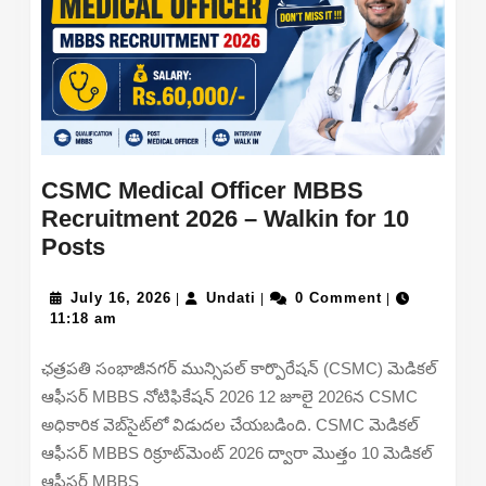
CSMC Medical Officer MBBS
Recruitment 2026 – Walkin for 10
CSMC
Posts
Medical
Officer
July
Undati
July 16, 2026
Undati
0 Comment
|
|
|
16,
11:18 am
MBBS
2026
Recruitment
ఛత్రపతి సంభాజీనగర్ మున్సిపల్ కార్పొరేషన్ (CSMC) మెడికల్
2026
ఆఫీసర్ MBBS నోటిఫికేషన్ 2026 12 జూలై 2026న CSMC
–
అధికారిక వెబ్‌సైట్‌లో విడుదల చేయబడింది. CSMC మెడికల్
Walkin
ఆఫీసర్ MBBS రిక్రూట్‌మెంట్ 2026 ద్వారా మొత్తం 10 మెడికల్
for
ఆఫీసర్ MBBS