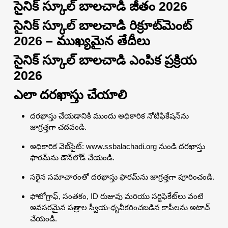
సైనిక్ స్కూల్ బాలచాడి జీతం 2026
సైనిక్ స్కూల్ బాలచాడి రిక్రూట్‌మెంట్
2026 – ముఖ్యమైన తేదీలు
సైనిక్ స్కూల్ బాలచాడి ఎంపిక ప్రక్రియ
2026
ఎలా దరఖాస్తు చేయాలి
దరఖాస్తు చేయడానికి ముందు అధికారిక నోటిఫికేషన్‌ను
జాగ్రత్తగా చదవండి.
అధికారిక వెబ్‌సైట్: www.ssbalachadi.org నుండి దరఖాస్తు
ఫారమ్‌ను డౌన్‌లోడ్ చేయండి.
సరైన సమాచారంతో దరఖాస్తు ఫారమ్‌ను జాగ్రత్తగా పూరించండి.
ఫోటోగ్రాఫ్, సంతకం, ID రుజువు మరియు సర్టిఫికేట్‌లు వంటి
అవసరమైన పత్రాల స్వీయ-ధృవీకరించబడిన కాపీలను అటాచ్
చేయండి.