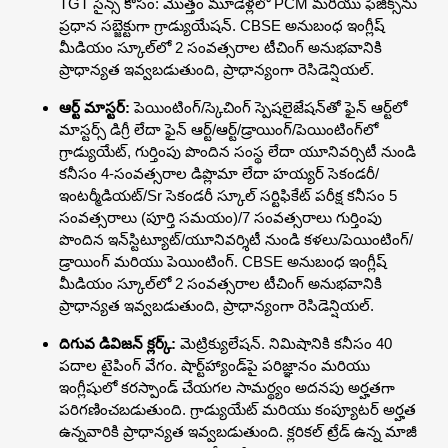
TGT సైన్స్ కోసం: మొత్తం మూడేళ్లలో PCM మరియు ఫిజిక్స్‌ను
ప్రధాన సబ్జెక్టుగా గ్రాడ్యుయేషన్. CBSE అనుబంధ ఇంగ్లీష్
మీడియం స్కూల్‌లో 2 సంవత్సరాల టీచింగ్ అనుభవానికి
ప్రాధాన్యత ఇవ్వబడుతుంది, ప్రాధాన్యంగా రెసిడెన్షియల్.
ఆర్ట్ మాస్టర్:
పెయింటింగ్/స్కెచింగ్ స్పెషలైజేషన్‌తో ఫైన్ ఆర్ట్‌లో
మాస్టర్స్ డిగ్రీ లేదా ఫైన్ ఆర్ట్/ఆర్ట్/డ్రాయింగ్/పెయింటింగ్‌లో
గ్రాడ్యుయేట్, గుర్తింపు పొందిన సంస్థ లేదా యూనివర్సిటీ నుండి
కనీసం 4-సంవత్సరాల డిప్లొమా లేదా హయ్యర్ సెకండరీ/
ఇంటర్మీడియట్/Sr సెకండరీ స్కూల్ సర్టిఫికేట్ పరీక్ష కనీసం 5
సంవత్సరాలు (పూర్తి సమయం)/7 సంవత్సరాలు గుర్తింపు
పొందిన ఇన్‌స్టిట్యూట్/యూనివర్శిటీ నుండి కళలు/పెయింటింగ్/
డ్రాయింగ్ మరియు పెయింటింగ్. CBSE అనుబంధ ఇంగ్లీష్
మీడియం స్కూల్‌లో 2 సంవత్సరాల టీచింగ్ అనుభవానికి
ప్రాధాన్యత ఇవ్వబడుతుంది, ప్రాధాన్యంగా రెసిడెన్షియల్.
దిగువ డివిజన్ క్లర్క్:
మెట్రిక్యులేషన్. నిమిషానికి కనీసం 40
పదాల టైపింగ్ వేగం. షార్ట్‌హ్యాండ్‌పై పరిజ్ఞానం మరియు
ఇంగ్లీషులో కరస్పాండ్ చేయగల సామర్థ్యం అదనపు అర్హతగా
పరిగణించబడుతుంది. గ్రాడ్యుయేట్ మరియు కంప్యూటర్ అర్హత
ఉన్నవారికి ప్రాధాన్యత ఇవ్వబడుతుంది. క్లరికల్ ట్రేడ్ ఉన్న మాజీ