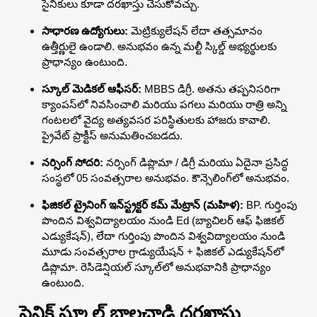
సైనికులు కూడా దరఖాస్తు చేసుకోవచ్చు.
సాధారణ ఉద్యోగులు:
మెట్రిక్యులేషన్ లేదా తత్సమానం
ఉత్తీర్ణులై ఉండాలి. అనుభవం ఉన్న మల్టీ స్కిల్డ్ అభ్యర్థులకు
ప్రాధాన్యం ఉంటుంది.
స్కూల్ మెడికల్ ఆఫీసర్:
MBBS డిగ్రీ. అతను తప్పనిసరిగా
క్యాంపస్‌లో నివసించాలి మరియు పగలు మరియు రాత్రి అన్ని
గంటలలో వైద్య అత్యవసర పరిస్థితులకు హాజరు కావాలి.
ప్రైవేట్ ప్రాక్టీస్ అనుమతించబడదు.
నర్సింగ్ సోదరి:
నర్సింగ్ డిప్లొమా / డిగ్రీ మరియు ఏదైనా ప్రసిద్ధ
సంస్థలో 05 సంవత్సరాల అనుభవం. కౌన్సెలింగ్‌లో అనుభవం.
ఫిజికల్ ట్రైనింగ్ ఇన్‌స్ట్రక్టర్ కమ్ మేట్రాన్ (మహిళ):
BP. గుర్తింపు
పొందిన విశ్వవిద్యాలయం నుండి Ed (బ్యాచిలర్ ఆఫ్ ఫిజికల్
ఎడ్యుకేషన్), లేదా గుర్తింపు పొందిన విశ్వవిద్యాలయం నుండి
మూడు సంవత్సరాల గ్రాడ్యుయేషన్ + ఫిజికల్ ఎడ్యుకేషన్‌లో
డిప్లొమా. రెసిడెన్షియల్ స్కూల్‌లో అనుభవానికి ప్రాధాన్యం
ఉంటుంది.
సైనిక్ స్కూల్ బాలచాడి దరఖాస్తు