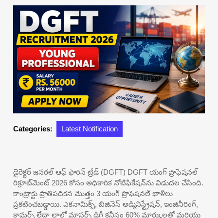
Categories:
Latest Notification
డైరెక్టర్ జనరల్ ఆఫ్ ఫారిన్ ట్రేడ్ (DGFT) DGFT యంగ్ ప్రొఫెషనల్
రిక్రూట్‌మెంట్ 2026 కోసం అధికారిక నోటిఫికేషన్‌ను విడుదల చేసింది.
కాంట్రాక్టు ప్రాతిపదికన మొత్తం 3 యంగ్ ప్రొఫెషనల్ ఖాళీలు
ప్రకటించబడ్డాయి. ఎకనామిక్స్, బిజినెస్ అడ్మినిస్ట్రేషన్, ఇంజినీరింగ్,
కామర్స్ లేదా లాలో మాస్టర్స్ డిగ్రీ కనీసం 60% మార్కులతో మరియు