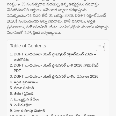
గరిష్టంగా 35 సంవత్సరాల వయస్సు ఉన్న అభ్యర్థులు దరఖాస్తు
చేసుకోవడానికి అర్హులు. ఇమెయిల్ ద్వారా దరఖాస్తును
సమర్పించడానికి చివరి తేదీ 01 ఆగస్టు 2026. DGFT రిక్రూట్‌మెంట్
2026కి సంబంధించిన అన్ని వివరాలు, ఖాళీ వివరాలు, అర్హత
ప్రమాణాలు, వయోపరిమితి, జీతం, ఎంపిక ప్రక్రియ మరియు దరఖాస్తు
విధానంతో సహా, క్రింద ఇవ్వబడ్డాయి.
Table of Contents
DGFT లూథియానా యంగ్ ప్రొఫెషనల్ రిక్రూట్‌మెంట్ 2026 –
అవలోకనం
DGFT లూథియానా యంగ్ ప్రొఫెషనల్ ఖాళీ 2026 నోటిఫికేషన్
PDF
DGFT లూథియానా యంగ్ ప్రొఫెషనల్ ఖాళీల వివరాలు 2026
అర్హత ప్రమాణాలు
వయో పరిమితి
జీతం / స్టైపెండ్
ముఖ్యమైన తేదీలు
ఎంపిక ప్రక్రియ
ఎలా దరఖాస్తు చేయాలి