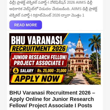
I
ఢిల్లీ) ప్రాజెక్ట్ టెక్నికల్ సపోర్ట్-I నోటిఫికేషన్ 2026 AIIMS ఢిల్లీ
Recruitment
అధికారిక వెబ్‌సైట్‌లో విడుదల చేయబడింది. AIIMS ఢిల్లీ ప్రాజెక్ట్
2026
టెక్నికల్ సపోర్ట్-I రిక్రూట్‌మెంట్ 2026 ద్వారా మొత్తం 1
–
Apply
READ
READ MORE
MORE
Online
BHU Varanasi Recruitment 2026 –
Apply Online for Junior Research
BHU
Fellow/ Project Associate I Posts