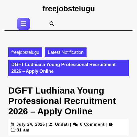
Skip
freejobstelugu
to
content
Open
Skip
Button
to
content
freejobstelugu
Latest Notification
DGFT Ludhiana Young Professional Recruitment
2026 – Apply Online
DGFT Ludhiana Young
Professional Recruitment
2026 – Apply Online
July
Undati
July 24, 2026
Undati
0 Comment
|
|
|
24,
11:31 am
2026