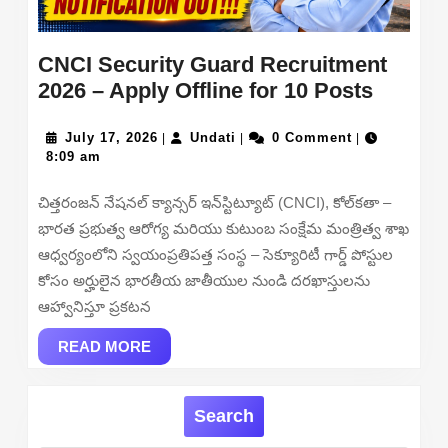
CNCI Security Guard Recruitment
CNCI
2026 – Apply Offline for 10 Posts
Securit
July
Undati
Guard
July 17, 2026
Undati
0 Comment
|
|
|
17,
8:09 am
Recrui
2026
2026
చిత్తరంజన్ నేషనల్ క్యాన్సర్ ఇన్‌స్టిట్యూట్ (CNCI), కోల్‌కతా –
–
భారత ప్రభుత్వ ఆరోగ్య మరియు కుటుంబ సంక్షేమ మంత్రిత్వ శాఖ
Apply
ఆధ్వర్యంలోని స్వయంప్రతిపత్త సంస్థ – సెక్యూరిటీ గార్డ్ పోస్టుల
Offline
కోసం అర్హులైన భారతీయ జాతీయుల నుండి దరఖాస్తులను
for
ఆహ్వానిస్తూ ప్రకటన
10
READ
Posts
READ MORE
MORE
Search