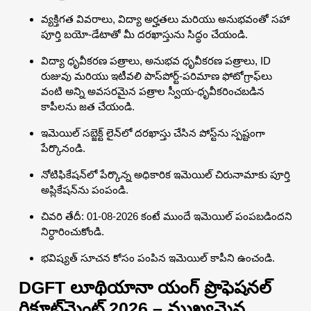
వ్యక్తిగత వివరాలు, విద్యా అర్హతలు మరియు అనుభవంతో సహా
పూర్తి బయో-డేటాతో మీ దరఖాస్తును సిద్ధం చేయండి.
విద్యా ధృవీకరణ పత్రాలు, అనుభవ ధృవీకరణ పత్రాలు, ID
రుజువు మరియు ఇటీవలి పాస్‌పోర్ట్-పరిమాణ ఫోటోగ్రాఫ్‌లు
వంటి అన్ని అవసరమైన పత్రాల స్వీయ-ధృవీకరించబడిన
కాపీలను జత చేయండి.
ఇమెయిల్ సబ్జెక్ట్ లైన్‌లో దరఖాస్తు చేసిన పోస్ట్‌ను స్పష్టంగా
పేర్కొనండి.
నోటిఫికేషన్‌లో పేర్కొన్న అధికారిక ఇమెయిల్ చిరునామాకు పూర్తి
అప్లికేషన్‌ను పంపండి.
చివరి తేదీ: 01-08-2026 కంటే ముందే ఇమెయిల్ పంపబడిందని
నిర్ధారించుకోండి.
భవిష్యత్ సూచన కోసం పంపిన ఇమెయిల్ కాపీని ఉంచండి.
DGFT లూథియానా యంగ్ ప్రొఫెషనల్
రిక్రూట్‌మెంట్ 2026 – ముఖ్యమైన