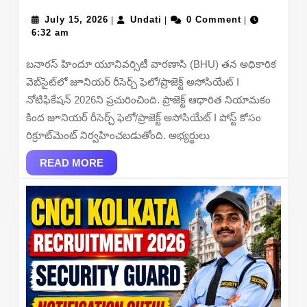
Varana
July
Undati
Recrui
July 15, 2026
Undati
0 Comment
|
|
|
15,
6:32 am
2026
2026
–
బనారస్ హిందూ యూనివర్సిటీ వారణాసి (BHU) తన అధికారిక
Apply
వెబ్‌సైట్‌లో జూనియర్ రీసెర్చ్ ఫెలో/ప్రాజెక్ట్ అసోసియేట్ I
Online
నోటిఫికేషన్ 2026ని ప్రచురించింది. ప్రాజెక్ట్ ఆధారిత నియామకం
for
కింద జూనియర్ రీసెర్చ్ ఫెలో/ప్రాజెక్ట్ అసోసియేట్ I పోస్ట్ కోసం
Junior
రిక్రూట్‌మెంట్ నిర్వహించబడుతోంది. అభ్యర్థులు
Resear
READ
Fellow/
READ MORE
MORE
Project
Associ
I
Posts