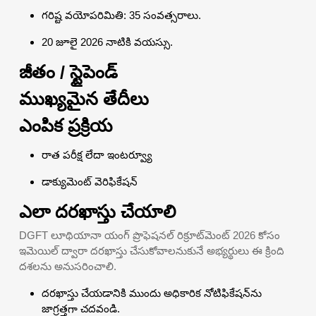
గరిష్ట వయోపరిమితి: 35 సంవత్సరాలు.
20 జూలై 2026 నాటికి వయస్సు.
జీతం / స్టైపెండ్
ముఖ్యమైన తేదీలు
ఎంపిక ప్రక్రియ
రాత పరీక్ష లేదా ఇంటర్వ్యూ
డాక్యుమెంట్ వెరిఫికేషన్
ఎలా దరఖాస్తు చేయాలి
DGFT లూథియానా యంగ్ ప్రొఫెషనల్ రిక్రూట్‌మెంట్ 2026 కోసం
ఇమెయిల్ ద్వారా దరఖాస్తు చేసుకోవాలనుకునే అభ్యర్థులు ఈ క్రింది
దశలను అనుసరించాలి.
దరఖాస్తు చేయడానికి ముందు అధికారిక నోటిఫికేషన్‌ను
జాగ్రత్తగా చదవండి.