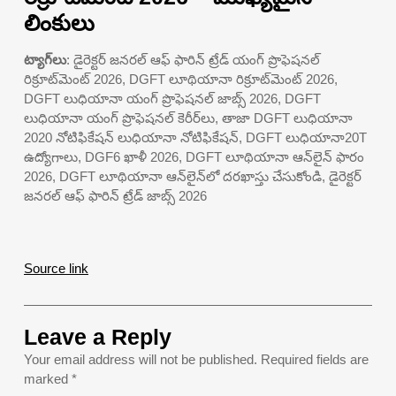
లింకులు
ట్యాగ్‌లు
: డైరెక్టర్ జనరల్ ఆఫ్ ఫారిన్ ట్రేడ్ యంగ్ ప్రొఫెషనల్
రిక్రూట్‌మెంట్ 2026, DGFT లూథియానా రిక్రూట్‌మెంట్ 2026,
DGFT లుధియానా యంగ్ ప్రొఫెషనల్ జాబ్స్ 2026, DGFT
లుధియానా యంగ్ ప్రొఫెషనల్ కెరీర్‌లు, తాజా DGFT లుధియానా
2020 నోటిఫికేషన్ లుధియానా నోటిఫికేషన్, DGFT లుధియానా20T
ఉద్యోగాలు, DGF6 ఖాళీ 2026, DGFT లూథియానా ఆన్‌లైన్ ఫారం
2026, DGFT లూథియానా ఆన్‌లైన్‌లో దరఖాస్తు చేసుకోండి, డైరెక్టర్
జనరల్ ఆఫ్ ఫారిన్ ట్రేడ్ జాబ్స్ 2026
Source link
Leave a Reply
Your email address will not be published.
Required fields are
marked
*