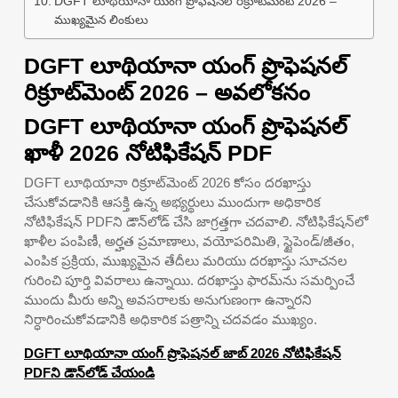
DGFT లూథియానా యంగ్ ప్రొఫెషనల్ రిక్రూట్‌మెంట్ 2026 –
ముఖ్యమైన లింకులు
DGFT లూథియానా యంగ్ ప్రొఫెషనల్
రిక్రూట్‌మెంట్ 2026 – అవలోకనం
DGFT లూథియానా యంగ్ ప్రొఫెషనల్
ఖాళీ 2026 నోటిఫికేషన్ PDF
DGFT లూథియానా రిక్రూట్‌మెంట్ 2026 కోసం దరఖాస్తు
చేసుకోవడానికి ఆసక్తి ఉన్న అభ్యర్థులు ముందుగా అధికారిక
నోటిఫికేషన్ PDFని డౌన్‌లోడ్ చేసి జాగ్రత్తగా చదవాలి. నోటిఫికేషన్‌లో
ఖాళీల పంపిణీ, అర్హత ప్రమాణాలు, వయోపరిమితి, స్టైపెండ్/జీతం,
ఎంపిక ప్రక్రియ, ముఖ్యమైన తేదీలు మరియు దరఖాస్తు సూచనల
గురించి పూర్తి వివరాలు ఉన్నాయి. దరఖాస్తు ఫారమ్‌ను సమర్పించే
ముందు మీరు అన్ని అవసరాలకు అనుగుణంగా ఉన్నారని
నిర్ధారించుకోవడానికి అధికారిక పత్రాన్ని చదవడం ముఖ్యం.
DGFT లూథియానా యంగ్ ప్రొఫెషనల్ జాబ్ 2026 నోటిఫికేషన్
PDFని డౌన్‌లోడ్ చేయండి