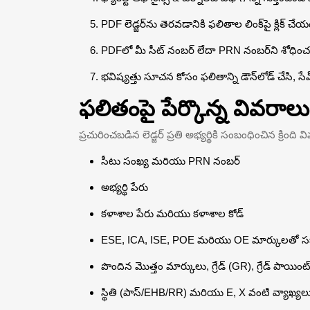
PDF లెడ్జర్‌ను తెరవడానికి ఫలితాల లింక్‌పై క్లిక్ చేయ
PDFలో మీ సీట్ నంబర్ లేదా PRN నంబర్‌ని శోధి
భవిష్యత్తు సూచన కోసం ఫలితాన్ని డౌన్‌లోడ్ చేసి, స
ఫలితంపై పేర్కొన్న వివరాలు
ప్రచురించబడిన లెడ్జర్ ప్రతి అభ్యర్థికి సంబంధించిన క్రింద
సీటు సంఖ్య మరియు PRN నంబర్
అభ్యర్థి పేరు
కళాశాల పేరు మరియు కళాశాల కోడ్
ESE, ICA, ISE, POE మరియు OE మార్కులతో సబ్జెక్ట
పొందిన మొత్తం మార్కులు, గ్రేడ్ (GR), గ్రేడ్ పాయ
స్థితి (పాస్/EHB/RR) మరియు E, X వంటి వ్యాఖ్యల