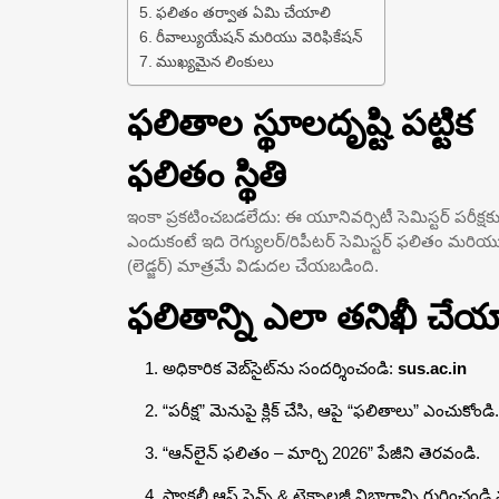
ఫలితం తర్వాత ఏమి చేయాలి
రీవాల్యుయేషన్ మరియు వెరిఫికేషన్
ముఖ్యమైన లింకులు
ఫలితాల స్థూలదృష్టి పట్టిక
ఫలితం స్థితి
ఇంకా ప్రకటించబడలేదు: ఈ యూనివర్సిటీ సెమిస్టర్ పరీక్షకు
ఎందుకంటే ఇది రెగ్యులర్/రిపీటర్ సెమిస్టర్ ఫలితం మరియు రి
(లెడ్జర్) మాత్రమే విడుదల చేయబడింది.
ఫలితాన్ని ఎలా తనిఖీ చేయ
అధికారిక వెబ్‌సైట్‌ను సందర్శించండి:
sus.ac.in
“పరీక్ష” మెనుపై క్లిక్ చేసి, ఆపై “ఫలితాలు” ఎంచుకోండి.
“ఆన్‌లైన్ ఫలితం – మార్చి 2026” పేజీని తెరవండి.
ఫ్యాకల్టీ ఆఫ్ సైన్స్ & టెక్నాలజీ విభాగాన్ని గుర్