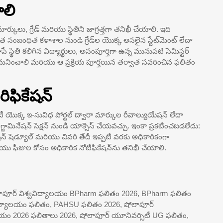
లి
ారి మార్కులు, గ్రేడ్ మరియు స్థితిని జాగ్రత్తగా తనిఖీ చేయాలి. ఇది
ాత సంబంధిత కళాశాల నుండి గ్రేడ్‌ల యొక్క అసలైన స్టేట్‌మెంట్ లేదా
 స్థితి కలిగిన విద్యార్థులు, అసంపూర్తిగా ఉన్న మునుపటి సెమిస్టర్
గమనించాలి మరియు ఆ ప్రక్రియ పూర్తయిన తర్వాత సవరించిన ఫలితం
ిఫికేషన్
ీ యొక్క ఇ-సువిధ పోర్టల్ ద్వారా మార్కుల రీవాల్యుయేషన్ లేదా
గ్జామినేషన్ సెక్షన్ నుండి యాక్సెస్ చేయవచ్చు. ఇంకా ప్రకటించబడలేదు:
ుయేషన్ షెడ్యూల్ మరియు చివరి తేదీ ఇప్పటి వరకు అధికారికంగా
 ఫీజుల కోసం అధికారిక నోటిఫికేషన్‌ను తనిఖీ చేయాలి.
ోలాపూర్ విశ్వవిద్యాలయం BPharm ఫలితం 2026, BPharm ఫలితం
శ్వవిద్యాలయం ఫలితం, PAHSU ఫలితం 2026, షోలాపూర్
యాలయం 2026 ఫలితాలు 2026, షోలాపూర్ యూనివర్సిటీ UG ఫలితం,