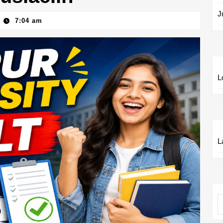
J
7:04 am
L
L