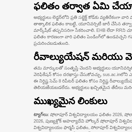
ఫలితం తర్వాత ఏమి చేయా
అభ్యర్థులు లెడ్జర్‌లోని ప్రతి సబ్జెక్ట్ కోడ్‌కు వ్యతిరేకంగా వ
తాత్కాలిక ఫలితం కాబట్టి, యూనివర్సిటీ జారీ చేసిన తర్వ
మార్క్‌షీట్ తప్పనిసరిగా సేకరించాలి. EHB లేదా RRని చూపే
ఫలితం కారణంగా వారి ఫలితం పెండింగ్‌లో ఉండవచ్చని 
ప్రచురించబడుతుంది.
రీవాల్యుయేషన్ మరియు వెర
తమ మార్కులతో సంతృప్తి చెందని అభ్యర్థులు యూనివర్శిట
వెరిఫికేషన్ కోసం దరఖాస్తు చేసుకోవచ్చు, sus.ac.inలోని ఎ
ఈ నిర్దిష్ట సెమ్ 8 రిపీటర్ ఫలితం కోసం నిర్దిష్ట రీవాల్య
తెలియజేయబడలేదు. అభ్యర్థులు ఖచ్చితమైన తేదీలు మరియు
ముఖ్యమైన లింకులు
ట్యాగ్‌లు
: షోలాపూర్ విశ్వవిద్యాలయం ఫలితం 2026, ష
2026, పుణ్యశ్లోక్ అహల్యాదేవి హోల్కర్ షోలాపూర్ వి
విశ్వవిద్యాలయం ఫార్మసీ ఫలితం, సోలాపూర్ విశ్వవిద్