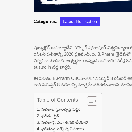
Categories:
Latest Notification
పుణ్యశ్లోక్ అహల్యాదేవి హోల్కర్ షోలాపూర్ విశ్వవిద్
రిపీటర్ ఫలితాన్ని 2026 ప్రకటించింది. B.Pharm (క్రెడిట్‌
నిర్వహించబడింది. అభ్యర్థులు ఇప్పుడు అధికారిక పరీక్ష 8వ 
sus.ac.in వద్ద పోర్టల్.
ఈ ఫలితం B.Pharm CBCS-2017 సెమిస్టర్ 8 రిపీటర్ అభ్యర్థులక
వారి సెమిస్టర్ 8 ఫలితాన్ని మాత్రమే పరిగణించాలని సూచి
Table of Contents
ఫలితాల స్థూలదృష్టి పట్టిక
ఫలితం స్థితి
ఫలితాన్ని ఎలా తనిఖీ చేయాలి
ఫలితంపై పేర్కొన్న వివరాలు