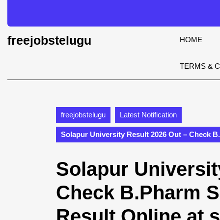
Skip
to
content
Skip
freejobstelugu
HOME
to
content
TERMS & 
freejobstelugu
Latest Notification
Solapur University Result 2026 Out – Check B
Solapur Universit
Check B.Pharm S
Result Online at s