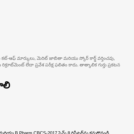
 కట్-ఆఫ్ మార్కులు, మెరిట్ జాబితా మరియు స్కోర్ కార్డ్ వర్తించవు,
క్రూట్‌మెంట్ లేదా ప్రవేశ పరీక్ష ఫలితం కాదు. తాత్కాలిక గుర్తు ప్రకటన
ాలి
తించండి మరియు B.Pharm CBCS-2017 సెమ్ 8 రిపీటర్‌ను కనుగొనండి.