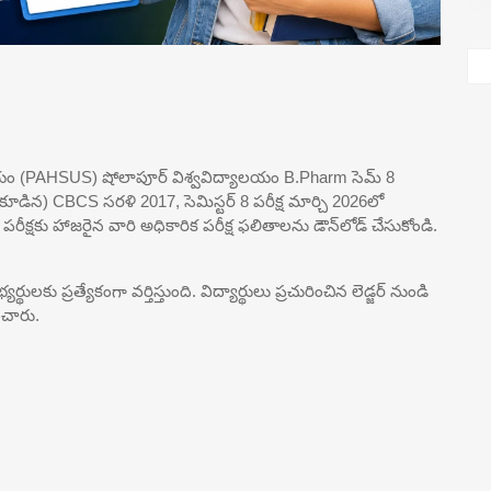
యాలయం (PAHSUS) షోలాపూర్ విశ్వవిద్యాలయం B.Pharm సెమ్ 8
తో కూడిన) CBCS సరళి 2017, సెమిస్టర్ 8 పరీక్ష మార్చి 2026లో
పరీక్షకు హాజరైన వారి అధికారిక పరీక్ష ఫలితాలను డౌన్‌లోడ్ చేసుకోండి.
ు ప్రత్యేకంగా వర్తిస్తుంది. విద్యార్థులు ప్రచురించిన లెడ్జర్ నుండి
ంచారు.