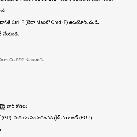
ండి.
ంచడానికి Ctrl+F (లేదా Macలో Cmd+F) ఉపయోగించండి.
ేవ్ చేయండి.
ి వివరాలను కలిగి ఉంటుంది:
్ వారీ కోడ్‌లు
ింట్ (GP), మరియు సంపాదించిన గ్రేడ్ పాయింట్ (EGP)
ు