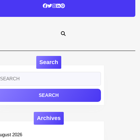
Search
earch
r:
Archives
ugust 2026