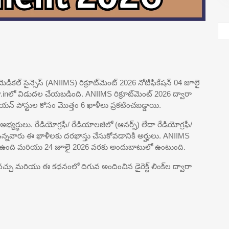
డికల్ సైన్సెస్ (ANIIMS) రిక్రూట్‌మెంట్ 2026 నోటిఫికేషన్ 04 జూలై
.inలో విడుదల చేయబడింది. ANIIMS రిక్రూట్‌మెంట్ 2026 ద్వారా
నీషియన్ పోస్టుల కోసం మొత్తం 6 ఖాళీలు ప్రకటించబడ్డాయి.
ర్థులు. రేడియోగ్రఫీ/ రేడియాలజీలో (ఆనర్స్) లేదా రేడియోగ్రఫీ/
వారు ఈ ఖాళీలకు దరఖాస్తు చేసుకోవడానికి అర్హులు. ANIIMS
 తెరిచి ఉంది మరియు 24 జూలై 2026 వరకు అందుబాటులో ఉంటుంది.
ోవచ్చు మరియు ఈ కథనంలో దిగువ అందించిన డైరెక్ట్ లింక్‌ల ద్వారా