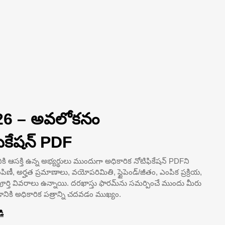
2026 – అవలోకనం
ికేషన్ PDF
కి ఆసక్తి ఉన్న అభ్యర్థులు ముందుగా అధికారిక నోటిఫికేషన్ PDFని
పంపిణీ, అర్హత ప్రమాణాలు, వయోపరిమితి, స్టైపెండ్/జీతం, ఎంపిక ప్రక్రియ,
్తి వివరాలు ఉన్నాయి. దరఖాస్తు ఫారమ్‌ను సమర్పించే ముందు మీరు
నికి అధికారిక పత్రాన్ని చదవడం ముఖ్యం.
డి