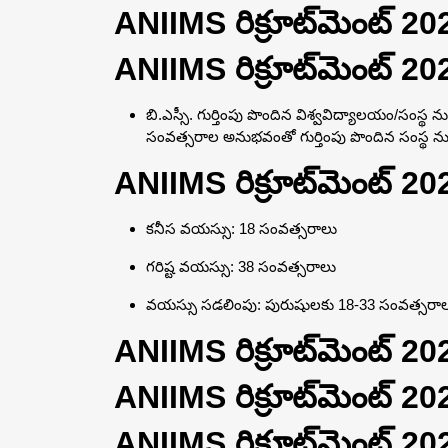
ANIIMS రిక్రూట్‌మెంట్ 20
ANIIMS రిక్రూట్‌మెంట్ 20
బి.ఎస్సీ. గుర్తింపు పొందిన విశ్వవిద్యాలయం/సంస్థ 
సంవత్సరాల అనుభవంతో గుర్తింపు పొందిన సంస్థ నుండ
ANIIMS రిక్రూట్‌మెంట్ 2
కనీస వయస్సు: 18 సంవత్సరాలు
గరిష్ట వయస్సు: 38 సంవత్సరాలు
వయస్సు సడలింపు: పురుషులకు 18-33 సంవత్సరాలు, 
ANIIMS రిక్రూట్‌మెంట్ 2026
ANIIMS రిక్రూట్‌మెంట్ 2
ANIIMS రిక్రూట్‌మెంట్ 202