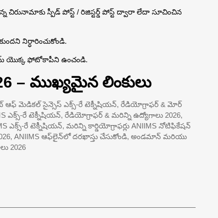
న చిరునామాకు స్పీడ్ పోస్ట్ / రిజిస్టర్డ్ పోస్ట్ ద్వారా లేదా సూచించిన
ుందని నిర్ధారించుకోండి.
్ యొక్క ఫోటోకాపీని ఉంచండి.
026 – ముఖ్యమైన లింకులు
ఫ్ మెడికల్ సైన్సెస్ ఎక్స్-రే టెక్నీషియన్, రేడియోగ్రాఫర్ & మోర్
 ఎక్స్-రే టెక్నీషియన్, రేడియోగ్రాఫర్ & మరిన్ని ఉద్యోగాలు 2026,
MS ఎక్స్-రే టెక్నీషియన్, మరిన్ని కార్డియోగ్రాఫర్లు ANIIMS నోటిఫికేషన్
026, ANIIMS ఆఫ్‌లైన్‌లో దరఖాస్తు చేసుకోండి, అండమాన్ మరియు
గాలు 2026