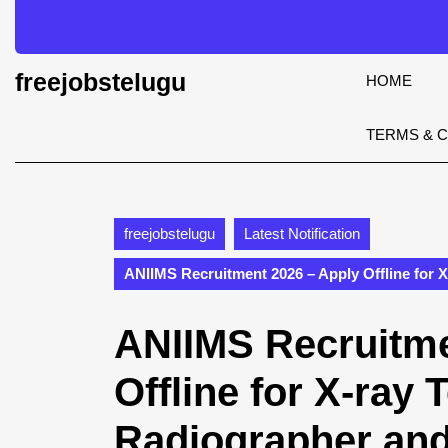
Skip
to
content
Skip
freejobstelugu
HOME
to
content
TERMS & 
freejobstelugu
Latest Notification
ANIIMS Recruitment 2026 – Apply Offline for 
ANIIMS Recruitme
Offline for X-ray 
Radiographer an