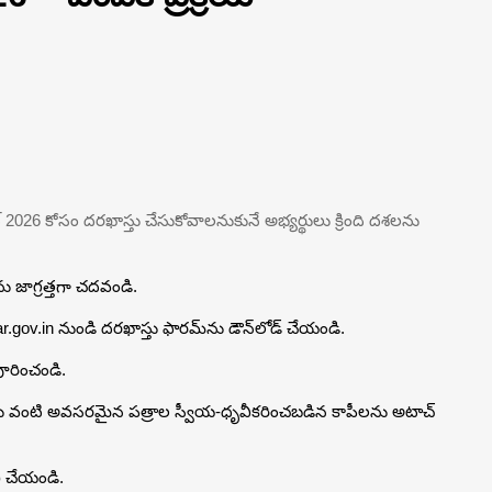
ంట్ 2026 కోసం దరఖాస్తు చేసుకోవాలనుకునే అభ్యర్థులు క్రింది దశలను
ు జాగ్రత్తగా చదవండి.
r.gov.in నుండి దరఖాస్తు ఫారమ్‌ను డౌన్‌లోడ్ చేయండి.
ూరించండి.
ట్‌లు వంటి అవసరమైన పత్రాల స్వీయ-ధృవీకరించబడిన కాపీలను అటాచ్
ీ చేయండి.