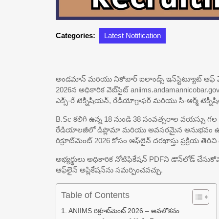
Categories:
Latest Notification
అండమాన్ మరియు నికోబార్ ఐలాండ్స్ ఇన్‌స్టిట్యూట్ ఆఫ్ మె
2026న అధికారిక వెబ్‌సైట్ aniims.andamannicobar.gov
ఎక్స్-రే టెక్నీషియన్, రేడియోగ్రాఫర్ మరియు సి-ఆర్మ్ టెక్
B.Sc కలిగి ఉన్న 18 నుండి 38 సంవత్సరాల వయస్సు గల అభ్య
రేడియాలజీలో డిప్లొమా మరియు అవసరమైన అనుభవం ఉన్న
రిక్రూట్‌మెంట్ 2026 కోసం ఆఫ్‌లైన్ దరఖాస్తు ప్రక్రియ
అభ్యర్థులు అధికారిక నోటిఫికేషన్ PDFని డౌన్‌లోడ్ చేసుక
ఆఫ్‌లైన్ అప్లికేషన్‌ను సమర్పించవచ్చు.
Table of Contents
ANIIMS రిక్రూట్‌మెంట్ 2026 – అవలోకనం