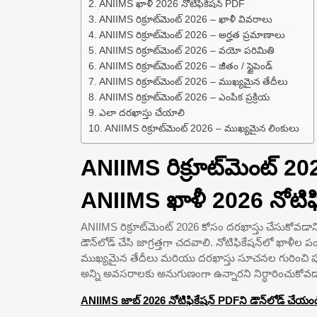
ANIIMS ఖాళీ 2026 నోటిఫికేషన్ PDF
ANIIMS రిక్రూట్‌మెంట్ 2026 – ఖాళీ వివరాలు
ANIIMS రిక్రూట్‌మెంట్ 2026 – అర్హత ప్రమాణాలు
ANIIMS రిక్రూట్‌మెంట్ 2026 – వయో పరిమితి
ANIIMS రిక్రూట్‌మెంట్ 2026 – జీతం / స్టైపెండ్
ANIIMS రిక్రూట్‌మెంట్ 2026 – ముఖ్యమైన తేదీలు
ANIIMS రిక్రూట్‌మెంట్ 2026 – ఎంపిక ప్రక్రియ
ఎలా దరఖాస్తు చేయాలి
ANIIMS రిక్రూట్‌మెంట్ 2026 – ముఖ్యమైన లింకులు
ANIIMS రిక్రూట్‌మెంట్ 
ANIIMS ఖాళీ 2026 నోటిఫ
ANIIMS రిక్రూట్‌మెంట్ 2026 కోసం దరఖాస్తు చేసుకోవడాని
డౌన్‌లోడ్ చేసి జాగ్రత్తగా చదవాలి. నోటిఫికేషన్‌లో ఖాళీల 
ముఖ్యమైన తేదీలు మరియు దరఖాస్తు సూచనల గురించి పూర
అన్ని అవసరాలకు అనుగుణంగా ఉన్నారని నిర్ధారించుకోవడా
ANIIMS జాబ్ 2026 నోటిఫికేషన్ PDFని డౌన్‌లోడ్ చేయం