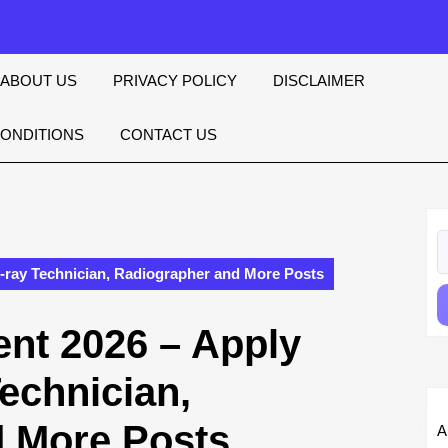
ABOUT US
PRIVACY POLICY
DISCLAIMER
CONDITIONS
CONTACT US
S
fo
X-ray Technician, Radiographer and More Posts
nt 2026 – Apply
Technician,
d More Posts
A