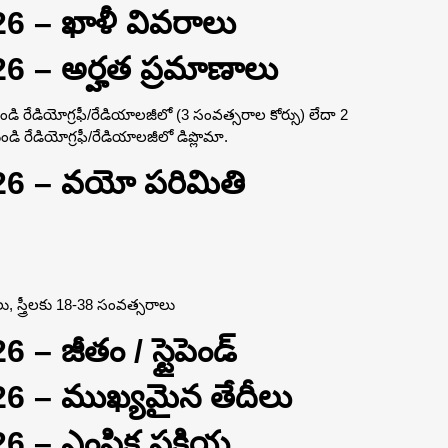
26 – ఖాళీ వివరాలు
26 – అర్హత ప్రమాణాలు
నుండి రేడియోగ్రఫీ/రేడియాలజీలో (3 సంవత్సరాల కోర్సు) లేదా 2
ి రేడియోగ్రఫీ/రేడియాలజీలో డిప్లొమా.
026 – వయో పరిమితి
స్త్రీలకు 18-38 సంవత్సరాలు
 – జీతం / స్టైపెండ్
026 – ముఖ్యమైన తేదీలు
6 – ఎంపిక ప్రక్రియ