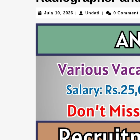
July
Undati
July 10, 2026
Undati
0 Comment
|
|
10,
2026