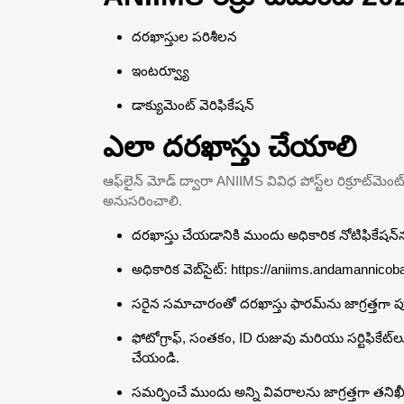
దరఖాస్తుల పరిశీలన
ఇంటర్వ్యూ
డాక్యుమెంట్ వెరిఫికేషన్
ఎలా దరఖాస్తు చేయాలి
ఆఫ్‌లైన్ మోడ్ ద్వారా ANIIMS వివిధ పోస్ట్‌ల రిక్రూట్‌మె
అనుసరించాలి.
దరఖాస్తు చేయడానికి ముందు అధికారిక నోటిఫికేషన్‌న
అధికారిక వెబ్‌సైట్: https://aniims.andamannicoba
సరైన సమాచారంతో దరఖాస్తు ఫారమ్‌ను జాగ్రత్తగా ప
ఫోటోగ్రాఫ్, సంతకం, ID రుజువు మరియు సర్టిఫికే
చేయండి.
సమర్పించే ముందు అన్ని వివరాలను జాగ్రత్తగా తనిఖ