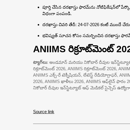
పూర్తి చేసిన దరఖాస్తు ఫారమ్‌ను నోటిఫికేషన్‌లో పేర్కొన్
విధంగా పంపండి.
దరఖాస్తు చివరి తేదీ: 24-07-2026 కంటే ముందే చేరుక
భవిష్యత్ సూచన కోసం సమర్పించిన దరఖాస్తు ఫారమ
ANIIMS రిక్రూట్‌మెంట్ 2
ట్యాగ్‌లు
: అండమాన్ మరియు నికోబార్ దీవుల ఇన్‌స్టిట్యూట్ ఆ
రిక్రూట్‌మెంట్ 2026, ANIIMS రిక్రూట్‌మెంట్ 2026, ANIIMS
ANIIMS ఎక్స్-రే టెక్నీషియన్, లేటెస్ట్ రేడియోగ్రాఫర్, ANII
2026, ANIIMS ఖాళీలు 2026, ANIIMS ఆఫ్‌లైన్ ఫారం 2
నికోబార్ దీవుల ఇన్‌స్టిట్యూట్ ఆఫ్ మెడికల్ సైన్సెస్ ఉద్యో
Source link