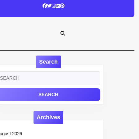
Search
earch
r:
Archives
ugust 2026