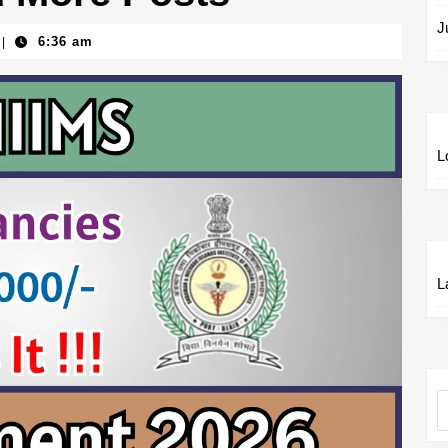
J
6:36 am
|
L
L