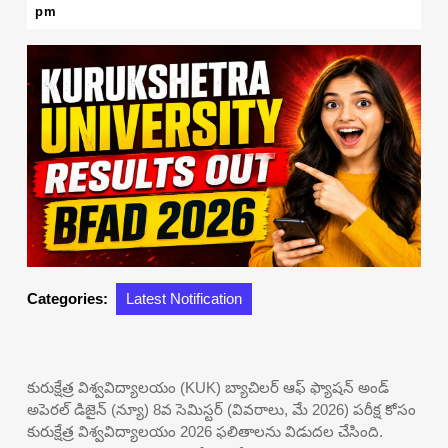
8,
pm
2026
Categories:
Latest Notification
కురుక్షేత్ర విశ్వవిద్యాలయం (KUK) బ్యాచిలర్ ఆఫ్ ఫ్యాషన్ అండ్
అపెరల్ డిజైన్ (న్యూ) 8వ సెమిస్టర్ (వివరాలు, మే 2026) పరీక్ష కోసం
కురుక్షేత్ర విశ్వవిద్యాలయం 2026 ఫలితాలను విడుదల చేసింది.