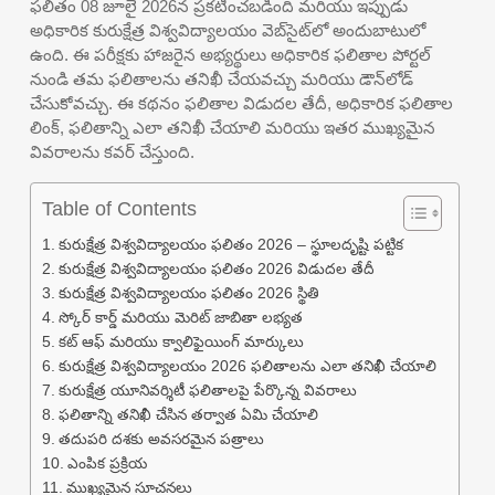
ఫలితం 08 జూలై 2026న ప్రకటించబడింది మరియు ఇప్పుడు
అధికారిక కురుక్షేత్ర విశ్వవిద్యాలయం వెబ్‌సైట్‌లో అందుబాటులో
ఉంది. ఈ పరీక్షకు హాజరైన అభ్యర్థులు అధికారిక ఫలితాల పోర్టల్
నుండి తమ ఫలితాలను తనిఖీ చేయవచ్చు మరియు డౌన్‌లోడ్
చేసుకోవచ్చు. ఈ కథనం ఫలితాల విడుదల తేదీ, అధికారిక ఫలితాల
లింక్, ఫలితాన్ని ఎలా తనిఖీ చేయాలి మరియు ఇతర ముఖ్యమైన
వివరాలను కవర్ చేస్తుంది.
Table of Contents
కురుక్షేత్ర విశ్వవిద్యాలయం ఫలితం 2026 – స్థూలదృష్టి పట్టిక
కురుక్షేత్ర విశ్వవిద్యాలయం ఫలితం 2026 విడుదల తేదీ
కురుక్షేత్ర విశ్వవిద్యాలయం ఫలితం 2026 స్థితి
స్కోర్ కార్డ్ మరియు మెరిట్ జాబితా లభ్యత
కట్ ఆఫ్ మరియు క్వాలిఫైయింగ్ మార్కులు
కురుక్షేత్ర విశ్వవిద్యాలయం 2026 ఫలితాలను ఎలా తనిఖీ చేయాలి
కురుక్షేత్ర యూనివర్శిటీ ఫలితాలపై పేర్కొన్న వివరాలు
ఫలితాన్ని తనిఖీ చేసిన తర్వాత ఏమి చేయాలి
తదుపరి దశకు అవసరమైన పత్రాలు
ఎంపిక ప్రక్రియ
ముఖ్యమైన సూచనలు