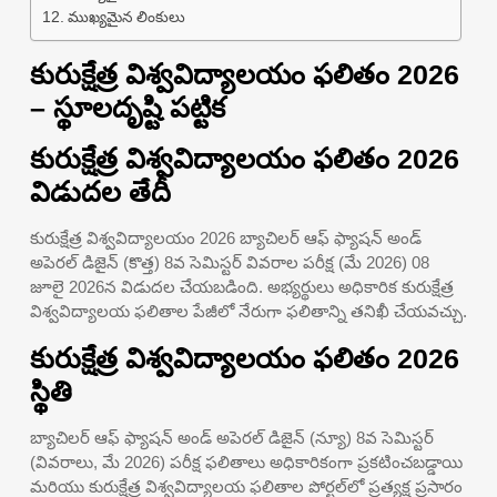
ముఖ్యమైన లింకులు
కురుక్షేత్ర విశ్వవిద్యాలయం ఫలితం 2026
– స్థూలదృష్టి పట్టిక
కురుక్షేత్ర విశ్వవిద్యాలయం ఫలితం 2026
విడుదల తేదీ
కురుక్షేత్ర విశ్వవిద్యాలయం 2026 బ్యాచిలర్ ఆఫ్ ఫ్యాషన్ అండ్
అపెరల్ డిజైన్ (కొత్త) 8వ సెమిస్టర్ వివరాల పరీక్ష (మే 2026) 08
జూలై 2026న విడుదల చేయబడింది. అభ్యర్థులు అధికారిక కురుక్షేత్ర
విశ్వవిద్యాలయ ఫలితాల పేజీలో నేరుగా ఫలితాన్ని తనిఖీ చేయవచ్చు.
కురుక్షేత్ర విశ్వవిద్యాలయం ఫలితం 2026
స్థితి
బ్యాచిలర్ ఆఫ్ ఫ్యాషన్ అండ్ అపెరల్ డిజైన్ (న్యూ) 8వ సెమిస్టర్
(వివరాలు, మే 2026) పరీక్ష ఫలితాలు అధికారికంగా ప్రకటించబడ్డాయి
మరియు కురుక్షేత్ర విశ్వవిద్యాలయ ఫలితాల పోర్టల్‌లో ప్రత్యక్ష ప్రసారం