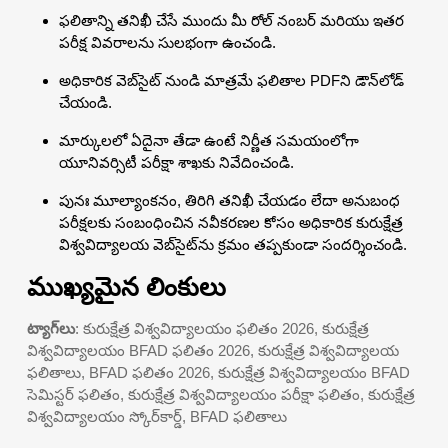
ఫలితాన్ని తనిఖీ చేసే ముందు మీ రోల్ నంబర్ మరియు ఇతర
పరీక్ష వివరాలను సులభంగా ఉంచండి.
అధికారిక వెబ్‌సైట్ నుండి మాత్రమే ఫలితాల PDFని డౌన్‌లోడ్
చేయండి.
మార్కులలో ఏదైనా తేడా ఉంటే నిర్ణీత సమయంలోగా
యూనివర్సిటీ పరీక్షా శాఖకు నివేదించండి.
పునః మూల్యాంకనం, తిరిగి తనిఖీ చేయడం లేదా అనుబంధ
పరీక్షలకు సంబంధించిన నవీకరణల కోసం అధికారిక కురుక్షేత్ర
విశ్వవిద్యాలయ వెబ్‌సైట్‌ను క్రమం తప్పకుండా సందర్శించండి.
ముఖ్యమైన లింకులు
ట్యాగ్‌లు
: కురుక్షేత్ర విశ్వవిద్యాలయం ఫలితం 2026, కురుక్షేత్ర
విశ్వవిద్యాలయం BFAD ఫలితం 2026, కురుక్షేత్ర విశ్వవిద్యాలయ
ఫలితాలు, BFAD ఫలితం 2026, కురుక్షేత్ర విశ్వవిద్యాలయం BFAD
సెమిస్టర్ ఫలితం, కురుక్షేత్ర విశ్వవిద్యాలయం పరీక్షా ఫలితం, కురుక్షేత్ర
విశ్వవిద్యాలయం స్కోర్‌కార్డ్, BFAD ఫలితాలు