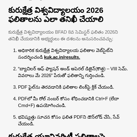
కురుక్షేత్ర విశ్వవిద్యాలయం 2026
ఫలితాలను ఎలా తనిఖీ చేయాలి
కురుక్షేత్ర విశ్వవిద్యాలయం BFAD 8వ సెమిస్టర్ ఫలితం 2026ని
తనిఖీ చేయడానికి అభ్యర్థులు ఈ దశలను అనుసరించవచ్చు:
అధికారిక కురుక్షేత్ర విశ్వవిద్యాలయ ఫలితాల వెబ్‌సైట్‌ని
సందర్శించండి
kuk.ac.in/results.
“బ్యాచిలర్ ఆఫ్ ఫ్యాషన్ అండ్ అపెరల్ డిజైన్(కొత్త) – VIII సెమ్.
వివరాలు మే 2026” పేరుతో ఫలితాన్ని గుర్తించండి.
PDF ఫైల్‌ను తెరవడానికి ఫలితాల లింక్‌పై క్లిక్ చేయండి.
PDFలో మీ రోల్ నంబర్ కోసం శోధించడానికి Ctrl+F (లేదా
Cmd+F) ఉపయోగించండి.
భవిష్యత్తు సూచన కోసం ఫలిత PDFని డౌన్‌లోడ్ చేసి, సేవ్
చేయండి.
కురుక్షేత్ర యూనివర్శిటీ ఫలితాలపై