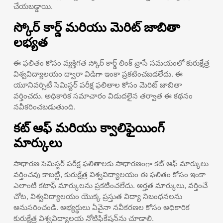
చేయబడ్డాయి.
స్కోర్ కార్డ్ మరియు మెరిట్ జాబితా
లభ్యత
ఈ ఫలితం కోసం వ్యక్తిగత స్కోర్ కార్డ్ లింక్ వ్రాసే సమయంలో కురుక్షేత్ర
విశ్వవిద్యాలయం ద్వారా విడిగా ఇంకా ప్రకటించబడలేదు. ఈ
యూనివర్సిటీ సెమిస్టర్ పరీక్ష ఫలితాల కోసం మెరిట్ జాబితా
వర్తించదు. అధికారిక సమాచారం విడుదలైన తర్వాత ఈ కథనం
నవీకరించబడుతుంది.
కట్ ఆఫ్ మరియు క్వాలిఫైయింగ్
మార్కులు
సాధారణ సెమిస్టర్ పరీక్ష ఫలితాలకు సాధారణంగా కట్ ఆఫ్ మార్కులు
వర్తించవు కాబట్టి, కురుక్షేత్ర విశ్వవిద్యాలయం ఈ ఫలితం కోసం ఇంకా
ఎలాంటి కటాఫ్ మార్కులను ప్రకటించలేదు. అర్హత మార్కులు, వర్తించే
చోట, విశ్వవిద్యాలయం యొక్క ప్రస్తుత విద్యా నిబంధనలను
అనుసరించండి. అభ్యర్థులు ఏవైనా నవీకరణల కోసం అధికారిక
కురుక్షేత్ర విశ్వవిద్యాలయ నోటిఫికేషన్‌ను చూడాలి.