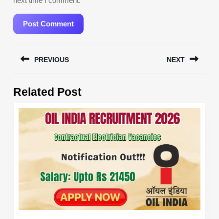
next time I comment.
Post
PREVIOUS
NEXT
navigation
Previous
Next
Related Post
post:
post: