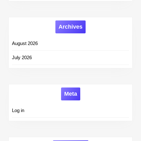
Archives
August 2026
July 2026
Meta
Log in