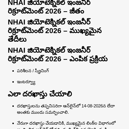
NHAI జియోటెక్నికల్ ఇంజనీర్
రిక్రూట్‌మెంట్ 2026 – జీతం
NHAI జియోటెక్నికల్ ఇంజనీర్
రిక్రూట్‌మెంట్ 2026 – ముఖ్యమైన
తేదీలు
NHAI జియోటెక్నికల్ ఇంజనీర్
రిక్రూట్‌మెంట్ 2026 – ఎంపిక ప్రక్రియ
పరిశీలన / స్క్రీనింగ్
ఇంటర్వ్యూ
ఎలా దరఖాస్తు చేయాలి
దరఖాస్తులను తప్పనిసరిగా ఆన్‌లైన్‌లో 14-08-2026న లేదా
అంతకు ముందు సమర్పించాలి.
నేరుగా దరఖాస్తు చేయడానికి, ముఖ్యమైన లింక్‌ల విభాగంలో