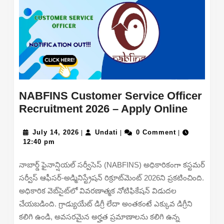
NABFINS Customer Service Officer
NABFI
Recruitment 2026 – Apply Online
Custo
July
Undati
Servic
July 14, 2026
Undati
0 Comment
|
|
|
14,
12:40 pm
Officer
2026
Recrui
నాబార్డ్ ఫైనాన్షియల్ సర్వీసెస్ (NABFINS) అధికారికంగా కస్టమర్
2026
సర్వీస్ ఆఫీసర్-అడ్మినిస్ట్రేషన్ రిక్రూట్‌మెంట్ 2026ని ప్రకటించింది.
–
అధికారిక వెబ్‌సైట్‌లో వివరణాత్మక నోటిఫికేషన్ విడుదల
Apply
చేయబడింది. గ్రాడ్యుయేట్ డిగ్రీ లేదా అంతకంటే ఎక్కువ డిగ్రీని
Online
కలిగి ఉండి, అవసరమైన అర్హత ప్రమాణాలను కలిగి ఉన్న