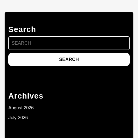
Search
Search
for:
Archives
August 2026
July 2026