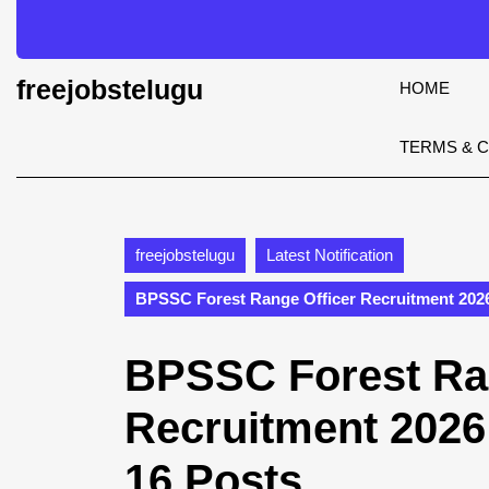
Skip
to
content
Skip
freejobstelugu
HOME
to
content
TERMS & 
freejobstelugu
Latest Notification
BPSSC Forest Range Officer Recruitment 2026 
BPSSC Forest Ran
Recruitment 2026 
16 Posts