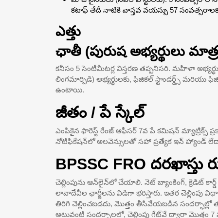
కటాఫ్ తేదీ నాటికి వాస్తవ వయస్సు 57 సంవత్సరా
ఎత్తు
ఛాతీ (పురుష అభ్యర్థులు మాత్
కనీసం 5 సెంటీమీటర్ల విస్తరణ తప్పనిసరి. మహిళా అభ్యర్థుల
లింగమార్పిడి) అభ్యర్థులకు, ఫిజికల్ స్టాండర్డ్స్ మరియు ఫిజికల
ఉంటాయి.
జీతం / పే స్కేల్
ఎంపికైన ఫారెస్ట్ రేంజ్ ఆఫీసర్ 7వ పే కమిషన్ మ్యాట్రిక్స
నోటిఫికేషన్‌లో అలవెన్సులతో సహా ప్రత్యేక ఇన్ హ్యాండ్ ల
BPSSC FRO దరఖాస్తు 
చెల్లింపును ఆన్‌లైన్‌లో చేయాలి. నెట్ బ్యాంకింగ్, క్రెడిట్ కార
లావాదేవీల ఛార్జీలను విడిగా భరిస్తారు. ఇతర చెల్లిం
తిరిగి చెల్లించబడదు, మొత్తం తీసివేయబడిన సందర్భాల్లో త
అటువంటి సందర్భాలలో, చెల్లింపు గేట్‌వే ద్వారా మొత్తం 7