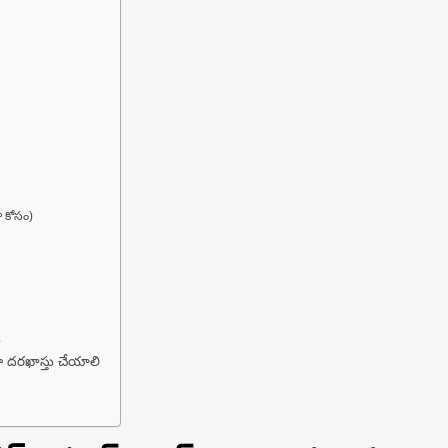
ా కోసం)
ు
లా దరఖాస్తు చేయాలి