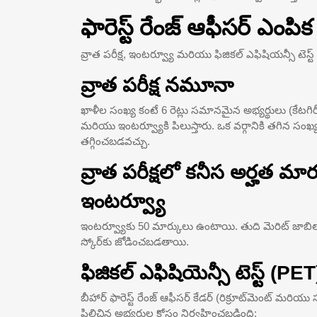
ఫారెస్ట్ రేంజ్ ఆఫీసర్ ఎంపిక 
వ్రాత పరీక్ష, ఇంటర్వ్యూ మరియు ఫిజికల్ ఎఫిషియన్సీ టెస
వ్రాత పరీక్ష నమూనా
ఖాళీల సంఖ్య కంటే 6 రెట్లు సమానమైన అభ్యర్థులు (కేటగిరీ 
మరియు ఇంటర్వ్యూకి పిలుస్తారు. ఒక వర్గానికి తగిన సంఖ్
తగ్గించబడవచ్చు.
వ్రాత పరీక్షలో కనీస అర్హత మార
ఇంటర్వ్యూ
ఇంటర్వ్యూకు 50 మార్కులు ఉంటాయి. తుది మెరిట్ జాబితాన
స్కోర్‌కు జోడించబడతాయి.
ఫిజికల్ ఎఫిషియెన్సీ టెస్ట్ (PET
బీహార్ ఫారెస్ట్ రేంజ్ ఆఫీసర్ కేడర్ (రిక్రూట్‌మెంట్ మరియు
పిలిచిన అభ్యర్థుల కోసం నిర్వహించబడింది: