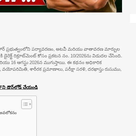
) బీహార్ ప్రభుత్వంలోని పర్యావరణం, అటవీ మరియు వాతావరణ మార్పుల
్ట్‌కి డైరెక్ట్ రిక్రూట్‌మెంట్ కోసం ప్రకటన నం. 10/2026ను విడుదల చేసింది.
మరియు 16 ఆగస్టు 2026న ముగుస్తాయి. ఈ కథనం అధికారిక
త, వయోపరిమితి, శారీరక ప్రమాణాలు, పరీక్షా సరళి, దరఖాస్తు రుసుము,
Fని డౌన్‌లోడ్ చేయండి
ిత అవలోకనం