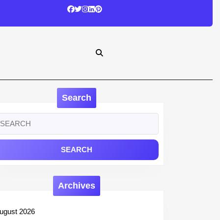
Search
earch
r:
Archives
ugust 2026