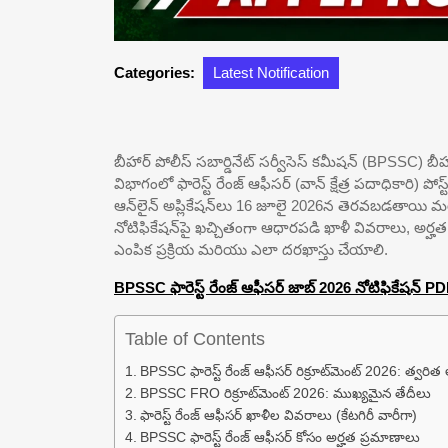
Categories:
Latest Notification
బీహార్ పోలీస్ సబార్డినేట్ సర్వీసెస్ కమీషన్ (BPSSC
విభాగంలో ఫారెస్ట్ రేంజ్ ఆఫీసర్ (వాన్ క్షేత్ర పదాధికారి) పోస
ఆన్‌లైన్ అప్లికేషన్‌లు 16 జూలై 2026న తెరవబడతాయి 
నోటిఫికేషన్‌పై ఖచ్చితంగా ఆధారపడి ఖాళీ వివరాలు, అర్హ
ఎంపిక ప్రక్రియ మరియు ఎలా దరఖాస్తు చేయాలి.
BPSSC ఫారెస్ట్ రేంజ్ ఆఫీసర్ జాబ్ 2026 నోటిఫికేషన్ PD
Table of Contents
BPSSC ఫారెస్ట్ రేంజ్ ఆఫీసర్ రిక్రూట్‌మెంట్ 2026: త్వర
BPSSC FRO రిక్రూట్‌మెంట్ 2026: ముఖ్యమైన తేదీలు
ఫారెస్ట్ రేంజ్ ఆఫీసర్ ఖాళీల వివరాలు (కేటగిరీ వారీగా)
BPSSC ఫారెస్ట్ రేంజ్ ఆఫీసర్ కోసం అర్హత ప్రమాణాలు