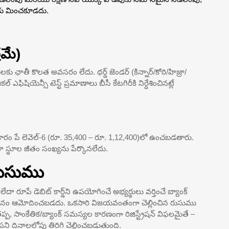
లకు మించకూడదు.
రమే)
కు ఛాతీ కొలత అవసరం లేదు. థర్డ్ జెండర్ (కిన్నార్/కోఠి/హిజ్రా/
్ ఎఫిషియెన్సీ టెస్ట్ ప్రమాణాలు బీసీ కేటగిరీకి నిర్దేశించినట్లే
్ ప్రకారం పే లెవెల్-6 (రూ. 35,400 – రూ. 1,12,400)లో ఉంచబడతారు.
ేదా స్థూల జీతం సంఖ్యను పేర్కొనలేదు.
రుసుము
్డ్ లేదా రూపే డెబిట్ కార్డ్‌ని ఉపయోగించే అభ్యర్థులు వర్తించే బ్యాంక్
పు విధానం ఆమోదించబడదు. ఒకసారి విజయవంతంగా చెల్లించిన రుసుము
ప్ప, సాంకేతిక/బ్యాంక్ సమస్యల కారణంగా రిజిస్ట్రేషన్ విఫలమైతే –
 పని దినాలలోపు తిరిగి చెల్లించబడుతుంది.