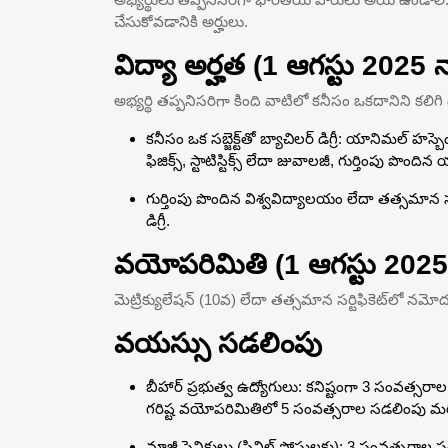
చేసుకోవడానికి అర్హులు.
విద్యా అర్హత (1 ఆగస్టు 2025 న
అభ్యర్థి తప్పనిసరిగా కింది వాటిలో కనీసం ఒకదానిని కలిగి
కనీసం ఒక సబ్జెక్ట్‌తో బ్యాచిలర్ డిగ్రీ: యానిమల్ హస్బె
ఫిజిక్స్, స్టాటిస్టిక్స్ లేదా జువాలజీ, గుర్తింపు పొంద
గుర్తింపు పొందిన విశ్వవిద్యాలయం లేదా తత్సమాన సం
డిగ్రీ.
వయోపరిమితి (1 ఆగస్టు 2025 
మెట్రిక్యులేషన్ (10వ) లేదా తత్సమాన సర్టిఫికెట్‌లో న
వయస్సు సడలింపు
బీహార్ ప్రభుత్వ ఉద్యోగులు: కనిష్టంగా 3 సంవత్సరాల రె
గరిష్ట వయోపరిమితిలో 5 సంవత్సరాల సడలింపు మరియు 
మాజీ సైనికులు (సివిల్ పోస్టులకు): 3 సంవత్సర