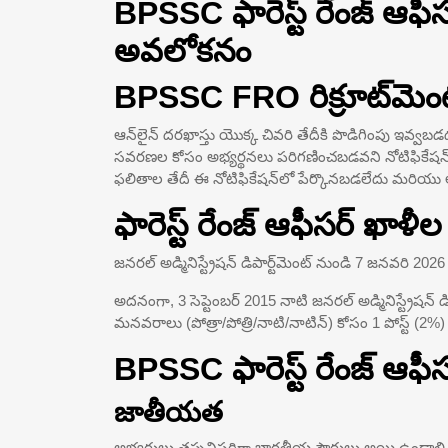
BPSSC ఫారెస్ట్ రేంజ్ ఆఫీస
అవలోకనం
BPSSC FRO రిక్రూట్‌మెం
ఆన్‌లైన్ దరఖాస్తు యొక్క చివరి తేదీకి పొడిగింపు ఇవ్వబ
సవరణల కోసం అభ్యర్థనలు పరిగణించబడవని నోటిఫికేషన్ స్పష్
ఫలితాల తేదీ ఈ నోటిఫికేషన్‌లో పేర్కొనబడలేదు మరియు అ
ఫారెస్ట్ రేంజ్ ఆఫీసర్ ఖాళీ
జనరల్ అడ్మినిస్ట్రేషన్ డిపార్ట్‌మెంట్ నుండి 7 జనవరి 2
అదనంగా, 3 సెప్టెంబర్ 2015 నాటి జనరల్ అడ్మినిస్ట్రేషన్ 
మనవరాలు (పోత్రా/పోత్రి/నాటి/నాటిన్) కోసం 1 పోస్ట్ (2%)
BPSSC ఫారెస్ట్ రేంజ్ ఆఫీ
జాతీయత
అభ్యర్థులు తప్పనిసరిగా భారతీయ పౌరులు అయి ఉండాలి. పుర