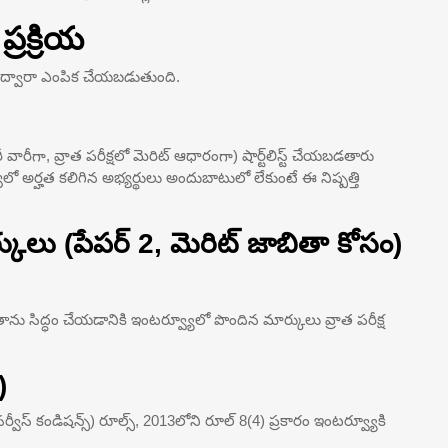
ప్రక్రియ
్ట్ ద్వారా ఎంపిక చేయబడుతుంది.
వారీగా, వ్రాత పరీక్షలో మెరిట్ ఆధారంగా) షార్ట్‌లిస్ట్ చేయబడతారు
యలో అర్హత కలిగిన అభ్యర్థులు అందుబాటులో లేకుంటే ఈ నిష్పత్తి
్కులు (పేపర్ 2, మెరిట్ జాబితా కోసం)
ు సిద్ధం చేయడానికి ఇంటర్వ్యూలో పొందిన మార్కులు వ్రాత పరీక్ష
)
 సర్వీస్ కండిషన్స్) రూల్స్, 2013లోని రూల్ 8(4) ప్రకారం ఇంటర్వ్యూకి