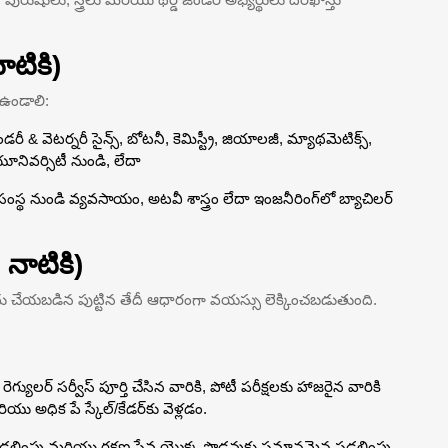
ాటికి)
 ఉండాలి:
ండరీ & వెటర్నరీ సైన్స్, బోటనీ, కెమిస్ట్రీ, జియాలజీ, మ్యాథమెటిక్స్,
ిన యూనివర్సిటీ నుండి, లేదా
స్థ నుండి వ్యవసాయం, అటవీ శాస్త్రం లేదా ఇంజనీరింగ్‌లో బ్యాచిలర్
నాటికి)
మోదు చేయబడిన పుట్టిన తేదీ ఆధారంగా వయస్సు లెక్కించబడుతుంది.
గ్యులర్ సర్వీస్ పూర్తి చేసిన వారికి, పోటీ పరీక్షలకు హాజరైన వారికి
అధిక పే స్కేల్/కేడర్‌కు వెళ్లడం.
ాల సడలింపు మరియు రక్షణ సేవ యొక్క పొడవుకు సమానమైన సడలింపు,