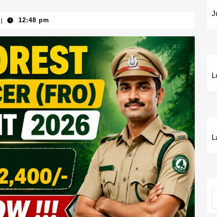
J
12:48 pm
|
L
L