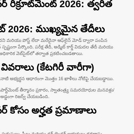
ర్ రిక్రూట్‌మెంట్ 2026: త్వరిత
ట్ 2026: ముఖ్యమైన తేదీలు
డదని మరియు పోస్ట్ లేదా మరేదైనా ఆఫ్‌లైన్ మోడ్ ద్వారా పంపిన
టంగా పేర్కొంది. పరీక్ష తేదీ, అడ్మిట్ కార్డ్ విడుదల తేదీ మరియు
ధికారిక వెబ్‌సైట్‌లో తర్వాత ప్రకటించబడతాయి.
ల వివరాలు (కేటగిరీ వారీగా)
026 నాటి అభ్యర్థన ఆధారంగా మొత్తం 16 ఖాళీలు నోటిఫై చేయబడ్డాయి.
డిపార్ట్‌మెంట్ తీర్మానం ప్రకారం, స్వాతంత్ర్య సమరయోధుల మనవళ్లు/
 అడ్డంగా రిజర్వ్ చేయబడింది.
సర్ కోసం అర్హత ప్రమాణాలు
ుషులు, స్త్రీలు మరియు థర్డ్ జెండర్ అభ్యర్థులు దరఖాస్తు