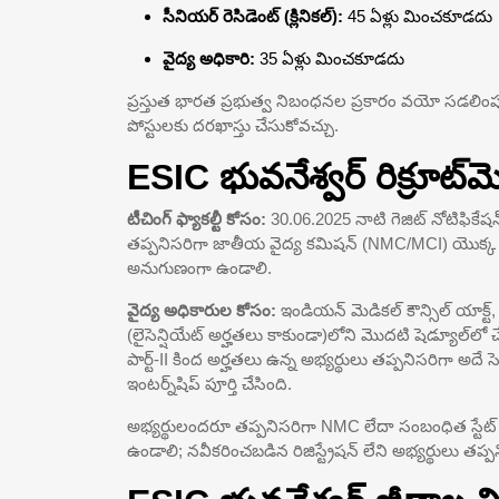
సీనియర్ రెసిడెంట్ (క్లినికల్):
45 ఏళ్లు మించకూడదు
వైద్య అధికారి:
35 ఏళ్లు మించకూడదు
ప్రస్తుత భారత ప్రభుత్వ నిబంధనల ప్రకారం వయో సడలింపు వర్తిస
పోస్టులకు దరఖాస్తు చేసుకోవచ్చు.
ESIC భువనేశ్వర్ రిక్రూట్‌
టీచింగ్ ఫ్యాకల్టీ కోసం:
30.06.2025 నాటి గెజిట్ నోటిఫిక
తప్పనిసరిగా జాతీయ వైద్య కమిషన్ (NMC/MCI) యొక్క
అనుగుణంగా ఉండాలి.
వైద్య అధికారుల కోసం:
ఇండియన్ మెడికల్ కౌన్సిల్ యాక్ట్,
(లైసెన్షియేట్ అర్హతలు కాకుండా)లోని మొదటి షెడ్యూల్‌లో 
పార్ట్-II కింద అర్హతలు ఉన్న అభ్యర్థులు తప్పనిసరిగా అదే
ఇంటర్న్‌షిప్ పూర్తి చేసింది.
అభ్యర్థులందరూ తప్పనిసరిగా NMC లేదా సంబంధిత స్టేట్ మెడి
ఉండాలి; నవీకరించబడిన రిజిస్ట్రేషన్ లేని అభ్యర్థులు తప్