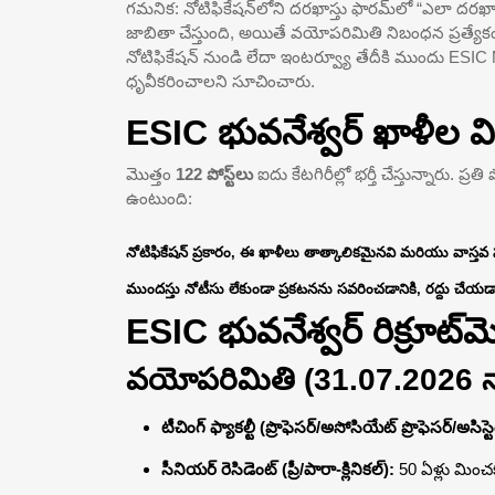
గమనిక: నోటిఫికేషన్‌లోని దరఖాస్తు ఫారమ్‌లో “ఎలా దరఖ
జాబితా చేస్తుంది, అయితే వయోపరిమితి నిబంధన ప్రత్యేకంగా
నోటిఫికేషన్ నుండి లేదా ఇంటర్వ్యూ తేదీకి ముందు ESIC 
ధృవీకరించాలని సూచించారు.
ESIC భువనేశ్వర్ ఖాళీల 
మొత్తం
122 పోస్ట్‌లు
ఐదు కేటగిరీల్లో భర్తీ చేస్తున్నారు. ప
ఉంటుంది:
నోటిఫికేషన్ ప్రకారం, ఈ ఖాళీలు తాత్కాలికమైనవి మరియు వాస్
ముందస్తు నోటీసు లేకుండా ప్రకటనను సవరించడానికి, రద్దు చేయడా
ESIC భువనేశ్వర్ రిక్రూట్
వయోపరిమితి (31.07.2026 నా
టీచింగ్ ఫ్యాకల్టీ (ప్రొఫెసర్/అసోసియేట్ ప్రొఫెసర్/అసిస్టె
సీనియర్ రెసిడెంట్ (ప్రీ/పారా-క్లినికల్):
50 ఏళ్లు మిం