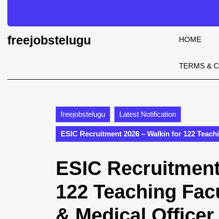
Skip
to
content
Skip
freejobstelugu
HOME
to
content
TERMS & 
freejobstelugu
Latest Notification
ESIC Recruitment 2026 – Walkin for 122 Teachi
ESIC Recruitment
122 Teaching Facu
& Medical Officer