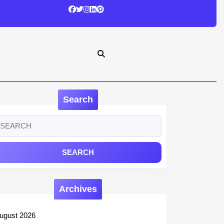
Search
earch
r:
Archives
ugust 2026