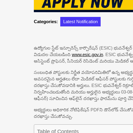
Categories:
Latest Notification
ఉద్యోగుల స్టేట్ ఇన్సూరెన్స్ కార్పొరేషన్ (ESIC) భువనేశ్వర
విడుదల చేయబడింది
www.esic.gov.in
. ESIC భువనేశ్వర్
అసిస్టెంట్ ప్రొఫెసర్, సీనియర్ రెసిడెంట్ మరియు మెడికల్
సంబంధిత పోస్టులకు నిర్ణీత వయోపరిమితిలో ఉన్న అభ్యర
అవసరమైన అర్హతలు లేదా మెడికల్ ఆఫీసర్ పోస్టులకు గుర్తి
దరఖాస్తు చేసుకోవడానికి అర్హులు. ESIC భువనేశ్వర్ రిక్రూ
నిర్వహించబడుతోంది మరియు అర్హులైన అభ్యర్థులు 03-08-2
ఆఫీసర్) సూచించిన ఆఫ్‌లైన్ దరఖాస్తు ఫారమ్‌ను పూర్తి చ
అభ్యర్థులు అధికారిక నోటిఫికేషన్ PDFని డౌన్‌లోడ్ చేసుకో
దరఖాస్తు చేసుకోవచ్చు.
Table of Contents