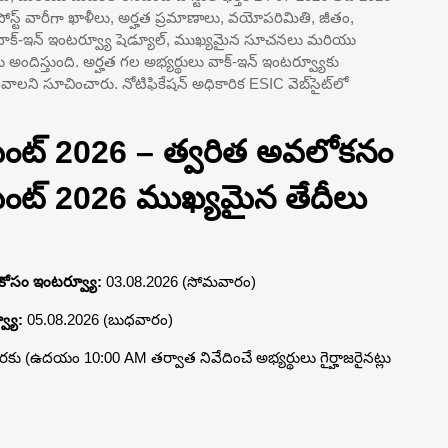
పోస్ట్ వారీగా ఖాళీలు, అర్హత ప్రమాణాలు, వయోపరిమితి, జీతం,
, వాక్-ఇన్ ఇంటర్వ్యూ షెడ్యూల్, ముఖ్యమైన సూచనలు మరియు
ు అందిస్తుంది. అర్హత గల అభ్యర్థులు వాక్-ఇన్ ఇంటర్వ్యూకు
వాలని సూచించారు. నోటిఫికేషన్ అధికారిక ESIC వెబ్‌సైట్‌లో
్‌మెంట్ 2026 – త్వరిత అవలోకనం
‌మెంట్ 2026 ముఖ్యమైన తేదీలు
ర్ కోసం ఇంటర్వ్యూ:
03.08.2026 (సోమవారం)
్యూ:
05.08.2026 (బుధవారం)
 (ఉదయం 10:00 AM తర్వాత నివేదించే అభ్యర్థులు గైర్హాజరైనట్లు