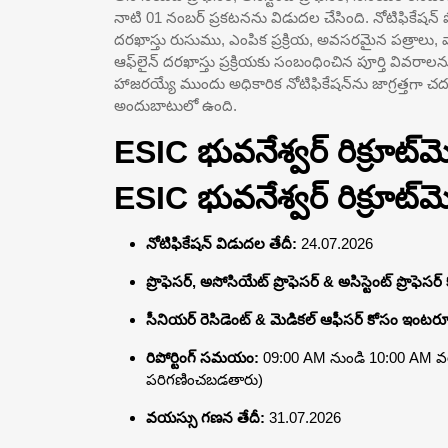
నాటి 01 నంబర్ ప్రకటనను విడుదల చేసింది. నోటిఫికేషన్ 
దరఖాస్తు రుసుము, ఎంపిక ప్రక్రియ, అవసరమైన పత్రాలు
ఆఫ్‌లైన్ దరఖాస్తు ప్రక్రియకు సంబంధించిన పూర్తి వివరాలన
హాజరయ్యే ముందు అధికారిక నోటిఫికేషన్‌ను జాగ్రత్తగా చద
అందుబాటులో ఉంది.
ESIC భువనేశ్వర్ రిక్రూట
ESIC భువనేశ్వర్ రిక్రూట్
నోటిఫికేషన్ విడుదల తేదీ:
24.07.2026
ప్రొఫెసర్, అసోసియేట్ ప్రొఫెసర్ & అసిస్టెంట్ ప్రొఫెస
సీనియర్ రెసిడెంట్ & మెడికల్ ఆఫీసర్ కోసం ఇంటర్వ
రిపోర్టింగ్ సమయం:
09:00 AM నుండి 10:00 AM వరకు
పరిగణించబడతారు)
వయస్సు గణన తేదీ:
31.07.2026