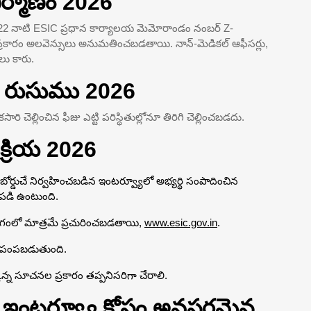
ిర్మాణం 2026
2 నాటి ESIC ప్రధాన కార్యాలయ మెమోరాండం నంబర్ Z-
ప్రకారం అలవెన్సులు అనుమతించబడతాయి. నాన్-మెడికల్ ఆఫీసర్లు,
ులు కారు.
తు రుసుము 2026
చెల్లించిన ఫీజు ఎట్టి పరిస్థితుల్లోనూ తిరిగి చెల్లించబడదు.
రక్రియ 2026
ర్డుచే నిర్వహించబడిన ఇంటర్వ్యూలో అభ్యర్థి సంపాదించిన
పడి ఉంటుంది.
 విభాగంలో మాత్రమే ప్రచురించబడతాయి,
www.esic.gov.in
.
ే పంపబడుతుంది.
ొన్న సూచనల ప్రకారం తప్పనిసరిగా చేరాలి.
న్ ఇంటర్వ్యూ కోసం అవసరమైన