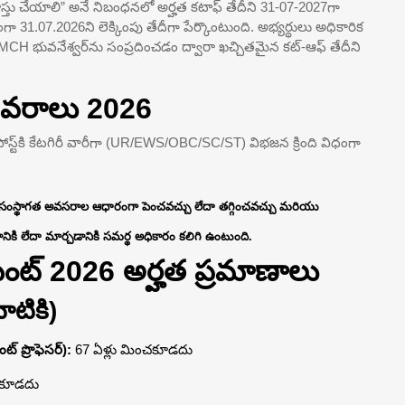
ాస్తు చేయాలి” అనే నిబంధనలో అర్హత కటాఫ్ తేదీని 31-07-2027గా
 31.07.2026ని లెక్కింపు తేదీగా పేర్కొంటుంది. అభ్యర్థులు అధికారిక
MCH భువనేశ్వర్‌ను సంప్రదించడం ద్వారా ఖచ్చితమైన కట్-ఆఫ్ తేదీని
వివరాలు 2026
్రతి పోస్ట్‌కి కేటగిరీ వారీగా (UR/EWS/OBC/SC/ST) విభజన క్రింది విధంగా
తవ సంస్థాగత అవసరాల ఆధారంగా పెంచవచ్చు లేదా తగ్గించవచ్చు మరియు
నికి లేదా మార్చడానికి సమర్థ అధికారం కలిగి ఉంటుంది.
‌మెంట్ 2026 అర్హత ప్రమాణాలు
టికి)
ంట్ ప్రొఫెసర్):
67 ఏళ్లు మించకూడదు
చకూడదు