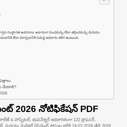
ం
 వాస్తవ సంస్థాగత అవసరాల ఆధారంగా పెంచవచ్చు లేదా తగ్గించవచ్చు మరియు
ేయడానికి లేదా మార్చడానికి సమర్థ అధికారం కలిగి ఉంటుంది.
పత్రాలు
తు చేయాలి?
 2026
మెంట్ 2026 నోటిఫికేషన్ PDF
 కాలేజ్ & హాస్పిటల్, భువనేశ్వర్ అధికారికంగా 122 ప్రొఫెసర్,
ెంట్, మరియు మెడికల్ రెసిడెంట్ పోస్టుల భర్తీకి 24-07-2026 తేదీ 2026