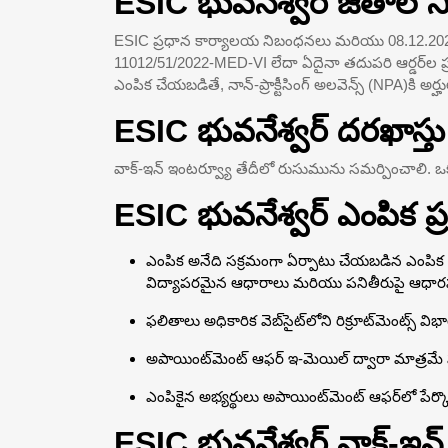
ESIC భువనేశ్వర్ జీతాల న
ESIC ప్రధాన కార్యాలయ నిబంధనలు మరియు 08.12.202
11012/51/2022-MED-VI లేదా ఏదైనా తదుపరి ఆర్డర్‌ల 
ఎంపిక చేయబడితే, నాన్-ప్రాక్టీసింగ్ అలవెన్స్ (NPA)కి అర్హ
ESIC భువనేశ్వర్ దరఖాస్
వాక్-ఇన్ ఇంటర్వ్యూ తేదీలో రుసుమును సమర్పించాలి. ఒకసారి 
ESIC భువనేశ్వర్ ఎంపిక ప్
ఎంపిక అనేది సక్రమంగా ఏర్పాటు చేయబడిన ఎంపిక బో
విద్యాపరమైన ఆధారాలు మరియు పనితీరుపై ఆధార
ఫలితాలు అధికారిక వెబ్‌సైట్‌లోని రిక్రూట్‌మెంట్స్
అపాయింట్‌మెంట్ ఆఫర్ ఇ-మెయిల్ ద్వారా మాత్రమ
ఎంపికైన అభ్యర్థులు అపాయింట్‌మెంట్ ఆఫర్‌లో పేర్క
ESIC భువనేశ్వర్ వాక్-ఇ