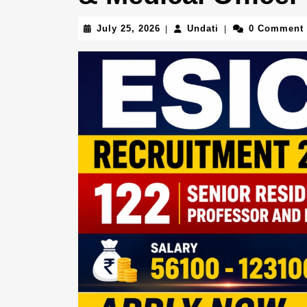
July
Undati
July 25, 2026
Undati
0 Comment
|
|
25,
2026