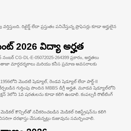
్తుంది. రిటైర్డ్ లేదా ప్రస్తుతం పనిచేస్తున్న ప్రొఫెసర్లు కూడా అర్హులైన
మెంట్ 2026 విద్యా అర్హత
ేషన్ నంబర్ CG-DL-E-05072025-264399 ప్రకారం, అర్హతలు
 తాజా మార్గదర్శకాలు మరియు కనీస ప్రమాణ అవసరాలకు
 1956లోని మొదటి షెడ్యూల్, రెండవ షెడ్యూల్ లేదా పార్ట్-II
చేర్చబడిన గుర్తింపు పొందిన MBBS డిగ్రీ అర్హత. మూడవ షెడ్యూల్‌లోని
 సెక్షన్ 3లోని 1వ షరతులను కూడా కలిగి ఉండాలి. కంపల్సరీ రొటేటింగ్
కల్ కౌన్సిల్‌తో నవీకరించబడిన మెడికల్ రిజిస్ట్రేషన్‌ను కలిగి
పనిసరిగా దరఖాస్తు చేసుకున్నట్లు రుజువును సమర్పించాలి.