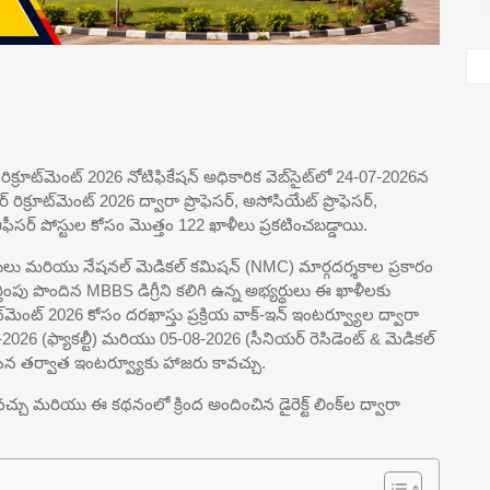
్ రిక్రూట్‌మెంట్ 2026 నోటిఫికేషన్ అధికారిక వెబ్‌సైట్‌లో 24-07-2026న
 రిక్రూట్‌మెంట్ 2026 ద్వారా ప్రొఫెసర్, అసోసియేట్ ప్రొఫెసర్,
 ఆఫీసర్ పోస్టుల కోసం మొత్తం 122 ఖాళీలు ప్రకటించబడ్డాయి.
్థులు మరియు నేషనల్ మెడికల్ కమిషన్ (NMC) మార్గదర్శకాల ప్రకారం
ంపు పొందిన MBBS డిగ్రీని కలిగి ఉన్న అభ్యర్థులు ఈ ఖాళీలకు
ట్‌మెంట్ 2026 కోసం దరఖాస్తు ప్రక్రియ వాక్-ఇన్ ఇంటర్వ్యూల ద్వారా
026 (ఫ్యాకల్టీ) మరియు 05-08-2026 (సీనియర్ రెసిడెంట్ & మెడికల్
ేసిన తర్వాత ఇంటర్వ్యూకు హాజరు కావచ్చు.
వచ్చు మరియు ఈ కథనంలో క్రింద అందించిన డైరెక్ట్ లింక్‌ల ద్వారా