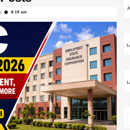
J
8:19 am
|
L
L