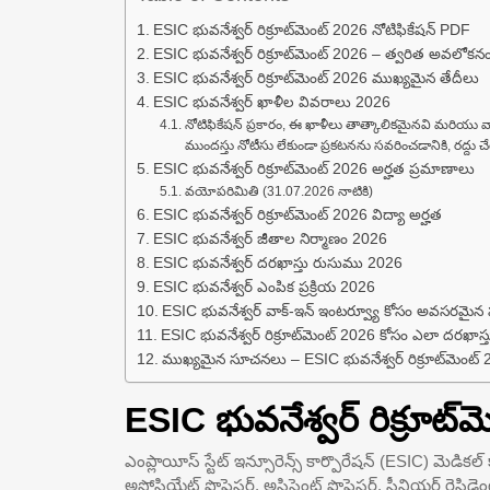
ESIC భువనేశ్వర్ రిక్రూట్‌మెంట్ 2026 నోటిఫికేషన్ PDF
ESIC భువనేశ్వర్ రిక్రూట్‌మెంట్ 2026 – త్వరిత అవలోకన
ESIC భువనేశ్వర్ రిక్రూట్‌మెంట్ 2026 ముఖ్యమైన తేదీలు
ESIC భువనేశ్వర్ ఖాళీల వివరాలు 2026
నోటిఫికేషన్ ప్రకారం, ఈ ఖాళీలు తాత్కాలికమైనవి మరియు
ముందస్తు నోటీసు లేకుండా ప్రకటనను సవరించడానికి, రద్దు చ
ESIC భువనేశ్వర్ రిక్రూట్‌మెంట్ 2026 అర్హత ప్రమాణాలు
వయోపరిమితి (31.07.2026 నాటికి)
ESIC భువనేశ్వర్ రిక్రూట్‌మెంట్ 2026 విద్యా అర్హత
ESIC భువనేశ్వర్ జీతాల నిర్మాణం 2026
ESIC భువనేశ్వర్ దరఖాస్తు రుసుము 2026
ESIC భువనేశ్వర్ ఎంపిక ప్రక్రియ 2026
ESIC భువనేశ్వర్ వాక్-ఇన్ ఇంటర్వ్యూ కోసం అవసరమైన 
ESIC భువనేశ్వర్ రిక్రూట్‌మెంట్ 2026 కోసం ఎలా దరఖాస్
ముఖ్యమైన సూచనలు – ESIC భువనేశ్వర్ రిక్రూట్‌మెంట్
ESIC భువనేశ్వర్ రిక్రూట్‌
ఎంప్లాయీస్ స్టేట్ ఇన్సూరెన్స్ కార్పొరేషన్ (ESIC) మెడికల్
అసోసియేట్ ప్రొఫెసర్, అసిస్టెంట్ ప్రొఫెసర్, సీనియర్ రెసిడ