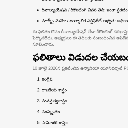
రీవాల్యుయేషన్ / రీకౌంటింగ్ చివరి తేదీ: ఇంకా ప్రక
మార్క్స్ మెమో / తాత్కాలిక సర్టిఫికేట్ లభ్యత: అధ
ఈ ఫలితం కోసం రీవాల్యుయేషన్ లేదా రీకౌంటింగ్ దరఖాస్త
పేర్కొనలేదు. అభ్యర్థులు ఈ తేదీలకు సంబంధించిన అప్‌డే
సూచించారు.
ఫలితాలు విడుదల చేయబడిన 
10 జూలై 2026న ప్రకటించిన ఉస్మానియా యూనివర్సిటీ PG (CD
ఇంగ్లీష్
రాజకీయ శాస్త్రం
మనస్తత్వశాస్త్రం
సంస్కృతం
సామాజిక శాస్త్రం