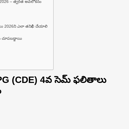
 2026 – త్వరిత అవలోకనం
ాలు 2026ని ఎలా తనిఖీ చేయాలి
ు చూపబడ్డాయి
 PG (CDE) 4వ సెమ్ ఫలితాలు
ం