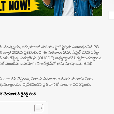
ాలజీ, సంస్కృతం, సోషియాలజీ మరియు స్టాటిస్టిక్స్‌కు సంబంధించిన PG
ు 10 జూలై 2026న ప్రకటించింది. ఈ ఫలితాలు 2026 ఏప్రిల్ 2026 పరీక్షా
సిటీ ఆఫ్ డిస్టెన్స్ ఎడ్యుకేషన్ (OUCDE) ఆధ్వర్యంలో నిర్వహించబడ్డాయి.
కెట్ నంబర్‌ను ఉపయోగించి ఆన్‌లైన్‌లో తమ మార్కులను తనిఖీ
ియ ఎలా పని చేస్తుంది, మీకు ఏ వివరాలు అవసరం మరియు మీరు
్వవిద్యాలయం ధృవీకరించిన ప్రతిదానితో పాటుగా వివరిస్తుంది.
ేయడానికి డైరెక్ట్ లింక్