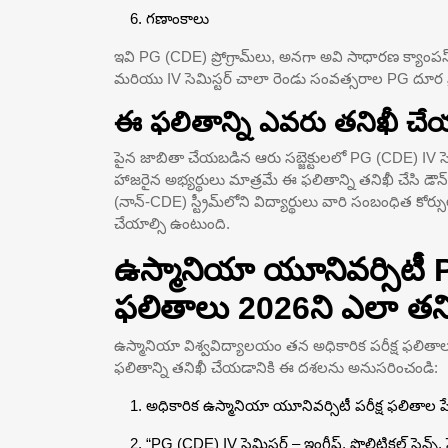
గణాంకాలు
ఇవి PG (CDE) ప్రోగ్రామ్‌లు, అనగా అవి సాధారణ క్యా
మరియు IV సెమిస్టర్ చాలా రెండు సంవత్సరాల PG దూర ప్రోగ్ర
ఈ ఫలితాన్ని ఎవరు తనిఖీ చ
పైన జాబితా చేయబడిన ఆరు సబ్జెక్టులలో PG (CDE) IV సెమ
హాజరైన అభ్యర్థులు మాత్రమే ఈ ఫలితాన్ని తనిఖీ చేసి డౌన్‌
(నాన్-CDE) స్ట్రీమ్‌లోని విద్యార్థులు వారి సంబంధిత కో
చేయాల్సి ఉంటుంది.
ఉస్మానియా యూనివర్సిటీ P
ఫలితాలు 2026ని ఎలా తన
ఉస్మానియా విశ్వవిద్యాలయం తన అధికారిక పరీక్ష ఫలితాల 
ఫలితాన్ని తనిఖీ చేయడానికి ఈ దశలను అనుసరించండి:
అధికారిక ఉస్మానియా యూనివర్సిటీ పరీక్ష ఫలితాల పే
“PG (CDE) IV సెమిస్టర్ – ఇంగ్లీష్, పొలిటికల్ సైన్స్