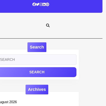
Search
earch
r:
Archives
ugust 2026