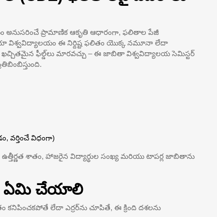
యం అనుసరించే ప్రామాణిక ఆకృతి ఆధారంగా, ఫలితాల పేజీ
ానియా విశ్వవిద్యాలయం ఈ నిర్దిష్ట ఫలితం యొక్క నమూనా లేదా
ిన ఖచ్చితమైన ఫీల్డ్‌లు మారవచ్చు – ఈ జాబితా విశ్వవిద్యాలయ సెమిస్టర్
ిబింబిస్తుంది.
డం, వర్తించే విధంగా)
త్తీర్ణత శాతం, హాజరైన విద్యార్థుల సంఖ్య మరియు టాపర్ల జాబితాను
ే ఏమి చేయాలి
 కనిపించకపోతే లేదా ఎర్రర్‌ను చూపితే, ఈ క్రింది దశలను