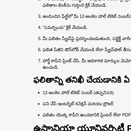
ఫలితాల లింక్‌ను గుర్తించి క్లిక్ చేయండి.
అందించిన ఫీల్డ్‌లో మీ 12-అంకెల హాల్ టికెట్ నంబ
“సమర్పించు” క్లిక్ చేయండి.
మీ ఫలితం స్క్రీన్‌పై ప్రదర్శించబడుతుంది, సబ్జెక్ట్
ఫలిత పేజీని డౌన్‌లోడ్ చేయండి లేదా స్క్రీన్‌షాట్ తీసు
హార్డ్ కాపీని ప్రింట్ చేసి, మీ అధికారిక మార్కుల 
ఉంచండి.
ఫలితాన్ని తనిఖీ చేయడానికి
12-అంకెల హాల్ టికెట్ నంబర్ (తప్పనిసరి)
పని చేసే ఇంటర్నెట్ కనెక్షన్ మరియు బ్రౌజర్
ఫలితం యొక్క కాపీని ఉంచడానికి ప్రింటర్ లేదా PD
ఉస్మానియా యూనివర్సిటీ