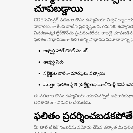
చూపబడ్డాయి
CDE సెమిస్టర్ ఫలితాల కోసం ఉస్మానియా విశ్వవిద్యాల
సాధారణంగా కింది వాటిని ప్రదర్శిస్తుంది. గమనిక: ఉస్మ
వివరణాత్మక బ్రేక్‌డౌన్‌ను ప్రచురించలేదు, కాబట్టి చూపబడ
ఫలితం సాధారణంగా కలిగి ఉన్న సాధారణ సమాచారాన్ని ప్రత
అభ్యర్థి హాల్ టికెట్ నంబర్
అభ్యర్థి పేరు
సబ్జెక్టుల వారీగా మార్కులు వచ్చాయి
మొత్తం ఫలితం స్థితి (ఉత్తీర్ణత/ఫెయిల్/మళ్లీ కనిపించ
ఈ ఫలితాల కోసం ఉస్మానియా యూనివర్సిటీ అధికారికంగా ఉ
అధికారికంగా విడుదల చేయలేదు.
ఫలితం ప్రదర్శించబడకపోత
మీ హాల్ టికెట్ నంబర్‌ను నమోదు చేసిన తర్వాత మీ ఫలితం