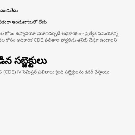
టించబడలేదు
ికారికంగా అందుబాటులో లేదు
ుల కోసం ఉస్మానియా యూనివర్సిటీ అధికారికంగా ప్రత్యేక సమయాన్ని
ట్‌ల కోసం అధికారిక CDE ఫలితాల పోర్టల్‌ను తనిఖీ చేస్తూ ఉండాలని
సబ్జెక్టులు
E) IV సెమిస్టర్ ఫలితాలు క్రింది సబ్జెక్టులను కవర్ చేస్తాయి: