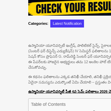
Categories:
Latest Notification
ఉస్మానియా యూనివర్సిటీ ఇంగ్లీష్, పొలిటికల్ సైన్స్, సైక
(సెంటర్ ఫర్ డిస్టెన్స్ ఎడ్యుకేషన్) IV సెమిస్టర్ ఫలితాలన
సెషన్ కోసం ప్రొఫెసర్ G. రామ్‌రెడ్డి సెంటర్ ఫర్ యూనివర్
ఈ పేపర్‌లకు హాజరైన అభ్యర్థులు తమ 12 అంకెల హాల్ టి
చేసుకోవచ్చు.
ఈ కథనం ఫలితాలను ఎక్కడ తనిఖీ చేయాలి, తనిఖీ ప్రక్ర
ఏదైనా సమస్యను ఎదుర్కొంటే ఏమి చేయాలి – ప్రస్తుతం విశ
ఉస్మానియా యూనివర్శిటీ పీజీ 4వ సెమ్ ఫలితాలు 2026 చెక్ చ
Table of Contents