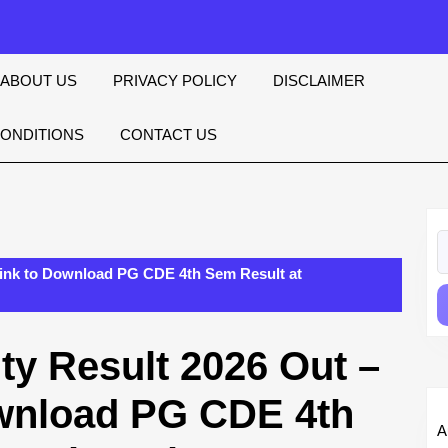
ABOUT US
PRIVACY POLICY
DISCLAIMER
CONDITIONS
CONTACT US
S
fo
 Link to Download PG CDE 4th Sem Result at
ty Result 2026 Out –
ownload PG CDE 4th
A