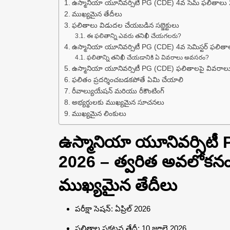
ఉస్మానియా యూనివర్సిటీ PG (CDE) 4వ సెమ్ ఫలితాలు
ముఖ్యమైన తేదీలు
ఫలితాలు విడుదల చేయబడిన సబ్జెక్టులు
ఈ ఫలితాన్ని ఎవరు తనిఖీ చేయగలరు?
ఉస్మానియా యూనివర్సిటీ PG (CDE) 4వ సెమిస్టర్ ఫలిత
ఫలితాన్ని తనిఖీ చేయడానికి ఏ వివరాలు అవసరం?
ఉస్మానియా యూనివర్సిటీ PG (CDE) ఫలితాలపై వివరాల
ఫలితం ప్రదర్శించబడకపోతే ఏమి చేయాలి
రీవాల్యుయేషన్ మరియు రీకౌంటింగ్
అభ్యర్థులకు ముఖ్యమైన సూచనలు
ముఖ్యమైన లింకులు
ఉస్మానియా యూనివర్సిటీ
2026 – త్వరిత అవలోకన
ముఖ్యమైన తేదీలు
పరీక్షా సెషన్: ఏప్రిల్ 2026
ఫలితాల ప్రకటన తేదీ: 10 జూలై 2026