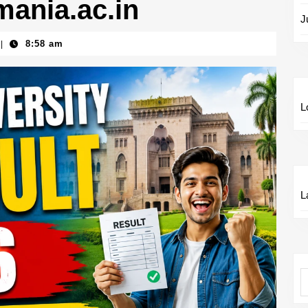
mania.ac.in
J
8:58 am
|
L
L