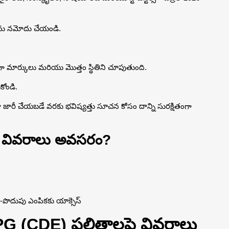
ర్‌ను నమోదు చేయండి.
 వారీగా మార్కులు మరియు మొత్తం స్థితిని చూపుతుంది.
కోండి.
మెమో జారీ చేయబడే వరకు భవిష్యత్తు సూచన కోసం దాన్ని సురక్షితంగా
 ఏ వివరాలు అవసరం?
F-పొదుపు ఎంపికకు యాక్సెస్
 PG (CDE) ఫలితాలపై వివరాలు