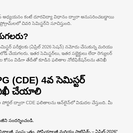
ంపస్ అధ్యయనం కంటే దూరవిద్యా విధానం ద్వారా అనుసరించబడ్డాయి
ామ్‌లలో చివరి సెమిస్టర్‌ని సూచిస్తుంది.
ేయగలరు?
ిస్టర్ పరీక్షలకు (ఏప్రిల్ 2026 సెషన్) నమోదు చేసుకున్న మరియు
లోడ్ చేయగలరు. ఇతర సెమిస్టర్‌లు, ఇతర సబ్జెక్టులు లేదా రెగ్యులర్
ర్సుల కోసం విడిగా తేదీతో కూడిన ఫలితాల నోటిఫికేషన్‌లను తనిఖీ
G (CDE) 4వ సెమిస్టర్
ిఖీ చేయాలి
పోర్టల్ ద్వారా CDE ఫలితాలను ఆన్‌లైన్‌లో విడుదల చేస్తుంది. మీ
జీని సందర్శించండి.
, సైకాలజీ, సంస్కృతం, సోషియాలజీ మరియు స్టాటిస్టిక్స్ – ఏప్రిల్-2026”