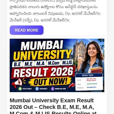
కార్పొరేషన్ లిమిటెడ్ (GMDC) ఫిక్స్‌డ్ టర్మ్ ఎంప్లాయ్‌మెంట్
for
ప్రాతిపదికన నాలుగు ఉద్యోగాల కోసం ఆన్‌లైన్ దరఖాస్తులను
Dy.
ఆహ్వానించింది: బాయిలర్ నిపుణుడు, Dy. జనరల్ మేనేజర్/Sr.
Gene
మేనేజర్ (సర్వే), Dy. జనరల్ మేనేజర్/Sr.
Mana
READ
Assi
READ MORE
MORE
Mana
and
More
Post
Mumbai University Exam Result
2026 Out – Check B.E, M.E, M.A,
M.Com & M.LIS Results Online at