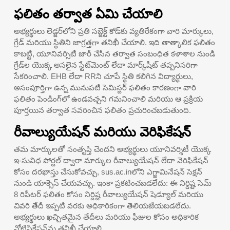
ఫలితం తర్వాత ఏమి చేయాలి
అభ్యర్థులు లెడ్జర్‌లోని ప్రతి సబ్జెక్ట్ కోడ్‌కు వ్యతిరేకంగా వారి మార్కులు,
గ్రేడ్ మరియు స్థితిని జాగ్రత్తగా తనిఖీ చేయాలి. ఇది తాత్కాలిక ఫలితం
కాబట్టి, యూనివర్సిటీ జారీ చేసిన తర్వాత సంబంధిత కళాశాల నుండి
గ్రేడ్‌ల యొక్క అసలైన స్టేట్‌మెంట్ లేదా మార్క్‌షీట్ తప్పనిసరిగా
సేకరించాలి. EHB లేదా RRని చూపే స్థితి కలిగిన విద్యార్థులు,
అసంపూర్తిగా ఉన్న మునుపటి సెమిస్టర్ ఫలితం కారణంగా వారి
ఫలితం పెండింగ్‌లో ఉండవచ్చని గమనించాలి మరియు ఆ ప్రక్రియ
పూర్తయిన తర్వాత సవరించిన ఫలితం ప్రచురించబడుతుంది.
రీవాల్యుయేషన్ మరియు వెరిఫికేషన్
తమ మార్కులతో సంతృప్తి చెందని అభ్యర్థులు యూనివర్శిటీ యొక్క
ఇ-సువిధ పోర్టల్ ద్వారా మార్కుల రీవాల్యుయేషన్ లేదా వెరిఫికేషన్
కోసం దరఖాస్తు చేసుకోవచ్చు, sus.ac.inలోని ఎగ్జామినేషన్ సెక్షన్
నుండి యాక్సెస్ చేయవచ్చు. ఇంకా ప్రకటించబడలేదు: ఈ నిర్దిష్ట సెమ్
8 రిపీటర్ ఫలితం కోసం నిర్దిష్ట రీవాల్యుయేషన్ షెడ్యూల్ మరియు
చివరి తేదీ ఇప్పటి వరకు అధికారికంగా తెలియజేయబడలేదు.
అభ్యర్థులు ఖచ్చితమైన తేదీలు మరియు ఫీజుల కోసం అధికారిక
నోటిఫికేషన్‌ను తనిఖీ చేయాలి.