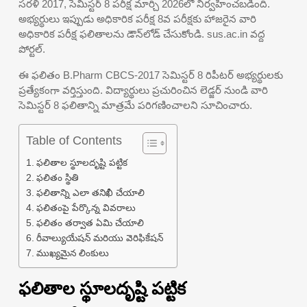
సరళి 2017, సెమిస్టర్ 8 పరీక్ష మార్చి 2026లో నిర్వహించబడింది.
అభ్యర్థులు ఇప్పుడు అధికారిక పరీక్ష 8వ పరీక్షకు హాజరైన వారి
అధికారిక పరీక్ష ఫలితాలను డౌన్‌లోడ్ చేసుకోండి. sus.ac.in వద్ద
పోర్టల్.
ఈ ఫలితం B.Pharm CBCS-2017 సెమిస్టర్ 8 రిపీటర్ అభ్యర్థులకు
ప్రత్యేకంగా వర్తిస్తుంది. విద్యార్థులు ప్రచురించిన లెడ్జర్ నుండి వారి
సెమిస్టర్ 8 ఫలితాన్ని మాత్రమే పరిగణించాలని సూచించారు.
Table of Contents
ఫలితాల స్థూలదృష్టి పట్టిక
ఫలితం స్థితి
ఫలితాన్ని ఎలా తనిఖీ చేయాలి
ఫలితంపై పేర్కొన్న వివరాలు
ఫలితం తర్వాత ఏమి చేయాలి
రీవాల్యుయేషన్ మరియు వెరిఫికేషన్
ముఖ్యమైన లింకులు
ఫలితాల స్థూలదృష్టి పట్టిక