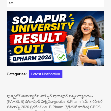
8,
am
2026
Categories:
Latest Notification
పుణ్యశ్లోక్ అహల్యాదేవి హోల్కర్ షోలాపూర్ విశ్వవిద్యాలయం
(PAHSUS) షోలాపూర్ విశ్వవిద్యాలయం B.Pharm సెమ్ 8 రిపీటర్
ఫలితాన్ని 2026 ప్రకటించింది. B.Pharm (క్రెడిట్‌తో కూడిన) CBCS