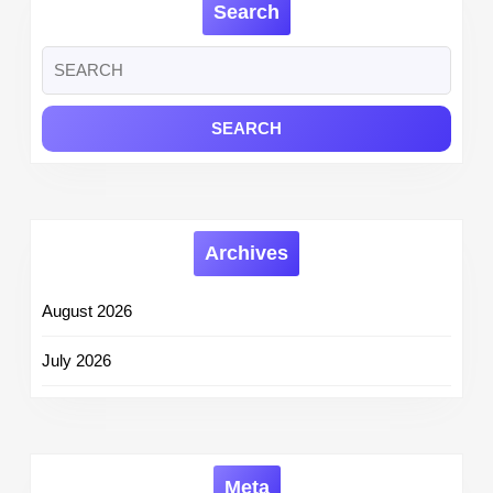
Search
Admit
Card
Search
Download
for:
at
deled.biharb
Archives
August 2026
July 2026
Meta