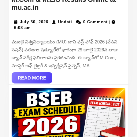
Mumbai
mu.ac.in
University
Exam
July
Undati
July 30, 2026
Undati
0 Comment
|
|
|
30,
6:08 am
Result
2026
2026
ముంబై విశ్వవిద్యాలయం (MU) దాని ఫస్ట్ హాఫ్ 2026 (వేసవి
Out
సెషన్) ఫలితాల షెడ్యూల్‌లో భాగంగా 29 జూలై 2026న తాజా
–
బ్యాచ్ పరీక్ష ఫలితాలను ప్రకటించింది. ఈ బ్యాచ్‌లో M.Com,
Check
మాస్టర్ ఆఫ్ లైబ్రరీ & ఇన్ఫర్మేషన్ సైన్సెస్, MA
B.E,
M.E,
READ
READ MORE
MORE
M.A,
M.Com
&
M.LIS
Results
Online
at