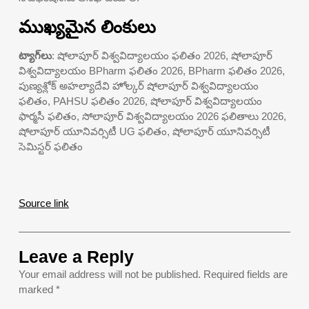
ముఖ్యమైన లింకులు
ట్యాగ్‌లు
: షోలాపూర్ విశ్వవిద్యాలయం ఫలితం 2026, షోలాపూర్
విశ్వవిద్యాలయం BPharm ఫలితం 2026, BPharm ఫలితం 2026,
పుణ్యశ్లోక్ అహల్యాదేవి హోల్కర్ షోలాపూర్ విశ్వవిద్యాలయం
ఫలితం, PAHSU ఫలితం 2026, షోలాపూర్ విశ్వవిద్యాలయం
ఫార్మసీ ఫలితం, సోలాపూర్ విశ్వవిద్యాలయం 2026 ఫలితాలు 2026,
షోలాపూర్ యూనివర్సిటీ UG ఫలితం, షోలాపూర్ యూనివర్సిటీ
సెమిస్టర్ ఫలితం
Source link
Leave a Reply
Your email address will not be published.
Required fields are
marked
*