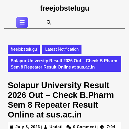
Skip
freejobstelugu
to
content
Open
Skip
Button
to
content
freejobstelugu
Latest Notification
Solapur University Result 2026 Out – Check B.Pharm
Sem 8 Repeater Result Online at sus.ac.in
Solapur University Result
2026 Out – Check B.Pharm
Sem 8 Repeater Result
Online at sus.ac.in
July
Undati
July 8, 2026
Undati
0 Comment
7:04
|
|
|