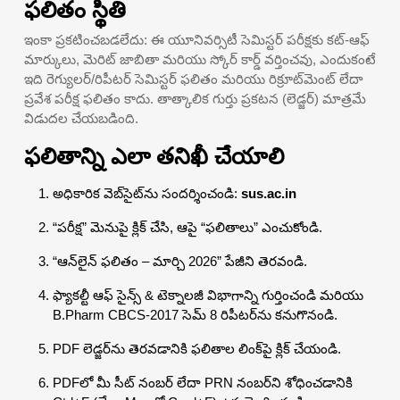
ఫలితం స్థితి
ఇంకా ప్రకటించబడలేదు: ఈ యూనివర్సిటీ సెమిస్టర్ పరీక్షకు కట్-ఆఫ్
మార్కులు, మెరిట్ జాబితా మరియు స్కోర్ కార్డ్ వర్తించవు, ఎందుకంటే
ఇది రెగ్యులర్/రిపీటర్ సెమిస్టర్ ఫలితం మరియు రిక్రూట్‌మెంట్ లేదా
ప్రవేశ పరీక్ష ఫలితం కాదు. తాత్కాలిక గుర్తు ప్రకటన (లెడ్జర్) మాత్రమే
విడుదల చేయబడింది.
ఫలితాన్ని ఎలా తనిఖీ చేయాలి
అధికారిక వెబ్‌సైట్‌ను సందర్శించండి:
sus.ac.in
“పరీక్ష” మెనుపై క్లిక్ చేసి, ఆపై “ఫలితాలు” ఎంచుకోండి.
“ఆన్‌లైన్ ఫలితం – మార్చి 2026” పేజీని తెరవండి.
ఫ్యాకల్టీ ఆఫ్ సైన్స్ & టెక్నాలజీ విభాగాన్ని గుర్తించండి మరియు
B.Pharm CBCS-2017 సెమ్ 8 రిపీటర్‌ను కనుగొనండి.
PDF లెడ్జర్‌ను తెరవడానికి ఫలితాల లింక్‌పై క్లిక్ చేయండి.
PDFలో మీ సీట్ నంబర్ లేదా PRN నంబర్‌ని శోధించడానికి