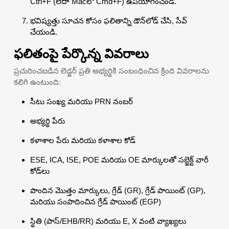
Ctrl+F (లేదా Macలో Cmd+F) ఉపయోగించండి.
భవిష్యత్తు సూచన కోసం ఫలితాన్ని డౌన్‌లోడ్ చేసి, సేవ్
చేయండి.
ఫలితంపై పేర్కొన్న వివరాలు
ప్రచురించబడిన లెడ్జర్ ప్రతి అభ్యర్థికి సంబంధించిన క్రింది వివరాలను
కలిగి ఉంటుంది:
సీటు సంఖ్య మరియు PRN నంబర్
అభ్యర్థి పేరు
కళాశాల పేరు మరియు కళాశాల కోడ్
ESE, ICA, ISE, POE మరియు OE మార్కులతో సబ్జెక్ట్ వారీ
కోడ్‌లు
పొందిన మొత్తం మార్కులు, గ్రేడ్ (GR), గ్రేడ్ పాయింట్ (GP),
మరియు సంపాదించిన గ్రేడ్ పాయింట్ (EGP)
స్థితి (పాస్/EHB/RR) మరియు E, X వంటి వ్యాఖ్యలు