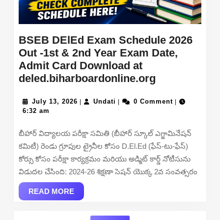
mu.ac.in
BSEB DElEd Exam Schedule 2026
Out -1st & 2nd Year Exam Date,
Admit Card Download at
BSEB
deled.biharboardonline.org
DElEd
July
Undati
Exam
July 13, 2026
Undati
0 Comment
|
|
|
13,
6:32 am
Schedule
2026
2026
బీహార్ విద్యాలయ పరీక్షా సమితి (బీహార్ స్కూల్ ఎగ్జామినేషన్
Out
కమిటీ) రెండు గ్రూపుల ట్రైనీల కోసం D.El.Ed (ఫేస్-టు-ఫేస్)
-1st
కోర్సు కోసం పరీక్షా కార్యక్రమం మరియు అడ్మిట్ కార్డ్ నోటీసును
&
విడుదల చేసింది: 2024-26 శిక్షణా సెషన్ యొక్క 2వ సంవత్సరం
2nd
READ
Year
READ MORE
MORE
Exam
Date,