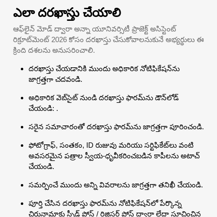
ఎలా దరఖాస్తు చేయాలి
ఆఫ్‌లైన్ మోడ్ ద్వారా అన్నా యూనివర్సిటీ ప్రాజెక్ట్ అసిస్టెంట్
రిక్రూట్‌మెంట్ 2026 కోసం దరఖాస్తు చేసుకోవాలనుకునే అభ్యర్థులు ఈ
క్రింది దశలను అనుసరించాలి.
దరఖాస్తు చేయడానికి ముందు అధికారిక నోటిఫికేషన్‌ను
జాగ్రత్తగా చదవండి.
అధికారిక వెబ్‌సైట్ నుండి దరఖాస్తు ఫారమ్‌ను డౌన్‌లోడ్
చేయండి: .
సరైన సమాచారంతో దరఖాస్తు ఫారమ్‌ను జాగ్రత్తగా పూరించండి.
ఫోటోగ్రాఫ్, సంతకం, ID రుజువు మరియు సర్టిఫికేట్‌లు వంటి
అవసరమైన పత్రాల స్వీయ-ధృవీకరించబడిన కాపీలను అటాచ్
చేయండి.
సమర్పించే ముందు అన్ని వివరాలను జాగ్రత్తగా తనిఖీ చేయండి.
పూర్తి చేసిన దరఖాస్తు ఫారమ్‌ను నోటిఫికేషన్‌లో పేర్కొన్న
చిరునామాకు స్పీడ్ పోస్ట్ / రిజిస్టర్డ్ పోస్ట్ ద్వారా లేదా సూచించిన