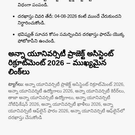
విధంగా పంపండి.
దరఖాస్తు చివరి తేదీ: 04-08-2026 కంటే ముందే చేరుకుందని
నిర్ధారించుకోండి.
భవిష్యత్ సూచన కోసం సమర్పించిన దరఖాస్తు ఫారమ్ యొక్క
ఫోటోకాపీని ఉంచండి.
అన్నా యూనివర్సిటీ ప్రాజెక్ట్ అసిస్టెంట్
రిక్రూట్‌మెంట్ 2026 – ముఖ్యమైన
లింక్‌లు
ట్యాగ్‌లు
: అన్నా యూనివర్సిటీ ప్రాజెక్ట్ అసిస్టెంట్ రిక్రూట్‌మెంట్ 2026,
అన్నా యూనివర్శిటీ ఉద్యోగాలు 2026, అన్నా యూనివర్సిటీ కెరీర్‌లు,
తాజా అన్నా యూనివర్సిటీ ఉద్యోగాలు, అన్నా యూనివర్సిటీ
నోటిఫికేషన్ 2026, అన్నా యూనివర్సిటీ ఖాళీలు 2026, అన్నా
యూనివర్సిటీ ఆఫ్‌లైన్ ఫారం 2026, అన్నా యూనివర్సిటీ ఆఫ్‌లైన్‌లో
దరఖాస్తు చేసుకోండి