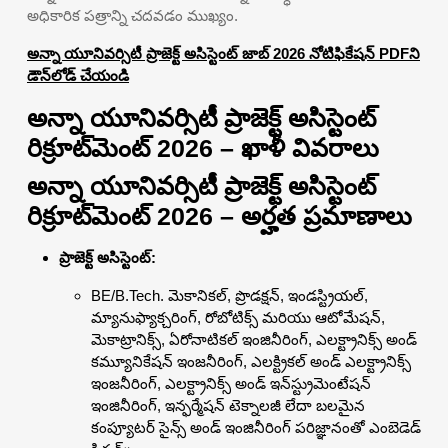
అధికారిక పత్రాన్ని చదవడం ముఖ్యం.
అన్నా యూనివర్సిటీ ప్రాజెక్ట్ అసిస్టెంట్ జాబ్ 2026 నోటిఫికేషన్ PDFని
డౌన్‌లోడ్ చేయండి
అన్నా యూనివర్సిటీ ప్రాజెక్ట్ అసిస్టెంట్
రిక్రూట్‌మెంట్ 2026 – ఖాళీ వివరాలు
అన్నా యూనివర్సిటీ ప్రాజెక్ట్ అసిస్టెంట్
రిక్రూట్‌మెంట్ 2026 – అర్హత ప్రమాణాలు
ప్రాజెక్ట్ అసిస్టెంట్:
BE/B.Tech. మెకానికల్, ప్రొడక్షన్, ఇండస్ట్రియల్,
మ్యానుఫ్యాక్చరింగ్, రోబోటిక్స్ మరియు ఆటోమేషన్,
మెకాట్రానిక్స్, ఏరోనాటికల్ ఇంజినీరింగ్, ఎలక్ట్రానిక్స్ అండ్
కమ్యూనికేషన్ ఇంజనీరింగ్, ఎలక్ట్రికల్ అండ్ ఎలక్ట్రానిక్స్
ఇంజనీరింగ్, ఎలక్ట్రానిక్స్ అండ్ ఇన్‌స్ట్రుమెంటేషన్
ఇంజినీరింగ్, ఇన్ఫర్మేషన్ టెక్నాలజీ లేదా బలమైన
కంప్యూటర్ సైన్స్ అండ్ ఇంజినీరింగ్ పరిజ్ఞానంతో ఎంబెడెడ్