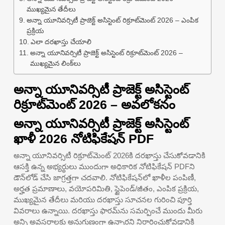
ముఖ్యమైన తేదీలు
అన్నా యూనివర్సిటీ ప్రాజెక్ట్ అసిస్టెంట్ రిక్రూట్‌మెంట్ 2026 – ఎంపిక
ప్రక్రియ
ఎలా దరఖాస్తు చేయాలి
అన్నా యూనివర్సిటీ ప్రాజెక్ట్ అసిస్టెంట్ రిక్రూట్‌మెంట్ 2026 –
ముఖ్యమైన లింక్‌లు
అన్నా యూనివర్సిటీ ప్రాజెక్ట్ అసిస్టెంట్
రిక్రూట్‌మెంట్ 2026 – అవలోకనం
అన్నా యూనివర్సిటీ ప్రాజెక్ట్ అసిస్టెంట్
ఖాళీ 2026 నోటిఫికేషన్ PDF
అన్నా యూనివర్సిటీ రిక్రూట్‌మెంట్ 2026కి దరఖాస్తు చేసుకోవడానికి
ఆసక్తి ఉన్న అభ్యర్థులు ముందుగా అధికారిక నోటిఫికేషన్ PDFని
డౌన్‌లోడ్ చేసి జాగ్రత్తగా చదవాలి. నోటిఫికేషన్‌లో ఖాళీల పంపిణీ,
అర్హత ప్రమాణాలు, వయోపరిమితి, స్టైపెండ్/జీతం, ఎంపిక ప్రక్రియ,
ముఖ్యమైన తేదీలు మరియు దరఖాస్తు సూచనల గురించి పూర్తి
వివరాలు ఉన్నాయి. దరఖాస్తు ఫారమ్‌ను సమర్పించే ముందు మీరు
అన్ని అవసరాలకు అనుగుణంగా ఉన్నారని నిర్ధారించుకోవడానికి