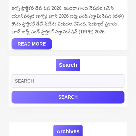
2026
ఇగ్నో ప్రాక్టికల్ డేట్ షీట్ 2026: ఇందిరా గాంధీ నేషనల్ ఓపెన్
Out
యూనివర్శిటీ (ఇగ్నో) జూన్ 2026 టర్మ్-ఎండ్ ఎగ్జామినేషన్ (టీఈ)
–
కోసం ప్రాక్టికల్ డేట్ షీట్‌ను విడుదల చేసింది. షెడ్యూల్ ప్రకారం,
Download
జూన్ టర్మ్-ఎండ్ ప్రాక్టికల్ ఎగ్జామినేషన్ (TEPE) 2026
June
READ
TEPE
READ MORE
MORE
Exams
Datesheet
Search
PDF
Search
for:
Archives