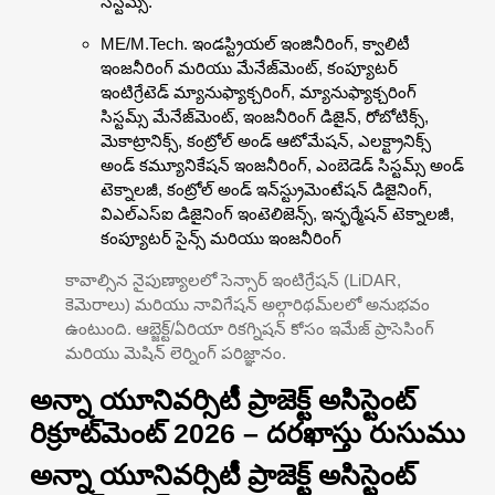
సిస్టమ్స్.
ME/M.Tech. ఇండస్ట్రియల్ ఇంజినీరింగ్, క్వాలిటీ
ఇంజనీరింగ్ మరియు మేనేజ్‌మెంట్, కంప్యూటర్
ఇంటిగ్రేటెడ్ మ్యానుఫ్యాక్చరింగ్, మ్యానుఫ్యాక్చరింగ్
సిస్టమ్స్ మేనేజ్‌మెంట్, ఇంజనీరింగ్ డిజైన్, రోబోటిక్స్,
మెకాట్రానిక్స్, కంట్రోల్ అండ్ ఆటోమేషన్, ఎలక్ట్రానిక్స్
అండ్ కమ్యూనికేషన్ ఇంజనీరింగ్, ఎంబెడెడ్ సిస్టమ్స్ అండ్
టెక్నాలజీ, కంట్రోల్ అండ్ ఇన్‌స్ట్రుమెంటేషన్ డిజైనింగ్,
విఎల్ఎస్ఐ డిజైనింగ్ ఇంటెలిజెన్స్, ఇన్ఫర్మేషన్ టెక్నాలజీ,
కంప్యూటర్ సైన్స్ మరియు ఇంజనీరింగ్
కావాల్సిన నైపుణ్యాలలో సెన్సార్ ఇంటిగ్రేషన్ (LiDAR,
కెమెరాలు) మరియు నావిగేషన్ అల్గారిథమ్‌లలో అనుభవం
ఉంటుంది. ఆబ్జెక్ట్/ఏరియా రికగ్నిషన్ కోసం ఇమేజ్ ప్రాసెసింగ్
మరియు మెషిన్ లెర్నింగ్ పరిజ్ఞానం.
అన్నా యూనివర్సిటీ ప్రాజెక్ట్ అసిస్టెంట్
రిక్రూట్‌మెంట్ 2026 – దరఖాస్తు రుసుము
అన్నా యూనివర్సిటీ ప్రాజెక్ట్ అసిస్టెంట్