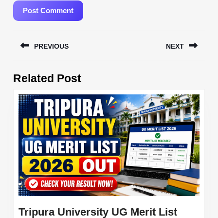
Post
PREVIOUS
NEXT
navigation
Previous
Next
Related Post
post:
post:
Tripura University UG Merit List