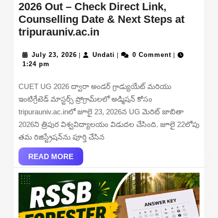
2026 Out – Check Direct Link,
Counselling Date & Next Steps at
Tripura
tripurauniv.ac.in
University
July
UG
Undati
July 23, 2026
Undati
0 Comment
|
|
|
23,
1:24 pm
Merit
2026
List
CUET UG 2026 ద్వారా అండర్ గ్రాడ్యుయేట్ మరియు
2026
ఇంటిగ్రేటెడ్ మాస్టర్స్ ప్రోగ్రామ్‌లలో అడ్మిషన్ కోసం
Out
tripurauniv.ac.inలో జూలై 23, 2026న UG మెరిట్ జాబితా
–
2026ని త్రిపుర విశ్వవిద్యాలయం విడుదల చేసింది. జూలై 22లోపు
Check
తమ రిజిస్ట్రేషన్‌ను పూర్తి చేసిన
Direct
READ
Link,
READ MORE
MORE
Counselling
Date
&
Next