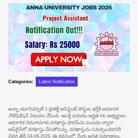
Categories:
Latest Notification
అన్నా యూనివర్సిటీ 1 ప్రాజెక్ట్ అసిస్టెంట్ పోస్టుల భర్తీకి అధికారిక
నోటిఫికేషన్ విడుదల చేసింది. ఆసక్తి మరియు అర్హత గల అభ్యర్థులు
అధికారిక చిరునామాకు దరఖాస్తు ఫారమ్‌ను పంపడం ద్వారా
ఆఫ్‌లైన్‌లో దరఖాస్తు చేసుకోవచ్చు. దరఖాస్తును సమర్పించడానికి
చివరి తేదీ 04-08-2026. ఈ కథనంలో, మీరు అర్హత ప్రమాణాలు,