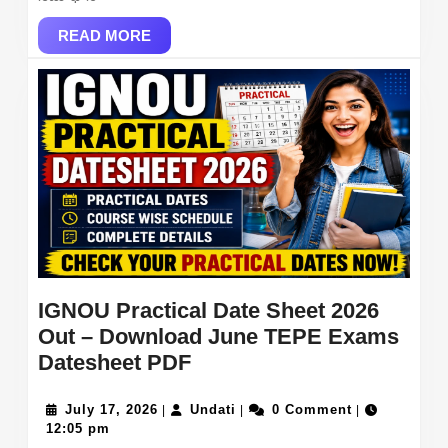
Sheet
READ
&
READ MORE
MORE
Objection
Link
at
rssb.rajasthan.gov.
IGNOU Practical Date Sheet 2026
Out – Download June TEPE Exams
IGNOU
Datesheet PDF
Practical
July
Date
Undati
July 17, 2026
Undati
0 Comment
|
|
|
17,
12:05 pm
Sheet
2026