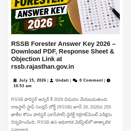
Steps
at
tripurauniv.ac.in
RSSB Forester Answer Key 2026 –
Download PDF, Response Sheet &
Objection Link at
RSSB
rssb.rajasthan.gov.in
Forester
July
Undati
Answer
July 15, 2026
Undati
0 Comment
|
|
|
15,
10:53 am
Key
2026
2026
RSSB ఫారెస్టర్ ఆన్సర్ కీ 2026 విడుదల చేయబడుతుంది.
–
రాజస్థాన్ స్టాఫ్ సెలక్షన్ బోర్డ్ (RSSB) జూన్ 28, 2026న 259
Download
ఖాళీల కోసం ఫారెస్టర్ (వాన్‌పాల్) డైరెక్ట్ రిక్రూట్‌మెంట్ పరీక్షను
PDF,
నిర్వహించింది. RSSB తన అధికారిక వెబ్‌సైట్‌లో తాత్కాలిక
Response
సమాధాన