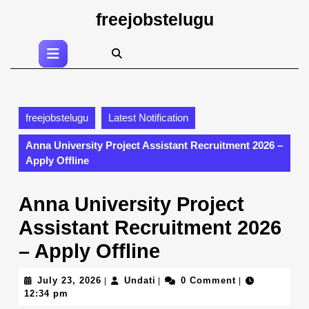
Skip
freejobstelugu
to
content
Open
Skip
Button
to
content
freejobstelugu
Latest Notification
Anna University Project Assistant Recruitment 2026 –
Apply Offline
Anna University Project
Assistant Recruitment 2026
– Apply Offline
July
Undati
July 23, 2026
Undati
0 Comment
|
|
|
23,
12:34 pm
2026