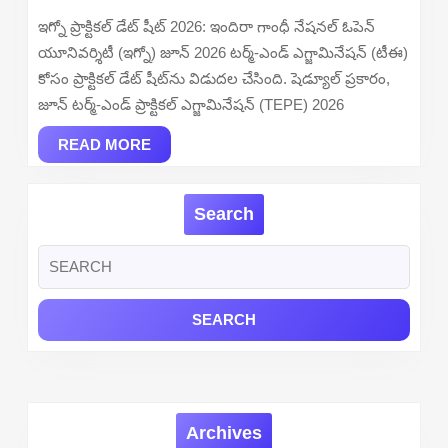
2026
ఇగ్నో ప్రాక్టికల్ డేట్ షీట్ 2026: ఇందిరా గాంధీ నేషనల్ ఓపెన్
Out
యూనివర్శిటీ (ఇగ్నో) జూన్ 2026 టర్మ్-ఎండ్ ఎగ్జామినేషన్ (టీఈ)
–
కోసం ప్రాక్టికల్ డేట్ షీట్‌ను విడుదల చేసింది. షెడ్యూల్ ప్రకారం,
Download
జూన్ టర్మ్-ఎండ్ ప్రాక్టికల్ ఎగ్జామినేషన్ (TEPE) 2026
June
READ
TEPE
READ MORE
MORE
Exams
Datesheet
Search
PDF
Search
for:
Archives