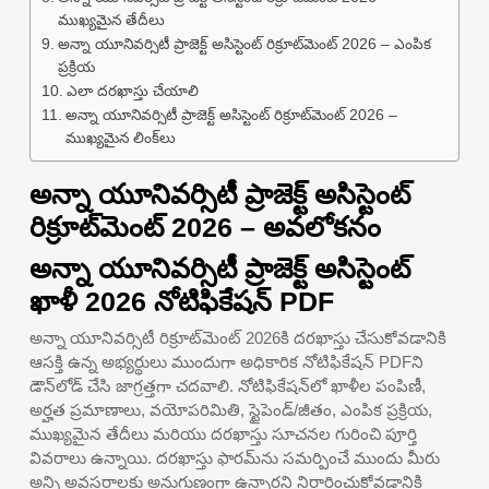
ముఖ్యమైన తేదీలు
అన్నా యూనివర్సిటీ ప్రాజెక్ట్ అసిస్టెంట్ రిక్రూట్‌మెంట్ 2026 – ఎంపిక
ప్రక్రియ
ఎలా దరఖాస్తు చేయాలి
అన్నా యూనివర్సిటీ ప్రాజెక్ట్ అసిస్టెంట్ రిక్రూట్‌మెంట్ 2026 –
ముఖ్యమైన లింక్‌లు
అన్నా యూనివర్సిటీ ప్రాజెక్ట్ అసిస్టెంట్
రిక్రూట్‌మెంట్ 2026 – అవలోకనం
అన్నా యూనివర్సిటీ ప్రాజెక్ట్ అసిస్టెంట్
ఖాళీ 2026 నోటిఫికేషన్ PDF
అన్నా యూనివర్సిటీ రిక్రూట్‌మెంట్ 2026కి దరఖాస్తు చేసుకోవడానికి
ఆసక్తి ఉన్న అభ్యర్థులు ముందుగా అధికారిక నోటిఫికేషన్ PDFని
డౌన్‌లోడ్ చేసి జాగ్రత్తగా చదవాలి. నోటిఫికేషన్‌లో ఖాళీల పంపిణీ,
అర్హత ప్రమాణాలు, వయోపరిమితి, స్టైపెండ్/జీతం, ఎంపిక ప్రక్రియ,
ముఖ్యమైన తేదీలు మరియు దరఖాస్తు సూచనల గురించి పూర్తి
వివరాలు ఉన్నాయి. దరఖాస్తు ఫారమ్‌ను సమర్పించే ముందు మీరు
అన్ని అవసరాలకు అనుగుణంగా ఉన్నారని నిర్ధారించుకోవడానికి