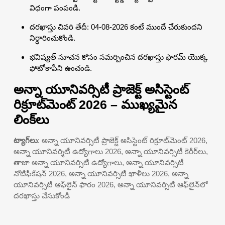
విధంగా పంపండి.
దరఖాస్తు చివరి తేదీ: 04-08-2026 కంటే ముందే చేరుకుందని
నిర్ధారించుకోండి.
భవిష్యత్ సూచన కోసం సమర్పించిన దరఖాస్తు ఫారమ్ యొక్క
ఫోటోకాపీని ఉంచండి.
అన్నా యూనివర్సిటీ ప్రాజెక్ట్ అసిస్టెంట్
రిక్రూట్‌మెంట్ 2026 – ముఖ్యమైన
లింక్‌లు
ట్యాగ్‌లు
: అన్నా యూనివర్సిటీ ప్రాజెక్ట్ అసిస్టెంట్ రిక్రూట్‌మెంట్ 2026,
అన్నా యూనివర్శిటీ ఉద్యోగాలు 2026, అన్నా యూనివర్సిటీ కెరీర్‌లు,
తాజా అన్నా యూనివర్సిటీ ఉద్యోగాలు, అన్నా యూనివర్సిటీ
నోటిఫికేషన్ 2026, అన్నా యూనివర్సిటీ ఖాళీలు 2026, అన్నా
యూనివర్సిటీ ఆఫ్‌లైన్ ఫారం 2026, అన్నా యూనివర్సిటీ ఆఫ్‌లైన్‌లో
దరఖాస్తు చేసుకోండి