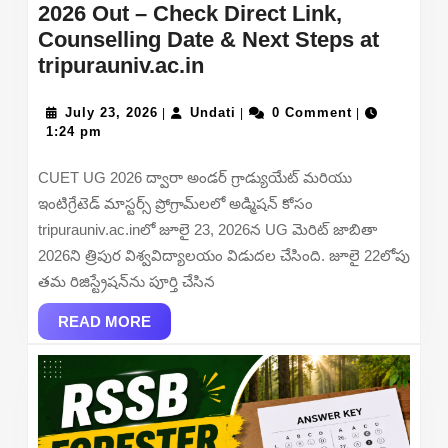
2026 Out – Check Direct Link,
Counselling Date & Next Steps at
Tripura
tripurauniv.ac.in
University
July
UG
Undati
July 23, 2026
Undati
0 Comment
|
|
|
23,
1:24 pm
Merit
2026
List
CUET UG 2026 ద్వారా అండర్ గ్రాడ్యుయేట్ మరియు
2026
ఇంటిగ్రేటెడ్ మాస్టర్స్ ప్రోగ్రామ్‌లలో అడ్మిషన్ కోసం
Out
tripurauniv.ac.inలో జూలై 23, 2026న UG మెరిట్ జాబితా
–
2026ని త్రిపుర విశ్వవిద్యాలయం విడుదల చేసింది. జూలై 22లోపు
Check
తమ రిజిస్ట్రేషన్‌ను పూర్తి చేసిన
Direct
READ
Link,
READ MORE
MORE
Counselling
Date
&
Next