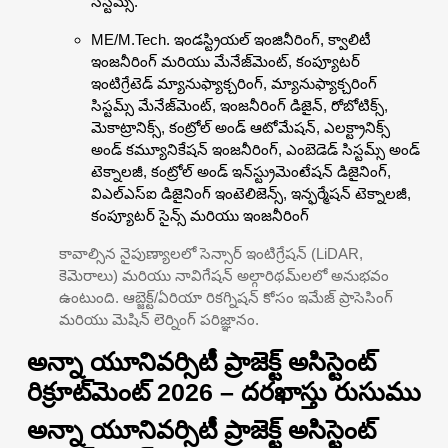
సిస్టమ్స్.
ME/M.Tech. ఇండస్ట్రియల్ ఇంజినీరింగ్, క్వాలిటీ
ఇంజనీరింగ్ మరియు మేనేజ్‌మెంట్, కంప్యూటర్
ఇంటిగ్రేటెడ్ మ్యానుఫ్యాక్చరింగ్, మ్యానుఫ్యాక్చరింగ్
సిస్టమ్స్ మేనేజ్‌మెంట్, ఇంజనీరింగ్ డిజైన్, రోబోటిక్స్,
మెకాట్రానిక్స్, కంట్రోల్ అండ్ ఆటోమేషన్, ఎలక్ట్రానిక్స్
అండ్ కమ్యూనికేషన్ ఇంజనీరింగ్, ఎంబెడెడ్ సిస్టమ్స్ అండ్
టెక్నాలజీ, కంట్రోల్ అండ్ ఇన్‌స్ట్రుమెంటేషన్ డిజైనింగ్,
విఎల్ఎస్ఐ డిజైనింగ్ ఇంటెలిజెన్స్, ఇన్ఫర్మేషన్ టెక్నాలజీ,
కంప్యూటర్ సైన్స్ మరియు ఇంజనీరింగ్
కావాల్సిన నైపుణ్యాలలో సెన్సార్ ఇంటిగ్రేషన్ (LiDAR,
కెమెరాలు) మరియు నావిగేషన్ అల్గారిథమ్‌లలో అనుభవం
ఉంటుంది. ఆబ్జెక్ట్/ఏరియా రికగ్నిషన్ కోసం ఇమేజ్ ప్రాసెసింగ్
మరియు మెషిన్ లెర్నింగ్ పరిజ్ఞానం.
అన్నా యూనివర్సిటీ ప్రాజెక్ట్ అసిస్టెంట్
రిక్రూట్‌మెంట్ 2026 – దరఖాస్తు రుసుము
అన్నా యూనివర్సిటీ ప్రాజెక్ట్ అసిస్టెంట్