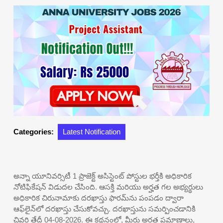
Categories:
Latest Notification
అన్నా యూనివర్సిటీ 1 ప్రాజెక్ట్ అసిస్టెంట్ పోస్టుల భర్తీకి అధికారిక
నోటిఫికేషన్ విడుదల చేసింది. ఆసక్తి మరియు అర్హత గల అభ్యర్థులు
అధికారిక చిరునామాకు దరఖాస్తు ఫారమ్‌ను పంపడం ద్వారా
ఆఫ్‌లైన్‌లో దరఖాస్తు చేసుకోవచ్చు. దరఖాస్తును సమర్పించడానికి
చివరి తేదీ 04-08-2026. ఈ కథనంలో, మీరు అర్హత ప్రమాణాలు,