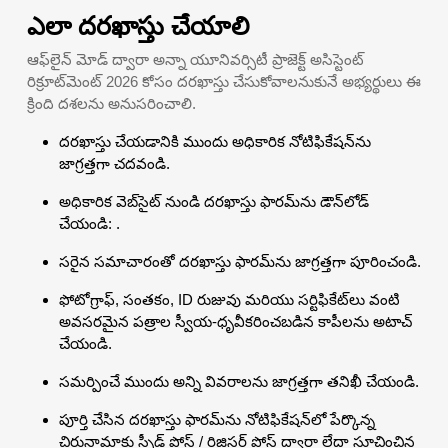
ఎలా దరఖాస్తు చేయాలి
ఆఫ్‌లైన్ మోడ్ ద్వారా అన్నా యూనివర్సిటీ ప్రాజెక్ట్ అసిస్టెంట్
రిక్రూట్‌మెంట్ 2026 కోసం దరఖాస్తు చేసుకోవాలనుకునే అభ్యర్థులు ఈ
క్రింది దశలను అనుసరించాలి.
దరఖాస్తు చేయడానికి ముందు అధికారిక నోటిఫికేషన్‌ను
జాగ్రత్తగా చదవండి.
అధికారిక వెబ్‌సైట్ నుండి దరఖాస్తు ఫారమ్‌ను డౌన్‌లోడ్
చేయండి: .
సరైన సమాచారంతో దరఖాస్తు ఫారమ్‌ను జాగ్రత్తగా పూరించండి.
ఫోటోగ్రాఫ్, సంతకం, ID రుజువు మరియు సర్టిఫికేట్‌లు వంటి
అవసరమైన పత్రాల స్వీయ-ధృవీకరించబడిన కాపీలను అటాచ్
చేయండి.
సమర్పించే ముందు అన్ని వివరాలను జాగ్రత్తగా తనిఖీ చేయండి.
పూర్తి చేసిన దరఖాస్తు ఫారమ్‌ను నోటిఫికేషన్‌లో పేర్కొన్న
చిరునామాకు స్పీడ్ పోస్ట్ / రిజిస్టర్డ్ పోస్ట్ ద్వారా లేదా సూచించిన