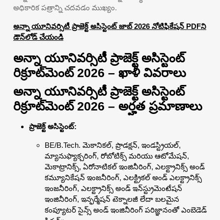
అధికారిక పత్రాన్ని చదవడం ముఖ్యం.
అన్నా యూనివర్సిటీ ప్రాజెక్ట్ అసిస్టెంట్ జాబ్ 2026 నోటిఫికేషన్ PDFని
డౌన్‌లోడ్ చేయండి
అన్నా యూనివర్సిటీ ప్రాజెక్ట్ అసిస్టెంట్
రిక్రూట్‌మెంట్ 2026 – ఖాళీ వివరాలు
అన్నా యూనివర్సిటీ ప్రాజెక్ట్ అసిస్టెంట్
రిక్రూట్‌మెంట్ 2026 – అర్హత ప్రమాణాలు
ప్రాజెక్ట్ అసిస్టెంట్:
BE/B.Tech. మెకానికల్, ప్రొడక్షన్, ఇండస్ట్రియల్,
మ్యానుఫ్యాక్చరింగ్, రోబోటిక్స్ మరియు ఆటోమేషన్,
మెకాట్రానిక్స్, ఏరోనాటికల్ ఇంజినీరింగ్, ఎలక్ట్రానిక్స్ అండ్
కమ్యూనికేషన్ ఇంజనీరింగ్, ఎలక్ట్రికల్ అండ్ ఎలక్ట్రానిక్స్
ఇంజనీరింగ్, ఎలక్ట్రానిక్స్ అండ్ ఇన్‌స్ట్రుమెంటేషన్
ఇంజినీరింగ్, ఇన్ఫర్మేషన్ టెక్నాలజీ లేదా బలమైన
కంప్యూటర్ సైన్స్ అండ్ ఇంజినీరింగ్ పరిజ్ఞానంతో ఎంబెడెడ్