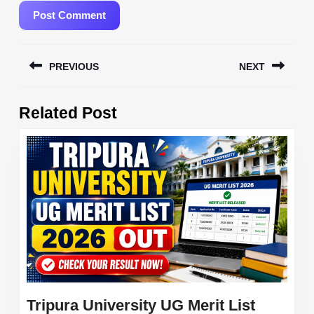
Post
PREVIOUS
NEXT
navigation
Previous
Next
Related Post
post:
post:
Tripura University UG Merit List