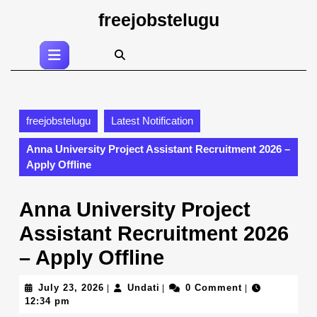
Skip
freejobstelugu
to
content
Open
Skip
Button
to
content
freejobstelugu
Latest Notification
Anna University Project Assistant Recruitment 2026 –
Apply Offline
Anna University Project
Assistant Recruitment 2026
– Apply Offline
July
Undati
July 23, 2026
Undati
0 Comment
|
|
|
23,
12:34 pm
2026