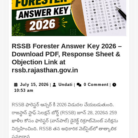
Steps
at
tripurauniv.ac.in
RSSB Forester Answer Key 2026 –
Download PDF, Response Sheet &
Objection Link at
RSSB
rssb.rajasthan.gov.in
Forester
July
Undati
Answer
July 15, 2026
Undati
0 Comment
|
|
|
15,
10:53 am
Key
2026
2026
RSSB ఫారెస్టర్ ఆన్సర్ కీ 2026 విడుదల చేయబడుతుంది.
–
రాజస్థాన్ స్టాఫ్ సెలక్షన్ బోర్డ్ (RSSB) జూన్ 28, 2026న 259
Download
ఖాళీల కోసం ఫారెస్టర్ (వాన్‌పాల్) డైరెక్ట్ రిక్రూట్‌మెంట్ పరీక్షను
PDF,
నిర్వహించింది. RSSB తన అధికారిక వెబ్‌సైట్‌లో తాత్కాలిక
Response
సమాధాన