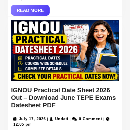
Sheet
READ
&
READ MORE
MORE
Objection
Link
at
rssb.rajasthan.gov.
IGNOU Practical Date Sheet 2026
Out – Download June TEPE Exams
IGNOU
Datesheet PDF
Practical
July
Date
Undati
July 17, 2026
Undati
0 Comment
|
|
|
17,
12:05 pm
Sheet
2026