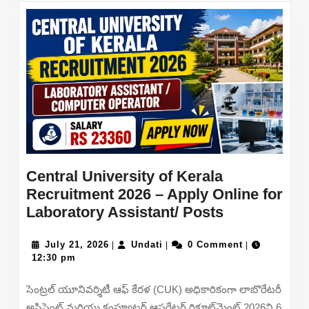
MORE
Clerk,
Staff
Nurse
and
More
Posts
Central University of Kerala
Recruitment 2026 – Apply Online for
Central
Laboratory Assistant/ Posts
University
July
Undati
of
July 21, 2026
Undati
0 Comment
|
|
|
21,
12:30 pm
Kerala
2026
Recruitmen
సెంట్రల్ యూనివర్శిటీ ఆఫ్ కేరళ (CUK) అధికారికంగా లాబొరేటరీ
2026
అసిస్టెంట్ మరియు కంప్యూటర్ ఆపరేటర్ రిక్రూట్‌మెంట్ 2026ని 6