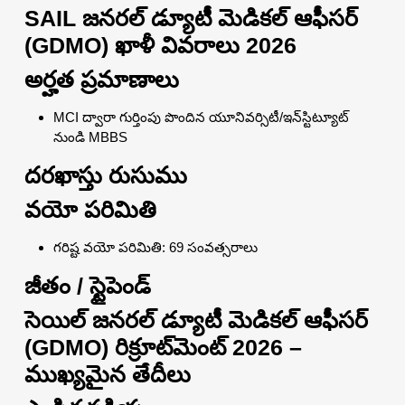
SAIL జనరల్ డ్యూటీ మెడికల్ ఆఫీసర్
(GDMO) ఖాళీ వివరాలు 2026
అర్హత ప్రమాణాలు
MCI ద్వారా గుర్తింపు పొందిన యూనివర్సిటీ/ఇన్‌స్టిట్యూట్
నుండి MBBS
దరఖాస్తు రుసుము
వయో పరిమితి
గరిష్ట వయో పరిమితి: 69 సంవత్సరాలు
జీతం / స్టైపెండ్
సెయిల్ జనరల్ డ్యూటీ మెడికల్ ఆఫీసర్
(GDMO) రిక్రూట్‌మెంట్ 2026 –
ముఖ్యమైన తేదీలు