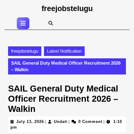
Skip
freejobstelugu
to
content
Open
Skip
Button
to
content
freejobstelugu
Latest Notification
SAIL General Duty Medical Officer Recruitment 2026
– Walkin
SAIL General Duty Medical
Officer Recruitment 2026 –
Walkin
July
Undati
July 13, 2026
Undati
0 Comment
1:10
|
|
|
13,
pm
2026