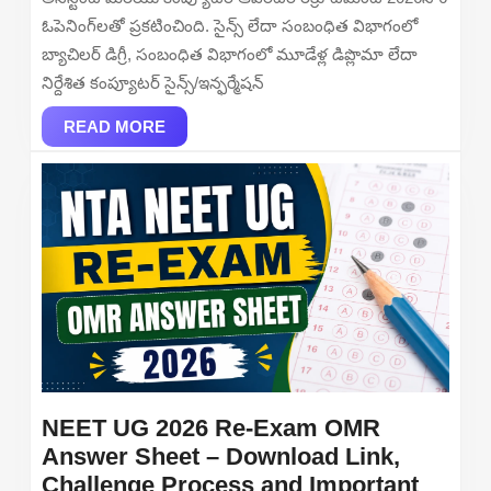
–
ఓపెనింగ్‌లతో ప్రకటించింది. సైన్స్ లేదా సంబంధిత విభాగంలో
Apply
బ్యాచిలర్ డిగ్రీ, సంబంధిత విభాగంలో మూడేళ్ల డిప్లొమా లేదా
Online
నిర్దేశిత కంప్యూటర్ సైన్స్/ఇన్ఫర్మేషన్
for
READ
Laboratory
READ MORE
MORE
Assistant/
Posts
NEET UG 2026 Re-Exam OMR
Answer Sheet – Download Link,
Challenge Process and Important