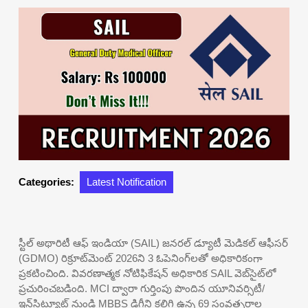
Categories:
Latest Notification
స్టీల్ అథారిటీ ఆఫ్ ఇండియా (SAIL) జనరల్ డ్యూటీ మెడికల్ ఆఫీసర్
(GDMO) రిక్రూట్‌మెంట్ 2026ని 3 ఓపెనింగ్‌లతో అధికారికంగా
ప్రకటించింది. వివరణాత్మక నోటిఫికేషన్ అధికారిక SAIL వెబ్‌సైట్‌లో
ప్రచురించబడింది. MCI ద్వారా గుర్తింపు పొందిన యూనివర్సిటీ/
ఇన్‌స్టిట్యూట్ నుండి MBBS డిగ్రీని కలిగి ఉన్న 69 సంవత్సరాల