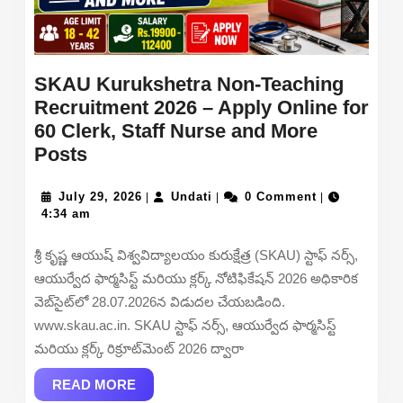
SKAU Kurukshetra Non-Teaching
Recruitment 2026 – Apply Online for
60 Clerk, Staff Nurse and More
SKAU
Posts
Kurukshetra
Non-
July
Undati
July 29, 2026
Undati
0 Comment
|
|
|
29,
4:34 am
Teaching
2026
Recruitment
శ్రీ కృష్ణ ఆయుష్ విశ్వవిద్యాలయం కురుక్షేత్ర (SKAU) స్టాఫ్ నర్స్,
2026
ఆయుర్వేద ఫార్మసిస్ట్ మరియు క్లర్క్ నోటిఫికేషన్ 2026 అధికారిక
–
వెబ్‌సైట్‌లో 28.07.2026న విడుదల చేయబడింది.
Apply
www.skau.ac.in. SKAU స్టాఫ్ నర్స్, ఆయుర్వేద ఫార్మసిస్ట్
Online
మరియు క్లర్క్ రిక్రూట్‌మెంట్ 2026 ద్వారా
for
60
READ
READ MORE