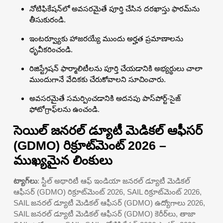
నోటిఫికేషన్‌లో అవసరమైతే పూర్తి చేసిన దరఖాస్తు ఫారమ్‌ను
తీసుకురండి.
ఇంటర్వ్యూకు హాజరయ్యే ముందు అర్హత ప్రమాణాలను
ధృవీకరించండి.
రిజిస్ట్రేషన్ ఫార్మాలిటీలను పూర్తి చేయడానికి అభ్యర్థులు చాలా
ముందుగానే వేదికకు చేరుకోవాలని సూచించారు.
అవసరమైతే సమర్పించడానికి అదనపు పాస్‌పోర్ట్-సైజ్
ఫోటోగ్రాఫ్‌లను ఉంచండి.
సెయిల్ జనరల్ డ్యూటీ మెడికల్ ఆఫీసర్
(GDMO) రిక్రూట్‌మెంట్ 2026 –
ముఖ్యమైన లింకులు
ట్యాగ్‌లు
: స్టీల్ అథారిటీ ఆఫ్ ఇండియా జనరల్ డ్యూటీ మెడికల్
ఆఫీసర్ (GDMO) రిక్రూట్‌మెంట్ 2026, SAIL రిక్రూట్‌మెంట్ 2026,
SAIL జనరల్ డ్యూటీ మెడికల్ ఆఫీసర్ (GDMO) ఉద్యోగాలు 2026,
SAIL జనరల్ డ్యూటీ మెడికల్ ఆఫీసర్ (GDMO) కెరీర్‌లు, తాజా