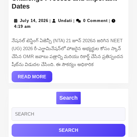
NEET
Dates
UG
2026
July
Undati
July 14, 2026
Undati
0 Comment
|
|
|
14,
4:19 am
Re-
2026
Exam
నేషనల్ టెస్టింగ్ ఏజెన్సీ (NTA) 21 జూన్ 2026న జరిగిన NEET
OMR
(UG) 2026 రీ-ఎగ్జామినేషన్‌లో హాజరైన అభ్యర్థుల కోసం స్కాన్
Answer
చేసిన OMR జవాబు పత్రాన్ని మరియు రికార్డ్ చేసిన ప్రతిస్పందన
Sheet
షీట్‌ను విడుదల చేసింది. ఈ సౌకర్యం అధికారిక
–
Download
READ
READ MORE
MORE
Link,
Challenge
Search
Process
and
Search
Important
for:
Dates