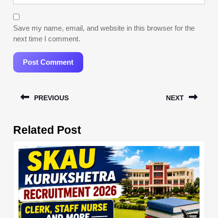
Save my name, email, and website in this browser for the
next time I comment.
Post
PREVIOUS
NEXT
navigation
Previous
Next
Related Post
post:
post: