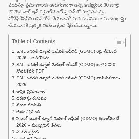
వయస్సు ప్రమాణాలకు అనుగుణంగా ఉన్న అభ్యర్థులు 30 జూలై
2026న వాక్-ఇన్ రిక్రూట్‌మెంట్ ప్రాసెస్‌లో పాల్గొనవచ్చు.
నోటిఫికేషన్‌ను డౌన్‌లోడ్ చేయడానికి మరియు వివరాలను దరఖాస్తు
చేయడానికి ప్రత్యక్ష లింక్‌లు క్రింద షేర్ చేయబడ్డాయి.
Table of Contents
SAIL జనరల్ డ్యూటీ మెడికల్ ఆఫీసర్ (GDMO) రిక్రూట్‌మెంట్
2026 – అవలోకనం
SAIL జనరల్ డ్యూటీ మెడికల్ ఆఫీసర్ (GDMO) ఖాళీ 2026
నోటిఫికేషన్ PDF
SAIL జనరల్ డ్యూటీ మెడికల్ ఆఫీసర్ (GDMO) ఖాళీ వివరాలు
2026
అర్హత ప్రమాణాలు
దరఖాస్తు రుసుము
వయో పరిమితి
జీతం / స్టైపెండ్
సెయిల్ జనరల్ డ్యూటీ మెడికల్ ఆఫీసర్ (GDMO) రిక్రూట్‌మెంట్
2026 – ముఖ్యమైన తేదీలు
ఎంపిక ప్రక్రియ
వాక్-ఇన్ విధానం