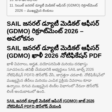
సెయిల్ జనరల్ డ్యూటీ మెడికల్ ఆఫీసర్ (GDMO) రిక్రూట్‌మెంట్
2026 – ముఖ్యమైన లింకులు
SAIL జనరల్ డ్యూటీ మెడికల్ ఆఫీసర్
(GDMO) రిక్రూట్‌మెంట్ 2026 –
అవలోకనం
SAIL జనరల్ డ్యూటీ మెడికల్ ఆఫీసర్
(GDMO) ఖాళీ 2026 నోటిఫికేషన్ PDF
ఖాళీ వివరాలు, అర్హత, వయోపరిమితి మరియు దరఖాస్తు
సూచనలను తనిఖీ చేయడానికి అభ్యర్థులు SAIL జాబ్స్ 2026
నోటిఫికేషన్ PDFని డౌన్‌లోడ్ చేసి, జాగ్రత్తగా చదవాలి. నోటిఫికేషన్‌లో
ముఖ్యమైన తేదీలు మరియు ఎంపిక ప్రక్రియ వివరాలు కూడా
ఉన్నాయి. దిగువ ముఖ్యమైన లింక్‌ల విభాగంలో నేరుగా డౌన్‌లోడ్
లింక్ అందుబాటులో ఉంది.
SAIL జనరల్ డ్యూటీ మెడికల్ ఆఫీసర్ (GDMO) జాబ్ 2026
నోటిఫికేషన్ PDFని డౌన్‌లోడ్ చేయండి