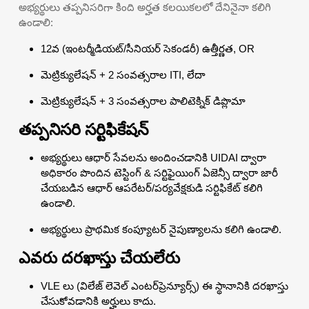
అభ్యర్థులు తప్పనిసరిగా కింది అర్హత కలయికలలో దేనినైనా కలిగి
ఉండాలి:
12వ (ఇంటర్మీడియట్/సీనియర్ సెకండరీ) ఉత్తీర్ణత, OR
మెట్రిక్యులేషన్ + 2 సంవత్సరాల ITI, లేదా
మెట్రిక్యులేషన్ + 3 సంవత్సరాల పాలిటెక్నిక్ డిప్లొమా
తప్పనిసరి సర్టిఫికేషన్
అభ్యర్థులు ఆధార్ సేవలను అందించడానికి UIDAI ద్వారా
అధికారం పొందిన టెస్టింగ్ & సర్టిఫైయింగ్ ఏజెన్సీ ద్వారా జారీ
చేయబడిన ఆధార్ ఆపరేటర్/పర్యవేక్షకుడి సర్టిఫికేట్ కలిగి
ఉండాలి.
అభ్యర్థులు ప్రాథమిక కంప్యూటర్ నైపుణ్యాలను కలిగి ఉండాలి.
ఎవరు దరఖాస్తు చేయలేరు
VLE లు (విలేజ్ లెవెల్ ఎంటర్‌ప్రెన్యూర్స్) ఈ స్థానానికి దరఖాస్తు
చేసుకోవడానికి అర్హులు కాదు.