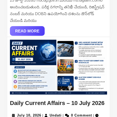
25 జూలై 2026న rrbcdg.gov.in మరియు rrb.digialm.comలో
2026
అందించబడుతుంది. పరీక్ష నగరాన్ని తనిఖీ చేయండి, రిజిస్ట్రేషన్
–
నంబర్ మరియు DOBని ఉపయోగించి దశలను డౌన్‌లోడ్
Expected
చేయండి మరియు
Release
READ
Date
READ MORE
MORE
and
Download
Link
Dail
Daily Current Affairs – 10 July 2026
Curr
July
Undati
Affa
July 10, 2026
Undati
0 Comment
|
|
|