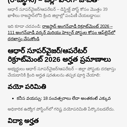
ఆధార్ సూపర్‌వైజర్/ఆపరేటర్ – డిస్ట్రిక్ట్ పోస్ట్ కోసం మొత్తం 39
ఖాళీలు రాజస్థాన్‌లోని క్రింది జిల్లాల్లో పంపిణీ చేయబడ్డాయి:
ఇది కూడా చదవండి:
రాజస్థాన్ అంగన్‌వాడీ రిక్రూట్‌మెంట్ 2026 –
111 అంగన్‌వాడీ వర్కర్ మరియు హెల్పర్ పోస్టుల కోసం ఆఫ్‌లైన్‌లో
దరఖాస్తు చేసుకోండి
ఆధార్ సూపర్‌వైజర్/ఆపరేటర్
రిక్రూట్‌మెంట్ 2026 అర్హత ప్రమాణాలు
అభ్యర్థులు ఆధార్ సూపర్‌వైజర్/ఆపరేటర్ – జిల్లా పోస్టుకు దరఖాస్తు
చేయడానికి క్రింది అర్హత షరతులను తప్పక పూర్తి చేయాలి:
వయో పరిమితి
కనీస వయస్సు: 18 సంవత్సరాలు లేదా అంతకంటే ఎక్కువ
అధికారిక ఉద్యోగ పోస్టింగ్‌లో గరిష్ట వయోపరిమితి పేర్కొనబడలేదు.
విద్యా అర్హత