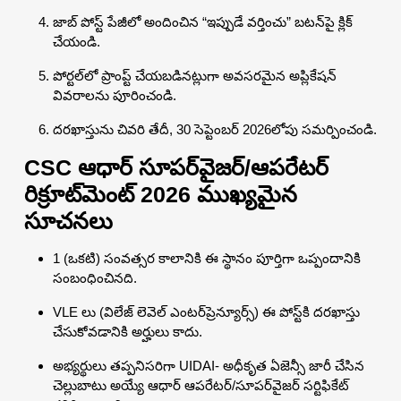
జాబ్ పోస్ట్ పేజీలో అందించిన “ఇప్పుడే వర్తించు” బటన్‌పై క్లిక్
చేయండి.
పోర్టల్‌లో ప్రాంప్ట్ చేయబడినట్లుగా అవసరమైన అప్లికేషన్
వివరాలను పూరించండి.
దరఖాస్తును చివరి తేదీ, 30 సెప్టెంబర్ 2026లోపు సమర్పించండి.
CSC ఆధార్ సూపర్‌వైజర్/ఆపరేటర్
రిక్రూట్‌మెంట్ 2026 ముఖ్యమైన
సూచనలు
1 (ఒకటి) సంవత్సర కాలానికి ఈ స్థానం పూర్తిగా ఒప్పందానికి
సంబంధించినది.
VLE లు (విలేజ్ లెవెల్ ఎంటర్‌ప్రెన్యూర్స్) ఈ పోస్ట్‌కి దరఖాస్తు
చేసుకోవడానికి అర్హులు కాదు.
అభ్యర్థులు తప్పనిసరిగా UIDAI- అధీకృత ఏజెన్సీ జారీ చేసిన
చెల్లుబాటు అయ్యే ఆధార్ ఆపరేటర్/సూపర్‌వైజర్ సర్టిఫికేట్