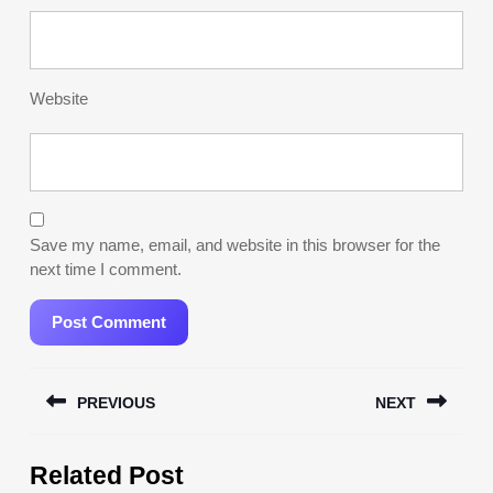
Website
Save my name, email, and website in this browser for the
next time I comment.
Post
PREVIOUS
NEXT
navigation
Previous
Next
Related Post
post:
post: