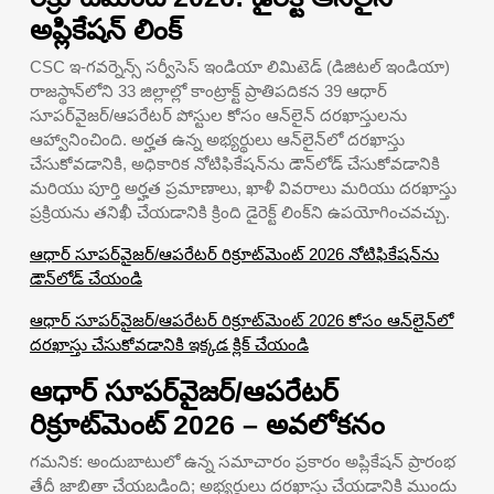
అప్లికేషన్ లింక్
CSC ఇ-గవర్నెన్స్ సర్వీసెస్ ఇండియా లిమిటెడ్ (డిజిటల్ ఇండియా)
రాజస్థాన్‌లోని 33 జిల్లాల్లో కాంట్రాక్ట్ ప్రాతిపదికన 39 ఆధార్
సూపర్‌వైజర్/ఆపరేటర్ పోస్టుల కోసం ఆన్‌లైన్ దరఖాస్తులను
ఆహ్వానించింది. అర్హత ఉన్న అభ్యర్థులు ఆన్‌లైన్‌లో దరఖాస్తు
చేసుకోవడానికి, అధికారిక నోటిఫికేషన్‌ను డౌన్‌లోడ్ చేసుకోవడానికి
మరియు పూర్తి అర్హత ప్రమాణాలు, ఖాళీ వివరాలు మరియు దరఖాస్తు
ప్రక్రియను తనిఖీ చేయడానికి క్రింది డైరెక్ట్ లింక్‌ని ఉపయోగించవచ్చు.
ఆధార్ సూపర్‌వైజర్/ఆపరేటర్ రిక్రూట్‌మెంట్ 2026 నోటిఫికేషన్‌ను
డౌన్‌లోడ్ చేయండి
ఆధార్ సూపర్‌వైజర్/ఆపరేటర్ రిక్రూట్‌మెంట్ 2026 కోసం ఆన్‌లైన్‌లో
దరఖాస్తు చేసుకోవడానికి ఇక్కడ క్లిక్ చేయండి
ఆధార్ సూపర్‌వైజర్/ఆపరేటర్
రిక్రూట్‌మెంట్ 2026 – అవలోకనం
గమనిక: అందుబాటులో ఉన్న సమాచారం ప్రకారం అప్లికేషన్ ప్రారంభ
తేదీ జాబితా చేయబడింది; అభ్యర్థులు దరఖాస్తు చేయడానికి ముందు