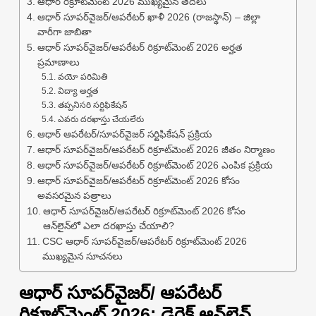
ఆధార్ రిక్రూట్‌మెంట్ 2026 ముఖ్యమైన తేదీలు
ఆధార్ సూపర్‌వైజర్/ఆపరేటర్ ఖాళీ 2026 (రాజస్థాన్) – జిల్లా
వారీగా జాబితా
ఆధార్ సూపర్‌వైజర్/ఆపరేటర్ రిక్రూట్‌మెంట్ 2026 అర్హత
ప్రమాణాలు
వయో పరిమితి
విద్యా అర్హత
తప్పనిసరి సర్టిఫికేషన్
ఎవరు దరఖాస్తు చేయలేరు
ఆధార్ ఆపరేటర్/సూపర్‌వైజర్ సర్టిఫికేషన్ ప్రక్రియ
ఆధార్ సూపర్‌వైజర్/ఆపరేటర్ రిక్రూట్‌మెంట్ 2026 జీతం నిర్మాణం
ఆధార్ సూపర్‌వైజర్/ఆపరేటర్ రిక్రూట్‌మెంట్ 2026 ఎంపిక ప్రక్రియ
ఆధార్ సూపర్‌వైజర్/ఆపరేటర్ రిక్రూట్‌మెంట్ 2026 కోసం
అవసరమైన పత్రాలు
ఆధార్ సూపర్‌వైజర్/ఆపరేటర్ రిక్రూట్‌మెంట్ 2026 కోసం
ఆన్‌లైన్‌లో ఎలా దరఖాస్తు చేయాలి?
CSC ఆధార్ సూపర్‌వైజర్/ఆపరేటర్ రిక్రూట్‌మెంట్ 2026
ముఖ్యమైన సూచనలు
ఆధార్ సూపర్‌వైజర్/ ఆపరేటర్
రిక్రూట్‌మెంట్ 2026: డైరెక్ట్ ఆన్‌లైన్