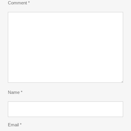
Comment
*
Name
*
Email
*