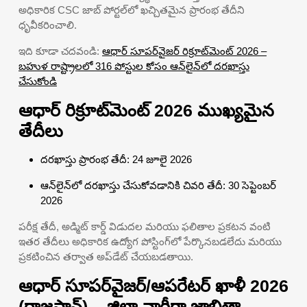
అధికారిక CSC జాబ్ పోర్టల్‌లో ఖచ్చితమైన ప్రారంభ తేదీని
ధృవీకరించాలి.
ఇది కూడా చదవండి:
ఆధార్ సూపర్‌వైజర్ రిక్రూట్‌మెంట్ 2026 –
బహుళ రాష్ట్రాలలో 316 పోస్టుల కోసం ఆన్‌లైన్‌లో దరఖాస్తు
చేసుకోండి
ఆధార్ రిక్రూట్‌మెంట్ 2026 ముఖ్యమైన
తేదీలు
దరఖాస్తు ప్రారంభ తేదీ: 24 జూలై 2026
ఆన్‌లైన్‌లో దరఖాస్తు చేసుకోవడానికి చివరి తేదీ: 30 సెప్టెంబర్
2026
పరీక్ష తేదీ, అడ్మిట్ కార్డ్ విడుదల మరియు ఫలితాల ప్రకటన వంటి
ఇతర తేదీలు అధికారిక ఉద్యోగ పోస్టింగ్‌లో పేర్కొనబడలేదు మరియు
ప్రకటించిన తర్వాత అప్‌డేట్ చేయబడతాయి.
ఆధార్ సూపర్‌వైజర్/ఆపరేటర్ ఖాళీ 2026
(రాజస్థాన్) – జిల్లా వారీగా జాబితా