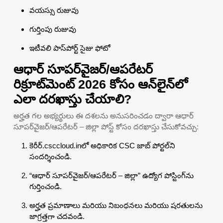
వయస్సు రుజువు
గుర్తింపు రుజువు
ఇటీవలి పాస్‌పోర్ట్ సైజు ఫోటో
ఆధార్ సూపర్‌వైజర్/ఆపరేటర్
రిక్రూట్‌మెంట్ 2026 కోసం ఆన్‌లైన్‌లో
ఎలా దరఖాస్తు చేయాలి?
అర్హత గల అభ్యర్థులు ఈ దశలను అనుసరించడం ద్వారా ఆధార్
సూపర్‌వైజర్/ఆపరేటర్ – జిల్లా పోస్ట్ కోసం దరఖాస్తు చేసుకోవచ్చు:
కెరీర్.csccloud.inలో అధికారిక CSC జాబ్ పోర్టల్‌ని
సందర్శించండి.
“ఆధార్ సూపర్‌వైజర్/ఆపరేటర్ – జిల్లా” ​​ఉద్యోగ పోస్టింగ్‌ను
గుర్తించండి.
అర్హత ప్రమాణాలు మరియు నిబంధనలు మరియు షరతులను
జాగ్రత్తగా చదవండి.