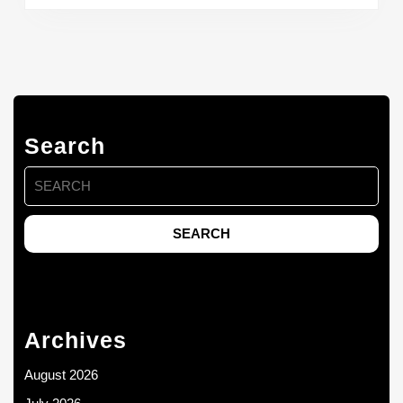
Search
Search
for:
Archives
August 2026