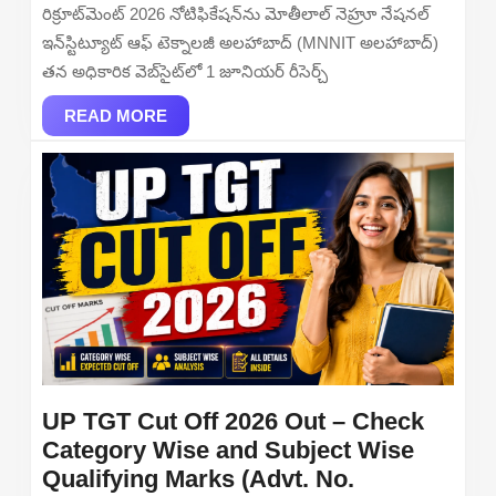
2026
రిక్రూట్‌మెంట్ 2026 నోటిఫికేషన్‌ను మోతీలాల్ నెహ్రూ నేషనల్
–
ఇన్‌స్టిట్యూట్ ఆఫ్ టెక్నాలజీ అలహాబాద్ (MNNIT అలహాబాద్)
Apply
తన అధికారిక వెబ్‌సైట్‌లో 1 జూనియర్ రీసెర్చ్
Online
READ
READ MORE
MORE
UP TGT Cut Off 2026 Out – Check
Category Wise and Subject Wise
Qualifying Marks (Advt. No.