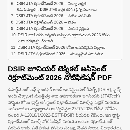
DSIR JTA రిక్రూట్‌మెంట్ 2026 – విద్యా అర్హత
షెడ్యూల్ II: DSIR JTAకి అర్హత కలిగిన సైన్స్ విభాగాలు
DSIR JTA రిక్రూట్‌మెంట్ 2026 – వయో పరిమితి
DSIR JTA రిక్రూట్‌మెంట్ 2026 – జీతం
DSIR JTA రిక్రూట్‌మెంట్ 2026 – ఎంపిక ప్రక్రియ
DSIR జూనియర్ టెక్నికల్ అసిస్టెంట్ రిక్రూట్‌మెంట్ 2026 కోసం
ఎలా దరఖాస్తు చేయాలి
DSIR JTA రిక్రూట్‌మెంట్ 2026 కోసం అవసరమైన పత్రాలు
DSIR JTA రిక్రూట్‌మెంట్ 2026 – ముఖ్యమైన సూచనలు
DSIR జూనియర్ టెక్నికల్ అసిస్టెంట్
రిక్రూట్‌మెంట్ 2026 నోటిఫికేషన్ PDF
డిపార్ట్‌మెంట్ ఆఫ్ సైంటిఫిక్ అండ్ ఇండస్ట్రియల్ రీసెర్చ్ (DSIR), సైన్స్
అండ్ టెక్నాలజీ మంత్రిత్వ శాఖ అధికారికంగా జూనియర్ (JTATech)
పోస్టుల కోసం డ్రాఫ్ట్ అసిస్టెంట్ రిక్రూట్‌మెంట్ రూల్స్‌పై పబ్లిక్ మరియు
వాటాదారుల వ్యాఖ్యలను ఆహ్వానిస్తూ 27/07/2026 తేదీన నోటీసు
నంబర్ A-12018/1/2022-ESTT-DSIR విడుదల చేసింది. ఇది డ్రాఫ్ట్
రిక్రూట్‌మెంట్ రూల్స్ నోటిఫికేషన్ మరియు అసలు రిక్రూట్‌మెంట్
ప్రకటన కాదు. ప్రతిపాదిత పోస్టుల సంఖ్య, వేతన స్థాయి, విద్యార్హతలు,