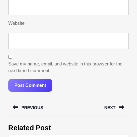
Website
Save my name, email, and website in this browser for the
next time I comment.
Post
PREVIOUS
NEXT
navigation
Previous
Next
Related Post
post:
post: