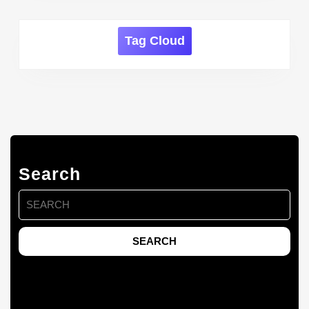
Tag Cloud
Search
Search
for: