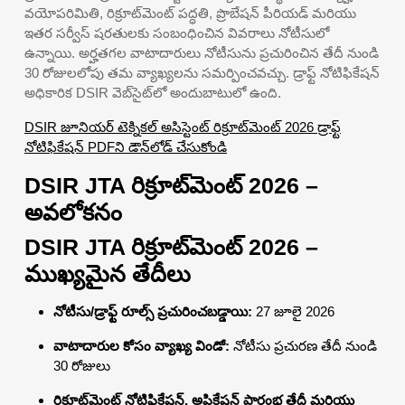
వయోపరిమితి, రిక్రూట్‌మెంట్ పద్ధతి, ప్రొబేషన్ పీరియడ్ మరియు
ఇతర సర్వీస్ షరతులకు సంబంధించిన వివరాలు నోటీసులో
ఉన్నాయి. అర్హతగల వాటాదారులు నోటీసును ప్రచురించిన తేదీ నుండి
30 రోజులలోపు తమ వ్యాఖ్యలను సమర్పించవచ్చు. డ్రాఫ్ట్ నోటిఫికేషన్
అధికారిక DSIR వెబ్‌సైట్‌లో అందుబాటులో ఉంది.
DSIR జూనియర్ టెక్నికల్ అసిస్టెంట్ రిక్రూట్‌మెంట్ 2026 డ్రాఫ్ట్
నోటిఫికేషన్ PDFని డౌన్‌లోడ్ చేసుకోండి
DSIR JTA రిక్రూట్‌మెంట్ 2026 –
అవలోకనం
DSIR JTA రిక్రూట్‌మెంట్ 2026 –
ముఖ్యమైన తేదీలు
నోటీసు/డ్రాఫ్ట్ రూల్స్ ప్రచురించబడ్డాయి:
27 జూలై 2026
వాటాదారుల కోసం వ్యాఖ్య విండో:
నోటీసు ప్రచురణ తేదీ నుండి
30 రోజులు
రిక్రూట్‌మెంట్ నోటిఫికేషన్, అప్లికేషన్ ప్రారంభ తేదీ మరియు