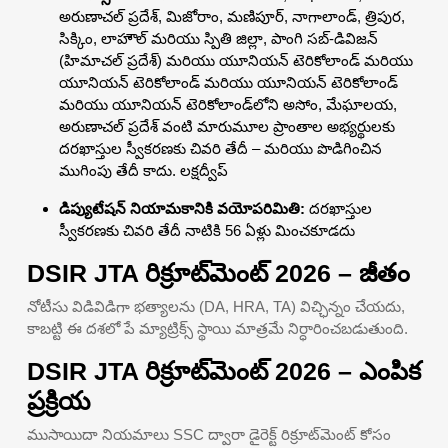
అరుణాచల్ ప్రదేశ్, మిజోరాం, మణిపూర్, నాగాలాండ్, త్రిపుర,
సిక్కిం, లాహౌల్ మరియు స్పితి జిల్లా, పాంగి సబ్-డివిజన్
(హిమాచల్ ప్రదేశ్) మరియు యూనియన్ టెరికోలాండ్ మరియు
యూనియన్ టెరికోలాండ్ మరియు యూనియన్ టెరికోలాండ్
మరియు యూనియన్ టెరికోలాండ్‌లోని అసోం, మేఘాలయ,
అరుణాచల్ ప్రదేశ్ వంటి మారుమూల ప్రాంతాల అభ్యర్థులకు
దరఖాస్తుల స్వీకరణకు చివరి తేదీ – మరియు పొడిగించిన
ముగింపు తేదీ కాదు. లక్షద్వీప్
డిప్యుటేషన్ నియామకానికి వయోపరిమితి:
దరఖాస్తుల
స్వీకరణకు చివరి తేదీ నాటికి 56 ఏళ్లు మించకూడదు
DSIR JTA రిక్రూట్‌మెంట్ 2026 – జీతం
నోటీసు విడివిడిగా భత్యాలను (DA, HRA, TA) విచ్ఛిన్నం చేయదు,
కాబట్టి ఈ దశలో పే మ్యాట్రిక్స్ స్థాయి మాత్రమే నిర్ధారించబడుతుంది.
DSIR JTA రిక్రూట్‌మెంట్ 2026 – ఎంపిక
ప్రక్రియ
ముసాయిదా నియమాలు SSC ద్వారా డైరెక్ట్ రిక్రూట్‌మెంట్ కోసం