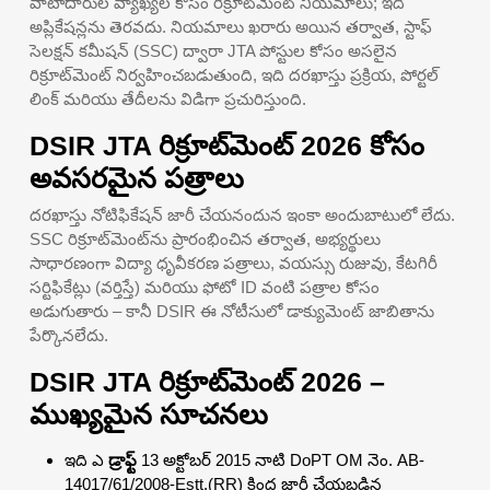
వాటాదారుల వ్యాఖ్యల కోసం రిక్రూట్‌మెంట్ నియమాలు; ఇది
అప్లికేషన్లను తెరవదు. నియమాలు ఖరారు అయిన తర్వాత, స్టాఫ్
సెలక్షన్ కమీషన్ (SSC) ద్వారా JTA పోస్టుల కోసం అసలైన
రిక్రూట్‌మెంట్ నిర్వహించబడుతుంది, ఇది దరఖాస్తు ప్రక్రియ, పోర్టల్
లింక్ మరియు తేదీలను విడిగా ప్రచురిస్తుంది.
DSIR JTA రిక్రూట్‌మెంట్ 2026 కోసం
అవసరమైన పత్రాలు
దరఖాస్తు నోటిఫికేషన్ జారీ చేయనందున ఇంకా అందుబాటులో లేదు.
SSC రిక్రూట్‌మెంట్‌ను ప్రారంభించిన తర్వాత, అభ్యర్థులు
సాధారణంగా విద్యా ధృవీకరణ పత్రాలు, వయస్సు రుజువు, కేటగిరీ
సర్టిఫికేట్లు (వర్తిస్తే) మరియు ఫోటో ID వంటి పత్రాల కోసం
అడుగుతారు – కానీ DSIR ఈ నోటీసులో డాక్యుమెంట్ జాబితాను
పేర్కొనలేదు.
DSIR JTA రిక్రూట్‌మెంట్ 2026 –
ముఖ్యమైన సూచనలు
ఇది ఎ
డ్రాఫ్ట్
13 అక్టోబర్ 2015 నాటి DoPT OM నెం. AB-
14017/61/2008-Estt.(RR) కింద జారీ చేయబడిన