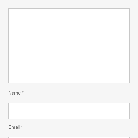
Name
*
Email
*