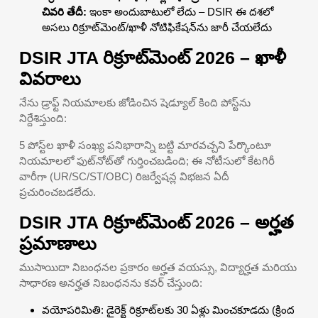
చివరి తేదీ:
ఇంకా అందుబాటులో లేదు – DSIR ఈ దశలో
అసలు రిక్రూట్‌మెంట్/ఖాళీ నోటిఫికేషన్‌ను జారీ చేయలేదు
DSIR JTA రిక్రూట్‌మెంట్ 2026 – ఖాళీ
వివరాలు
నేను డ్రాఫ్ట్ నియమాలకు జోడించిన షెడ్యూల్ కింది పోస్ట్‌ను
నిర్దేశిస్తుంది:
5 పోస్ట్‌ల ఖాళీ సంఖ్య పనిభారాన్ని బట్టి మారవచ్చని పేర్కొంటూ
నియమాలలో ఫుట్‌నోట్‌తో గుర్తించబడింది; ఈ నోటీసులో కేటగిరీ
వారీగా (UR/SC/ST/OBC) రిజర్వేషన్ల విభజన ఏదీ
ప్రచురించబడలేదు.
DSIR JTA రిక్రూట్‌మెంట్ 2026 – అర్హత
ప్రమాణాలు
ముసాయిదా నిబంధనల ప్రకారం అర్హత వయస్సు, విద్యార్హత మరియు
సాధారణ అనర్హత నిబంధనను కవర్ చేస్తుంది:
వయోపరిమితి: డైరెక్ట్ రిక్రూట్‌లకు 30 ఏళ్లు మించకూడదు (క్రింద