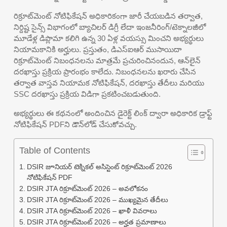
రిక్రూట్‌మెంట్ నోటిఫికేషన్ అధికారికంగా జారీ చేయబడిన తర్వాత,
నిర్దిష్ట సైన్స్ విభాగంలో బ్యాచిలర్ డిగ్రీ లేదా ఇంజనీరింగ్/టెక్నాలజీలో
మూడేళ్ల డిప్లొమా కలిగి ఉన్న 30 ఏళ్ల వయస్సు మించని అభ్యర్థులు
నియామకానికి అర్హులు. ప్రస్తుతం, డిఎస్ఐఆర్ ముసాయిదా
రిక్రూట్‌మెంట్ నిబంధనలను మాత్రమే ప్రచురించినందున, ఆన్‌లైన్
దరఖాస్తు ప్రక్రియ ప్రారంభం కాలేదు. నిబంధనలను ఖరారు చేసిన
తర్వాత వాస్తవ నియామక నోటిఫికేషన్, దరఖాస్తు తేదీలు మరియు
SSC దరఖాస్తు ప్రక్రియ విడిగా ప్రకటించబడుతుంది.
అభ్యర్థులు ఈ కథనంలో అందించిన డైరెక్ట్ లింక్ ద్వారా అధికారిక డ్రాఫ్ట్
నోటిఫికేషన్ PDFని డౌన్‌లోడ్ చేసుకోవచ్చు.
Table of Contents
DSIR జూనియర్ టెక్నికల్ అసిస్టెంట్ రిక్రూట్‌మెంట్ 2026
నోటిఫికేషన్ PDF
DSIR JTA రిక్రూట్‌మెంట్ 2026 – అవలోకనం
DSIR JTA రిక్రూట్‌మెంట్ 2026 – ముఖ్యమైన తేదీలు
DSIR JTA రిక్రూట్‌మెంట్ 2026 – ఖాళీ వివరాలు
DSIR JTA రిక్రూట్‌మెంట్ 2026 – అర్హత ప్రమాణాలు