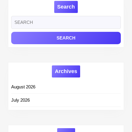
III
Search
Resul
at
Search
result
for:
Archives
August 2026
July 2026