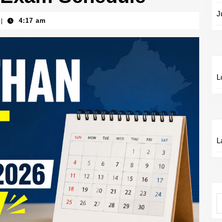
J
4:17 am
|
L
L