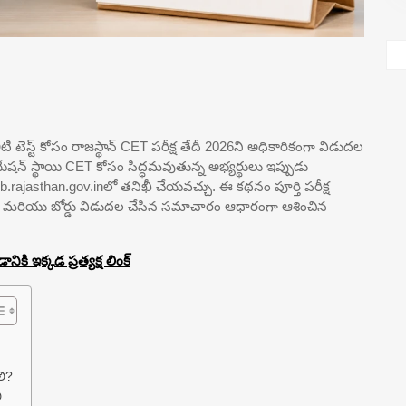
లిటీ టెస్ట్ కోసం రాజస్థాన్ CET పరీక్ష తేదీ 2026ని అధికారికంగా విడుదల
యేషన్ స్థాయి CET కోసం సిద్ధమవుతున్న అభ్యర్థులు ఇప్పుడు
ssb.rajasthan.gov.inలో తనిఖీ చేయవచ్చు. ఈ కథనం పూర్తి పరీక్ష
ాలి మరియు బోర్డు విడుదల చేసిన సమాచారం ఆధారంగా ఆశించిన
ికి ఇక్కడ ప్రత్యక్ష లింక్
లి?
ి