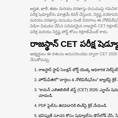
అర్హత, ఖాళీ, జీతం మరియు దరఖాస్తు రుసుముపై గమనిక: 
పరీక్ష షెడ్యూల్‌ను మాత్రమే కవర్ చేస్తుంది. నిర్దిష్ట వయోప
మరియు దరఖాస్తు రుసుము వంటి వివరాలు ఈ నోటిఫికేష
విడిగా విడుదల చేసిన సవివరమైన రాజస్థాన్ CET రిక్రూట్
పరీక్ష మరియు నిర్దిష్ట పోస్ట్ కోసం రిక్రూట్‌మెంట్ కాదు.
రాజస్థాన్ CET పరీక్ష షెడ
అభ్యర్థులు ఈ దశలను అనుసరించడం ద్వారా CET 2026 పరీక్ష
చేసుకోవచ్చు:
రాజస్థాన్ స్టాఫ్ సెలక్షన్ బోర్డ్ యొక్క అధికారిక వెబ్‌స
హోమ్‌పేజీలో “వార్తలు & నోటిఫికేషన్‌లు” ట్యాబ్‌పై క్లి
“కామన్ ఎలిజిబిలిటీ టెస్ట్ (CET) 2026: ఎగ్జామ్ 
చూడండి.
PDF ఫైల్‌ను తెరవడానికి లింక్‌పై క్లిక్ చేయండి.
భవిష్యత్ సూచన కోసం షెడ్యూల్‌ను డౌన్‌లోడ్ చేసి, స