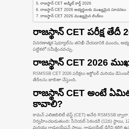
రాజస్థాన్ CET అడ్మిట్ కార్డ్ 2026
రాజస్థాన్ CET 2026 అభ్యర్థులకు ముఖ్యమైన సూచనలు
రాజస్థాన్ CET 2026 ముఖ్యమైన లింక్‌లు
రాజస్థాన్ CET పరీక్ష తేద
వివరణాత్మక షెడ్యూల్‌ను తనిఖీ చేయడానికి ముందు, అభ్యర
పట్టికలో సమీక్షించవచ్చు.
రాజస్థాన్ CET 2026 ముఖ
RSMSSB CET 2026 పరీక్షలు అక్టోబర్ మరియు డిసెంబర్ 20
తేదీలను జాబితా చేస్తుంది.
రాజస్థాన్ CET అంటే ఏమ
కావాలి?
కామన్ ఎలిజిబిలిటీ టెస్ట్ (CET) అనేది RSMSSB ద్వారా నిర
నిర్వహించబడుతుంది: సీనియర్ సెకండరీ (12వ) స్థాయి, 12
మరియు గ్రాడ్యుయేషన్ స్థాయి, గ్రాడ్యుయేట్ డిగ్రీని కలిగి ఉ