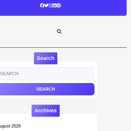
Search
earch
r:
Archives
ugust 2026