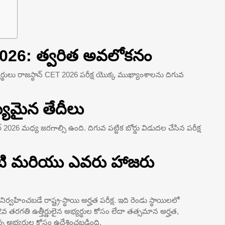
ీ 2026: త్వరిత అవలోకనం
్థులు రాజస్థాన్ CET 2026 పరీక్ష యొక్క ముఖ్యాంశాలను దిగువ
్యమైన తేదీలు
26 మధ్య జరగాల్సి ఉంది. దిగువ పట్టిక బోర్డు విడుదల చేసిన పరీక్ష
ిటి మరియు ఎవరు హాజరు
్వహించబడే రాష్ట్ర-స్థాయి అర్హత పరీక్ష. ఇది రెండు స్థాయిలలో
వ తరగతి ఉత్తీర్ణులైన అభ్యర్థుల కోసం లేదా తత్సమాన అర్హత,
న్న అభ్యర్థుల కోసం ఉద్దేశించబడింది.