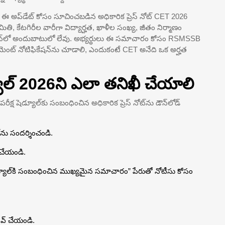
ఈ అప్‌డేట్ కోసం సూచించబడిన అధికారిక ప్రెస్ నోట్ CET 2026
రిమితి, కేటగిరీల వారీగా విద్యార్హత, ఖాళీల సంఖ్య, జీతం నిర్మాణం
న్‌లో అందుబాటులో లేవు. అభ్యర్థులు ఈ సమాచారం కోసం RSMSSB
‌మెంట్ నోటిఫికేషన్‌ను చూడాలి, ఎందుకంటే CET అనేది ఒక అర్హత
్యూల్ 2026ని ఎలా తనిఖీ చేయాలి
 షెడ్యూల్‌కు సంబంధించిన అధికారిక ప్రెస్ నోట్‌ను డౌన్‌లోడ్
ైట్‌ను సందర్శించండి.
క్ చేయండి.
షెడ్యూల్‌కి సంబంధించిన ముఖ్యమైన సమాచారం” పేరుతో నోటీసు కోసం
ేవ్ చేయండి.