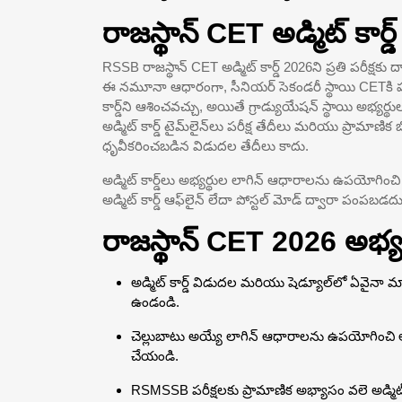
రాజస్థాన్ CET అడ్మిట్ కార్
RSSB రాజస్థాన్ CET అడ్మిట్ కార్డ్ 2026ని ప్రతి పరీక్షక
ఈ నమూనా ఆధారంగా, సీనియర్ సెకండరీ స్థాయి CETకి హా
కార్డ్‌ని ఆశించవచ్చు, అయితే గ్రాడ్యుయేషన్ స్థాయి అభ్యర
అడ్మిట్ కార్డ్ టైమ్‌లైన్‌లు పరీక్ష తేదీలు మరియు ప్ర
ధృవీకరించబడిన విడుదల తేదీలు కాదు.
అడ్మిట్ కార్డ్‌లు అభ్యర్థుల లాగిన్ ఆధారాలను ఉపయోగించి
అడ్మిట్ కార్డ్ ఆఫ్‌లైన్ లేదా పోస్టల్ మోడ్ ద్వారా పంపబడదు
రాజస్థాన్ CET 2026 అభ్
అడ్మిట్ కార్డ్ విడుదల మరియు షెడ్యూల్‌లో ఏవైనా మా
ఉండండి.
చెల్లుబాటు అయ్యే లాగిన్ ఆధారాలను ఉపయోగించి అధిక
చేయండి.
RSMSSB పరీక్షలకు ప్రామాణిక అభ్యాసం వలె అడ్మిట్ కా