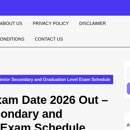
ABOUT US
PRIVACY POLICY
DISCLAIMER
CONDITIONS
CONTACT US
S
fo
enior Secondary and Graduation Level Exam Schedule
am Date 2026 Out –
condary and
l Exam Schedule
A