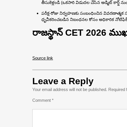
తీసుకెళ్లండి (ఒకసారి విడుదల చేసిన అడ్మిట్ కార్డ్
పరీక్ష-రోజు నిర్వహణకు సంబంధించిన వివరణాత్మక 
ధృవీకరించబడిన నిబంధనల కోసం అధికారిక నోటిఫిక
రాజస్థాన్ CET 2026 ముఖ్
Source link
Leave a Reply
Your email address will not be published.
Required 
Comment
*