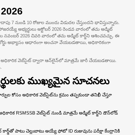
డ్ 2026
ు దాదాపు 7 నుండి 10 రోజుల ముందు విడుదల చేస్తుందని భావిస్తున్నారు.
జరయ్యే అభ్యర్థులు అక్టోబర్ 2026 రెండవ వారంలో తమ అడ్మిట్
్థులు నవంబర్ 2026 చివరి వారంలో తమ అడ్మిట్ కార్డ్‌ని ఆశించవచ్చు. ఈ
ామాణిక బోర్డు అభ్యాసం ఆధారంగా అంచనా వేయబడతాయి, అధికారికంగా
 అధికారిక వెబ్‌సైట్ ద్వారా ఆన్‌లైన్‌లో మాత్రమే జారీ చేయబడతాయి.
.
యర్థులకు ముఖ్యమైన సూచనలు
ర్పుల కోసం అధికారిక వెబ్‌సైట్‌ను క్రమం తప్పకుండా తనిఖీ చేస్తూ
ారిక RSMSSB వెబ్‌సైట్ నుండి మాత్రమే అడ్మిట్ కార్డ్‌ని డౌన్‌లోడ్
ర్డ్‌తో పాటు చెల్లుబాటు అయ్యే ఫోటో ID రుజువును పరీక్షా కేంద్రానికి