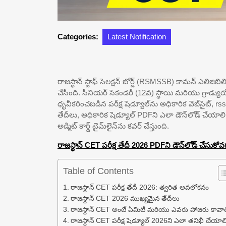
Categories:
Latest Notification
రాజస్థాన్ స్టాఫ్ సెలక్షన్ బోర్డ్ (RSMSSB) కామన్ ఎలిజిబి
చేసింది. సీనియర్ సెకండరీ (12వ) స్థాయి మరియు గ్రాడ్యు
ధృవీకరించబడిన పరీక్ష షెడ్యూల్‌ను అధికారిక వెబ్‌సైట్, r
తేదీలు, అధికారిక షెడ్యూల్ PDFని ఎలా డౌన్‌లోడ్ చేయ
అడ్మిట్ కార్డ్ టైమ్‌లైన్‌ను కవర్ చేస్తుంది.
రాజస్థాన్ CET పరీక్ష తేదీ 2026 PDFని డౌన్‌లోడ్ చేసుకోవడాన
Table of Contents
రాజస్థాన్ CET పరీక్ష తేదీ 2026: త్వరిత అవలోకనం
రాజస్థాన్ CET 2026 ముఖ్యమైన తేదీలు
రాజస్థాన్ CET అంటే ఏమిటి మరియు ఎవరు హాజరు కావా
రాజస్థాన్ CET పరీక్ష షెడ్యూల్ 2026ని ఎలా తనిఖీ చేయాల