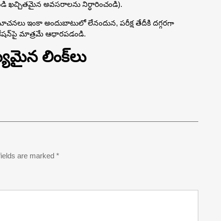
 నుండి ఖచ్చితమైన అవసరాలను నిర్ధారించండి).
సూచనలు ఇంకా అందుబాటులో లేనందున, పరీక్ష తేదీకి దగ్గరగా
ేషన్‌పై మాత్రమే ఆధారపడండి.
యమైన లింక్‌లు
fields are marked
*