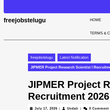
Skip
to
content
Skip
freejobstelugu
HOME
to
content
TERMS & 
freejobstelugu
Latest Notification
JIPMER Project Research Scientist I Recruitm
JIPMER Project Re
Recruitment 2026
July
Undati
July 17, 2026
Undati
0 Comment
|
|