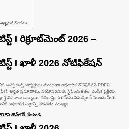
 – ముఖ్యమైన లింకులు
టిస్ట్ I రిక్రూట్‌మెంట్ 2026 –
ంటిస్ట్ I ఖాళీ 2026 నోటిఫికేషన్
కి ఆసక్తి ఉన్న అభ్యర్థులు ముందుగా అధికారిక నోటిఫికేషన్ PDFని
పంపిణీ, అర్హత ప్రమాణాలు, వయోపరిమితి, స్టైపెండ్/జీతం, ఎంపిక ప్రక్రియ,
్తి వివరాలు ఉన్నాయి. దరఖాస్తు ఫారమ్‌ను సమర్పించే ముందు మీరు
నికి అధికారిక పత్రాన్ని చదవడం ముఖ్యం.
న్ PDFని డౌన్‌లోడ్ చేయండి
ంటిస్ట్ I ఖాళీ 2026