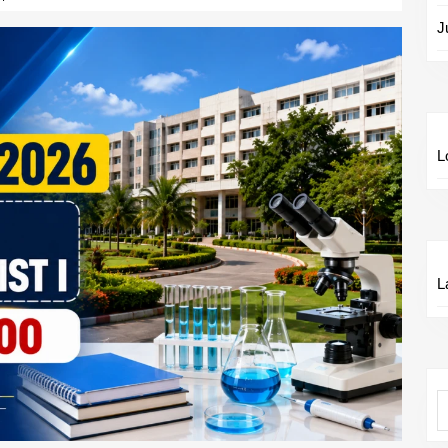
J
L
L