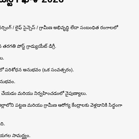
 నర్సింగ్ / లైఫ్ సైన్సెస్ / గ్రామీణ అభివృద్ధి లేదా సంబంధిత రంగాలలో
గతి పోస్ట్ గ్రాడ్యుయేట్ డిగ్రీ.
ు.
ంలో పరిశోధన అనుభవం (ఒక సంవత్సరం).
న అనుభవం.
ప్లాన్ చేయడం మరియు నిర్వహించడంలో నైపుణ్యాలు.
ల్లాలోని పట్టణ మరియు గ్రామీణ ఆరోగ్య కేంద్రాలకు వెళ్లడానికి సిద్ధంగా
ది.
ేయగల సామర్థ్యం.