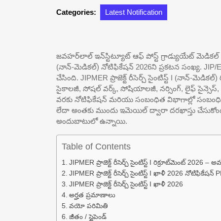
Categories:
Latest Notification
జవహర్‌లాల్ ఇన్‌స్టిట్యూట్ ఆఫ్ పోస్ట్ గ్రాడ్యుయేట్ మెడికల్ ఎడ
(నాన్-మెడికల్) నోటిఫికేషన్ 2026ని ప్రకటన సంఖ్య. J
చేసింది. JIPMER ప్రాజెక్ట్ రీసెర్చ్ సైంటిస్ట్ I (నాన్-మెడికల్
సైకాలజీ, సోషల్ వర్క్, సోషియాలజీ, నర్సింగ్, లైఫ్ సైన్స
వరకు నోటిఫికేషన్ మరియు సంబంధిత విభాగాల్లో సంబంధిత విభ
లేదా అంతకు ముందు ఇమెయిల్ ద్వారా దరఖాస్తు చేసుకోం
అందుబాటులో ఉన్నాయి.
Table of Contents
JIPMER ప్రాజెక్ట్ రీసెర్చ్ సైంటిస్ట్ I రిక్రూట్‌మెంట్ 2026 –
JIPMER ప్రాజెక్ట్ రీసెర్చ్ సైంటిస్ట్ I ఖాళీ 2026 నోటిఫికేషన్
JIPMER ప్రాజెక్ట్ రీసెర్చ్ సైంటిస్ట్ I ఖాళీ 2026
అర్హత ప్రమాణాలు
వయో పరిమితి
జీతం / స్టైపెండ్