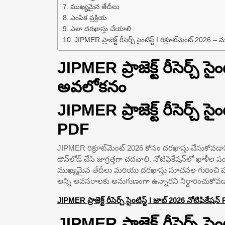
ముఖ్యమైన తేదీలు
ఎంపిక ప్రక్రియ
ఎలా దరఖాస్తు చేయాలి
JIPMER ప్రాజెక్ట్ రీసెర్చ్ సైంటిస్ట్ I రిక్రూట్‌మెంట్ 2026
JIPMER ప్రాజెక్ట్ రీసెర్చ్ సైం
అవలోకనం
JIPMER ప్రాజెక్ట్ రీసెర్చ్ సై
PDF
JIPMER రిక్రూట్‌మెంట్ 2026 కోసం దరఖాస్తు చేసుకోవడాని
డౌన్‌లోడ్ చేసి జాగ్రత్తగా చదవాలి. నోటిఫికేషన్‌లో ఖాళీల 
ముఖ్యమైన తేదీలు మరియు దరఖాస్తు సూచనల గురించి పూర
అన్ని అవసరాలకు అనుగుణంగా ఉన్నారని నిర్ధారించుకోవడా
JIPMER ప్రాజెక్ట్ రీసెర్చ్ సైంటిస్ట్ I జాబ్ 2026 నోటిఫికేష
JIPMER ప్రాజెక్ట్ రీసెర్చ్ సై