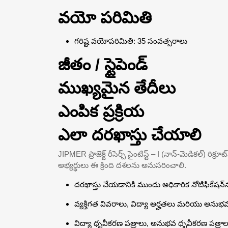
వయో పరిమితి
గరిష్ట వయోపరిమితి: 35 సంవత్సరాలు
జీతం / స్టైపెండ్
ముఖ్యమైన తేదీలు
ఎంపిక ప్రక్రియ
ఎలా దరఖాస్తు చేయాలి
JIPMER ప్రాజెక్ట్ రీసెర్చ్ సైంటిస్ట్ – I (నాన్-మెడికల్) 
అభ్యర్థులు ఈ క్రింది దశలను అనుసరించాలి.
దరఖాస్తు చేయడానికి ముందు అధికారిక నోటిఫికేషన్‌న
వ్యక్తిగత వివరాలు, విద్యా అర్హతలు మరియు అనుభవ
విద్యా ధృవీకరణ పత్రాలు, అనుభవ ధృవీకరణ పత్రాలు