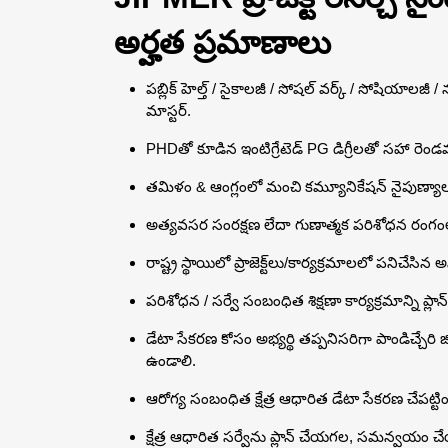
అర్హత ప్రమాణాలు
పబ్లిక్ హెల్త్ / సైకాలజీ / సోషల్ వర్క్ / సోషియాలజీ /
మాస్టర్.
PHDతో కూడిన ఇంటిగ్రేటెడ్ PG డిగ్రీలతో సహా రెండవ తర
తమిళం & ఆంగ్లంలో మంచి కమ్యూనికేషన్ నైపుణ్యాల
అత్యవసర సంరక్షణ లేదా గుణాత్మక పరిశోధన రంగ
రాష్ట్ర స్థాయిలో ప్రాజెక్ట్‌లు/కార్యక్రమాలలో పనిచేసి
పరిశోధన / సర్వే సంబంధిత శిక్షణా కార్యక్రమాన్ని 
డేటా సేకరణ కోసం అభ్యర్థి తప్పనిసరిగా పాండిచ్చేరి జి
ఉండాలి.
ఆరోగ్య సంబంధిత క్షేత్ర ఆధారిత డేటా సేకరణ చేపట్టిం
క్షేత్ర ఆధారిత సర్వేను ప్లాన్ చేయగల, సమన్వయం చ