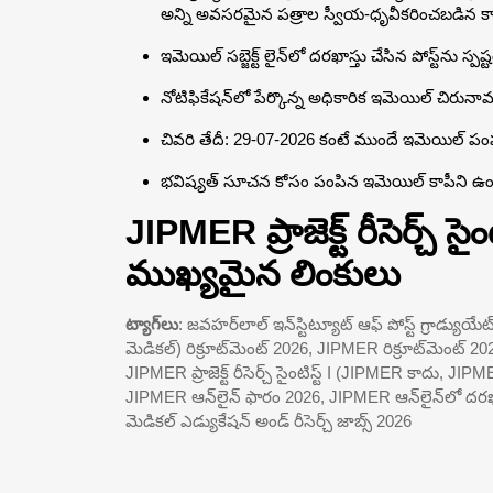
అన్ని అవసరమైన పత్రాల స్వీయ-ధృవీకరించబడిన 
ఇమెయిల్ సబ్జెక్ట్ లైన్‌లో దరఖాస్తు చేసిన పోస్ట్‌ను స్పష
నోటిఫికేషన్‌లో పేర్కొన్న అధికారిక ఇమెయిల్ చిరునామా
చివరి తేదీ: 29-07-2026 కంటే ముందే ఇమెయిల్ పంపబ
భవిష్యత్ సూచన కోసం పంపిన ఇమెయిల్ కాపీని ఉం
JIPMER ప్రాజెక్ట్ రీసెర్చ్ సైం
ముఖ్యమైన లింకులు
ట్యాగ్‌లు
: జవహర్‌లాల్ ఇన్‌స్టిట్యూట్ ఆఫ్ పోస్ట్ గ్రాడ్యుయేట్ మె
మెడికల్) రిక్రూట్‌మెంట్ 2026, JIPMER రిక్రూట్‌మెంట్ 2026,
JIPMER ప్రాజెక్ట్ రీసెర్చ్ సైంటిస్ట్ I (JIPMER కాదు, 
JIPMER ఆన్‌లైన్ ఫారం 2026, JIPMER ఆన్‌లైన్‌లో దరఖాస్తు
మెడికల్ ఎడ్యుకేషన్ అండ్ రీసెర్చ్ జాబ్స్ 2026