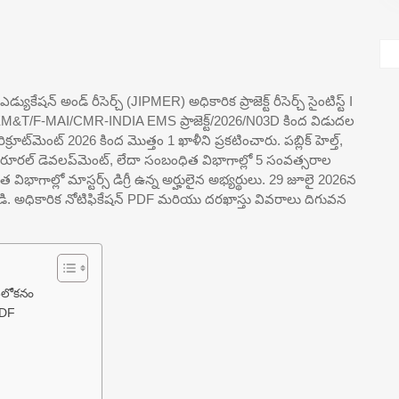
్యుకేషన్ అండ్ రీసెర్చ్ (JIPMER) అధికారిక ప్రాజెక్ట్ రీసెర్చ్ సైంటిస్ట్ I
IP/EM&T/F-MAI/CMR-INDIA EMS ప్రాజెక్ట్/2026/N03D కింద విడుదల
) రిక్రూట్‌మెంట్ 2026 కింద మొత్తం 1 ఖాళీని ప్రకటించారు. పబ్లిక్ హెల్త్,
ెస్, రూరల్ డెవలప్‌మెంట్, లేదా సంబంధిత విభాగాల్లో 5 సంవత్సరాల
ాగాల్లో మాస్టర్స్ డిగ్రీ ఉన్న అర్హులైన అభ్యర్థులు. 29 జూలై 2026న
డి. అధికారిక నోటిఫికేషన్ PDF మరియు దరఖాస్తు వివరాలు దిగువన
 అవలోకనం
 PDF