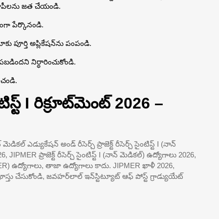
కాపీలను జత చేయండి.
్టంగా పేర్కొనండి.
కు పూర్తి అప్లికేషన్‌ను పంపండి.
డిందని నిర్ధారించుకోండి.
చండి.
టిస్ట్ I రిక్రూట్‌మెంట్ 2026 –
డికల్ ఎడ్యుకేషన్ అండ్ రీసెర్చ్ ప్రాజెక్ట్ రీసెర్చ్ సైంటిస్ట్ I (నాన్
 JIPMER ప్రాజెక్ట్ రీసెర్చ్ సైంటిస్ట్ I (నాన్ మెడికల్) ఉద్యోగాలు 2026,
JIPMER) ఉద్యోగాలు, తాజా ఉద్యోగాలు కాదు. JIPMER ఖాళీ 2026,
 చేసుకోండి, జవహర్‌లాల్ ఇన్‌స్టిట్యూట్ ఆఫ్ పోస్ట్ గ్రాడ్యుయేట్