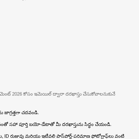
రిక్రూట్‌మెంట్ 2026 కోసం ఇమెయిల్ ద్వారా దరఖాస్తు చేసుకోవాలనుకునే
ు జాగ్రత్తగా చదవండి.
ంతో సహా పూర్తి బయో-డేటాతో మీ దరఖాస్తును సిద్ధం చేయండి.
, ID రుజువు మరియు ఇటీవలి పాస్‌పోర్ట్-పరిమాణ ఫోటోగ్రాఫ్‌లు వంటి