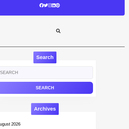
Search
earch
r:
Archives
ugust 2026